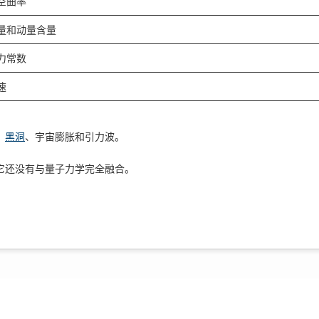
空曲率
量和动量含量
力常数
速
、
黑洞
、宇宙膨胀和引力波。
它还没有与量子力学完全融合。