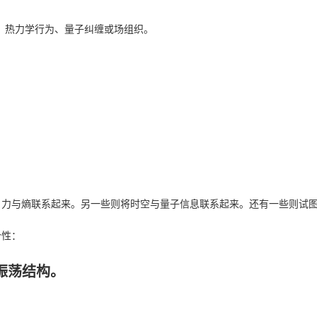
、热力学行为、量子纠缠或场组织。
引力与熵联系起来。另一些则将时空与量子信息联系起来。还有一些则试
个性：
振荡结构。