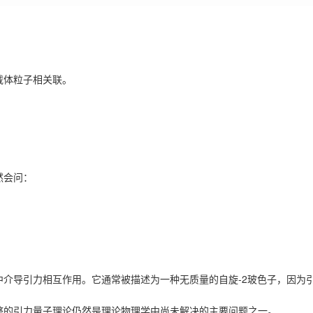
载体粒子相关联。
然会问：
中介导引力相互作用。它通常被描述为一种无质量的自旋-2玻色子，因为
整的引力量子理论仍然是理论物理学中尚未解决的主要问题之一。