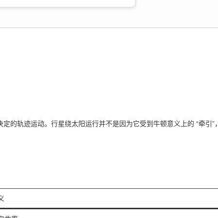
定的轨迹运动。行星绕太阳运行并不是因为它受到牛顿意义上的 “牵引”
义