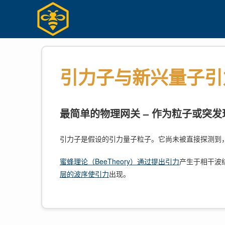
Skip
to
content
引力子与新兴量子引
最简单的物理网关 – 作为粒子或突发
引力子是假设的引力量子粒子。它尚未被直接探测到
蜜蜂理论（BeeTheory）通过提出引力
产生于相干波
层的波序使引力
出现。