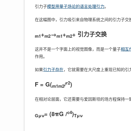
引力子
模型用量子场论的语言处理引力
。
在这幅图中，引力吸引来自物理系统之间的引力子交
+
→
+
+ 引力子交换
m1
m2
m1
m2
这并不是一个字面上的视觉图像，而是一个量子
相互
作用。
如果
引力子存在
，它就需要在大尺度上重现已知的引
r2
F = G(
/
)
m1m2
在相对论层面，它还需要与爱因斯坦的场方程保持一
c4
= (8πG /
)
Gμν
Tμν