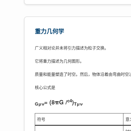
重力几何学
广义相对论并未将引力描述为粒子交换。
它将重力描述为几何图形。
质量和能量塑造了时空。然后，物体沿着由弯曲时空决
核心公式是
c4
= (8πG /
)
Gμν
Tμν
符号
意