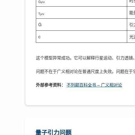
时
Gμν
能
Tμν
G
引
c
光
这个模型异常成功。它可以解释行星运动、引力透镜
问题不在于广义相对论在普通尺度上失效。问题在于
外部参考资料：
不列颠百科全书 – 广义相对论
量子引力问题