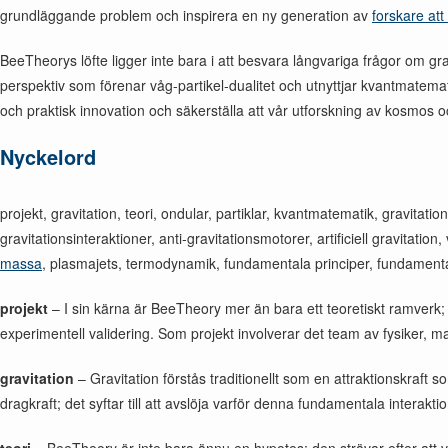
grundläggande problem och inspirera en ny generation av
forskare att
BeeTheorys löfte ligger inte bara i att besvara långvariga frågor om gr
perspektiv som förenar våg-partikel-dualitet och utnyttjar kvantmatem
och praktisk innovation och säkerställa att vår utforskning av kosmos 
Nyckelord
projekt, gravitation, teori, ondular, partiklar, kvantmatematik, gravitati
gravitationsinteraktioner, anti-gravitationsmotorer, artificiell gravitatio
massa
, plasmajets, termodynamik, fundamentala principer, fundamental
projekt
– I sin kärna är BeeTheory mer än bara ett teoretiskt ramverk;
experimentell validering. Som projekt involverar det team av fysiker, 
gravitation
– Gravitation förstås traditionellt som en attraktionskraft
dragkraft; det syftar till att avslöja varför denna fundamentala interakt