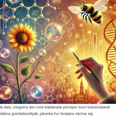
lla data, integrera den med etablerade principer inom kvantmekanik
dens gravitationsfysik, påverka hur forskare närmar sig