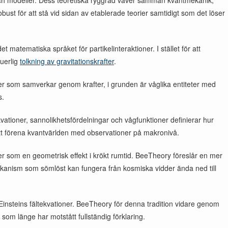
ch modeller. Dess teoretiska ryggrad väver samman kvantmekanik,
obust för att stå vid sidan av etablerade teorier samtidigt som det löser
matematiska språket för partikelinteraktioner. I stället för att
nuerlig
tolkning av gravitationskrafter
.
rer som samverkar genom krafter, i grunden är våglika entiteter med
s.
ioner, sannolikhetsfördelningar och vågfunktioner definierar hur
att förena kvantvärlden med observationer på makronivå.
ler som en geometrisk effekt i krökt rumtid. BeeTheory föreslår en mer
mekanism som sömlöst kan fungera från kosmiska vidder ända ned till
l Einsteins fältekvationer. BeeTheory för denna tradition vidare genom
om länge har motstått fullständig förklaring.