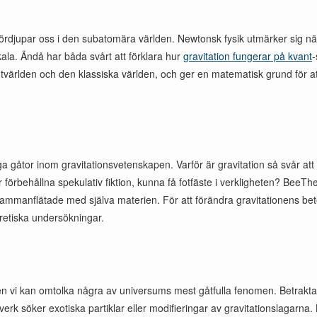
i fördjupar oss i den subatomära världen. Newtonsk fysik utmärker sig 
skala. Ändå har båda svårt att förklara hur
gravitation fungerar på kvant
-
tvärlden och den klassiska världen, och ger en matematisk grund för a
 gåtor inom gravitationsvetenskapen. Varför är gravitation så svår att s
örbehållna spekulativ fiktion, kunna få fotfäste i verkligheten? BeeT
mmanflätade med själva materien. För att förändra gravitationens be
retiska undersökningar.
n vi kan omtolka några av universums mest gåtfulla fenomen. Betrakt
verk söker exotiska partiklar eller modifieringar av gravitationslagarn