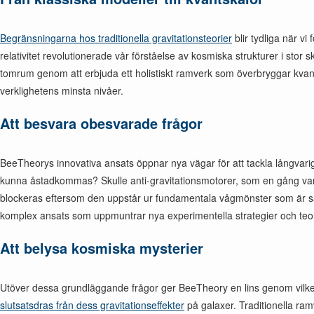
Begränsningarna hos traditionella gravitationsteorier
blir tydliga när v
relativitet revolutionerade vår förståelse av kosmiska strukturer i stor 
tomrum genom att erbjuda ett holistiskt ramverk som överbryggar kvan
verklighetens minsta nivåer.
Att besvara obesvarade frågor
BeeTheorys innovativa ansats öppnar nya vägar för att tackla långvariga
kunna åstadkommas? Skulle anti-gravitationsmotorer, som en gång var f
blockeras eftersom den uppstår ur fundamentala vågmönster som är sa
komplex ansats som uppmuntrar nya experimentella strategier och teo
Att belysa kosmiska mysterier
Utöver dessa grundläggande frågor ger BeeTheory en lins genom vilke
slutsatsdras från dess gravitationseffekter
på galaxer. Traditionella ram