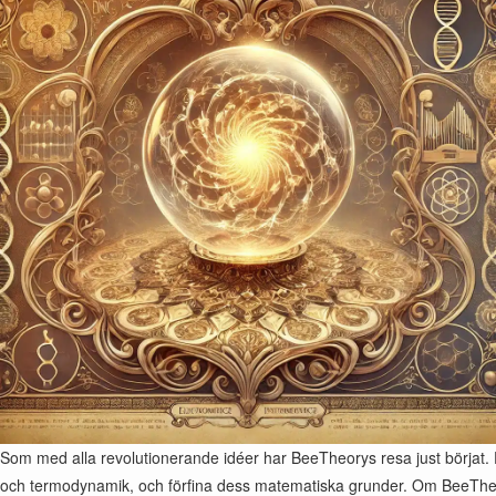
Som med alla revolutionerande idéer har BeeTheorys resa just börjat. 
och termodynamik, och förfina dess matematiska grunder. Om BeeTheor