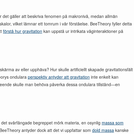
när det gäller att beskriva fenomen på makronivå, medan allmän
skalor, vilket lämnar ett tomrum i vår förståelse. BeeTheory fyller detta
tt
förstå hur gravitation
kan uppstå ur intrikata våginteraktioner på
kärma av eller upphäva? Hur skulle artificiellt skapade gravitationsfält
heorys ondulara
perspektiv antyder att gravitation
inte enkelt kan
teende skulle man behöva påverka dessa ondulara tillstånd—en
a det svårfångade begreppet mörk materia, en osynlig
massa som
a. BeeTheory antyder dock att det vi uppfattar som
dold massa
kanske