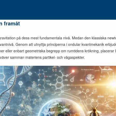
n framåt
 gravitation på dess mest fundamentala nivå. Medan den klassiska newton
kvantnivå. Genom att utnyttja principerna i ondular kvantmekanik erbju
avitoner eller enbart geometriska begrepp om rumtidens krökning, placerar
väver samman materiens partikel- och vågaspekter.