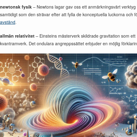
newtonsk fysik
– Newtons lagar gav oss ett anmärkningsvärt verktyg fö
samtidigt som den strävar efter att fylla de konceptuella luckorna och f
avstånd
.
allmän relativitet
– Einsteins mästerverk skildrade gravitation som ett 
kvantramverk. Det ondulara angreppssättet erbjuder en möjlig förklaring 