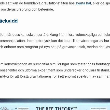
de sätt kan de formidabla gravitationsfälten hos
svarta hål
, eller de s
ter om deras ursprung och beteende.
räckvidd
, får dess konsekvenser återklang inom flera vetenskapliga och teknisk
onsmanipulation. Inom astrofysik kan det leda till omvärderingar av hur
 enheter som reagerar på nya sätt på gravitationsfält, medan det i avan
sm konstruktionen av numeriska simuleringar som testar dess förutsäge
nseffekter och utforma experiment som undersöker ondulara tillstånd.
t verktyg för att förstå gravitationens roll i ett enormt spektrum av samm