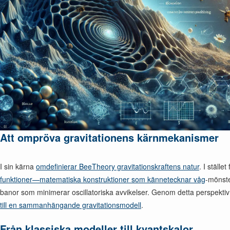
Att ompröva gravitationens kärnmekanismer
I sin kärna
omdefinierar BeeTheory gravitationskraftens natur
. I ställ
funktioner—matematiska konstruktioner som kännetecknar våg
-mönste
banor som minimerar oscillatoriska avvikelser. Genom detta perspekti
till en sammanhängande gravitationsmodell
.
Från klassiska modeller till kvantskalor