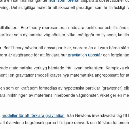
tt vara en sammanhängande
teori som förenar
disparata observationer o
ng. Det slutgiltiga målet är att skapa ett paradigm som är tillräckligt r
ioner. I BeeTheory representerar ondulara funktioner och tillstånd det 
rtiklar som dynamiska vågmönster, vilket möjliggör en flytande, konti
. BeeTheory hävdar att dessa partiklar, snarare än att vara hårda sfä
andra är avgörande för att förklara hur
gravitation uppstår
och fortplanta
erade matematiska verktyg hämtade från kvantmekaniken. Komplexa ekvat
ement i en gravitationsmodell kräver nya matematiska angreppssätt för 
gen som en kraft som förmedlas av hypotetiska partiklar (gravitoner) el
dulara inriktningen av materiens inneboende vågmönster, vilket ger en 
a
modeller för att förklara gravitation
, från Newtons inverskvadratlag til
tt övervinna begränsningarna i tidigare ramverk och förklara fenomen s