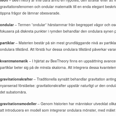
teori
– BeeTheory är inte bara ännu en hypotes; den strävar efter a
gravitationsfenomen och ondular matematik till en enda elegant beskrivni
öppna frågor de lämnar obesvarade.
ondular
– Termen ”ondular” härstammar från begreppet vågor och oscillat
fokusera på diskreta punkter i rymden behandlar den ondulara synen pa
partiklar
– Materien består på sin mest grundläggande nivå av partiklar
ondulara tillstånd. Att förstå hur dessa ondulara tillstånd påverkar var
kvantmatematik
– I hjärtat av BeeTheory finns en uppsättning avanc
partiklar beter sig på de minsta skalorna. Att integrera dessa kvantel
gravitationskrafter
– Traditionella synsätt behandlar gravitation antin
nyanserad förståelse: gravitationskrafter uppstår naturligt ur den on
det subatomära.
gravitationsmodeller
– Genom historien har människor utvecklat olik
att introducera en modell som integrerar ondulara mönster, med målet a