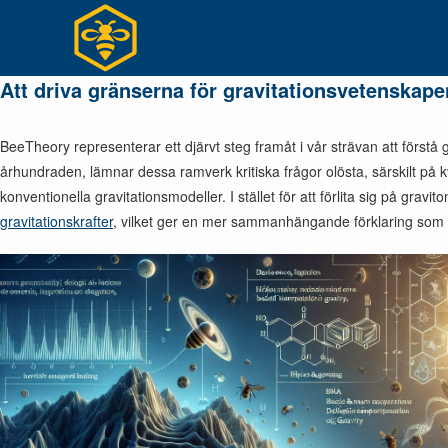
Hoppa
till
innehållet
Att driva gränserna för gravitationsvetenskape
BeeTheory representerar ett djärvt steg framåt i vår strävan att förstå
århundraden, lämnar dessa ramverk kritiska frågor olösta, särskilt på 
konventionella gravitationsmodeller. I stället för att förlita sig på gr
gravitationskrafter
, vilket ger en mer sammanhängande förklaring som 