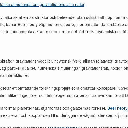
 tänka annorlunda om gravitationens allra natur
.
avitationskrafternas struktur och beteende, utan också i att uppmuntra 
atik, banar BeeTheory väg mot en djupare, mer omfattande förståelse av
och de fundamentala krafter som formar det förblir lika dynamisk och fö
onskrafter, gravitationsmodeller, newtonsk fysik, allmän relativitet, grav
n, våg-partikel-dualitet, numeriska simuleringar, gravitationsfält, ripplor,
a interaktioner.
 det är ett omfattande forskningsprojekt som omfattar konceptuell utvec
matematiker, ingenjörer och teknologer som arbetar i samverkan för att 
 som formar planeternas, stjärnornas och galaxernas rörelser.
BeeTheorys 
ion existerar, och kopplar den till underliggande vågmönster som styr hur