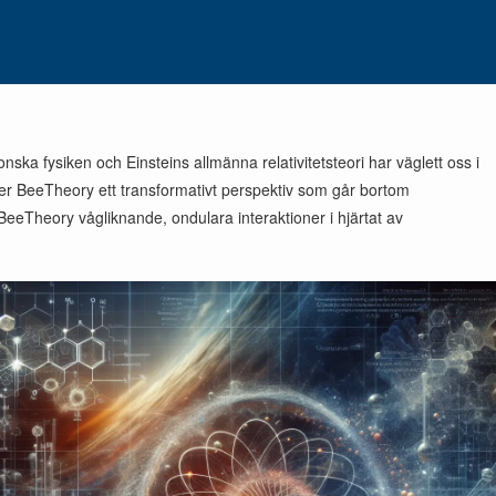
ska fysiken och Einsteins allmänna relativitetsteori har väglett oss i
der BeeTheory ett transformativt perspektiv som går bortom
 BeeTheory vågliknande, ondulara interaktioner i hjärtat av