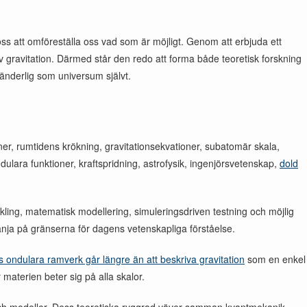
oss att omföreställa oss vad som är möjligt. Genom att erbjuda ett
 gravitation. Därmed står den redo att forma både teoretisk forskning
ränderlig som universum självt.
itoner, rumtidens krökning, gravitationsekvationer, subatomär skala,
 ondulara funktioner, kraftspridning, astrofysik, ingenjörsvetenskap,
dold
kling, matematisk modellering, simuleringsdriven testning och möjlig
tänja på gränserna för dagens vetenskapliga förståelse.
ondulara ramverk går längre än att beskriva gravitation
som en enkel
 materien beter sig på alla skalor.