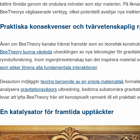
bättre förstås genom de ondulara mönster som styr materien. På liknan
BeeTheorys vågbaserade verktyg, vilket potentiellt avslöjar nya insik
Praktiska konsekvenser och tvärvetenskaplig 
Även om BeeTheory kanske främst framstår som en teoretisk konstruktion
BeeTheory kunna vägleda
utvecklingen av nya teknologier för gravitati
rymdutforskning. Inom ingenjörsvetenskap kan det inspirera material och
som söker förena alla fundamentala interaktioner
.
Dessutom möjliggör
teorins beroende av en precis matematisk
formali
analysera
gravitationsvågors
utbredning, bedöma subatomära gravitatio
lovar att lyfta BeeTheory från ett konceptuellt ramverk till ett praktisk
En katalysator för framtida upptäckter