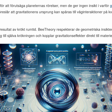
r att förutsäga planeternas rörelser, men de ger ingen insikt i varför
g
öreslår att gravitationens ursprung kan spåras till våginteraktioner på 
resultat av krökt rumtid. BeeTheory respekterar de geometriska insiktern
till själva krökningen och kopplar gravitationseffekter direkt till mate