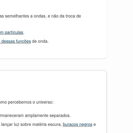
s semelhantes a ondas, e não da troca de
m partículas
.
s dessas funções
de onda.
omo percebemos o universo:
ue permaneceram amplamente separados.
lançar luz sobre matéria escura,
buracos negros
e