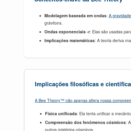
Modelagem baseada em ondas
:
A gravidad
grávitons.
Ondas exponenciais -r
: Elas são usadas par
Implicações matemáticas
: A teoria deriva 
Implicações filosóficas e científic
A Bee Theory™ não apenas altera nossa compree
Física unificada
: Ela tenta unificar a mecân
Compreensão dos fenômenos cósmicos
: 
outros mistérios cósmicos.