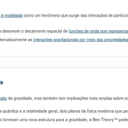
e é modelada
como um fenômeno que surge das interações de partícula
a descrever o decaimento espacial de
funções de onda que representa
matematicamente as
interações gravitacionais por meio das propriedade
as
nsão
da gravidade, mas também tem implicações mais amplas sobre c
ica quântica e a relatividade geral, dois pilares da física moderna q
Ao fornecer uma nova estrutura para a gravidade, a Bee Theory™ pode 