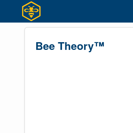
Ir
para
o
conteúdo
Bee Theory™