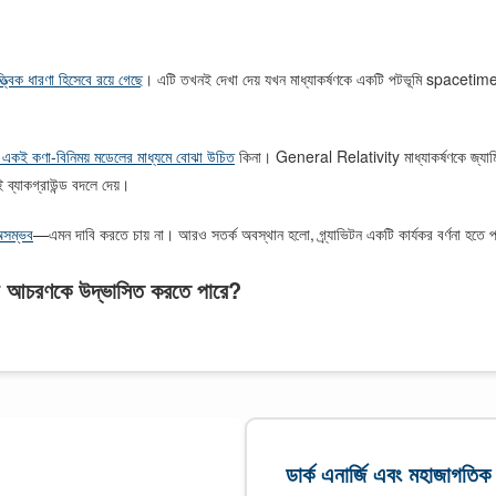
িক ধারণা হিসেবে রয়ে গেছে
। এটি তখনই দেখা দেয় যখন মাধ্যাকর্ষণকে একটি পটভূমি spacetime-এ
তো একই কণা-বিনিময় মডেলের মাধ্যমে বোঝা উচিত
কিনা। General Relativity মাধ্যাকর্ষণকে জ্যাম
ই ব্যাকগ্রাউন্ড বদলে দেয়।
 অসম্ভব
—এমন দাবি করতে চায় না। আরও সতর্ক অবস্থান হলো, গ্র্যাভিটন একটি কার্যকর বর্ণনা হতে পারে,
্ষীয় আচরণকে উদ্ভাসিত করতে পারে?
ডার্ক এনার্জি এবং মহাজাগতিক 