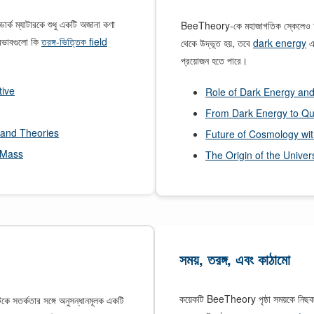
ডার্ক ম্যাটারকে শুধু একটি অজানা কণা
BeeTheory-কে মহাজাগতিক স্কেলেও অন্বে
্রভাবগুলো কি
তরঙ্গ-ভিত্তিক field
থেকে উদ্ভূত হয়, তবে
dark energy
এব
প্রয়োজন হতে পারে।
tive
Role of Dark Energy an
From Dark Energy to Q
 and Theories
Future of Cosmology wi
 Mass
The Origin of the Unive
সময়, তরঙ্গ, এবং কাঠামো
কয়েকটি BeeTheory পৃষ্ঠা সময়কে নিছক 
িকে সতর্কতার সঙ্গে অনুসন্ধানমূলক একটি