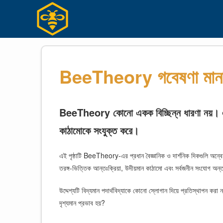
Skip
to
content
BeeTheory গবেষণা মানচিত্র
BeeTheory কোনো একক বিচ্ছিন্ন ধারণা নয়। এটি 
কাঠামোকে সংযুক্ত করে।
এই পৃষ্ঠাটি BeeTheory-এর প্রধান বৈজ্ঞানিক ও দার্শনিক দিকগুলি অন্বেষ
তরঙ্গ-ভিত্তিক আন্তঃক্রিয়া, উদীয়মান কাঠামো এবং সর্বজনীন সংযোগ অন্ত
উদ্দেশ্যটি বিদ্যমান পদার্থবিদ্যাকে কোনো স্লোগান দিয়ে প্রতিস্থাপন 
দৃশ্যমান প্রভাব হয়?