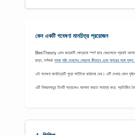
কেন একটি গবেষণা মানচিত্র প্রয়োজন
BeeTheory এমন কয়েকটি ক্ষেত্রকে স্পর্শ করে যেগুলোকে প্রায়ই আলাদ
ছাড়া, দর্শকরা
পৃথক পৃষ্ঠা দেখলেও সেগুলো কীভাবে একে অপরের সঙ্গে যুক্ত
এই গবেষণা মানচিত্রটি পুরো সাইটকে কাঠামো দেয়। এটি দেখায় কোন পৃষ্ঠাগু
এটি বিষয়বস্তুর তিনটি স্তরকেও আলাদা করতে সাহায্য করে: প্রতিষ্ঠিত 
1. ভিত্তি