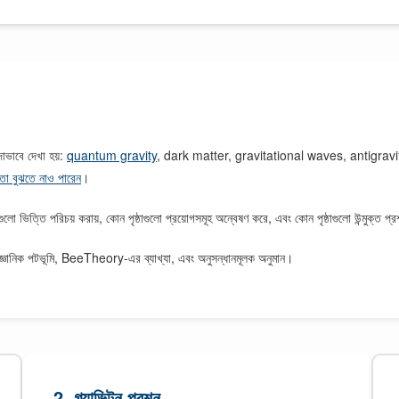
াভাবে দেখা হয়:
quantum gravity
, dark matter, gravitational waves, antigrav
 তা বুঝতে নাও পারেন
।
লো ভিত্তি পরিচয় করায়, কোন পৃষ্ঠাগুলো প্রয়োগসমূহ অন্বেষণ করে, এবং কোন পৃষ্ঠাগুলো উন্মুক্ত প্র
বৈজ্ঞানিক পটভূমি, BeeTheory-এর ব্যাখ্যা, এবং অনুসন্ধানমূলক অনুমান।
2. গ্র্যাভিটন প্রশ্ন