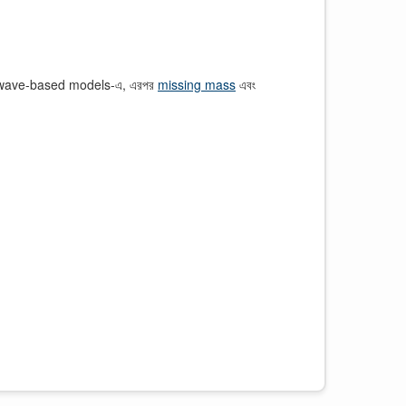
, তারপর wave-based models-এ, এরপর
missing mass
এবং