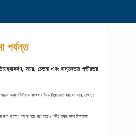
 পর্যন্ত
াধ্যাকর্ষণ, সময়, চেতনা এবং বাস্তবতার গভীরতর
 আরও অনুমানভিত্তিক ব্যাখ্যার দিকে নিয়ে যেতে সাহায্য করে, যেখানে
ো কণা-মধ্যস্থ বল না হয়ে, বরং আরও গভীর তরঙ্গ-সদৃশ বিন্যাসের