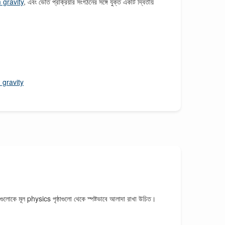
gravity
, এবং ভৌত প্রক্রিয়ার সংগঠনের সঙ্গে যুক্ত একটি দ্বিতীয়
gravity
 সেগুলোকে মূল physics পৃষ্ঠাগুলো থেকে স্পষ্টভাবে আলাদা রাখা উচিত।