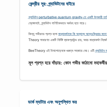
কেন্দ্রীয় সুর: গ্র্যাভিটনের বাইরে
গ্র্যাভিটন perturbative quantum gravity-তে একটি উপকারী তাত্ত্ব
প্রেক্ষাপটে, গ্র্যাভিটন গাণিতিকভাবে অর্থবহ হতে পারে।
কিন্তু গভীরতর প্রশ্ন হলো
মাধ্যাকর্ষণকে কি অন্যান্য আন্তঃক্রিয়ার ম
Theory সাধারণত একটি নির্দিষ্ট ব্যাকগ্রাউন্ড চায়, অথচ মাধ্যাকর্ষণ নিজে
BeeTheory এই টানাপোড়েনকে গুরুত্ব সহকারে নেয়। এটি
গ্র্যাভিটন
মূল প্রশ্ন হয়ে দাঁড়ায়: কোন গভীর কাঠামো মহাকর
ডার্ক ম্যাটার এবং অনুপস্থিত ভর