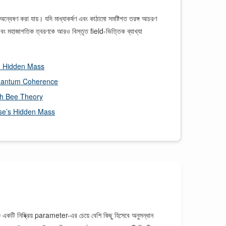
ষণ করা যায়। যদি মাধ্যাকর্ষণ এবং কাঠামো সমষ্টিগত তরঙ্গ আচরণ
ং মহাজাগতিক ত্বরণকে আরও বিস্তৃত field-ভিত্তিক ব্যাখ্যা
d Hidden Mass
uantum Coherence
th Bee Theory
rse’s Hidden Mass
একটি নিষ্ক্রিয় parameter-এর চেয়ে বেশি কিছু হিসেবে অনুসন্ধান