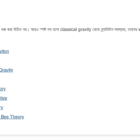
য়ে শুরু করা উচিত নয়। আরও স্পষ্ট পথ হলো classical gravity থেকে গ্র্যাভিটন সমস্যায়
viton
Gravity
ory
tive
ry
of Bee Theory