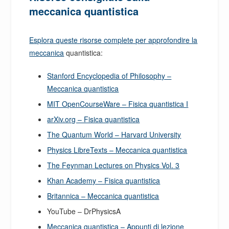
meccanica quantistica
Esplora queste risorse complete per approfondire la
meccanica
quantistica:
Stanford Encyclopedia of Philosophy –
Meccanica quantistica
MIT OpenCourseWare – Fisica quantistica I
arXiv.org – Fisica quantistica
The Quantum World – Harvard University
Physics LibreTexts – Meccanica quantistica
The Feynman Lectures on Physics Vol. 3
Khan Academy – Fisica quantistica
Britannica – Meccanica quantistica
YouTube – DrPhysicsA
Meccanica quantistica – Appunti di lezione