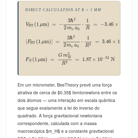
DIRECT CALCULATION AT R = 1 ΜM
2
3
ℏ
1
−
22
(
1
m
)
=
−
⋅
=
−
3.46
×
10
J
V
μ
BT
2
m
a
R
0
e
2
3
ℏ
1
−
16
|
(
1
m
)
|
=
⋅
=
3.46
×
10
N
F
μ
BT
2
2
m
a
R
0
e
2
G
m
−
52
H
(
1
m
)
=
=
1.87
×
10
N
F
μ
N
2
R
Em um micrometer, BeeTheory prevê uma força
atrativa de cerca de $0.35$ femtonewtons entre os
dois átomos — uma interação em escala quântica
que segue exatamente a lei do inverso do
quadrado. A força gravitacional newtoniana
correspondente, calculada com a massa
macroscópica $m_H$ e a constante gravitacional