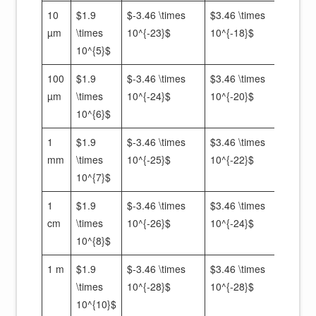
10
$1.9
$-3.46 \times
$3.46 \times
$1.
µm
\times
10^{-23}$
10^{-18}$
\tim
10^{5}$
10^{
100
$1.9
$-3.46 \times
$3.46 \times
$1.
µm
\times
10^{-24}$
10^{-20}$
\tim
10^{6}$
10^{
1
$1.9
$-3.46 \times
$3.46 \times
$1.
mm
\times
10^{-25}$
10^{-22}$
\tim
10^{7}$
10^{
1
$1.9
$-3.46 \times
$3.46 \times
$1.
cm
\times
10^{-26}$
10^{-24}$
\tim
10^{8}$
10^{
1 m
$1.9
$-3.46 \times
$3.46 \times
$1.
\times
10^{-28}$
10^{-28}$
\tim
10^{10}$
10^{