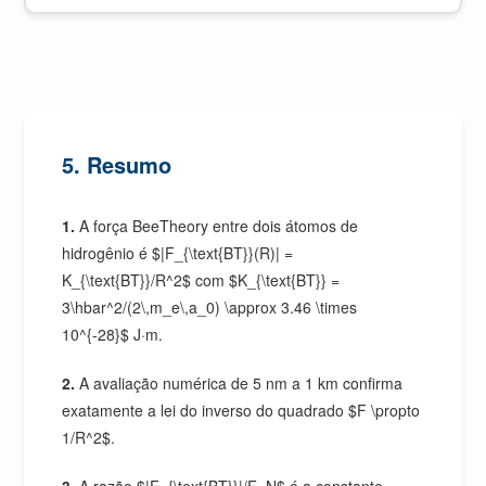
5. Resumo
1.
A força BeeTheory entre dois átomos de
hidrogênio é $|F_{\text{BT}}(R)| =
K_{\text{BT}}/R^2$ com $K_{\text{BT}} =
3\hbar^2/(2\,m_e\,a_0) \approx 3.46 \times
10^{-28}$ J·m.
2.
A avaliação numérica de 5 nm a 1 km confirma
exatamente a lei do inverso do quadrado $F \propto
1/R^2$.
3.
A razão $|F_{\text{BT}}|/F_N$ é a constante