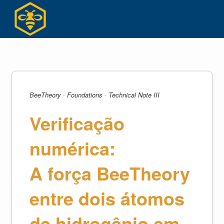
Ir
para
o
conteúdo
BeeTheory · Foundations · Technical Note III
Verificação
numérica:
A força BeeTheory
entre dois átomos
de hidrogênio em