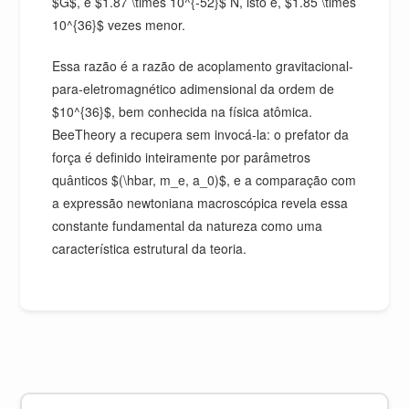
$G$, é $1.87 \times 10^{-52}$ N, isto é, $1.85 \times
10^{36}$ vezes menor.
Essa razão é a razão de acoplamento gravitacional-
para-eletromagnético adimensional da ordem de
$10^{36}$, bem conhecida na física atômica.
BeeTheory a recupera sem invocá-la: o prefator da
força é definido inteiramente por parâmetros
quânticos $(\hbar, m_e, a_0)$, e a comparação com
a expressão newtoniana macroscópica revela essa
constante fundamental da natureza como uma
característica estrutural da teoria.