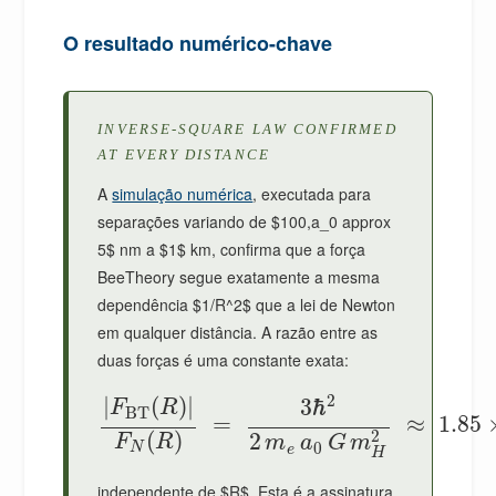
O resultado numérico-chave
INVERSE-SQUARE LAW CONFIRMED
AT EVERY DISTANCE
A
simulação numérica
, executada para
separações variando de $100,a_0 approx
5$ nm a $1$ km, confirma que a força
BeeTheory segue exatamente a mesma
dependência $1/R^2$ que a lei de Newton
em qualquer distância. A razão entre as
duas forças é uma constante exata:
2
|
(
)
|
3
ℏ
F
R
BT
=
≈
1.85
2
(
)
2
F
R
m
a
G
m
0
N
e
H
independente de $R$. Esta é a assinatura