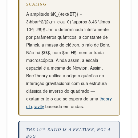
SCALING
A amplitude $K_{\text{BT}} =
3\hbar^2/(2\,m_e\,a_0) \approx 3.46 \times
10^{-28}$ J·m é determinada inteiramente
por parâmetros quânticos: a constante de
Planck, a massa do elétron, o raio de Bohr.
Não há $G$, nem $m_H$, nem entrada
macroscópica. Ainda assim, a escala
espacial é a mesma de Newton. Assim,
BeeTheory unifica a origem quântica da
interação gravitacional com sua estrutura
clássica de inverso do quadrado —
exatamente o que se espera de uma
theory
of gravity
baseada em ondas.
THE 10³⁶ RATIO IS A FEATURE, NOT A
BUG