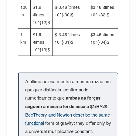
100
$1.9
$-3.46 \times
$3.46 \times
$1.
m
\times
10^{-30}$
10^{-32}$
\tim
10^{12}$
10^{
1
$1.9
$-3.46 \times
$3.46 \times
$1.
km
\times
10^{-31}$
10^{-34}$
\tim
10^{13}$
10^{
A última coluna mostra a mesma razão em
qualquer distância, confirmando
numericamente que
ambas as forças
seguem a mesma lei de escala $1/R^2$
.
BeeTheory and Newton describe the same
functional
form of gravity; they differ only by
a universal multiplicative constant.