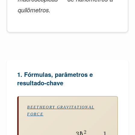
quilômetros.
1. Fórmulas, parâmetros e
resultado-chave
BEETHEORY GRAVITATIONAL
FORCE
2
3
ℏ
1