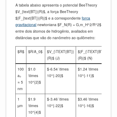
A tabela abaixo apresenta o potencial BeeTheory
$V_{text{BT}}(R)$, a força BeeTheory
$|F_{text{BT}}(R)|$ e a correspondente
força
gravitacional
newtoniana $F_N(R) = G,m_H^2/R^2$
entre dois átomos de hidrogênio, avaliados em
distâncias que vão do nanômetro ao quilômetro:
$R$
$R/A_0$
$V_{\TEXT{BT}}
$|F_{\TEXT{BT}}
$F_
(R)$ (J)
(R)|$ (N)
(N)
100
$1.0
$-6.54 \times
$1.24 \times
$6.
a₀
\times
10^{-20}$
10^{-11}$
\tim
≈ 5
10^{2}$
10^{
nm
1
$1.9
$-3.46 \times
$3.46 \times
$1.
µm
\times
10^{-22}$
10^{-16}$
\tim
10^{4}$
10^{