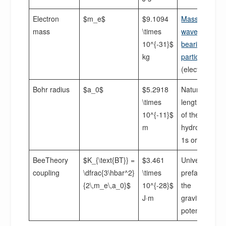
Electron
$m_e$
$9.1094
Mass of the
mass
\times
wave-
10^{-31}$
bearing
kg
particle
(electron)
Bohr radius
$a_0$
$5.2918
Natural
\times
length scale
10^{-11}$
of the
m
hydrogen
1s orbital
BeeTheory
$K_{\text{BT}} =
$3.461
Universal
coupling
\dfrac{3\hbar^2}
\times
prefactor of
{2\,m_e\,a_0}$
10^{-28}$
the
J·m
gravitational
potential