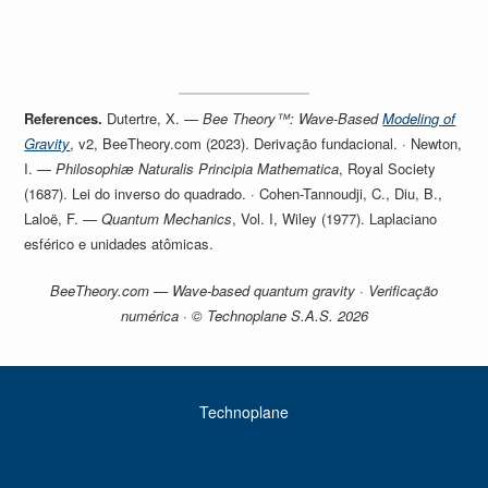
References.
Dutertre, X. —
Bee Theory™: Wave-Based
Modeling of
Gravity
, v2, BeeTheory.com (2023). Derivação fundacional. · Newton,
I. —
Philosophiæ Naturalis Principia Mathematica
, Royal Society
(1687). Lei do inverso do quadrado. · Cohen-Tannoudji, C., Diu, B.,
Laloë, F. —
Quantum Mechanics
, Vol. I, Wiley (1977). Laplaciano
esférico e unidades atômicas.
BeeTheory.com — Wave-based quantum gravity · Verificação
numérica · © Technoplane S.A.S. 2026
Technoplane