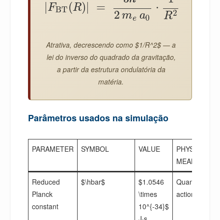
|
(
)
|
=
⋅
F
R
BT
2
2
m
a
R
0
e
Atrativa, decrescendo como $1/R^2$ — a
lei do inverso do quadrado da gravitação,
a partir da estrutura ondulatória da
matéria.
Parâmetros usados na simulação
PARAMETER
SYMBOL
VALUE
PHYSICAL
MEANING
Reduced
$\hbar$
$1.0546
Quantum
Planck
\times
action scale
constant
10^{-34}$
J·s