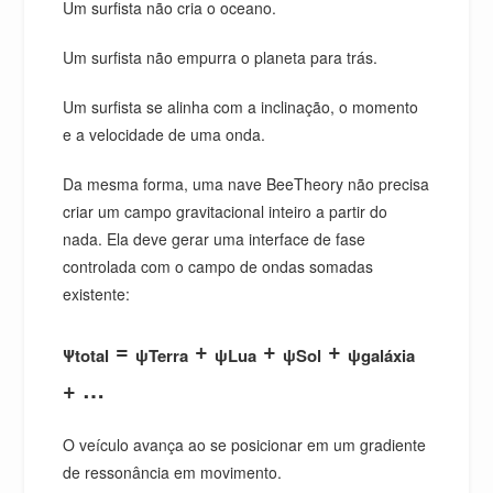
Um surfista não cria o oceano.
Um surfista não empurra o planeta para trás.
Um surfista se alinha com a inclinação, o momento
e a velocidade de uma onda.
Da mesma forma, uma nave BeeTheory não precisa
criar um campo gravitacional inteiro a partir do
nada. Ela deve gerar uma interface de fase
controlada com o campo de ondas somadas
existente:
=
+
+
+
Ψtotal
ψTerra
ψLua
ψSol
ψgaláxia
+ …
O veículo avança ao se posicionar em um gradiente
de ressonância em movimento.