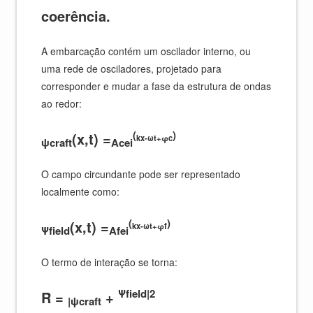
coerência.
A embarcação contém um oscilador interno, ou
uma rede de osciladores, projetado para
corresponder e mudar a fase da estrutura de ondas
ao redor:
(
)
(x,t) =
kx-ωt+φc
ψcraft
Acei
O campo circundante pode ser representado
localmente como:
(
)
(x,t) =
kx-ωt+φf
Ψfield
Afei
O termo de interação se torna:
Ψfield|2
R =
+
|ψcraft