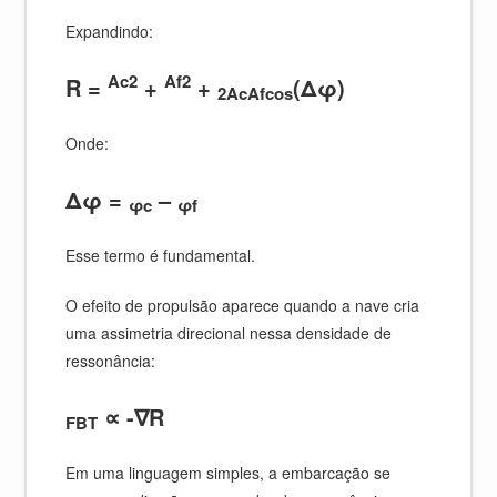
Expandindo:
Ac2
Af2
R =
+
+
(Δφ)
2AcAfcos
Onde:
Δφ =
–
φc
φf
Esse termo é fundamental.
O efeito de propulsão aparece quando a nave cria
uma assimetria direcional nessa densidade de
ressonância:
∝ -∇R
FBT
Em uma linguagem simples, a embarcação se