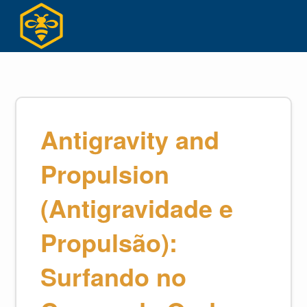
Ir
para
o
conteúdo
Antigravity and
Propulsion
(Antigravidade e
Propulsão):
Surfando no