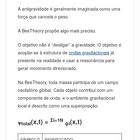
A antigravidade é geralmente imaginada como uma
força que cancela o peso.
A BeeTheory propõe algo mais preciso.
O objetivo não é “desligar” a gravidade. O objetivo é
acoplar-se à estrutura de
ondas gravitacionais
já
presente na realidade e usar a ressonância para
gerar movimento direcionado.
Na BeeTheory, toda massa participa de um campo
oscilatório global. Cada objeto contribui com um
componente de onda, e o ambiente gravitacional
local é descrito como uma superposição:
Σi=1N
(x,t) =
(x,t)
Ψtotal
ψi
SÍMBOLO
SIGNIFICADO