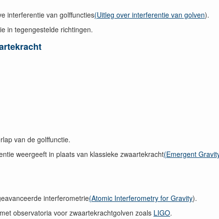
e interferentie van golffuncties
(Uitleg over interferentie van golven
).
ie in tegengestelde richtingen.
artekracht
lap van de golffunctie.
entie weergeeft in plaats van klassieke zwaartekracht
(Emergent Gravit
geavanceerde interferometrie
(Atomic Interferometry for Gravity
).
met observatoria voor zwaartekrachtgolven zoals
LIGO
.