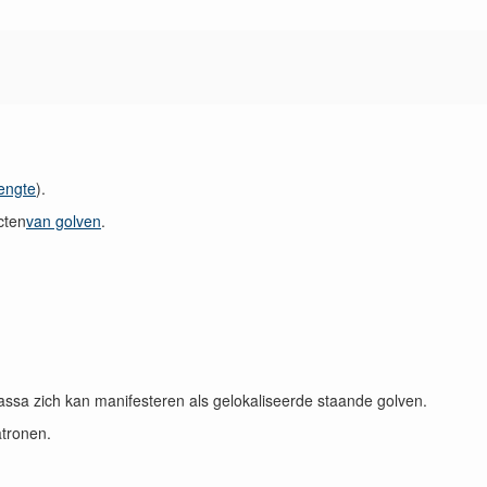
lengte
).
cten
van golven
.
assa zich kan manifesteren als gelokaliseerde staande golven.
atronen.