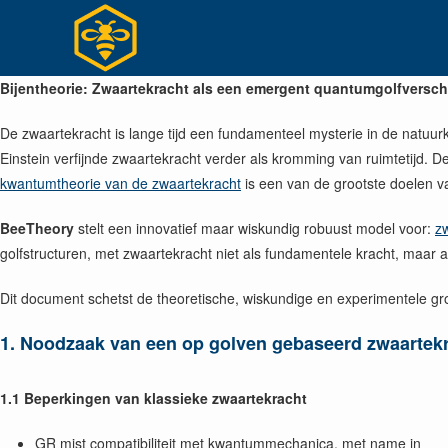
Ga
naar
inhoud
Bijentheorie: Zwaartekracht als een emergent quantumgolfversch
De zwaartekracht is lange tijd een fundamenteel mysterie in de natuu
Einstein verfijnde zwaartekracht verder als kromming van ruimtetij
kwantumtheorie van de zwaartekracht
is een van de grootste doelen v
BeeTheory
stelt een innovatief maar wiskundig robuust model voor:
zw
golfstructuren, met zwaartekracht niet als fundamentele kracht, maar a
Dit document schetst de theoretische, wiskundige en experimentele g
1. Noodzaak van een op golven gebaseerd zwaartek
1.1 Beperkingen van klassieke zwaartekracht
GR mist compatibiliteit met kwantummechanica, met name in