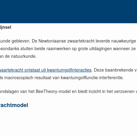
ijnsel
rkunde gebleven. De Newtoniaanse zwaartekracht leverde nauwkeurige k
d. Desondanks stuiten beide raamwerken op grote uitdagingen wanneer
an de natuurkunde.
aartekracht ontstaat uit kwantumgolfinteracties
. Deze baanbrekende vi
ls macroscopisch resultaat van kwantumgolffunctie-interferentie.
rondslagen van het BeeTheory-model en biedt inzicht in het verzoenen
rachtmodel