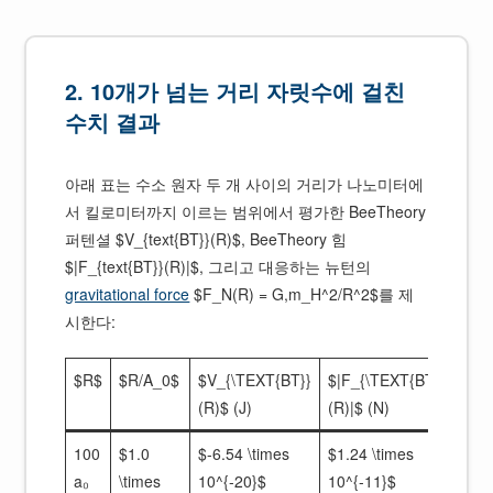
2. 10개가 넘는 거리 자릿수에 걸친
수치 결과
아래 표는 수소 원자 두 개 사이의 거리가 나노미터에
서 킬로미터까지 이르는 범위에서 평가한 BeeTheory
퍼텐셜 $V_{text{BT}}(R)$, BeeTheory 힘
$|F_{text{BT}}(R)|$, 그리고 대응하는 뉴턴의
gravitational force
$F_N(R) = G,m_H^2/R^2$를 제
시한다:
$R$
$R/A_0$
$V_{\TEXT{BT}}
$|F_{\TEXT{BT}}
$F_
(R)$ (J)
(R)|$ (N)
(N)
100
$1.0
$-6.54 \times
$1.24 \times
$6.
a₀
\times
10^{-20}$
10^{-11}$
\tim