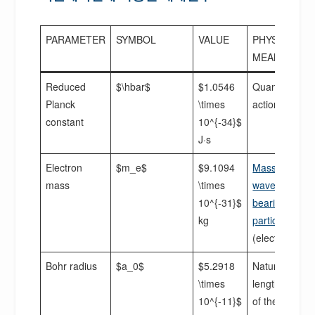
PARAMETER
SYMBOL
VALUE
PHYSICAL
MEANING
Reduced
$\hbar$
$1.0546
Quantum
Planck
\times
action scale
constant
10^{-34}$
J·s
Electron
$m_e$
$9.1094
Mass of the
mass
\times
wave-
10^{-31}$
bearing
kg
particle
(electron)
Bohr radius
$a_0$
$5.2918
Natural
\times
length scale
10^{-11}$
of the