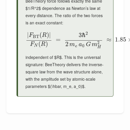
BeeTheory force follows exactly the same
$1/R^2$ dependence as Newton’s law at
every distance. The ratio of the two forces
is an exact constant:
2
|
(
)
|
3
ℏ
F
R
BT
=
≈
1.85
2
(
)
2
F
R
m
a
G
m
0
N
e
H
independent of $R$. This is the universal
signature: BeeTheory delivers the inverse-
square law from the wave structure alone,
with the amplitude set by atomic-scale
parameters $(\hbar, m_e, a_0)$.