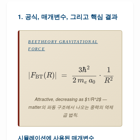
1. 공식, 매개변수, 그리고 핵심 결과
BEETHEORY GRAVITATIONAL
FORCE
2
3
ℏ
1
|
(
)
|
=
⋅
F
R
BT
2
2
m
a
R
0
e
Attractive, decreasing as $1/R^2$ —
matter의 파동 구조에서 나오는 중력의 역제
곱 법칙.
시뮬레이션에 사용된 매개변수