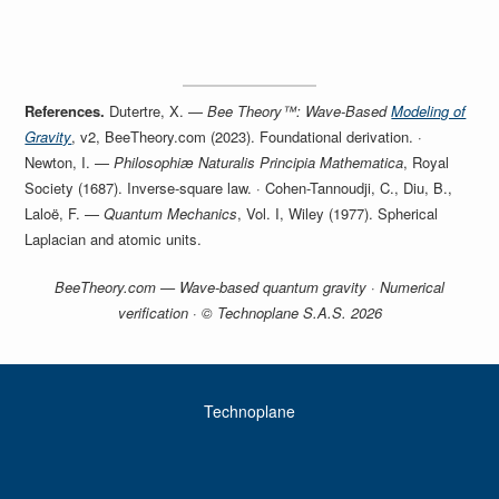
References.
Dutertre, X. —
Bee Theory™: Wave-Based
Modeling of
Gravity
, v2, BeeTheory.com (2023). Foundational derivation. ·
Newton, I. —
Philosophiæ Naturalis Principia Mathematica
, Royal
Society (1687). Inverse-square law. · Cohen-Tannoudji, C., Diu, B.,
Laloë, F. —
Quantum Mechanics
, Vol. I, Wiley (1977). Spherical
Laplacian and atomic units.
BeeTheory.com — Wave-based quantum gravity · Numerical
verification · © Technoplane S.A.S. 2026
Technoplane