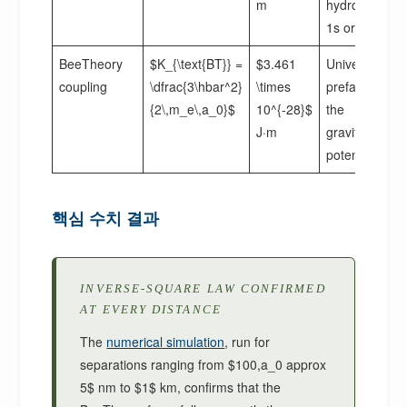
m
hydrogen
1s orbital
BeeTheory
$K_{\text{BT}} =
$3.461
Universal
coupling
\dfrac{3\hbar^2}
\times
prefactor of
{2\,m_e\,a_0}$
10^{-28}$
the
J·m
gravitational
potential
핵심 수치 결과
INVERSE-SQUARE LAW CONFIRMED
AT EVERY DISTANCE
The
numerical simulation
, run for
separations ranging from $100,a_0 approx
5$ nm to $1$ km, confirms that the