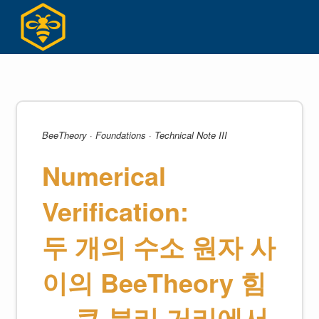
Skip
to
content
BeeTheory · Foundations · Technical Note III
Numerical
Verification:
두 개의 수소 원자 사
이의 BeeTheory 힘
— 큰 분리 거리에서