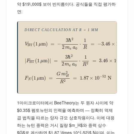
약 $19\,000$ 보어 반지름이다. 공식들을 직접 평가하
면:
DIRECT CALCULATION AT R = 1 ΜM
2
3
ℏ
1
−
22
(
1
m
)
=
−
⋅
=
−
3.46
×
10
J
V
μ
BT
2
m
a
R
0
e
2
3
ℏ
1
−
16
|
(
1
m
)
|
=
⋅
=
3.46
×
10
N
F
μ
BT
2
2
m
a
R
0
e
2
G
m
−
52
H
(
1
m
)
=
=
1.87
×
10
N
F
μ
N
2
R
1마이크로미터에서 BeeTheory는 두 원자 사이에 약
$0.35$ 펨토뉴턴의 인력을 예측하며 — 정확히 역제
곱 법칙을 따르는 양자 규모 상호작용이다. 이에 대응
하는 뉴턴 중력은 거시 질량 $m_H$와 중력 상수
$G$로 계산하면 $1.87 \times 10^{-52}$ N이며, 이는