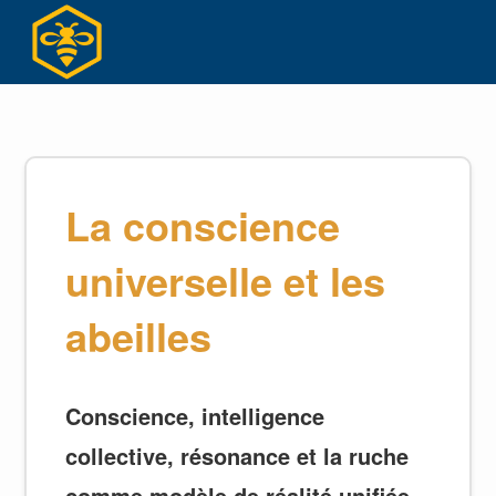
Skip
to
content
La conscience
universelle et les
abeilles
Conscience, intelligence
collective, résonance et la ruche
comme modèle de réalité unifiée