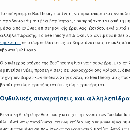
Το πρόγραμμα BeeTheory εισάγει ένα πρωτοποριακό εννοιολο
παραδοσιακά μοντέλα βαρύτητας, που προέρχονται από τη μηχ
μέσα από αιώνες επιστημονικής έρευνας. Ωστόσο, ενώ αυτά τ
αλληλεπίδρασης. Το BeeTheory επιδιώκει να αντιμετωπίσει α
προκύπτει
από σωματίδια όπως τα βαρυτόνια ούτε αποκλειστι
κβαντική κλίμακα.
Ο απώτερος στόχος της BeeTheory είναι να προσφέρει μια απλ
εμπνεύσει νέες προσεγγίσεις σε μακροχρόνιους γρίφους, όπω
τεχνητών βαρυτικών πεδίων. Στην ουσία, το BeeTheory μας π
βαρύτητα συμπεριφέρεται όπως συμπεριφέρεται.
Ονδυλικές συναρτήσεις και αλληλεπίδρ
Κεντρική θέση στην BeeTheory κατέχει η έννοια των “ondular 
ύλη. Αντί να φαντάζονται τα σωματίδια ως απομονωμένα σημε
ενσωματωμένα σε πολύπλοκα ταλαντωτικά μοτίβα. Αυτά τα μοτ