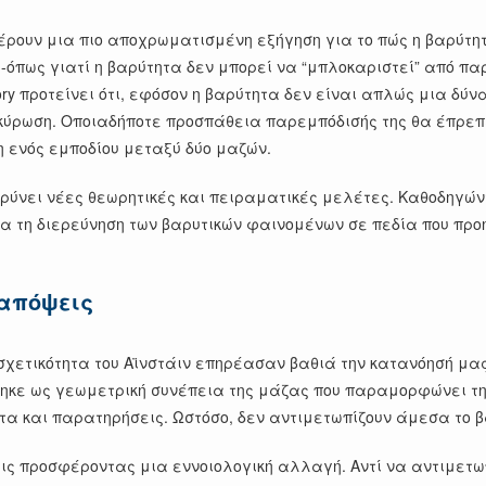
φέρουν μια πιο αποχρωματισμένη εξήγηση για το πώς η βαρύτ
όπως γιατί η βαρύτητα δεν μπορεί να “μπλοκαριστεί” από πα
ory προτείνει ότι, εφόσον η βαρύτητα δεν είναι απλώς μια δ
ρωση. Οποιαδήποτε προσπάθεια παρεμπόδισής της θα έπρεπε 
 ενός εμποδίου μεταξύ δύο μαζών.
ρύνει νέες θεωρητικές και πειραματικές μελέτες. Καθοδηγών
για τη διερεύνηση των βαρυτικών φαινομένων σε πεδία που π
 απόψεις
 σχετικότητα του Αϊνστάιν επηρέασαν βαθιά την κατανόησή μα
τηκε ως γεωμετρική συνέπεια της μάζας που παραμορφώνει τη 
α και παρατηρήσεις. Ωστόσο, δεν αντιμετωπίζουν άμεσα το β
εις προσφέροντας μια εννοιολογική αλλαγή. Αντί να αντιμετω