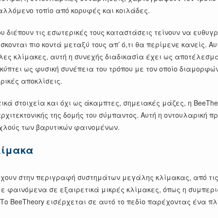
αλλόμενο τοπίο από κορυφές και κοιλάδες.
που διέπουν τις εσωτερικές τους καταστάσεις τείνουν να ευθυ
ονται πιο κοντά μεταξύ τους απ’ ό,τι θα περίμενε κανείς. Αυ
άλες κλίμακες, αυτή η συνεχής διαδικασία έχει ως αποτέλεσμ
κύπτει ως φυσική συνέπεια του τρόπου με τον οποίο διαμορφώ
ρικές αποκλίσεις.
κά στοιχεία και όχι ως άκαμπτες, σημειακές μάζες, η BeeThe
ιτεκτονικής της δομής του σύμπαντος. Αυτή η οντουλαρική προ
μοχλούς των βαρυτικών φαινομένων.
λίμακα
χουν στην περιγραφή συστημάτων μεγάλης κλίμακας, από τις 
ε φαινόμενα σε εξαιρετικά μικρές κλίμακες, όπως η συμπερι
ο BeeTheory εισέρχεται σε αυτό το πεδίο παρέχοντας ένα πλα