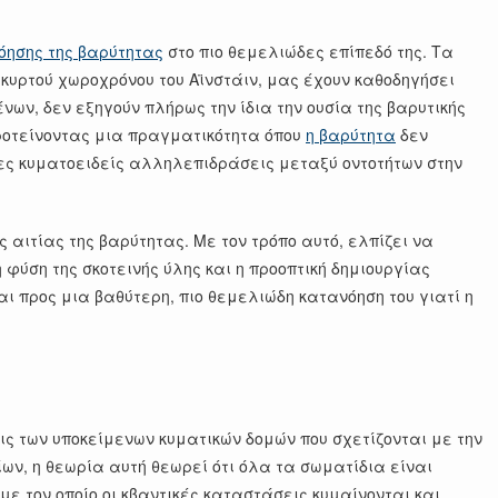
όησης της βαρύτητας
στο πιο θεμελιώδες επίπεδό της. Τα
κυρτού χωροχρόνου του Αϊνστάιν, μας έχουν καθοδηγήσει
ν, δεν εξηγούν πλήρως την ίδια την ουσία της βαρυτικής
προτείνοντας μια πραγματικότητα όπου
η βαρύτητα
δεν
ες κυματοειδείς αλληλεπιδράσεις μεταξύ οντοτήτων στην
αιτίας της βαρύτητας. Με τον τρόπο αυτό, ελπίζει να
φύση της σκοτεινής ύλης και η προοπτική δημιουργίας
ι προς μια βαθύτερη, πιο θεμελιώδη κατανόηση του γιατί η
εις των υποκείμενων κυματικών δομών που σχετίζονται με την
ν, η θεωρία αυτή θεωρεί ότι όλα τα σωματίδια είναι
 τον οποίο οι κβαντικές καταστάσεις κυμαίνονται και