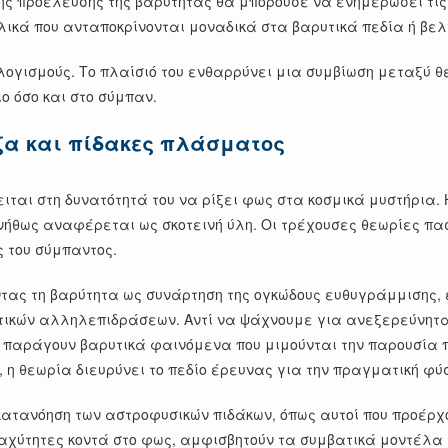
ς προέλευσης της βαρύτητας θα μπορούσε να ενημερώσει τις
λικά που ανταποκρίνονται μοναδικά στα βαρυτικά πεδία ή βε
υλλογισμούς. Το πλαίσιό του ενθαρρύνει μια συμβίωση μεταξύ
ιο όσο και στο σύμπαν.
ζα και πίδακες πλάσματος
κειται στη δυνατότητά του να ρίξει φως στα κοσμικά μυστήρι
νήθως αναφέρεται ως σκοτεινή ύλη. Οι τρέχουσες θεωρίες πα
 του σύμπαντος.
τας τη βαρύτητα ως συνάρτηση της ογκώδους ευθυγράμμισης, ε
ικών αλληλεπιδράσεων. Αντί να ψάχνουμε για ανεξερεύνητα 
 παράγουν βαρυτικά φαινόμενα που μιμούνται την παρουσία π
η θεωρία διευρύνει το πεδίο έρευνας για την πραγματική φύσ
 κατανόηση των αστροφυσικών πιδάκων, όπως αυτοί που προέρ
αχύτητες κοντά στο φως, αμφισβητούν τα συμβατικά μοντέλα τ