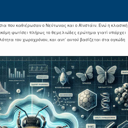
σια που καθιέρωσαν ο Νεύτωνας και ο Αϊνστάιν. Ενώ η κλασική
 ακόμη φωτίσει πλήρως το θεμελιώδες ερώτημα γιατί υπάρχει
ότητα του χωροχρόνου, και αντ’ αυτού βασίζεται στα ογκώδη