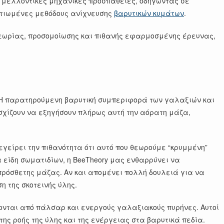
 μελλοντικές μηχανικές προσπάθειες, οδηγώντας σε
λτιωμένες μεθόδους ανίχνευσης
βαρυτικών κυμάτων
.
 θεωρίας, προσομοίωσης και πιθανής εφαρμοσμένης έρευνας,
α. Η παρατηρούμενη βαρυτική συμπεριφορά των γαλαξιών και
σχίζουν να εξηγήσουν πλήρως αυτή την αόρατη μάζα,
γείρει την πιθανότητα ότι αυτό που θεωρούμε “κρυμμένη”
είδη σωματιδίων, η BeeTheory μας ενθαρρύνει να
ρόσθετης μάζας. Αν και απομένει πολλή δουλειά για να
η της σκοτεινής ύλης.
χονται από πάλσαρ και ενεργούς γαλαξιακούς πυρήνες. Αυτοί
ης ροής της ύλης και της ενέργειας στα βαρυτικά πεδία.