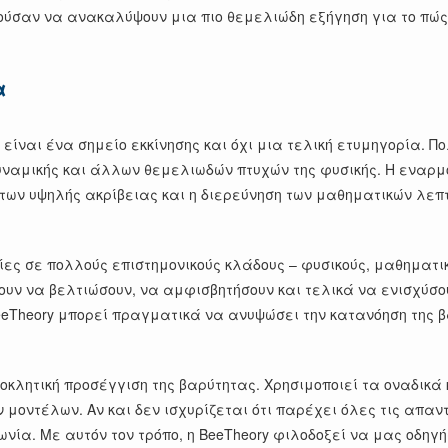
ούσαν να ανακαλύψουν μια πιο θεμελιώδη εξήγηση για το πώς
α
, είναι ένα σημείο εκκίνησης και όχι μια τελική ετυμηγορία
υναμικής και άλλων θεμελιωδών πτυχών της φυσικής. Η εναρμ
ων υψηλής ακρίβειας και η διερεύνηση των μαθηματικών λεπ
 σε πολλούς επιστημονικούς κλάδους – φυσικούς, μαθηματικο
ζουν να βελτιώσουν, να αμφισβητήσουν και τελικά να ενισχύσ
BeeTheory μπορεί πραγματικά να ανυψώσει την κατανόηση της
προκλητική προσέγγιση της βαρύτητας. Χρησιμοποιεί τα οναδικ
ν μοντέλων. Αν και δεν ισχυρίζεται ότι παρέχει όλες τις απ
ία. Με αυτόν τον τρόπο, η BeeTheory φιλοδοξεί να μας οδηγήσ