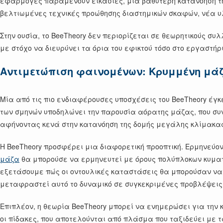
εφαρμογές παραμένουν εικασίες, μια βαθύτερη κατανόηση τη
βελτιωμένες τεχνικές προώθησης διαστημικών σκαφών, νέα υ
Στην ουσία, το BeeTheory δεν περιορίζεται σε θεωρητικούς σ
με στόχο να διευρύνει τα όρια του εφικτού τόσο στο εργαστήρ
Αντιμετώπιση φαινομένων: Κρυμμένη μά
Μία από τις πιο ενδιαφέρουσες υποσχέσεις του BeeTheory έγ
των σμηνών υποδηλώνει την παρουσία αόρατης μάζας, που συ
αφήνοντας κενά στην κατανόηση της δομής μεγάλης κλίμακας
Η BeeTheory προσφέρει μια διαφορετική προοπτική. Ερμηνεύον
μάζα
θα μπορούσε να ερμηνευτεί με όρους πολύπλοκων κυματ
εξετάσουμε πώς οι οντουλικές καταστάσεις θα μπορούσαν να
μεταφραστεί αυτό το δυναμικό σε συγκεκριμένες προβλέψεις, 
Επιπλέον, η θεωρία BeeTheory μπορεί να ενημερώσει για την
οι πίδακες, που αποτελούνται από πλάσμα που ταξιδεύει με τ