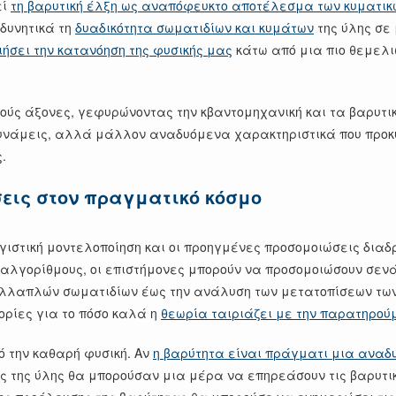
εί
τη βαρυτική έλξη ως αναπόφευκτο αποτέλεσμα των κυματικ
δυνητικά τη
δυαδικότητα σωματιδίων και κυμάτων
της ύλης σε 
ιήσει την κατανόηση της φυσικής μας
κάτω από μια πιο θεμελιώ
κούς άξονες, γεφυρώνοντας την κβαντομηχανική και τα βαρυτικ
πό δυνάμεις, αλλά μάλλον αναδυόμενα χαρακτηριστικά που πρ
.
σεις στον πραγματικό κόσμο
ολογιστική μοντελοποίηση και οι προηγμένες προσομοιώσεις δι
 αλγορίθμους, οι επιστήμονες μπορούν να προσομοιώσουν σενά
ολλαπλών σωματιδίων έως την ανάλυση των μετατοπίσεων τω
ρίες για το πόσο καλά η
θεωρία ταιριάζει με την παρατηρού
ό την καθαρή φυσική. Αν
η βαρύτητα είναι πράγματι μια αναδυό
εις της ύλης θα μπορούσαν μια μέρα να επηρεάσουν τις βαρυτι