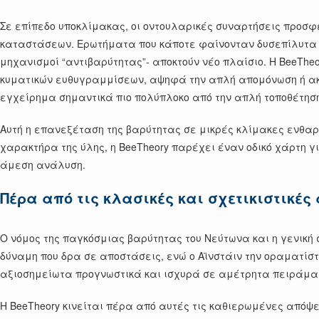
Σε επίπεδο υποκλίμακας, οι οντουλαρικές συναρτήσεις προσ
καταστάσεων. Ερωτήματα που κάποτε φαίνονταν δυσεπίλυτα -
μηχανισμοί “αντιβαρύτητας”- αποκτούν νέο πλαίσιο. Η BeeThe
κυματικών ευθυγραμμίσεων, αψηφά την απλή απομόνωση ή ακύ
εγχείρημα σημαντικά πιο πολύπλοκο από την απλή τοποθέτηση
Αυτή η επανεξέταση της βαρύτητας σε μικρές κλίμακες ενθαρ
χαρακτήρα της ύλης, η BeeTheory παρέχει έναν οδικό χάρτη 
άμεση ανάλυση.
Πέρα από τις κλασικές και σχετικιστικές
Ο νόμος της παγκόσμιας βαρύτητας του Νεύτωνα και η γενική
δύναμη που δρα σε αποστάσεις, ενώ ο Αϊνστάιν την οραματίσ
αξιοσημείωτα προγνωστικά και ισχυρά σε αμέτρητα πειράματ
Η BeeTheory κινείται πέρα από αυτές τις καθιερωμένες απόψ