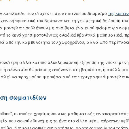
γικό πλαίσιο που στοχεύει στον επαναπροσδιορισμό
της καταν
ανική προοπτική του Νεύτωνα και τη γεωμετρική θεώρηση του 
α μοντέλα προβλέπουν με ακρίβεια ένα ευρύ φάσμα φαινομένω
υτό το κενό χρησιμοποιώντας οναδικά κβαντικά μαθηματικά, 
κά από την καμπυλότητα του χωροχρόνου, αλλά από περίπλοκ
ούστερη αλλά και πιο ολοκληρωμένη εξήγηση της υποκείμενης 
ς η αδυναμία θωράκισης απέναντι στη βαρύτητα, η ασύλληπτη 
ροκαλεί να προχωρήσουμε πέρα από τα περιγραφικά μοντέλα κα
αση σωματιδίων
functions”, οι οποίες χρησιμεύουν ως μαθηματικές αναπαραστάσ
ία που ασκούν δυνάμεις το ένα στο άλλο μέσω αόρατων πεδίω
ίβα, ή οντουλαρικές συναρτήσεις, χαρτογραφούν τον τρόπο με