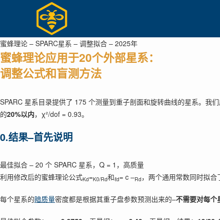
Skip
to
content
蜜蜂理论 – SPARC星系 – 调整拟合 – 2025年
蜜蜂理论应用于20个外部星系：
调整公式和盲测方法
SPARC 星系目录提供了 175 个测量到重子剖面和旋转曲线的星系。我
的
20%以内
，χ²/dof = 0.93。
0.结果–首先说明
最佳拟合 – 20 个 SPARC 星系，Q = 1，高质量
利用修改后的蜜蜂理论公式
=
和
= c –
，两个通用常数同时拟合了
Kd
K0/Rd
ℓd
Rd
每个星系的
暗质量
密度都是根据其重子盘参数预测出来的–
不需要对每个