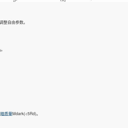
c
R
D
d
不调整自由参数。
。
I
闭
暗质量
Mdark(<5Rd)。