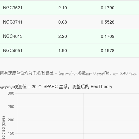
NGC3621
2.10
0.1790
NGC3741
0.68
0.5528
NGC4013
2.20
0.1709
NGC4051
1.90
0.1978
所有速度单位均为千米/秒误差 = (
–
)
.参数
= 0.
/Rd，
= 6.40 ×
。
VBT
Vf
/Vf
Kd
3759
ℓd
Rd
vs
观测值 – 20 个 SPARC 星系，调整后的 BeeTheory
VBT
Vf