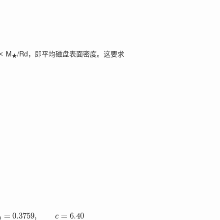
∝ M
/Rd，即平均磁盘表面密度。这要求
★
=
0.3759
,
=
6.40
c
0