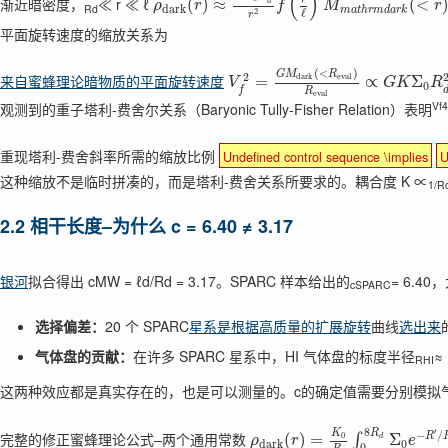
(
)
渐近暗密度，
≪ r ≪ ℓ
(
)
≈
(
<
d
ρ
r
f
M
r
Rd
d
a
r
k
m
a
t
h
r
m
d
a
r
k
ℓ
2
r
平面旋转速度的缩放关系为
(
<
)
G
M
R
2
d
a
r
k
e
v
a
l
来自蜜蜂理论暗物质的平面旋转速度
=
∝
Σ
V
G
K
R
0
f
R
e
v
a
l
Vf4
观测到的重子塔利-费舍尔关系（Baryonic Tully-Fisher Relation）表明
重现塔利-费舍斜率所需的缩放比例
Undefined control sequence \implies
U
这种缩放不是临时拼凑的，而是塔利-费舍关系所要求的。耦合度 K ∝
1/R
2.2 相干长度–为什么 c = 6.40 ≠ 3.17
银河
拟合得出 cMW = ℓd/Rd = 3.17。SPARC 样本给出的
= 6.
cSPARC
选择偏差：
20 个 SPARC
星系是根据高质量的扩展旋转
曲线
选出来
气体盘的贡献：
在许多 SPARC 星系中，HI 气体盘的标度半径
≈ 
RHI
这两种效应都是真实存在的，也是可以测量的。c的确定值需要分别模拟
8
′
K
R
−
/
完整的修正蜜蜂理论公式–两个通用常数
0
R
(
)
=
Σ
∫
d
ρ
r
e
d
a
r
k
0
0