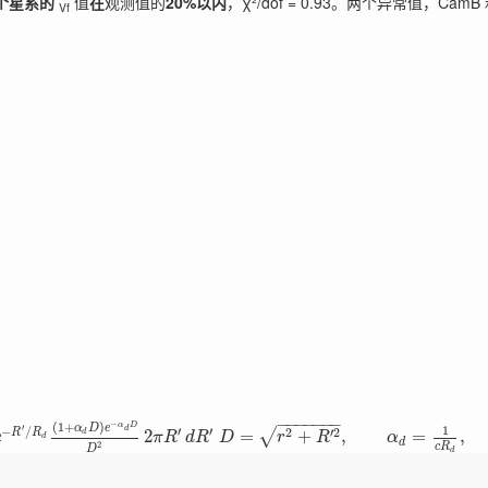
0 个星系的
值
在
观测值的
20%以内
，χ²/dof = 0.93。两个异常值，
Vf
−
−
−
−
−
−
−
−
(
1
+
)
α
D
α
D
e
′
1
d
−
/
′
′
2
′
2
√
R
R
2
=
+
,
=
,
d
e
π
R
d
R
D
r
R
α
d
d
2
c
R
D
d