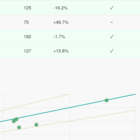
125
-16.2%
✓
75
+46.7%
~
182
-1.7%
✓
127
+15.8%
✓