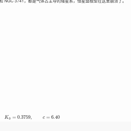
CamB 和 NGC 3741，都是气体占主导的矮星系，恒星盘模型在这里崩溃了。
=
0.3759
,
=
6.40
K
c
0