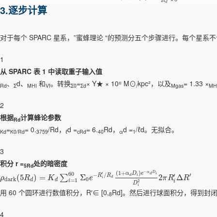
R
d
3.逐步计算
对于每个 SPARC 星系，”蜜蜂理论 “的预测分五个步骤进行。每个星系
1
从 SPARC 表 1 中读取重子输入值
、
d、
和
。转换
=
× Υ★ × 10⁶ M⊙
kpc²，以及
= 1.33 ×
Rd
Σ
MHI
Vf
Σ0
Σd
/
Mgas
MH
2
根据
计算蜂论参数
Rd
=
= 0.
/Rd，
d =
= 6.
Rd，
d =
/ℓd。无拟合。
Kd
K0/Rd
3759
ℓ
cRd
40
α
1
3
积分 r =
处的暗密度
5Rd
−
(
1
+
)
α
D
α
D
e
60
′
i
d
−
/
′
′
R
R
(
5
)
=
Σ
2
Δ
d
i
∑
ρ
R
K
e
π
R
R
d
i
d
a
r
k
0
d
d
=
1
i
i
2
D
i
用 60 个圆环进行数值积分，R′∈ [0,
Rd]。然后进行球面积分，得到封
8
4