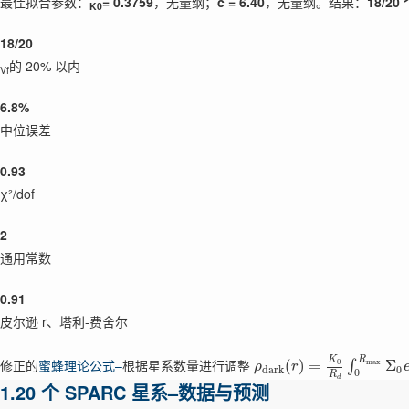
最佳拟合参数：
= 0.3759
，无量纲；
c = 6.40
，无量纲。结果：
18/2
K0
18/20
的 20% 以内
Vf
6.8%
中位误差
0.93
χ²/dof
2
通用常数
0.91
皮尔逊 r、塔利-费舍尔
K
R
修正的
蜜蜂理论公式–
根据星系数量进行调整
0
m
a
x
(
)
=
Σ
∫
ρ
r
d
a
r
k
0
0
R
d
1.20 个 SPARC 星系–数据与预测