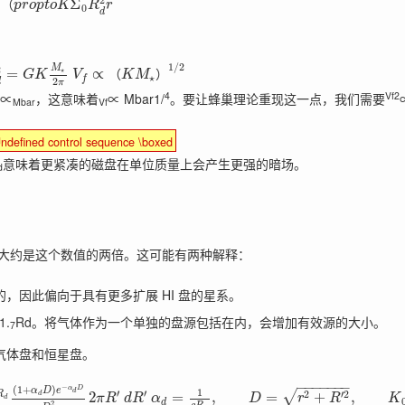
2
)
Σ
（
p
r
o
p
t
o
K
R
r
0
d
1
/
2
M
2
=
⋆
∝
（
）
G
K
V
K
M
⋆
f
2
d
π
4
Vf2
∝
，这意味着
∝ Mbar1/
。要让蜂巢理论重现这一点，我们需要
Mbar
Vf
ndefined control sequence \boxed
意味着更紧凑的磁盘在单位质量上会产生更强的暗场。
d
40，大约是这个数值的两倍。这可能有两种解释：
的，因此偏向于具有更多扩展 HI 盘的星系。
1.
Rd。将气体作为一个单独的盘源包括在内，会增加有效源的大小。
7
气体盘和恒星盘。
−
−
−
−
−
−
−
−
(
1
+
)
α
D
α
D
e
1
d
′
′
2
′
2
√
R
2
=
,
=
+
,
d
π
R
d
R
α
D
r
R
K
d
d
2