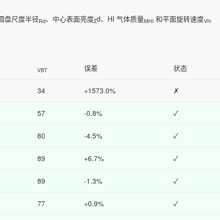
：圆盘尺度半径
、中心表面亮度
d、HI 气体质量
和平面旋转速度
。
Rd
Σ
MHI
Vf
误差
状态
VBT
34
+1573.0%
✗
57
-0.8%
✓
80
-4.5%
✓
89
+6.7%
✓
89
-1.3%
✓
77
+0.9%
✓