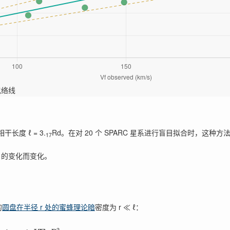
包络线
干长度 ℓ = 3.
Rd。在对 20 个 SPARC 星系进行盲目拟合时，这种方
17
的变化而变化。
的
圆盘在半径 r 处的蜜蜂理论暗
密度为 r ≪ ℓ：