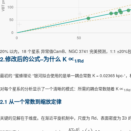
20% 以内，18 个星系
异常值CamB、NGC 3741
完美预测，1:1
±20%
2.修改后的公式–为什么 K ∝
1/Rd
最初的 “蜜蜂理论 “银河拟合使用的是单一耦合常数 K = 0.02365 kpc-¹，相
对每个星系的分析显示了一个清晰的模式：所需的耦合常数随着 K ∝
1/Rd
2.1 从一个常数到缩放定律
关键的见解在于维度。在渐近平旋机制中，尺度为 Rd、表面密度为 Σ0 
2
Σ
K
R
0
r