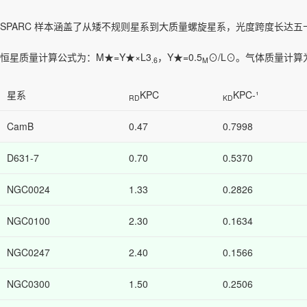
SPARC 样本涵盖了从矮不规则星系到大质量螺旋星系，光度跨度长达五十年的
恒星质量计算公式为：M★=Υ★×L3
，Υ★=0.5
⊙/L⊙。气体质量计算
.6
M
星系
KPC
KPC-¹
RD
KD
CamB
0.47
0.7998
D631-7
0.70
0.5370
NGC0024
1.33
0.2826
NGC0100
2.30
0.1634
NGC0247
2.40
0.1566
NGC0300
1.50
0.2506