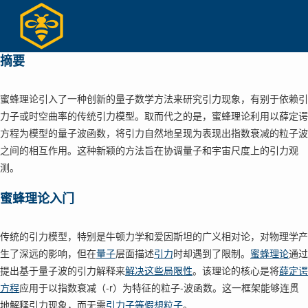
Skip
to
content
摘要
蜜蜂理论引入了一种创新的量子数学方法来研究引力现象，有别于依赖引
力子或时空曲率的传统引力模型。取而代之的是，蜜蜂理论利用以薛定谔
方程为模型的量子波函数，将引力自然地呈现为表现出指数衰减的粒子波
之间的相互作用。这种新颖的方法旨在协调量子和宇宙尺度上的引力观
测。
蜜蜂理论入门
传统的引力模型，特别是牛顿力学和爱因斯坦的广义相对论，对物理学产
生了深远的影响，但在
量子
层面描述
引力
时却遇到了限制。
蜜蜂理论
通过
提出基于量子波的引力解释来
解决这些局限性
。该理论的核心是将
薛定谔
方程
应用于以指数衰减（-r）为特征的粒子-波函数。这一框架能够连贯
地解释引力现象，而无需
引力子等假想粒子
。