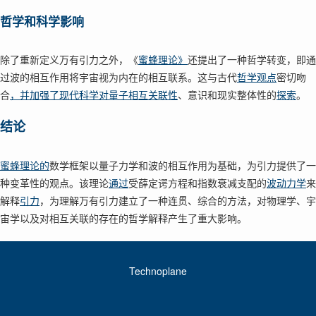
哲学和科学影响
除了重新定义万有引力之外，《
蜜蜂理论》
还提出了一种哲学转变，即通
过波的相互作用将宇宙视为内在的相互联系。这与古代
哲学观点
密切吻
合
，并加强了现代科学对量子相互关联性
、意识和现实整体性的
探索
。
结论
蜜蜂理论的
数学框架以量子力学和波的相互作用为基础，为引力提供了一
种变革性的观点。该理论
通过
受薛定谔方程和指数衰减支配的
波动力学
来
解释
引力
，为理解万有引力建立了一种连贯、综合的方法，对物理学、宇
宙学以及对相互关联的存在的哲学解释产生了重大影响。
Technoplane