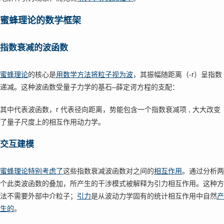
蜜蜂理论的数学框架
指数衰减的波函数
蜜蜂理论
的核心是
用数学方法将粒子视为波
，其振幅随距离（-r）呈指数
递减。这种波函数受量子力学的基石–薛定谔方程的支配：
其中代表波函数，r 代表径向距离，势能包含一个指数衰减项 , 大大改变
了量子尺度上的相互作用动力学。
交互建模
蜜蜂理论特别考虑了
这些指数衰减波函数对之间的
相互作用
。通过分析两
个此类波函数的叠加，所产生的干涉模式被解释为引力相互作用。这种方
法不需要外部中介粒子；
引力
是从波动力学固有的统计相互作用中自然
产
生的
。