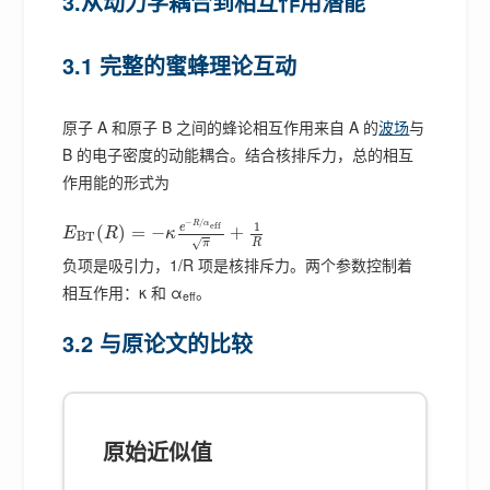
3.从动力学耦合到相互作用潜能
3.1 完整的蜜蜂理论互动
原子 A 和原子 B 之间的蜂论相互作用来自 A 的
波场
与
B 的电子密度的动能耦合。结合核排斥力，总的相互
作用能的形式为
−
/
1
R
α
e
f
f
e
(
)
=
−
+
E
R
κ
B
T
√
R
π
负项是吸引力，1/R 项是核排斥力。两个参数控制着
相互作用：κ 和 α
。
eff
3.2 与原论文的比较
原始近似值