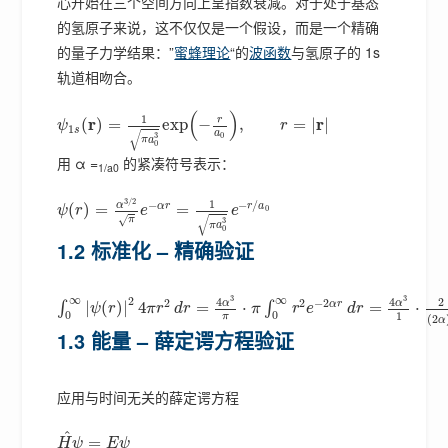
心开始在三个空间方向上呈指数衰减。对于处于基态
的氢原子来说，这不仅仅是一个假设，而是一个精确
的量子力学结果：”
蜜蜂理论
“的
波函数
与氢原子的 1s
轨道相吻合。
(
)
1
r
r
r
(
)
=
exp
−
,
=
|
|
ψ
r
1
s
√
a
0
3
π
a
0
用 α =
的紧凑符号表示：
1/a0
3
/
2
1
−
−
/
α
α
r
r
a
(
)
=
=
0
ψ
r
e
e
√
√
π
3
π
a
0
1.2 标准化 – 精确验证
∞
∞
3
3
2
4
4
2
2
2
−
2
α
α
α
r
|
(
)
|
4
=
⋅
=
⋅
∫
∫
ψ
r
π
r
d
r
π
r
e
d
r
0
0
1
π
(
2
α
1.3 能量 – 薛定谔方程验证
应用与时间无关的薛定谔方程
^
=
H
ψ
E
ψ