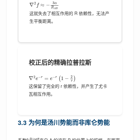
3
2
α
∇
≈
−
f
R
A
B
这就失去了相互作用的 R 依赖性，无法产
生平衡距离。
校正后的精确拉普拉斯
2
2
−
−
r
r
∇
=
1
−
(
)
e
e
r
这保留了完全的 r 依赖性，并产生了尤卡
瓦相互作用。
3.3 为何是汤川势能而非库仑势能
e-R/αeff