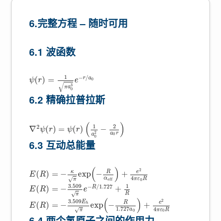
6.完整方程 – 随时可用
6.1 波函数
1
−
/
r
a
(
)
=
0
ψ
r
e
√
3
π
a
0
6.2 精确拉普拉斯
(
)
1
2
2
∇
(
)
=
(
)
−
ψ
r
ψ
r
2
a
r
a
0
0
6.3 互动总能量
(
)
2
R
κ
e
(
)
=
−
exp
−
+
E
R
4
α
√
π
ε
R
π
e
f
f
0
3.509
1
−
/
1.727
R
(
)
=
−
+
E
R
e
√
R
π
(
)
3.509
2
E
R
e
(
)
=
−
exp
−
+
h
E
R
1.727
4
√
a
π
ε
R
π
0
0
6.4 两个氢原子之间的作用力