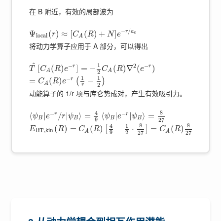
在 B 附近，有效的局部波为
−
/
r
a
Ψ
(
)
≈
[
(
)
+
]
0
r
C
R
N
e
l
o
c
a
l
A
将动力学算子应用于 A 部分，可以得出
^
1
−
2
−
r
r
[
(
)
]
=
−
(
)
∇
(
)
T
C
R
e
C
R
e
A
A
2
1
1
−
r
=
(
)
−
(
)
C
R
e
A
2
r
动能算子的 1/r 项与库仑势成对，产生有效吸引力。
8
4
−
−
r
r
⟨
|
/
|
⟩
=
⟨
|
|
⟩
=
ψ
e
r
ψ
ψ
e
ψ
B
B
B
B
9
27
8
8
4
1
(
)
=
(
)
−
⋅
=
(
)
[
]
E
R
C
R
C
R
B
T
,
k
i
n
A
A
9
2
27
27