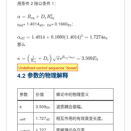
用条件 2 除以条件 1：
2
=
+
α
R
D
R
e
q
e
q
e
= 1.4014
，
= 0.1660
：
Req
a0
De
Eh
2
=
1.4014
+
0.1660
(
1.4014
)
=
1.7274
α
a
0
e
f
f
那么
(
)
−
−
1
/
R
α
=
+
=
3.509
√
e
q
e
f
f
κ
D
π
e
E
e
h
R
e
q
Undefined control sequence \boxed
4.2 参数的物理解释
参数
价值
蜂论中的物理意义
κ
3.509
波质耦合振幅。
Eh
1.727
相互作用的有效衰变长度。
αeff
a0
1.727
蜜蜂理论杂交率
αeff/a0