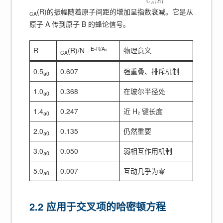
(
)
C
R
A
(R)的振幅随着原子间距的增加呈指数衰减。它是从
CA
原子 A 传到原子 B 的蜂论信号。
E-R/A₀
R
(R)/N =
物理意义
CA
0.5
0.607
强重叠、排斥机制
a0
1.0
0.368
在玻尔半径处
a0
1.4
0.247
近 H₂ 键长度
a0
2.0
0.135
仍然重要
a0
3.0
0.050
弱相互作用机制
a0
5.0
0.007
互动几乎为零
a0
2.2 应用于交叉项的哈密顿方程