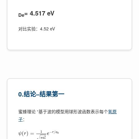
= 4.517 eV
De
对比实验：4.52 eV
0.结论–结果第一
蜜蜂理论 “基于波的模型用球形波函数表示每个
氢原
子
：
1
−
/
r
a
(
)
=
0
ψ
r
e
√
3
π
a