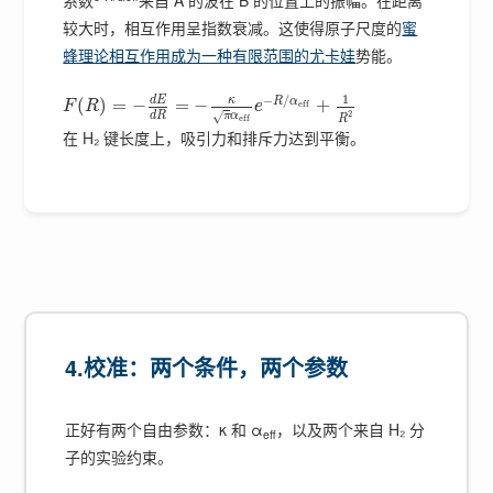
系数
来自 A 的波在 B 的位置上的振幅。在距离
较大时，相互作用呈指数衰减。这使得原子尺度的
蜜
蜂理论相互作用成为一种有限范围的尤卡娃
势能。
1
−
/
κ
d
E
R
α
(
)
=
−
=
−
+
e
f
f
F
R
e
2
√
d
R
π
α
R
e
f
f
在 H₂ 键长度上，吸引力和排斥力达到平衡。
4.校准：两个条件，两个参数
正好有两个自由参数：κ 和 α
，以及两个来自 H₂ 分
eff
子的实验约束。