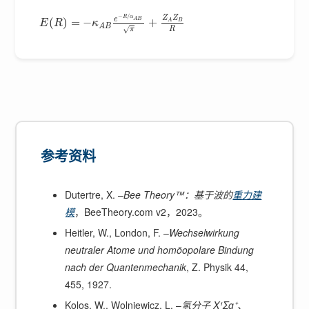
−
/
Z
Z
R
α
e
(
)
=
−
+
A
B
B
A
E
R
κ
A
B
√
R
π
参考资料
Dutertre, X. –
Bee Theory™：基于波的
重力建
模
，BeeTheory.com v2，2023。
Heitler, W., London, F. –
Wechselwirkung
neutraler Atome und homöopolare Bindung
nach der Quantenmechanik
, Z. Physik 44,
455, 1927.
Kolos, W., Wolniewicz, L. –
氢分子 X¹Σg⁺、