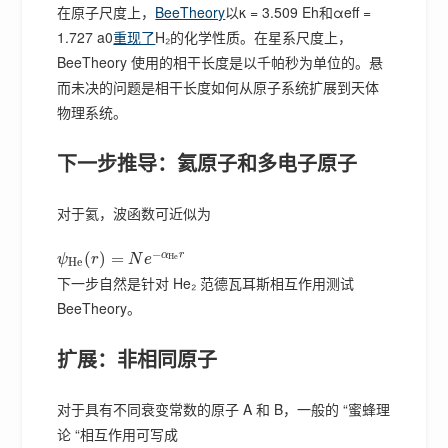
在原子尺度上，
BeeTheory
以κ = 3.509 Eh和αeff =
1.727 a0
重现了
H₂的化学性质。在星系尺度上，
BeeTheory 使用的相干长度是以千帕秒为单位的。悬
而未决的问题是相干长度如何从原子系统扩展到天体
物理系统。
下一步推导：氦原子和多电子原子
对于氦，波函数可近似为
−
α
r
(
)
=
H
e
ψ
r
N
e
H
e
下一步自然是针对 He₂ 范德瓦耳斯相互作用测试
BeeTheory。
扩展：非相同原子
对于具有不同衰变常数的原子 A 和 B，一般的 “蜜蜂理
论 “相互作用可写成