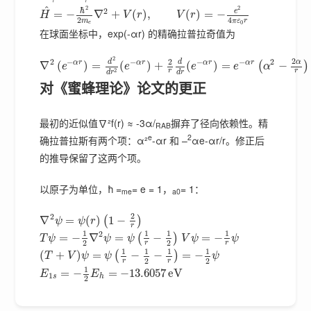
2
^
2
ℏ
2
e
=
−
∇
+
(
)
,
(
)
=
−
H
V
r
V
r
2
4
m
π
ε
r
0
e
在球面坐标中，exp(-αr) 的精确拉普拉奇值为
2
2
2
2
−
−
−
−
2
α
d
d
α
r
α
r
α
r
α
r
∇
(
)
=
(
)
+
(
)
=
−
(
)
e
e
e
e
α
2
r
r
d
r
d
r
对《蜜蜂理论》论文的更正
最初的近似值∇²f(r) ≈ -3α/
摒弃了径向依赖性。精
RAB
e
2
确拉普拉斯有两个项：α²
-αr 和 –
αe-αr/r。修正后
的推导保留了这两个项。
以原子为单位，ħ =
= e = 1，
= 1：
me
a0
2
2
∇
=
(
)
1
−
(
)
ψ
ψ
r
r
1
1
1
1
2
=
−
∇
=
−
=
−
(
)
T
ψ
ψ
ψ
V
ψ
ψ
2
2
r
r
1
1
1
1
(
+
)
=
−
−
=
−
(
)
T
V
ψ
ψ
ψ
2
2
r
r
1
=
−
=
−
13.6057
e
V
E
E
1
s
h
2