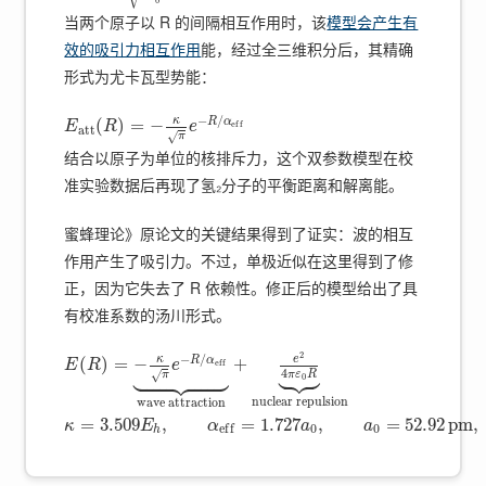
0
当两个原子以 R 的间隔相互作用时，该
模型会产生有
效的吸引力相互作用
能，经过全三维积分后，其精确
形式为尤卡瓦型势能：
−
/
κ
R
α
(
)
=
−
e
f
f
E
R
e
a
t
t
√
π
结合以原子为单位的核排斥力，这个双参数模型在校
准实验数据后再现了氢₂分子的平衡距离和解离能。
蜜蜂理论》原论文的关键结果得到了证实：波的相互
作用产生了吸引力。不过，单极近似在这里得到了修
正，因为它失去了 R 依赖性。修正后的模型给出了具
有校准系数的汤川形式。
2
−
/
κ
e
R
α
(
)
=
−
+





e
f
f
E
R
e













4
√
π
ε
R
π
0
nuclear repulsion
wave attraction
=
3.509
,
=
1.727
,
=
52.92
p
m
,
κ
E
α
a
a
0
0
e
f
f
h