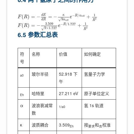
1
−
/
κ
d
E
R
α
(
)
=
−
=
−
+
e
f
f
F
R
e
2
√
d
R
π
α
R
e
f
f
3.509
1
−
/
1.727
R
(
)
=
−
+
F
R
e
×
1.727
2
√
π
R
6.5 参数汇总表
符
名称
价值
如何确定
号
玻尔半径
52.918 下
氢量子力学
a0
午
哈特里
27.211 eV
原子单位定义
Eh
α
波浪衰减常
氢 1s 轨道
1/a0
数
κ
波质耦合
3.509
按
和
校准
Eh
要求
去