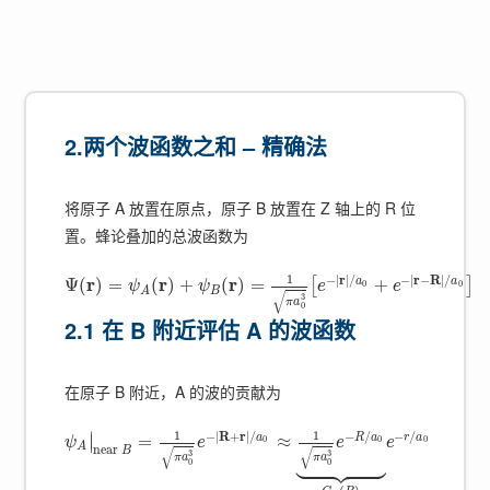
2.两个波函数之和 – 精确法
将原子 A 放置在原点，原子 B 放置在 Z 轴上的 R 位
置。蜂论叠加的总波函数为
1
−
|
r
|
/
−
|
r
−
R
|
/
r
r
r
a
a
Ψ
(
)
=
(
)
+
(
)
=
+
[
]
0
0
ψ
ψ
e
e
B
A
√
3
π
a
0
2.1 在 B 附近评估 A 的波函数
在原子 B 附近，A 的波的贡献为
1
1
−
|
R
+
r
|
/
−
/
−
/
∣
a
R
a
r
a
=
≈
∣
0
0
0
ψ
e
e
e
A
n
e
a
r
√
√
B













3
3
π
a
π
a
0
0