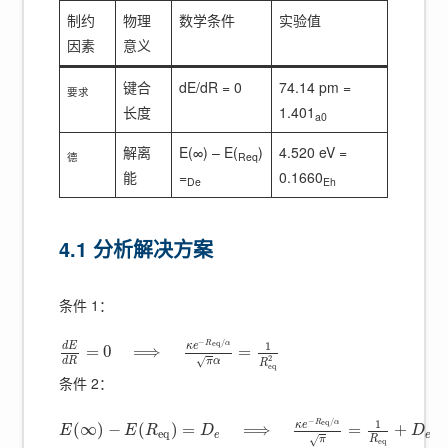
制约
物理
数学条件
实验值
因素
意义
键合
dE/dR = 0
74.14 pm =
要求
长度
1.401
a0
解离
E(∞) – E(
)
4.520 eV =
德
Req
能
=
0.1660
De
Eh
4.1 分析解决方案
条件 1：
−
/
e
q
1
R
α
κ
e
d
E
=
0
⟹
=
2
√
d
R
π
α
R
e
q
条件 2：
−
/
e
q
1
R
α
κ
e
(
∞
)
−
(
)
=
⟹
=
+
E
E
R
D
D
e
q
e
e
√
R
π
e
q