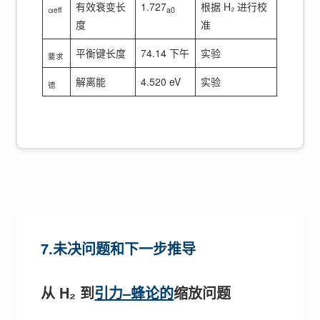
有效衰变长
1.727
根据 H₂ 进行校
αeff
a0
度
准
平衡键长度
74.14 下午
实验
要求
解离能
4.520 eV
实验
德
7.未决问题和下一步推导
从 H₂ 到
引力–蜂论的
缩放问题