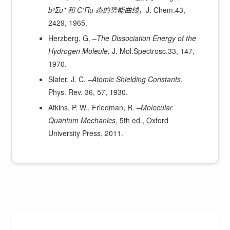
b³Σu⁺ 和 C¹Πu 态的势能曲线
，J. Chem.43,
2429, 1965.
Herzberg, G. –
The Dissociation Energy of the
Hydrogen Moleule
, J. Mol.Spectrosc.33, 147,
1970.
Slater, J. C. –
Atomic Shielding Constants
,
Phys. Rev. 36, 57, 1930.
Atkins, P. W., Friedman, R. –
Molecular
Quantum Mechanics
, 5th ed., Oxford
University Press, 2011.