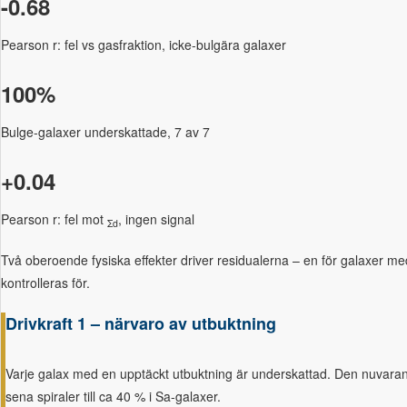
-0.68
Pearson r: fel vs gasfraktion, icke-bulgära galaxer
100%
Bulge-galaxer underskattade, 7 av 7
+0.04
Pearson r: fel mot
, ingen signal
Σd
Två oberoende fysiska effekter driver residualerna – en för galaxer me
kontrolleras för.
Drivkraft 1 – närvaro av utbuktning
Varje galax med en upptäckt utbuktning är underskattad. Den nuvarand
sena spiraler till ca 40 % i Sa-galaxer.