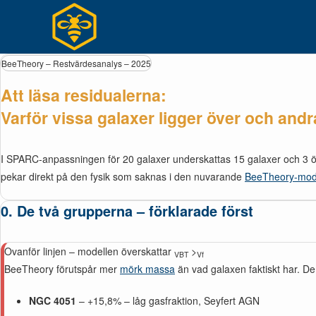
Hoppa
till
innehållet
BeeTheory – Restvärdesanalys – 2025
Att läsa residualerna:
Varför vissa galaxer ligger över och and
I SPARC-anpassningen för 20 galaxer underskattas 15 galaxer och 3 öv
pekar direkt på den fysik som saknas i den nuvarande
BeeTheory-mod
0. De två grupperna – förklarade först
Ovanför linjen – modellen överskattar
>
VBT
Vf
BeeTheory förutspår mer
mörk massa
än vad galaxen faktiskt har. De
NGC 4051
– +15,8% – låg gasfraktion, Seyfert AGN