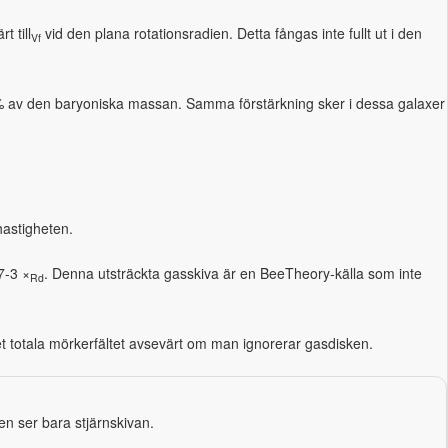
t till
vid den plana rotationsradien. Detta fångas inte fullt ut i den
Vf
8% av den baryoniska massan. Samma förstärkning sker i dessa galaxer
hastigheten.
7-3 ×
. Denna utsträckta gasskiva är en BeeTheory-källa som inte
Rd
 totala mörkerfältet avsevärt om man ignorerar gasdisken.
n ser bara stjärnskivan.