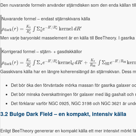
Den nuvarande formeln använder stjärndisken som den enda källan till
Nuvarande formel – endast stjärnskivans källa
′
⋆
K
−
/
′
⋆
0
R
R
(
)
=
Σ
k
e
r
n
e
l
∫
ρ
r
e
d
R
d
d
a
r
k
0
⋆
R
d
Men varje baryoniskt masselement är en källa till BeeTheory. I gasrika 
Korrigerad formel – stjärn- + gasdiskkällor
′
⋆
′
K
K
−
/
′
−
/
0
0
R
R
R
R
(
)
=
Σ
k
e
r
n
e
l
+
Σ
k
e
r
∫
∫
H
I
ρ
r
e
d
R
e
d
d
a
r
k
⋆
H
I
d
⋆
R
R
H
I
d
Gasskivans källa har en längre koherenslängd än stjärnskivan. Dess mörk
Det bör öka den förväntade mörka massan för gasrika galaxer o
Det bör minska överskattningen för galaxer med låg gashalt och r
Det förklarar varför NGC 0925, NGC 3198 och NGC 3621 är unde
3.2 Bulge Dark Field – en kompakt, intensiv källa
Enligt BeeTheory genererar en kompakt källa ett mer intensivt mörkt f