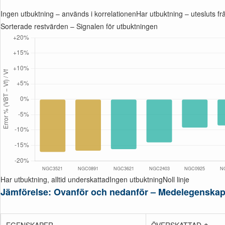
Ingen utbuktning – används i korrelationen
Har utbuktning – utesluts fr
Sorterade restvärden – Signalen för utbuktningen
Har utbuktning, alltid underskattad
Ingen utbuktning
Noll linje
Jämförelse: Ovanför och nedanför – Medelegenskap