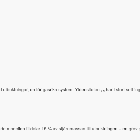
d utbuktningar, en för gasrika system. Ytdensiteten
har i stort sett i
Σd
e modellen tilldelar 15 % av stjärnmassan till utbuktningen – en grov 