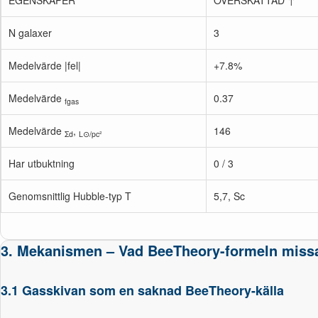
EGENSKAPER
ÖVERSKATTAD ↑
N galaxer
3
Medelvärde |fel|
+7.8%
Medelvärde
0.37
fgas
Medelvärde
,
146
Σd
L⊙/pc²
Har utbuktning
0 / 3
Genomsnittlig Hubble-typ T
5,7, Sc
3. Mekanismen – Vad BeeTheory-formeln miss
3.1 Gasskivan som en saknad BeeTheory-källa