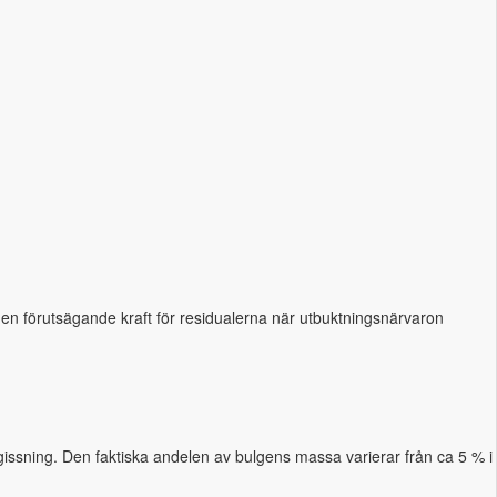
ngen förutsägande kraft för residualerna när utbuktningsnärvaron
gissning. Den faktiska andelen av bulgens massa varierar från ca 5 % i