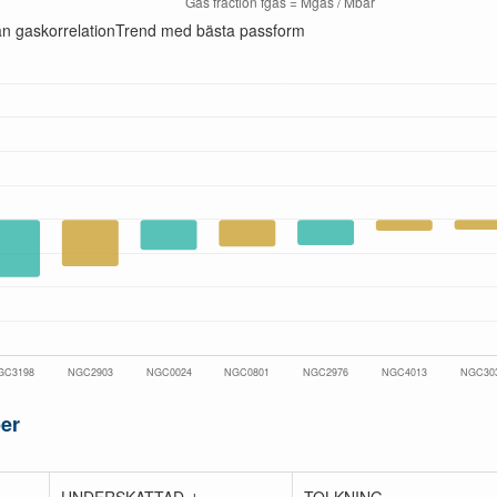
ån gaskorrelation
Trend med bästa passform
er