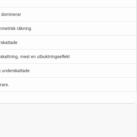
g dominerar
metrisk räkning
rskattade
skattning, mest en utbuktningseffekt
g underskattade
rare.