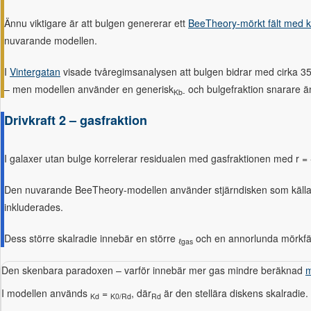
Ännu viktigare är att bulgen genererar ett
BeeTheory-mörkt fält med k
nuvarande modellen.
I
Vintergatan
visade tvåregimsanalysen att bulgen bidrar med cirka 3
– men modellen använder en generisk
och bulgefraktion snarare ä
Kb-
Drivkraft 2 – gasfraktion
I galaxer utan bulge korrelerar residualen med gasfraktionen med r = 
Den nuvarande BeeTheory-modellen använder stjärndisken som källa
inkluderades.
Dess större skalradie innebär en större
och en annorlunda mörkfäl
ℓgas
Den skenbara paradoxen – varför innebär mer gas mindre beräknad
m
I modellen används
=
, där
är den stellära diskens skalradie
Kd
K0/Rd
Rd