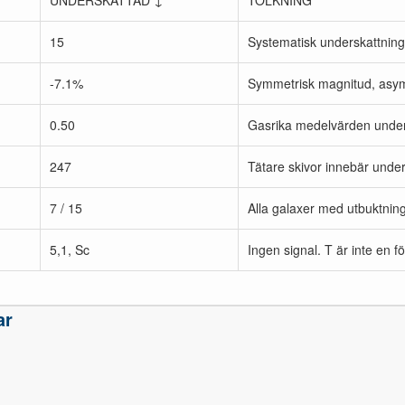
UNDERSKATTAD ↓
TOLKNING
15
Systematisk underskattnin
-7.1%
Symmetrisk magnitud, asym
0.50
Gasrika medelvärden unde
247
Tätare skivor innebär under
7 / 15
Alla galaxer med utbuktnin
5,1, Sc
Ingen signal. T är inte en fö
ar