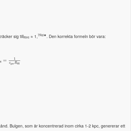
7Rd★
cker sig till
≈ 1,
. Den korrekta formeln bör vara:
RHI
1
=
s
c
R
g
a
s
H
I
tånd. Bulgen, som är koncentrerad inom cirka 1-2 kpc, genererar ett