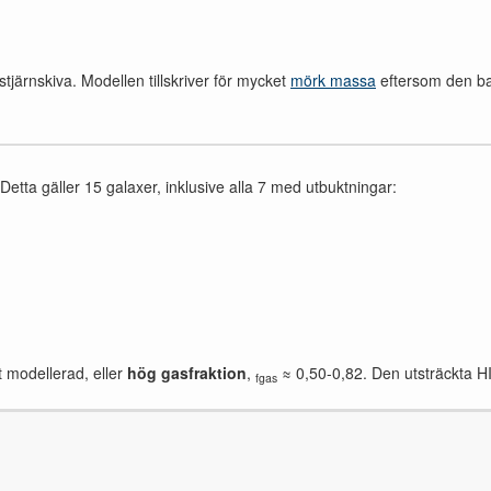
tjärnskiva. Modellen tillskriver för mycket
mörk massa
eftersom den bar
Detta gäller 15 galaxer, inklusive alla 7 med utbuktningar:
t modellerad, eller
hög gasfraktion
,
≈ 0,50-0,82. Den utsträckta HI
fgas