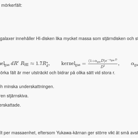
 mörkerfält:
galaxer innehåller HI-disken lika mycket massa som stjärndisken och strä
−
g
a
s
(
1
+
)
α
D
α
D
e
′
g
a
s
⋆
n
e
l
≈
1.7
,
k
e
r
n
e
l
=
,
d
R
R
R
α
g
a
s
H
I
g
a
s
g
a
2
d
D
a fält är mer utsträckt och bidrar på olika sätt vid stora r.
ch minska underskattningen.
en stjärnskiva.
rskattade.
ält per massaenhet, eftersom Yukawa-kärnan ger större vikt åt små avs