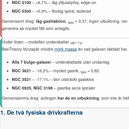
NGC 0100
– +6,7% – låg ytljusstyrka, edge-on
NGC 0300
– +0,9% – flockig spiral, isolerad
Gemensamt drag:
låg gasfraktion
,
≈ 0,37, ingen utbuktning, ren s
fgas
generera så mycket fält som antagits.
Under linjen – modellen underskattar
<
VBT
Vf
BeeTheory förutspår mindre
mörk massa
än vad galaxen faktiskt har. 
Alla 7 bulge-galaxer
– underskattade utan undantag
NGC 3621
– -16,2% – mycket gasrik,
= 0,82
fgas
NGC 3521
– -17,1% – stor utsträckt gasskiva
NGC 0925, NGC 3198
– gasrika sena spiraler
Gemensamma drag: antingen
har de en utbuktning
, som inte är hel
1. De två fysiska drivkrafterna