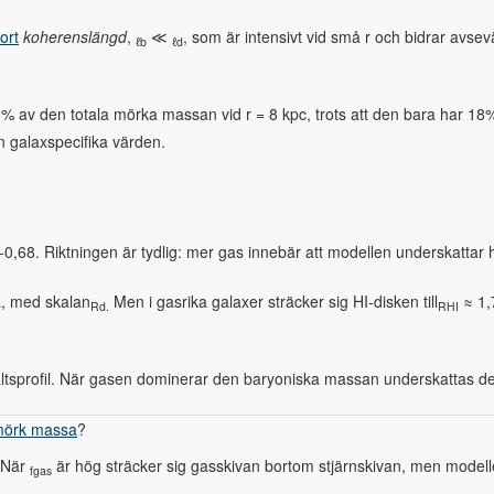
ort
koherenslängd
,
≪
, som är intensivt vid små r och bidrar avsevär
ℓb
ℓd
5% av den totala mörka massan vid r = 8 kpc, trots att den bara har 1
n galaxspecifika värden.
-0,68. Riktningen är tydlig: mer gas innebär att modellen underskattar 
, med skalan
Men i gasrika galaxer sträcker sig HI-disken till
≈ 1,
Rd.
RHI
tsprofil. När gasen dominerar den baryoniska massan underskattas det
örk massa
?
. När
är hög sträcker sig gasskivan bortom stjärnskivan, men modelle
fgas