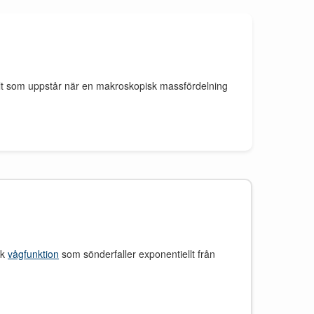
a fält som uppstår när en makroskopisk massfördelning
sk
vågfunktion
som sönderfaller exponentiellt från