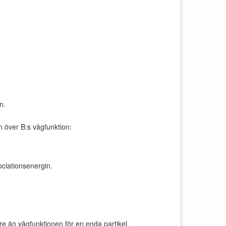
n.
on över B:s vågfunktion:
ciationsenergin.
gre än vågfunktionen för en enda partikel.