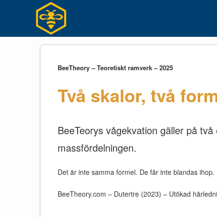
Hoppa
till
innehållet
BeeTheory – Teoretiskt ramverk – 2025
Två skalor, två form
BeeTeorys vågekvation gäller på två 
massfördelningen.
Det är inte samma formel. De får inte blandas ihop.
BeeTheory.com – Dutertre (2023) – Utökad härledn