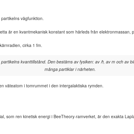
 partikelns vågfunktion.
Detta är en kvantmekanisk konstant som härleds från elektronmassan,
kärnradien, cirka 1 fm.
artikelns kvanttillstånd. Den bestäms av fysiken: av ℏ, av m och av bin
många partiklar i närheten.
 väteatom i tomrummet i den intergalaktiska rymden.
l, som ren kinetisk energi i BeeTheory-ramverket, är den exakta Laplac