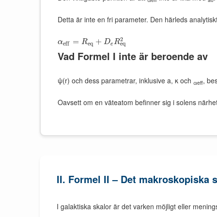
Detta är inte en fri parameter. Den härleds analytiskt
2
=
+
α
R
D
R
e
q
e
q
e
f
f
e
Vad Formel I inte är beroende av
ψ(r) och dess parametrar, inklusive a, κ och
, be
αeff
Oavsett om en väteatom befinner sig i solens närhet e
II. Formel II – Det makroskopiska 
I galaktiska skalor är det varken möjligt eller mening