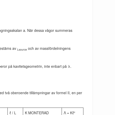
lingningsskalan a. När dessa vågor summeras
 bestäms av
och av massfördelningens
Lsource
ror på kavitetsgeometrin, inte enbart på λ.
d två oberoende tillämpningar av formel II, en per
ℓ / L
K MONTERAD
Λ = Kℓ²