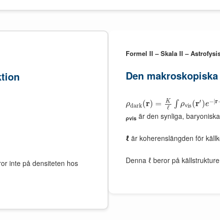
Formel II – Skala II – Astrofysi
Den makroskopiska
ktion
′
−
|
r
K
r
r
(
)
=
(
)
∫
ρ
ρ
e
d
a
r
k
v
i
s
ℓ
är den synliga, baryonisk
ρvis
ℓ
är koherenslängden för käl
Denna ℓ beror på källstrukturen
eror inte på densiteten hos