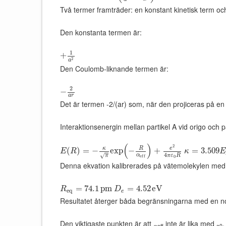
Två termer framträder: en konstant kinetisk term o
Den konstanta termen är:
1
+
2
a
Den Coulomb-liknande termen är:
2
−
a
r
Det är termen -2/(ar) som, när den projiceras på en 
Interaktionsenergin mellan partikel A vid origo och p
(
)
2
R
κ
e
(
)
=
−
exp
−
+
=
3.509
E
R
κ
E
4
α
√
π
ε
R
π
e
f
f
0
Denna ekvation kalibrerades på vätemolekylen med h
=
74.1
p
m
=
4.52
e
V
R
D
e
q
e
Resultatet återger båda begränsningarna med en n
Den viktigaste punkten är att
inte är lika med
.
αeff
a0