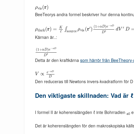
r
(
)
ρ
v
i
s
BeeTeorys andra formel beskriver hur denna kontinu
−
(
1
+
)
α
D
α
D
e
′
′
K
r
r
(
)
=
(
)
∫
ρ
ρ
d
V
D
d
a
r
k
v
i
s
s
o
u
r
c
e
ℓ
2
D
Kärnan är..:
−
(
1
+
)
α
D
α
D
e
2
D
Detta är den kraftkärna
som härrör från BeeTheory-
−
α
D
e
∝
V
D
Den reduceras till Newtons invers-kvadratform för D
Den viktigaste skillnaden: Vad är ℓ
I formel II är koherenslängden ℓ inte Bohrradien
el
a0
Det är koherenslängden för den makroskopiska källstr