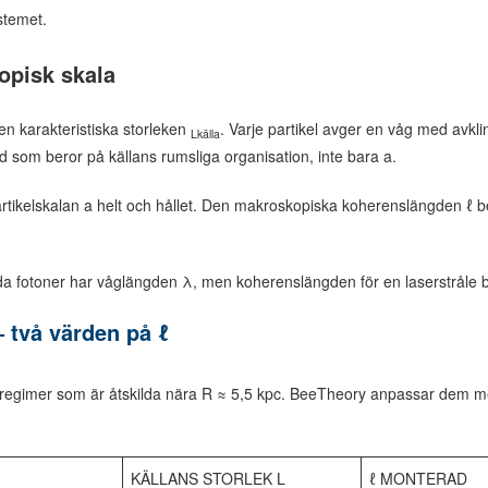
stemet.
opisk skala
den karakteristiska storleken
. Varje partikel avger en våg med avk
Lkälla
d som beror på källans rumsliga organisation, inte bara a.
rtikelskalan a helt och hållet. Den makroskopiska koherenslängden ℓ
a fotoner har våglängden λ, men koherenslängden för en laserstråle be
 två värden på ℓ
a regimer som är åtskilda nära R ≈ 5,5 kpc. BeeTheory anpassar dem me
KÄLLANS STORLEK L
ℓ MONTERAD