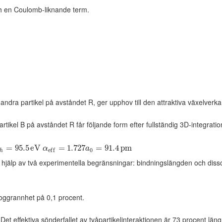
ch en Coulomb-liknande term.
andra partikel på avståndet R, ger upphov till den attraktiva växelverka
artikel B på avståndet R får följande form efter fullständig 3D-integrati
=
95.5
e
V
=
1.727
=
91.4
p
m
α
a
0
e
f
f
h
jälp av två experimentella begränsningar: bindningslängden och disso
oggrannhet på 0,1 procent.
 Det effektiva sönderfallet av tvåpartikelinteraktionen är 73 procent län