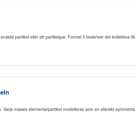
skild partikel eller ett partikelpar. Formel II beskriver det kollektiv
keln
 Varje massiv elementarpartikel modelleras som en sfäriskt symmetri