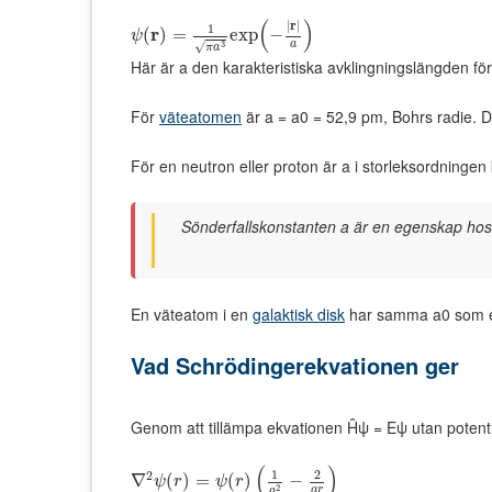
(
)
|
r
|
1
r
(
)
=
exp
−
ψ
a
√
3
π
a
Här är a den karakteristiska avklingningslängden för
För
väteatomen
är a = a0 = 52,9 pm, Bohrs radie. 
För en neutron eller proton är a i storleksordningen 
Sönderfallskonstanten a är en egenskap hos p
En väteatom i en
galaktisk disk
har samma a0 som en
Vad Schrödingerekvationen ger
Genom att tillämpa ekvationen Ĥψ = Eψ utan potentia
(
)
1
2
2
∇
(
)
=
(
)
−
ψ
r
ψ
r
2
a
r
a