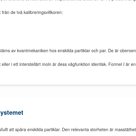
 från de två kalibreringsvillkoren:
stäms av kvantmekaniken hos enskilda partiklar och par. De är oberoen
ller i ett interstellärt moln är dess vågfunktion identisk. Formel I är e
systemet
sfullt att spåra enskilda partiklar. Den relevanta storheten är masstäthets