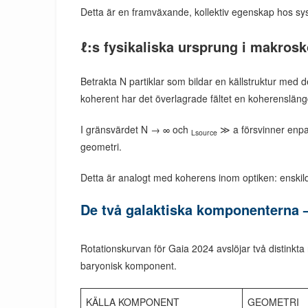
Detta är en framväxande, kollektiv egenskap hos sy
ℓ:s fysikaliska ursprung i makrosk
Betrakta N partiklar som bildar en källstruktur med 
koherent har det överlagrade fältet en koherensläng
I gränsvärdet N → ∞ och
≫ a försvinner enpa
Lsource
geometri.
Detta är analogt med koherens inom optiken: enskild
De två galaktiska komponenterna –
Rotationskurvan för Gaia 2024 avslöjar två distinkt
baryonisk komponent.
KÄLLA KOMPONENT
GEOMETRI