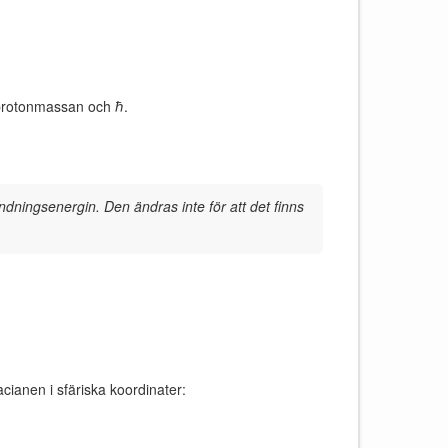
 protonmassan och ℏ.
dningsenergin. Den ändras inte för att det finns
ianen i sfäriska koordinater: