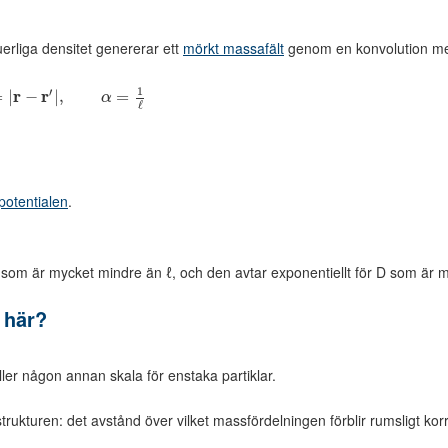
erliga densitet genererar ett
mörkt massafält
genom en konvolution med
1
′
r
r
=
|
−
|
,
=
α
ℓ
potentialen
.
 som är mycket mindre än ℓ, och den avtar exponentiellt för D som är m
 här?
ler någon annan skala för enstaka partiklar.
ukturen: det avstånd över vilket massfördelningen förblir rumsligt kor