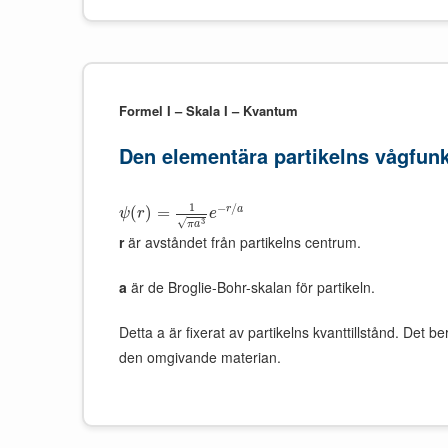
Formel I – Skala I – Kvantum
Den elementära partikelns vågfun
1
−
/
r
a
(
)
=
ψ
r
e
√
3
π
a
r
är avståndet från partikelns centrum.
a
är de Broglie-Bohr-skalan för partikeln.
Detta a är fixerat av partikelns kvanttillstånd. Det b
den omgivande materian.