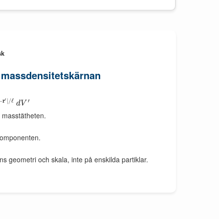
sk
 massdensitetskärnan
′
−
r
|
/
ℓ
′
d
V
a masstätheten.
lkomponenten.
s geometri och skala, inte på enskilda partiklar.