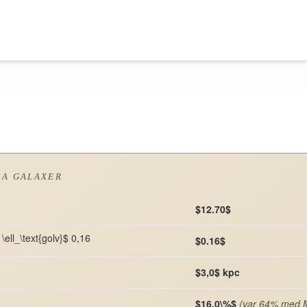
SA GALAXER
$12.70$
\ell_\text{golv}$ 0,16
$0.16$
$3,0$ kpc
$16,0\%$
(var 64% med 