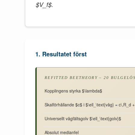
$V_f$.
1. Resultatet först
REFITTED BEETHEORY – 20 BULGELÖ
Kopplingens styrka $\lambda$
Skalförhållande $c$ i $\ell_\text{våg} = c\,R_d + 
Universellt vågfältsgolv $\ell_\text{golv}$
Absolut medianfel