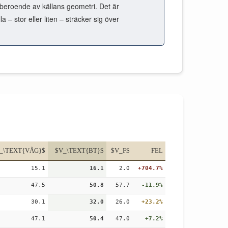
oberoende av källans geometri. Det är
– stor eller liten – sträcker sig över
_\TEXT{VÅG}$
$V_\TEXT{BT}$
$V_F$
FEL
15.1
16.1
2.0
+704.7%
47.5
50.8
57.7
-11.9%
30.1
32.0
26.0
+23.2%
47.1
50.4
47.0
+7.2%