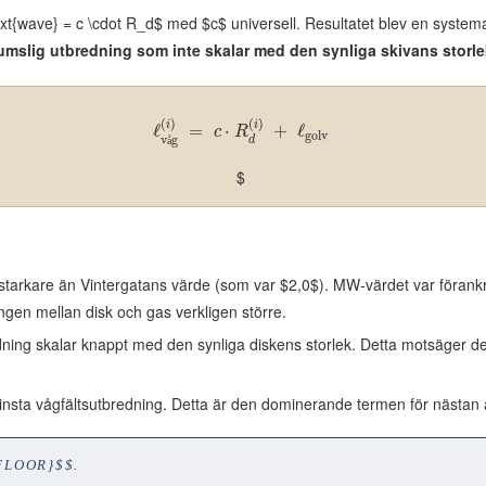
xt{wave} = c \cdot R_d$ med $c$ universell. Resultatet blev en systema
umslig utbredning som inte skalar med den synliga skivans storle
(
)
(
)
i
i
ℓ
=
⋅
+
ℓ
c
R
golv
v
g
d
å
$
tarkare än Vintergatans värde (som var $2,0$). MW-värdet var förankr
ngen mellan disk och gas verkligen större.
ing skalar knappt med den synliga diskens storlek. Detta motsäger det
insta vågfältsutbredning. Detta är den dominerande termen för nästan al
FLOOR}$$.