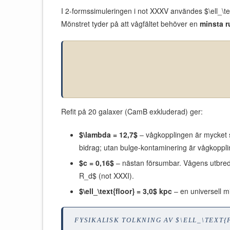
I 2-formssimuleringen i not XXXV användes $\ell_\te
Mönstret tyder på att vågfältet behöver en
minsta r
Refit på 20 galaxer (CamB exkluderad) ger:
$\lambda = 12,7$
– vågkopplingen är mycket s
bidrag; utan bulge-kontaminering är vågkoppli
$c = 0,16$
– nästan försumbar. Vågens utbredn
R_d$ (not XXXI).
$\ell_\text{floor} = 3,0$ kpc
– en universell m
FYSIKALISK TOLKNING AV $\ELL_\TEXT{