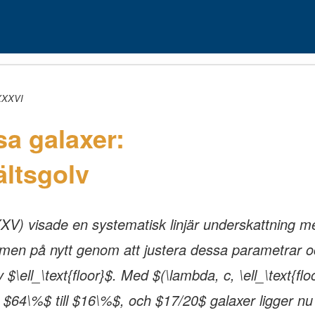
 XXXVI
sa galaxer:
ältsgolv
XV) visade en systematisk linjär underskattning m
ormen på nytt genom att justera dessa parametrar oc
v $\ell_\text{floor}$. Med $(\lambda, c, \ell_\text{flo
ån $64\%$ till $16\%$, och $17/20$ galaxer ligger