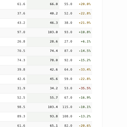
61.6
66.0
55.0
+20.0%
37.6
40.2
52.0
-22.8%
43.2
46.3
38.0
+21.9%
97.0
103.0
93.0
+10.8%
26.8
28.6
27.0
+6.1%
70.5
74.4
87.0
-14.5%
74.3
78.0
92.0
-15.2%
39.8
42.6
64.0
-33.4%
42.6
45.6
59.0
-22.8%
31.9
34.2
53.0
-35.5%
52.5
55.7
67.0
-16.9%
98.5
103.4
115.0
-10.1%
89.3
93.8
108.0
-13.2%
61.6
65.1
82.0
-20.6%