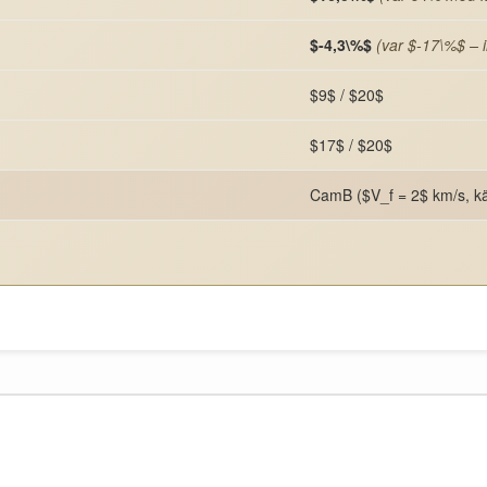
$-4,3\%$
(var $-17\%$ – 
$9$ / $20$
$17$ / $20$
CamB ($V_f = 2$ km/s, k