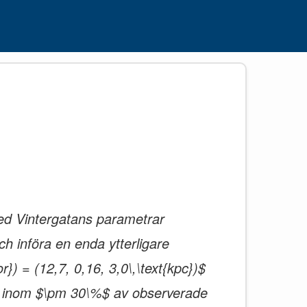
ed Vintergatans parametrar
h införa en enda ytterligare
or}) = (12,7, 0,16, 3,0\,\text{kpc})$
 nu inom $\pm 30\%$ av observerade