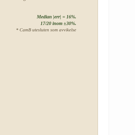
Median |err| = 16%.
17/20 inom ±30%.
* CamB utesluten som avvikelse