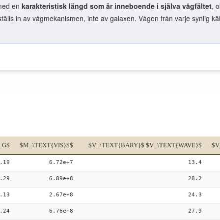
t med en
karakteristisk längd som är inneboende i själva vågfältet
, 
lls in av vågmekanismen, inte av galaxen. Vågen från varje synlig källa 
_G$
$M_\TEXT{VIS}$$
$V_\TEXT{BARY}$ $V_\TEXT{WAVE}$
$V
.19
6.72e+7
13.4
.29
6.89e+8
28.2
.13
2.67e+8
24.3
.24
6.76e+8
27.9