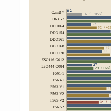
2
CamB *
16 (+705%)
D631-7
26
DDO064
32 (+2
DDO154
DDO161
DDO168
40
38
DDO170
ESO116-G012
27
ESO444-G084
29 (+6%)
F561-1
F563-1
F563-V1
4
F563-V2
F565-V2
34 (-
F567-2