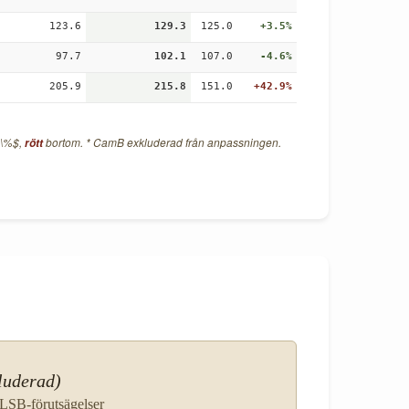
123.6
129.3
125.0
+3.5%
97.7
102.1
107.0
-4.6%
205.9
215.8
151.0
+42.9%
5\%$,
bortom. * CamB exkluderad från anpassningen.
rött
luderad)
r LSB-förutsägelser