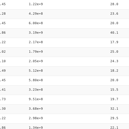
.45
1.22e+9
28.0
.28
4.29e+8
23.6
.45
6.00e+8
20.0
.86
3.19e+9
40.1
.22
2.17e+8
17.9
.02
1.79e+9
25.0
.10
2.05e+9
24.3
.49
5.12e+8
18.2
.45
5.80e+8
20.0
.41
3.23e+8
15.5
.73
9.51e+8
19.7
.30
3.68e+9
32.1
.22
2.98e+9
29.5
.86
1.34e+9
22.1