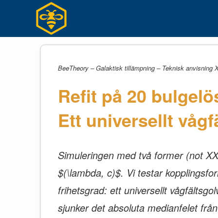
Hoppa
till
innehållet
BeeTheory – Galaktisk tillämpning – Teknisk anvisning
Refit på 20 bulgelö
Ett universellt vågf
Simuleringen med två former (not XX
$(\lambda, c)$. Vi testar kopplingsf
frihetsgrad: ett universellt vågfältsgol
sjunker det absoluta medianfelet fr