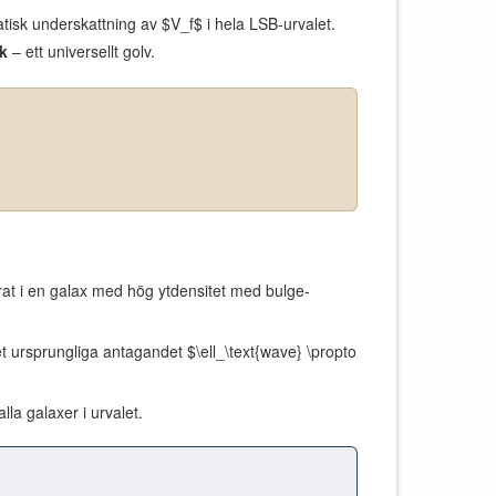
tisk underskattning av $V_f$ i hela LSB-urvalet.
k
– ett universellt golv.
at i en galax med hög ytdensitet med bulge-
 ursprungliga antagandet $\ell_\text{wave} \propto
la galaxer i urvalet.