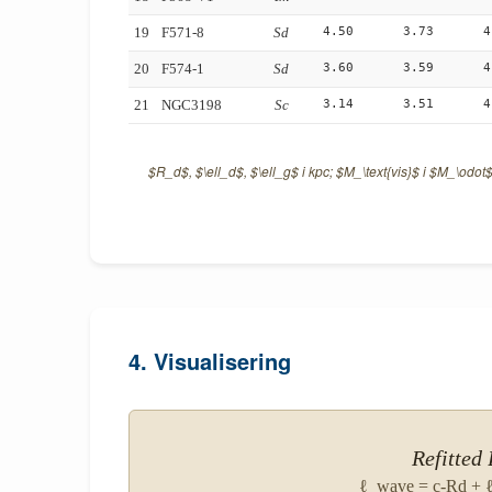
4.50
3.73
4
19
F571-8
Sd
3.60
3.59
4
20
F574-1
Sd
3.14
3.51
4
21
NGC3198
Sc
$R_d$, $\ell_d$, $\ell_g$ i kpc; $M_\text{vis}$ i $M_\odot$
4. Visualisering
Refitted
ℓ_wave = c-Rd + ℓ_