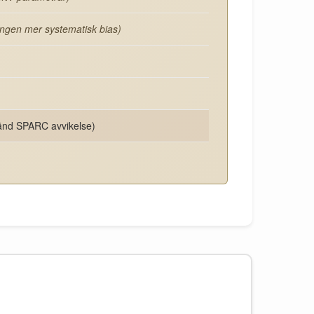
ingen mer systematisk bias)
änd SPARC avvikelse)