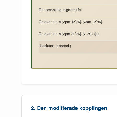
Genomsnittligt signerat fel
Galaxer inom $\pm 15\%$ $\pm 15\%$
Galaxer inom $\pm 30\%$ $17$ / $20
Uteslutna (anomali)
2. Den modifierade kopplingen