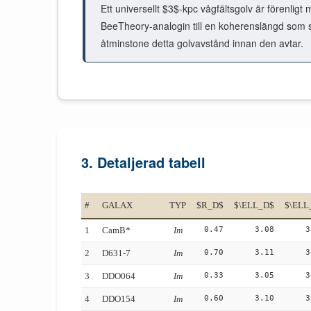
Ett universellt $3$-kpc vågfältsgolv är förenlig
BeeTheory-analogin till en koherenslängd som stä
åtminstone detta golvavstånd innan den avtar.
3. Detaljerad tabell
#
GALAX
TYP
$R_D$
$\ELL_D$
$\ELL
0.47
3.08
3
1
CamB*
Im
0.70
3.11
3
2
D631-7
Im
0.33
3.05
3
3
DDO064
Im
0.60
3.10
3
4
DDO154
Im