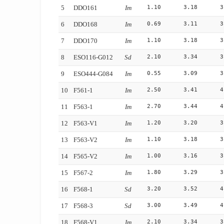
1.10
3.18
3
5
DDO161
Im
0.69
3.11
3
6
DDO168
Im
1.10
3.18
3
7
DDO170
Im
2.10
3.34
3
8
ESO116-G012
Sd
0.55
3.09
3
9
ESO444-G084
Im
2.50
3.41
4
10
F561-1
Im
2.70
3.44
4
11
F563-1
Im
1.20
3.20
3
12
F563-V1
Im
1.10
3.18
3
13
F563-V2
Im
1.00
3.16
3
14
F565-V2
Im
1.80
3.29
3
15
F567-2
Im
3.20
3.52
4
16
F568-1
Sd
3.00
3.49
4
17
F568-3
Sd
2.10
3.34
3
18
F568-V1
Im