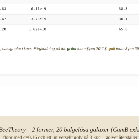
.83
6.11e+9
38.3
.47
3.75e+9
30.1
.28
1.62e+10
65.8
; hastigheter i km/s. Färgkodning på fel:
inom $\pm 20\%$,
inom $\pm 3
grönt
gult
 BeeTheory – 2 former, 20 bulgelösa galaxer (CamB exk
floor med c=0,16 och ett universellt golv på 3 kpc – golvet återställe