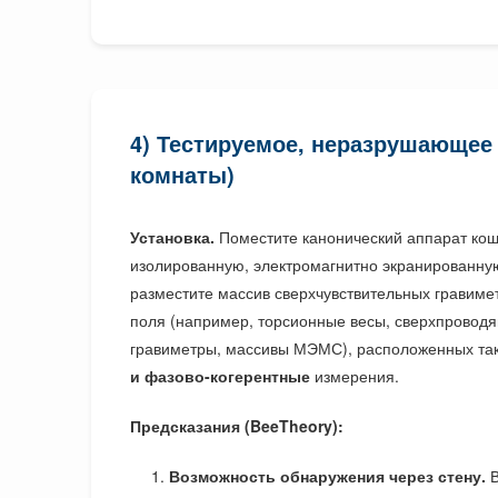
4) Тестируемое, неразрушающее
комнаты)
Установка.
Поместите канонический аппарат кош
изолированную, электромагнитно экранированную
разместите массив сверхчувствительных гравиме
поля (например, торсионные весы, сверхпровод
гравиметры, массивы МЭМС), расположенных так
и фазово-когерентные
измерения.
Предсказания (BeeTheory):
Возможность обнаружения через стену.
В