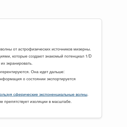
олны от астрофизических источников мизерны.
иями, которые создают знакомый потенциал 1/D
 их экранировать.
огерентируются. Она идет дальше:
информация о состоянии экспортируется
ользуя сферические экспоненциальные волны
.
е препятствует изоляции в масштабе.