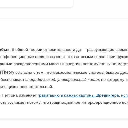
абы».
В общей теории относительности да — разрушающие время в
терференционные поля, связанные с квантовыми волновыми функц
ычными распределениями массы и энергии, поэтому стены не могут
Theory согласна с тем, что макроскопические системы быстро дек
обеспечивает
специфический, универсальный канал
, по которому 
ом ящике» несостоятельной.
»
Нет; она изменяет
гравитацию
в рамках
картины Шредингера, исп
сть возникает потому, что гравитационное интерференционное пол