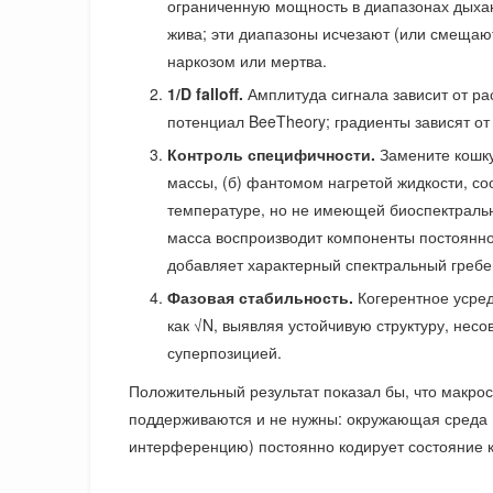
ограниченную мощность в диапазонах дыхан
жива; эти диапазоны исчезают (или смещают
наркозом или мертва.
1/D falloff.
Амплитуда сигнала зависит от ра
потенциал BeeTheory; градиенты зависят от 
Контроль специфичности.
Замените кошку
массы, (б) фантомом нагретой жидкости, с
температуре, но не имеющей биоспектрально
масса воспроизводит компоненты постоянног
добавляет характерный спектральный гребе
Фазовая стабильность.
Когерентное усре
как √N, выявляя устойчивую структуру, нес
суперпозицией.
Положительный результат показал бы, что макро
поддерживаются и не нужны: окружающая среда 
интерференцию) постоянно кодирует состояние к