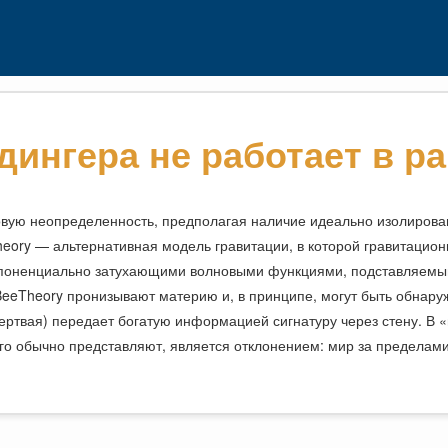
ингера не работает в р
овую неопределенность, предполагая наличие идеально изолирова
heory — альтернативная модель гравитации, в которой гравитацио
поненциально затухающими волновыми функциями, подставляемым
BeeTheory пронизывают материю и, в принципе, могут быть обнар
ертвая) передает богатую информацией сигнатуру через стену. В 
его обычно представляют, является отклонением: мир за пределами