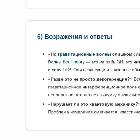
5) Возражения и ответы
«Но
гравитационные волны
слишком сл
Волны BeeTheory
— это
не
рябь GR; это ин
и силу 1/D². Они вездесущи и связаны с об
«Разве это не просто декогеренция?»
Bee
гравитационное интерференционное поле 
непрерывно, что делает выдумку о «закрыт
«Нарушает ли это квантовую механику?
Проблема измерения смягчается: классично