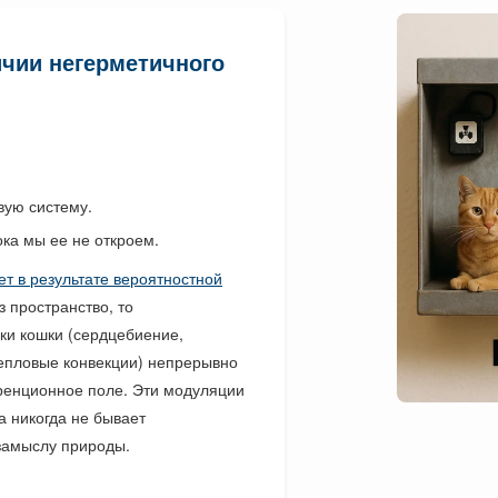
ичии негерметичного
:
вую систему.
ка мы ее не откроем.
ет в результате вероятностной
 пространство, то
ки кошки (сердцебиение,
тепловые конвекции) непрерывно
ренционное поле. Эти модуляции
а никогда не бывает
замыслу природы.