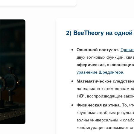
2) BeeTheory на одной
Основной постулат.
Гравит
двух волновых функций, свя
сферические, экспоненци
уравнение Шредингера
.
Математическое следствие
лапласиана к этим волнам 
1/D²
, воспроизводящие зак
Физическая картина.
То, чт
крупномасштабным результа
волны универсальны и слаб
конфигурация записывает с