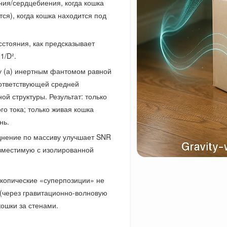
ия/сердцебиения, когда кошка
ся), когда кошка находится под
сстояния, как предсказывает
1/D².
 (а) инертным фантомом равной
оответствующей средней
й структуры. Результат: только
о тока; только живая кошка
нь.
днение по массиву улучшает SNR
овместимую с изолированной
скопические «суперпозиции» не
(через гравитационно-волновую
ошки за стенами.