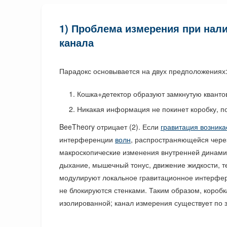
1) Проблема измерения при нал
канала
Парадокс основывается на двух предположениях
Кошка+детектор образуют замкнутую кванто
Никакая информация не покинет коробку, по
BeeTheory отрицает (2). Если
гравитация возника
интерференции
волн
, распространяющейся через
макроскопические изменения внутренней динами
дыхание, мышечный тонус, движение жидкости, 
модулируют локальное гравитационное интерфе
не блокируются стенками. Таким образом, коробк
изолированной; канал измерения существует по 