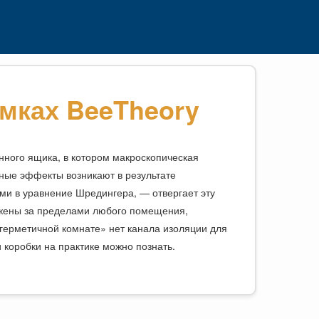
амках BeeTheory
нного ящика, в котором макроскопическая
нные эффекты возникают в результате
и в уравнение Шредингера, — отвергает эту
ужены за пределами любого помещения,
«герметичной комнате» нет канала изоляции для
 коробки на практике можно познать.