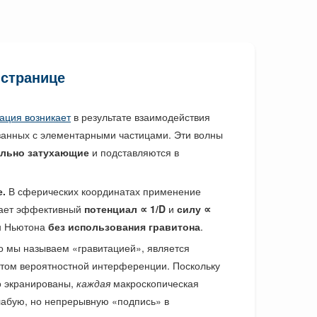
 странице
ация возникает
в результате взаимодействия
занных с элементарными частицами. Эти волны
ально затухающие
и подставляются в
.
В сферических координатах применение
дает эффективный
потенциал ∝ 1/D
и
силу ∝
он Ньютона
без использования гравитона
.
о мы называем «гравитацией», является
том вероятностной интерференции. Поскольку
о экранированы,
каждая
макроскопическая
лабую, но непрерывную «подпись» в