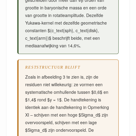
gescheiden door meer dan vijf orden van
grootte in baryonische massa en een orde
van grootte in rotatieamplitude. Dezelfde
Yukawa-kernel met dezelfde geometrische
constanten $(c_text{sph}, c_text{disk},
c_text{arm})$ beschrijft beide, met een
mediaanafwijking van 14,6%.
RESTSTRUCTUUR BLIJFT
Zoals in afbeelding 3 te zien is, zijn de
residuen niet willekeurig: ze vormen een
systematische omhullende tussen $0,6$ en
$1,4$ rond $y = 1$. De handtekening is
identiek aan de handtekening in Opmerking
XI – schijven met een hoge $Sigma_d$ zijn
overvoorspeld, schijven met een lage
$Sigma_d$ zijn ondervoorspeld. De