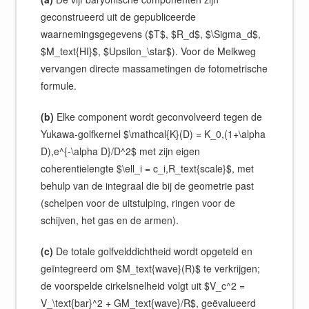
geconstrueerd uit de gepubliceerde
waarnemingsgegevens ($T$, $R_d$, $\Sigma_d$,
$M_text{HI}$, $Upsilon_\star$). Voor de Melkweg
vervangen directe massametingen de fotometrische
formule.
(b)
Elke component wordt geconvolveerd tegen de
Yukawa-golfkernel $\mathcal{K}(D) = K_0,(1+\alpha
D),e^{-\alpha D}/D^2$ met zijn eigen
coherentielengte $\ell_i = c_i,R_text{scale}$, met
behulp van de integraal die bij de geometrie past
(schelpen voor de uitstulping, ringen voor de
schijven, het gas en de armen).
(c)
De totale golfvelddichtheid wordt opgeteld en
geïntegreerd om $M_text{wave}(R)$ te verkrijgen;
de voorspelde cirkelsnelheid volgt uit $V_c^2 =
V_\text{bar}^2 + GM_text{wave}/R$, geëvalueerd