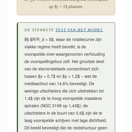
op $y = 1$ plaatsen.
DE STERKSTE
TEST VAN HET MODEL
Bij $R/R_d = 5$, waar de rotatiecurve zijn
vlakke regime heeft bereikt, is de
voorspelde-over-waargenomen verhouding
de voorspellingsfout zelf. Het grootste deel
van de sterrenstelsels concentreert zich
tussen $y = 0,7$ en $y = 1,2$ – wat de
mediaanfout van 14,6% bevestigt. De
weinige uitschieters die zich uitstrekken tot
1,4$ zijn de te hoog voorspelde massieve
spiralen (NGC 3198 op 1,43$); de
uitschieters in de buurt van 0,6$ zijn de te
laag voorspelde schijven met lage dichtheid.
Dit beeld bevestigt dat de reststructuur geen