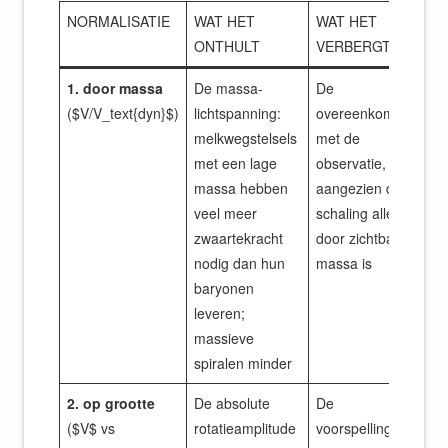
NORMALISATIE
WAT HET
WAT HET
ONTHULT
VERBERGT
1. door massa
De massa-
De
($V/V_text{dyn}$)
lichtspanning:
overeenkomst
melkwegstelsels
met de
met een lage
observatie,
massa hebben
aangezien de
veel meer
schaling alleen
zwaartekracht
door zichtbare
nodig dan hun
massa is
baryonen
leveren;
massieve
spiralen minder
2. op grootte
De absolute
De
($V$ vs
rotatieamplitude
voorspellingsfout