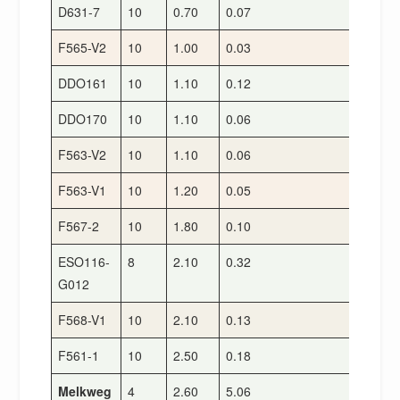
D631-7
10
0.70
0.07
5
F565-V2
10
1.00
0.03
5
DDO161
10
1.10
0.12
5
DDO170
10
1.10
0.06
3
F563-V2
10
1.10
0.06
5
F563-V1
10
1.20
0.05
6
F567-2
10
1.80
0.10
6
ESO116-
8
2.10
0.32
9
G012
F568-V1
10
2.10
0.13
8
F561-1
10
2.50
0.18
8
Melkweg
4
2.60
5.06
2