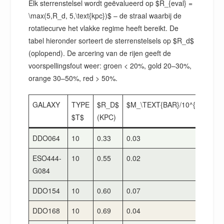
Elk sterrenstelsel wordt geëvalueerd op $R_{eval} =
\max(5,R_d, 5,\text{kpc})$ – de straal waarbij de
rotatiecurve het vlakke regime heeft bereikt. De
tabel hieronder sorteert de sterrenstelsels op $R_d$
(oplopend). De arcering van de rijen geeft de
voorspellingsfout weer: groen < 20%, gold 20–30%,
orange 30–50%, red > 50%.
GALAXY
TYPE
$R_D$
$M_\TEXT{BAR}/10^{10}$
$
$T$
(KPC)
O
DDO064
10
0.33
0.03
2
ESO444-
10
0.55
0.02
2
G084
DDO154
10
0.60
0.07
4
DDO168
10
0.69
0.04
5