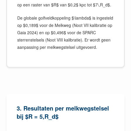
op een raster van $R$ van $0,2$ kpc tot $7\,R_d$.
De globale golfveldkoppeling $\lambda$ is ingesteld
op $0,189$ voor de Melkweg (Noot VII kalibratie op
Gaia 2024) en op $0,496$ voor de SPARC
sterrenstelsels (Noot VIII kalibratie). Er wordt geen
aanpassing per melkwegstelsel uitgevoerd.
3. Resultaten per melkwegstelsel
bij $R = 5,R_d$