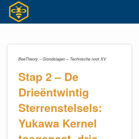
Ga
naar
inhoud
BeeTheory – Grondslagen – Technische noot XV
Stap 2 – De
Drieëntwintig
Sterrenstelsels:
Yukawa Kernel
toegepast, drie