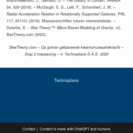
Bland-Hawthorn, J., Gerhard, O. –
The Galaxy in Context
, ARA&A
54, 529 (2016). – McGaugh, S. S., Lelli, F., Schombert, J. M. –
Radial Acceleration Relation in Rotationally Supported Galaxies
, PRL
117, 201101 (2016). Massaverschillen tussen sterrenstelsels. –
Dutertre, X. –
Bee Theory™: Wave-Based Modeling of Gravity
, v2,
BeeTheory.com (2023).
BeeTheory.com – Op golven gebaseerde kwantumzwaartekracht –
Stap 2 toepassing – © Technoplane S.A.S. 2026
Technoplane
Contact
Content is made with ChatGPT and humans