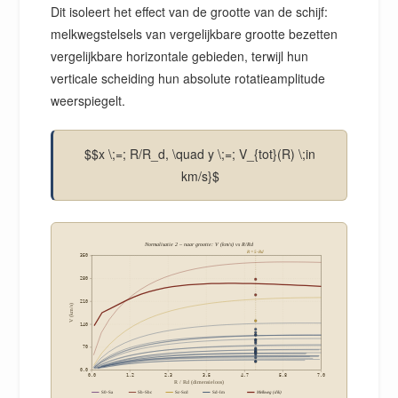
Dit isoleert het effect van de grootte van de schijf:
melkwegstelsels van vergelijkbare grootte bezetten
vergelijkbare horizontale gebieden, terwijl hun
verticale scheiding hun absolute rotatieamplitude
weerspiegelt.
$$x \;=; R/R_d, \quad y \;=; V_{tot}(R) \;in
km/s}$
Normalisatie 2 – naar grootte: V (km/s) vs R/Rd
R = 5-Rd
350
280
210
V (km/s)
140
70
0.0
0.0
1.2
2.3
3.5
4.7
5.8
7.0
R / Rd (dimensieloos)
S0-Sa
Sb-Sbc
Sc-Scd
Sd-Im
Melkweg (dik)