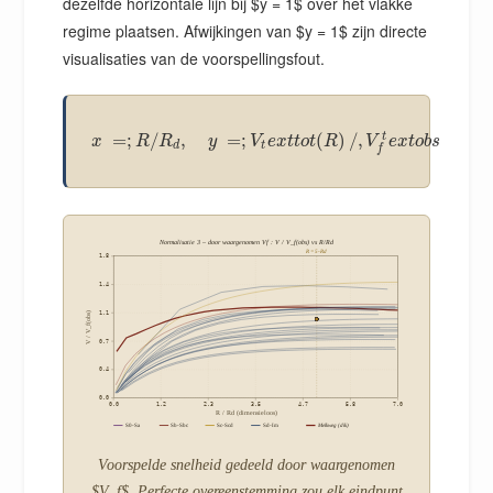
dezelfde horizontale lijn bij $y = 1$ over het vlakke
regime plaatsen. Afwijkingen van $y = 1$ zijn directe
visualisaties van de voorspellingsfout.
=
;
/
,
=
;
(
)
/
,
t
x
R
R
y
V
e
x
t
t
o
t
R
V
e
x
t
o
b
s
d
t
f
Normalisatie 3 – door waargenomen Vf : V / V_f(obs) vs R/Rd
R = 5-Rd
1.8
1.4
V / V_f(obs)
1.1
0.7
0.4
0.0
0.0
1.2
2.3
3.5
4.7
5.8
7.0
R / Rd (dimensieloos)
S0-Sa
Sb-Sbc
Sc-Scd
Sd-Im
Melkweg (dik)
Voorspelde snelheid gedeeld door waargenomen
$V_f$. Perfecte overeenstemming zou elk eindpunt