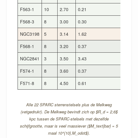
F563-1
10
2.70
0.21
9
F568-3
8
3.00
0.30
1
NGC3198
5
3.14
1.62
1
F568-1
8
3.20
0.37
1
NGC2841
3
3.50
3.43
2
F574-1
8
3.60
0.37
1
F571-8
8
4.50
0.61
1
Alle 22 SPARC sterrenstelsels plus de Melkweg
(vetgedrukt). De Melkweg bevindt zich op $R_d = 2,6$
kpc tussen de SPARC-stelsels met dezelfde
schijfgrootte, maar is veel massiever ($M_text{bar} = 5
maal 10^{10},M_odot$).