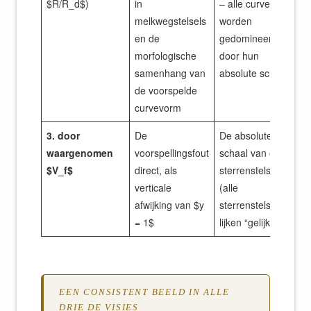
$R/R_d$)
in
– alle curven
melkwegstelsels
worden
en de
gedomineerd
morfologische
door hun
samenhang van
absolute schaal
de voorspelde
curvevorm
3. door
De
De absolute
waargenomen
voorspellingsfout
schaal van elk
$V_f$
direct, als
sterrenstelsel
verticale
(alle
afwijking van $y
sterrenstelsels
= 1$
lijken “gelijk”)
EEN CONSISTENT BEELD IN ALLE
DRIE DE VISIES