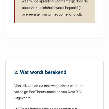
waarbij de spreiding voornamelijk door de
oppervlaktedichtheid wordt bepaald (in
overeenstemming met opmerking XI).
2. Wat wordt berekend
Voor elk van de 23 melkwegstelsels wordt de
volledige BeeTheory-machine van Nota XIV
uitgevoerd:
(a)
De vijf baryonische componenten zijn