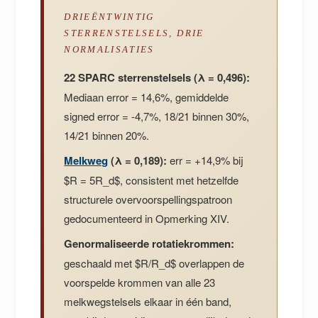
DRIEËNTWINTIG
STERRENSTELSELS, DRIE
NORMALISATIES
22 SPARC sterrenstelsels (λ = 0,496):
Mediaan error = 14,6%, gemiddelde
signed error = -4,7%, 18/21 binnen 30%,
14/21 binnen 20%.
Melkweg
(λ = 0,189):
err = +14,9% bij
$R = 5R_d$, consistent met hetzelfde
structurele overvoorspellingspatroon
gedocumenteerd in Opmerking XIV.
Genormaliseerde rotatiekrommen:
geschaald met $R/R_d$ overlappen de
voorspelde krommen van alle 23
melkwegstelsels elkaar in één band,