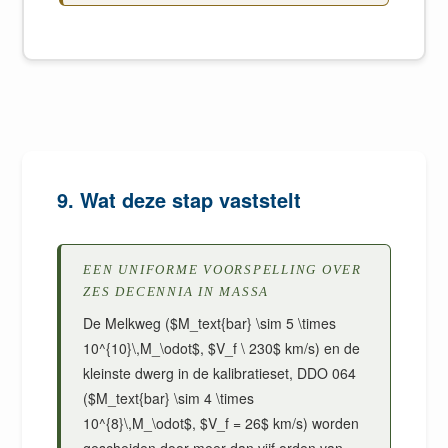
9. Wat deze stap vaststelt
EEN UNIFORME VOORSPELLING OVER
ZES DECENNIA IN MASSA
De Melkweg ($M_text{bar} \sim 5 \times
10^{10}\,M_\odot$, $V_f \ 230$ km/s) en de
kleinste dwerg in de kalibratieset, DDO 064
($M_text{bar} \sim 4 \times
10^{8}\,M_\odot$, $V_f = 26$ km/s) worden