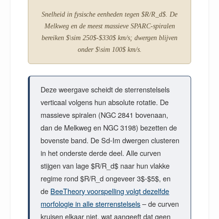
Snelheid in fysische eenheden tegen $R/R_d$. De
Melkweg en de meest massieve SPARC-spiralen
bereiken $\sim 250$-$330$ km/s; dwergen blijven
onder $\sim 100$ km/s.
Deze weergave scheidt de sterrenstelsels
verticaal volgens hun absolute rotatie. De
massieve spiralen (NGC 2841 bovenaan,
dan de Melkweg en NGC 3198) bezetten de
bovenste band. De Sd-Im dwergen clusteren
in het onderste derde deel. Alle curven
stijgen van lage $R/R_d$ naar hun vlakke
regime rond $R/R_d ongeveer 3$-$5$, en
de
BeeTheory voorspelling volgt dezelfde
morfologie in alle sterrenstelsels
– de curven
kruisen elkaar niet, wat aangeeft dat geen