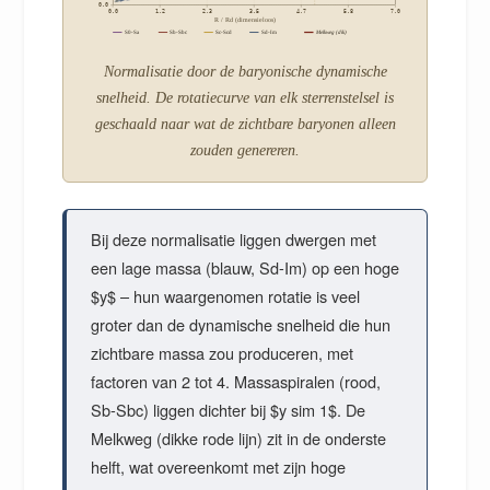
0.0
0.0
1.2
2.3
3.5
4.7
5.8
7.0
R / Rd (dimensieloos)
S0-Sa
Sb-Sbc
Sc-Scd
Sd-Im
Melkweg (dik)
Normalisatie door de baryonische dynamische
snelheid. De rotatiecurve van elk sterrenstelsel is
geschaald naar wat de zichtbare baryonen alleen
zouden genereren.
Bij deze normalisatie liggen dwergen met
een lage massa (blauw, Sd-Im) op een hoge
$y$ – hun waargenomen rotatie is veel
groter dan de dynamische snelheid die hun
zichtbare massa zou produceren, met
factoren van 2 tot 4. Massaspiralen (rood,
Sb-Sbc) liggen dichter bij $y sim 1$. De
Melkweg (dikke rode lijn) zit in de onderste
helft, wat overeenkomt met zijn hoge