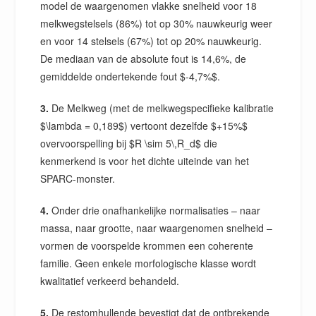
model de waargenomen vlakke snelheid voor 18
melkwegstelsels (86%) tot op 30% nauwkeurig weer
en voor 14 stelsels (67%) tot op 20% nauwkeurig.
De mediaan van de absolute fout is 14,6%, de
gemiddelde ondertekende fout $-4,7%$.
3.
De Melkweg (met de melkwegspecifieke kalibratie
$\lambda = 0,189$) vertoont dezelfde $+15%$
overvoorspelling bij $R \sim 5\,R_d$ die
kenmerkend is voor het dichte uiteinde van het
SPARC-monster.
4.
Onder drie onafhankelijke normalisaties – naar
massa, naar grootte, naar waargenomen snelheid –
vormen de voorspelde krommen een coherente
familie. Geen enkele morfologische klasse wordt
kwalitatief verkeerd behandeld.
5.
De restomhullende bevestigt dat de ontbrekende