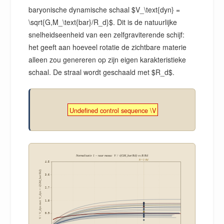
baryonische dynamische schaal $V_\text{dyn} =
\sqrt{G,M_\text{bar}/R_d}$. Dit is de natuurlijke
snelheidseenheid van een zelfgraviterende schijf:
het geeft aan hoeveel rotatie de zichtbare materie
alleen zou genereren op zijn eigen karakteristieke
schaal. De straal wordt geschaald met $R_d$.
Undefined control sequence \V
Normalisatie 1 – naar massa: V / √(GM_bar/Rd) vs R/Rd
R = 5-Rd
4.5
V / V_dyn met V_dyn = √(GM_bar/Rd)
3.6
2.7
1.8
0.9