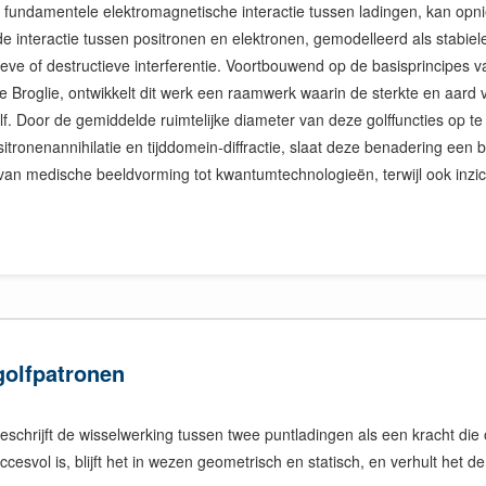
n fundamentele elektromagnetische interactie tussen ladingen, kan op
 de interactie tussen positronen en elektronen, gemodelleerd als stabiele,
ctieve of destructieve interferentie. Voortbouwend op de basisprincipes 
 Broglie, ontwikkelt dit werk een raamwerk waarin de sterkte en aard 
elf. Door de gemiddelde ruimtelijke diameter van deze golffuncties op 
ronenannihilatie en tijddomein-diffractie, slaat deze benadering een 
van medische beeldvorming tot kwantumtechnologieën, terwijl ook inzi
 golfpatronen
schrijft de wisselwerking tussen twee puntladingen als een kracht di
uccesvol is, blijft het in wezen geometrisch en statisch, en verhult he