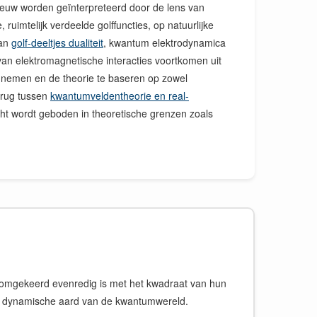
nieuw worden geïnterpreteerd door de lens van
 ruimtelijk verdeelde golffuncties, op natuurlijke
van
golf-deeltjes dualiteit
, kwantum elektrodynamica
van elektromagnetische interacties voortkomen uit
te nemen en de theorie te baseren op zowel
brug tussen
kwantumveldentheorie en real-
cht wordt geboden in theoretische grenzen zoals
e omgekeerd evenredig is met het kwadraat van hun
t de dynamische aard van de kwantumwereld.