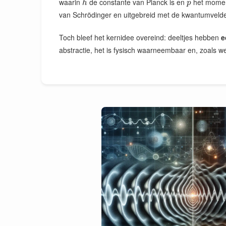
waarin
de constante van Planck is en
het moment
h
p
van Schrödinger en uitgebreid met de kwantumvelde
Toch bleef het kernidee overeind: deeltjes hebben
e
abstractie, het is fysisch waarneembaar en, zoals 