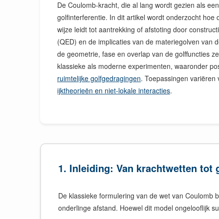
De Coulomb-kracht, die al lang wordt gezien als ee
golfinterferentie. In dit artikel wordt onderzocht hoe
wijze leidt tot aantrekking of afstoting door constru
(QED) en de implicaties van de materiegolven van de
de geometrie, fase en overlap van de golffuncties z
klassieke als moderne experimenten, waaronder posit
ruimtelijke golfgedragingen
. Toepassingen variëren 
ijktheorieën en niet-lokale interacties
.
1. Inleiding: Van krachtwetten tot
De klassieke formulering van de wet van Coulomb be
onderlinge afstand. Hoewel dit model ongelooflijk s