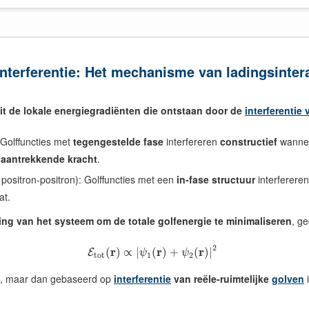
Interferentie: Het mechanisme van ladingsinter
t de lokale energiegradiënten die ontstaan door de
interferentie
 Golffuncties met
tegengestelde fase
interfereren
constructief
wanneer
n
aantrekkende kracht
.
 positron-positron): Golffuncties met een
in-fase structuur
interferere
at.
ging van het systeem om de totale golfenergie te minimaliseren
, g
2
r
r
r
(
)
∝
|
(
)
+
(
)
|
E
ψ
ψ
tot
1
2
mb, maar dan gebaseerd op
interferentie
van reële-ruimtelijke
golven
i