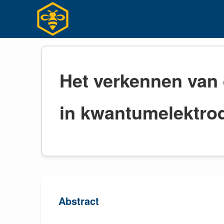
Ga
naar
inhoud
Het verkennen van d
in kwantumelektro
Abstract