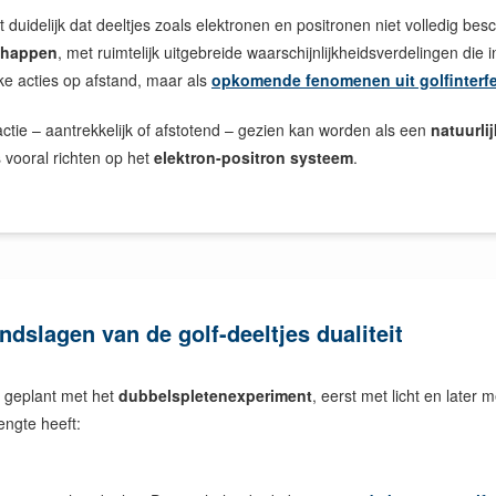
 duidelijk dat deeltjes zoals elektronen en positronen niet volledig be
chappen
, met ruimtelijk uitgebreide waarschijnlijkheidsverdelingen die
jke acties op afstand, maar als
opkomende fenomenen uit golfinterfe
ctie – aantrekkelijk of afstotend – gezien kan worden als een
natuurli
s vooral richten op het
elektron-positron systeem
.
ndslagen van de golf-deeltjes dualiteit
 geplant met het
dubbelspletenexperiment
, eerst met licht en later
engte heeft: