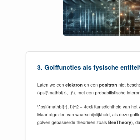
3. Golffuncties als fysische entitei
Laten we een
elektron
en een
positron
niet besch
(\psi(\mathbf{r}, t)\), met een probabilistische interpr
\^psi(\mathbf{r}, t)|^2 = \text{Kansdichtheid van het 
Maar afgezien van waarschijnlijkheid, als deze golff
golven gebaseerde theorieën zoals
BeeTheory
), d