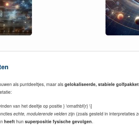
ten
ouwen als puntdeeltjes, maar als
gelokaliseerde, stabiele golfpakke
etatie:
vinden van het deeltje op positie } \¤mathbf{r} \]
uncties
echte, modulerende velden
zijn (zoals gesteld in interpretaties 
an
heeft
hun
superpositie fysische gevolgen
.