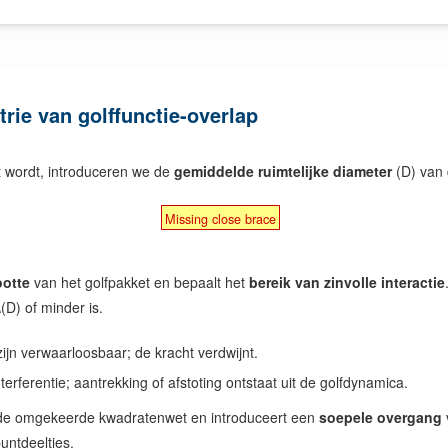
ie van golffunctie-overlap
nt wordt, introduceren we de
gemiddelde ruimtelijke diameter
(D) van 
Missing close brace
ootte
van het golfpakket en bepaalt het
bereik van zinvolle interactie
D) of minder is.
zijn verwaarloosbaar; de kracht verdwijnt.
interferentie; aantrekking of afstoting ontstaat uit de golfdynamica.
de omgekeerde kwadratenwet en introduceert een
soepele overgang
untdeeltjes.