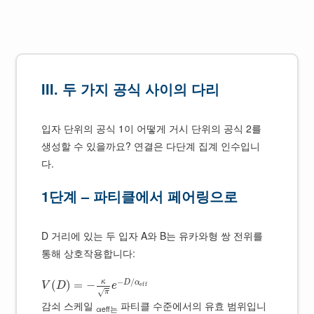
III. 두 가지 공식 사이의 다리
입자 단위의 공식 1이 어떻게 거시 단위의 공식 2를
생성할 수 있을까요? 연결은 다단계 집계 인수입니
다.
1단계 – 파티클에서 페어링으로
D 거리에 있는 두 입자 A와 B는 유카와형 쌍 전위를
통해 상호작용합니다:
−
/
κ
D
α
(
)
=
−
e
f
f
V
D
e
√
π
감쇠 스케일
파티클 수준에서의 유효 범위입니
αeff는