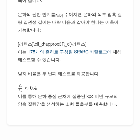
해야 합니다.
은하의 원반 반지름
주어지면 은하의 외부 암흑 질
Rd가
량 일관성 길이는 대략 다음과 같아야 한다는 예측이
가능합니다:
[라텍스]\ell_d\approx3R_d[/라텍스]
이는
175개의 은하로 구성된 SPARC 카탈로그에
대해
테스트할 수 있습니다.
벌지 비율은 두 번째 테스트를 제공합니다:
ℓ
≈
0.4
b
r
b
이를 통해 은하 중심 근처에 집중된 kpc 미만 규모의
암흑 질량장을 생성하는 소형 돌출부를 예측합니다.