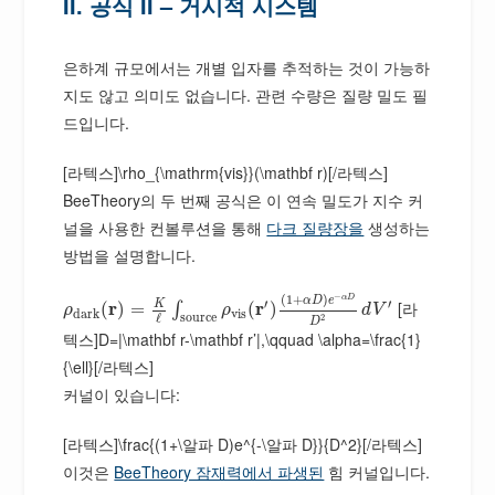
II. 공식 II – 거시적 시스템
은하계 규모에서는 개별 입자를 추적하는 것이 가능하
지도 않고 의미도 없습니다. 관련 수량은 질량 밀도 필
드입니다.
[라텍스]\rho_{\mathrm{vis}}(\mathbf r)[/라텍스]
BeeTheory의 두 번째 공식은 이 연속 밀도가 지수 커
널을 사용한 컨볼루션을 통해
다크 질량장을
생성하는
방법을 설명합니다.
−
(
1
+
)
α
D
α
D
e
′
′
K
r
r
[라
(
)
=
(
)
∫
ρ
ρ
d
V
d
a
r
k
v
i
s
s
o
u
r
c
e
ℓ
2
D
텍스]D=|\mathbf r-\mathbf r’|,\qquad \alpha=\frac{1}
{\ell}[/라텍스]
커널이 있습니다:
[라텍스]\frac{(1+\알파 D)e^{-\알파 D}}{D^2}[/라텍스]
이것은
BeeTheory 잠재력에서 파생된
힘 커널입니다.