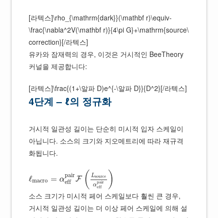
[라텍스]\rho_{\mathrm{dark}}(\mathbf r)\equiv-
\frac{\nabla^2V(\mathbf r)}{4\pi G}+\mathrm{source\
correction}[/라텍스]
유카와 잠재력의 경우, 이것은 거시적인 BeeTheory
커널을 제공합니다:
[라텍스]\frac{(1+\알파 D)e^{-\알파 D}}{D^2}[/라텍스]
4단계 – ℓ의 정규화
거시적 일관성 길이는 단순히 미시적 입자 스케일이
아닙니다. 소스의 크기와 지오메트리에 따라 재규격
화됩니다.
(
)
p
a
i
r
L
s
o
u
r
c
e
ℓ
=
F
α
m
a
c
r
o
e
f
f
p
a
i
r
α
e
f
f
소스 크기가 미시적 페어 스케일보다 훨씬 큰 경우,
거시적 일관성 길이는 더 이상 페어 스케일에 의해 설