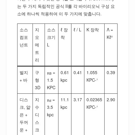
는 두 가지 독립적인 공식 II를 각 바이리오닉 구성 요
소에 하나씩 적용하여 이 두 가지에 맞춥니다.
소스
지
소스
ℓ 장
ℓ / L
K 장착
Λ =
컴포
오
크기
착
Kℓ²
넌트
메
L
트
리
벌지
구
=
0.61
0.41
1.055
0.39
RB
+ 바
형
1.5
kpc
KPC-¹
3D
KPC
디스
지
=
11.1
3.17
0.02365
2.90
Rd
크, 얇
수
3.5
kpc
KPC-¹
은 +
디
kpc
두꺼
스
운 +
크