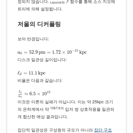
정되지 않습니다.
𝓕 함수를 통해 소스 지오메
Lsource와
트리에 의해 설정됩니다.
저울의 디커플링
보어 반경입니다:
−
15
=
52.9
p
m
=
1.72
×
10
k
p
c
a
0
디스크 일관성 길이입니다:
ℓ
=
11.1
k
p
c
d
비율은 다음과 같습니다:
ℓ
15
≈
6.5
×
10
d
a
0
이것은 이론의 실패가 아닙니다. 이는 약 25kpc 크기
1067개의
의 은하계에서 약
입자 쌍 상호작용을 일관되
게 합산한 예상 결과입니다.
집단적 일관성은 구성원의 규모가 아니라
집단 구조