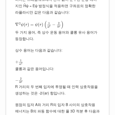
지인 Ĥψ = Eψ 방정식을 적용하면 구좌표의 정확한
라플라시안 값은 다음과 같습니다:
(
)
1
2
2
∇
(
)
=
(
)
−
ψ
r
ψ
r
2
a
r
a
두 가지 용어, 즉 상수 운동 용어와 쿨롱 유사 용어가
등장합니다.
상수 용어는 다음과 같습니다:
1
+
2
a
쿨롱과 같은 용어입니다:
2
−
a
r
R 거리의 두 번째 입자에 투영될 때 인력 상호작용을
생성하는 것은 -2/(ar) 항입니다.
원점의 입자 A와 거리 R의 입자 B 사이의 상호작용
에너지는 B의 파동 함수에 대한 풀 3D 적분 후 다음과