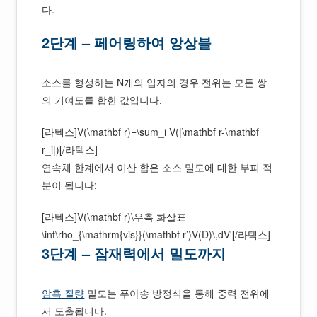
다.
2단계 – 페어링하여 앙상블
소스를 형성하는 N개의 입자의 경우 전위는 모든 쌍
의 기여도를 합한 값입니다.
[라텍스]V(\mathbf r)=\sum_i V(|\mathbf r-\mathbf
r_i|)[/라텍스]
연속체 한계에서 이산 합은 소스 밀도에 대한 부피 적
분이 됩니다:
[라텍스]V(\mathbf r)\우측 화살표
\int\rho_{\mathrm{vis}}(\mathbf r’)V(D)\,dV'[/라텍스]
3단계 – 잠재력에서 밀도까지
암흑 질량
밀도는 푸아송 방정식을 통해 중력 전위에
서 도출됩니다.