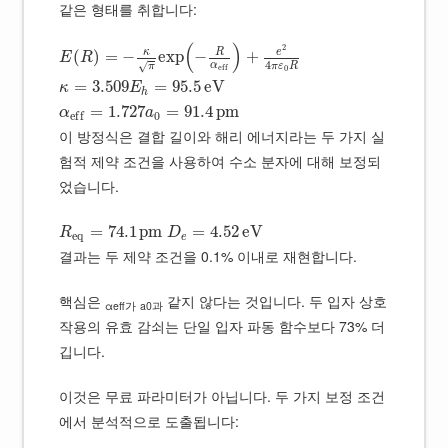
같은 형태를 취합니다:
(
)
2
R
κ
e
(
)
=
−
exp
−
+
E
R
4
α
√
π
ε
R
π
e
f
f
0
=
3.509
=
95.5
e
V
κ
E
h
=
1.727
=
91.4
p
m
α
a
0
e
f
f
이 방정식은 결합 길이와 해리 에너지라는 두 가지 실
험적 제약 조건을 사용하여 수소 분자에 대해 보정되
었습니다.
=
74.1
p
m
=
4.52
e
V
R
D
e
q
e
결과는 두 제약 조건을 0.1% 이내로 재현합니다.
핵심은
같지 않다는 것입니다. 두 입자 상호
αeff가
a0과
작용의 유효 감쇠는 단일 입자 파동 함수보다 73% 더
깁니다.
이것은 무료 파라미터가 아닙니다. 두 가지 보정 조건
에서 분석적으로 도출됩니다: