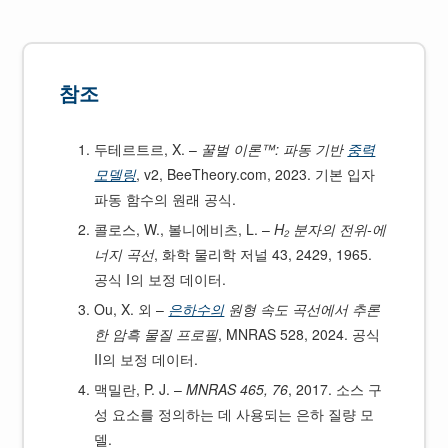
참조
두테르트르, X. –
꿀벌 이론™: 파동 기반
중력
모델링
, v2, BeeTheory.com, 2023. 기본 입자
파동 함수의 원래 공식.
콜로스, W., 볼니에비츠, L. –
H₂ 분자의 전위-에
너지 곡선
, 화학 물리학 저널 43, 2429, 1965.
공식 I의 보정 데이터.
Ou, X. 외 –
은하수의
원형 속도 곡선에서 추론
한 암흑 물질 프로필
, MNRAS 528, 2024. 공식
II의 보정 데이터.
맥밀란, P. J. –
MNRAS 465, 76
, 2017. 소스 구
성 요소를 정의하는 데 사용되는 은하 질량 모
델.