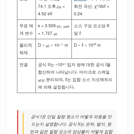
74.1 오후,
=
회전 곡선, χ²/dof =
De
4.52 eV
0.24
무료 매
κ = 3.509
,
소스 구성 요소당 K
Eh
αeff
개 변수
= 1.727
및 ℓ
a0
물리적
D ~
~ 10-¹¹ m
D ~ ℓ ~ 10²⁰ m
a0
체제
연결
공식 II는 ~10⁶⁷ 입자 쌍에 대한 공식 I을
합산하여 나타납니다. 마이크로 스케일
분리되며, ℓ는 집합 소스 지오메트리
a0은
에 의해 설정됩니다.
공식 I은 단일 질량 원소가 어떻게 파동을 만
드는지 설명합니다. 공식 II는 은하, 벌지, 원
반과 같은 질량 요소의 앙상블이 어떻게 집합