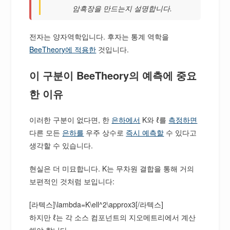
암흑장을 만드는지 설명합니다.
전자는 양자역학입니다. 후자는 통계 역학을
BeeTheory에 적용한
것입니다.
이 구분이 BeeTheory의 예측에 중요
한 이유
이러한 구분이 없다면, 한
은하에서
K와 ℓ를
측정하면
다른 모든
은하를
우주 상수로
즉시 예측할
수 있다고
생각할 수 있습니다.
현실은 더 미묘합니다. K는 무차원 결합을 통해 거의
보편적인 것처럼 보입니다:
[라텍스]\lambda=K\ell^2\approx3[/라텍스]
하지만 ℓ는 각 소스 컴포넌트의 지오메트리에서 계산