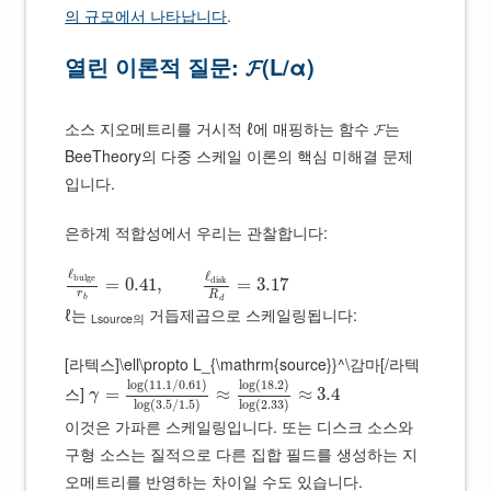
의 규모에서 나타납니다
.
열린 이론적 질문: 𝓕(L/α)
소스 지오메트리를 거시적 ℓ에 매핑하는 함수 𝓕는
BeeTheory의 다중 스케일 이론의 핵심 미해결 문제
입니다.
은하계 적합성에서 우리는 관찰합니다:
ℓ
ℓ
b
u
l
g
e
d
i
s
k
=
0.41
,
=
3.17
r
R
b
d
ℓ는
거듭제곱으로 스케일링됩니다:
Lsource의
[라텍스]\ell\propto L_{\mathrm{source}}^\감마[/라텍
log
(
11.1
/
0.61
)
log
(
18.2
)
스]
=
≈
≈
3.4
γ
log
(
3.5
/
1.5
)
log
(
2.33
)
이것은 가파른 스케일링입니다. 또는 디스크 소스와
구형 소스는 질적으로 다른 집합 필드를 생성하는 지
오메트리를 반영하는 차이일 수도 있습니다.