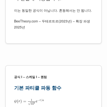
이는 동일한 공식이 아닙니다. 혼동해서는 안 됩니다.
BeeTheory.com – 두테르트르(2023년) – 확장 파생
2025년
공식 I – 스케일 I – 퀀텀
기본 파티클 파동 함수
1
−
/
r
a
(
)
=
ψ
r
e
√
3
π
a