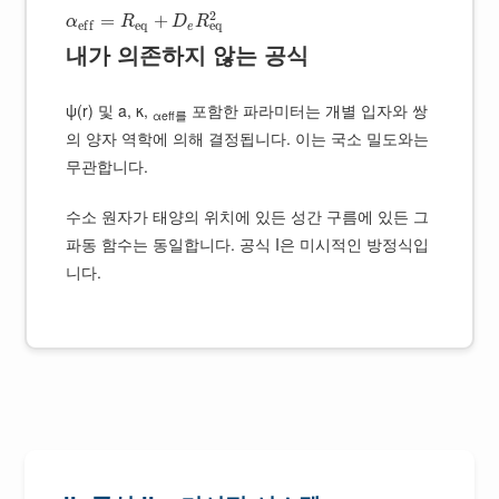
2
=
+
α
R
D
R
e
q
e
q
e
f
f
e
내가 의존하지 않는 공식
ψ(r) 및 a, κ,
포함한 파라미터는 개별 입자와 쌍
αeff를
의 양자 역학에 의해 결정됩니다. 이는 국소 밀도와는
무관합니다.
수소 원자가 태양의 위치에 있든 성간 구름에 있든 그
파동 함수는 동일합니다. 공식 I은 미시적인 방정식입
니다.