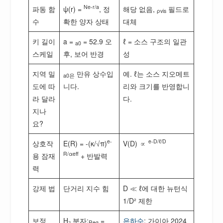
Ne-r/a
파동 함
ψ(r) =
, 정
해당 없음,
필드로
ρvis
수
확한 양자 상태
대체
키 길이
a =
= 52.9 오
ℓ = 소스 구조의 일관
a0
스케일
후, 보어 반경
성
지역 밀
만유 상수입
예. ℓ는 소스 지오메트
a0은
도에 따
니다.
리와 크기를 반영합니
라 달라
다.
지나
요?
e-
e-D/ℓ/D
상호작
E(R) = -(κ/√π)
V(D) ∝
R/αeff
용 잠재
+ 반발력
력
강제 법
단거리 지수 힘
D ≪ ℓ에 대한 뉴턴식
1/D² 제한
보정
H₂ 분자:
=
은하수
: 가이아 2024
Req