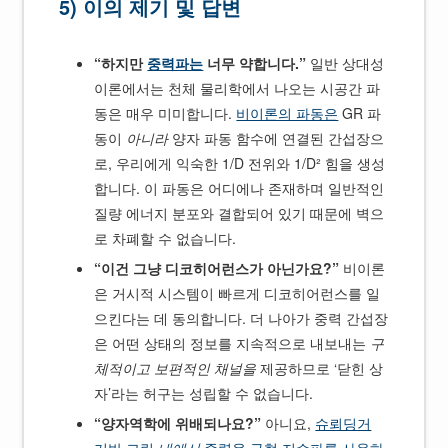
5) 이의 제기 및 답변
“하지만
중력파는
너무 약합니다.”
일반 상대성
이론에서는 천체 물리학에서 나오는 시공간 파
동은 매우 미미합니다.
비이론의 파동은
GR 파
동이
아니라
양자 파동 함수에 연결된 간섭장으
로, 우리에게 익숙한 1/D 전위와 1/D² 힘을 생성
합니다. 이 파동은 어디에나 존재하며 일반적인
질량 에너지 분포와 결합되어 있기 때문에 벽으
로 차폐할 수 없습니다.
“이건 그냥 디코히어런스가 아닌가요?”
비이론
은 거시적 시스템이 빠르게 디코히어런스를 일
으킨다는 데 동의합니다. 더 나아가 중력 간섭장
은 어떤 상태의 정보를 지속적으로 내보내는
구
체적이고 보편적인 채널을
제공하므로 ‘닫힌 상
자’라는 허구는 성립할 수 없습니다.
“양자역학에 위배되나요?”
아니요,
슈뢰딩거