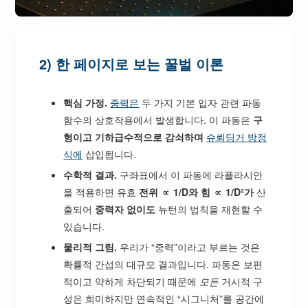
2) 한 페이지로 보는 꿀벌 이론
핵심 가정.
중력은
두 가지 기본 입자 관련 파동
함수의 상호작용에서 발생합니다. 이 파동은
구
형이고 기하급수적으로 감쇠하며
슈뢰딩거 방정
식에
삽입됩니다.
수학적 결과.
구좌표에서 이 파동에 라플라시안
을 적용하면 유효
전위
∝
1/D와
힘 ∝ 1/D²가
산
출되어
중력자 없이도
뉴턴의 법칙을 재현할 수
있습니다.
물리적 그림.
우리가 “중력”이라고 부르는 것은
확률적 간섭의 대규모 결과입니다. 파동은 보편
적이고 약하게 차단되기 때문에
모든
거시적 구
성은 희미하지만 연속적인 “시그니처”를 공간에