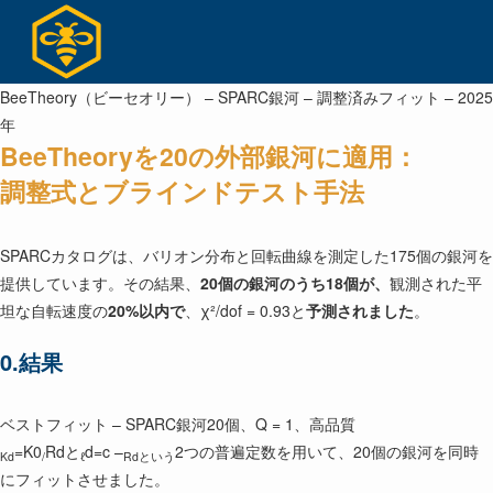
コ
ン
テ
ン
BeeTheory（ビーセオリー） – SPARC銀河 – 調整済みフィット – 2025
ツ
年
BeeTheoryを20の外部銀河に適用：
へ
ス
調整式とブラインドテスト手法
キ
ッ
SPARCカタログは、バリオン分布と回転曲線を測定した175個の銀河を
プ
提供しています。その結果、
20個の銀河のうち18個が、
観測された平
坦な自転速度の
20%以内で
、χ²/dof = 0.93と
予測されました
。
0.結果
ベストフィット – SPARC銀河20個、Q = 1、高品質
=K0
Rdと
d=c –
2つの普遍定数を用いて、20個の銀河を同時
Kd
/
ℓ
Rdという
にフィットさせました。