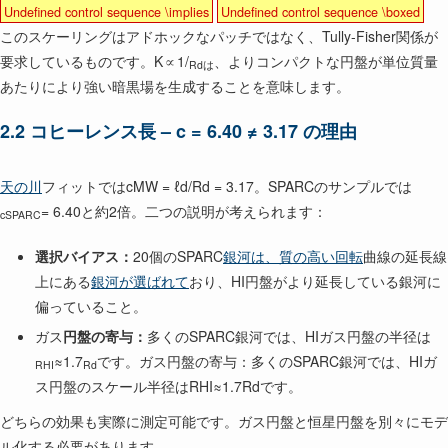
Undefined control sequence \implies
Undefined control sequence \boxed
このスケーリングはアドホックなパッチではなく、Tully-Fisher関係が
要求しているものです。K∝1/
、よりコンパクトな円盤が単位質量
Rdは
あたりにより強い暗黒場を生成することを意味します。
2.2 コヒーレンス長 – c = 6.40 ≠ 3.17 の理由
天の川
フィットではcMW = ℓd/Rd = 3.17。SPARCのサンプルでは
= 6.40と約2倍。二つの説明が考えられます：
cSPARC
選択バイアス：
20個のSPARC
銀河は、質の高い回転
曲線の延長線
上にある
銀河が選ばれて
おり、HI円盤がより延長している銀河に
偏っていること。
ガス
円盤の寄与：
多くのSPARC銀河では、HIガス円盤の半径は
≈1.7
です。ガス円盤の寄与：多くのSPARC銀河では、HIガ
RHI
Rd
ス円盤のスケール半径はRHI≈1.7Rdです。
どちらの効果も実際に測定可能です。ガス円盤と恒星円盤を別々にモデ
ル化する必要があります。