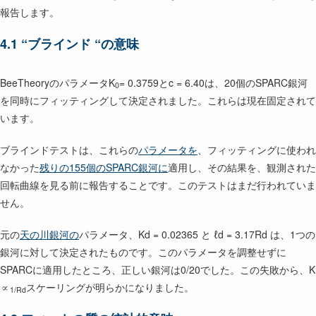
報告します。
4.1 “ブラインド “の意味
BeeTheoryのパラメータK
= 0.3759とc = 6.40は、20個のSPARC銀河
0
を同時にフィッティングして決定されました。これらは現在固定されて
います。
ブラインドテストは、これらの
パラメータを
、フィッティングに使われ
なかった
残りの155個のSPARC銀河に
適用し、その結果を、観測された
回転曲線を見る前に報告することです。このテストはまだ行われていま
せん。
元の
天の川銀河の
パラメータ、Kd = 0.02365 と ℓd = 3.17Rd は、1つの
銀河に対して決定されたものです。このパラメータを調整せずに
SPARCに適用したところ、正しい銀河は0/20でした。この失敗から、K
∝
スケーリングが明らかになりました。
1/Rd