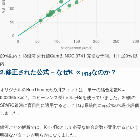
20%以内：18銀河
外れ値CamB, NGC 3741
完璧な予測、1:1
±20% 以
内
2.修正された公式 – なぜK ∝
なのか？
1/Rd
オリジナルのBeeTheory天の川フィットは、単一の結合定数K =
0.02365 kpc-¹、コヒーレンス長ℓ = 3.
Rdを使っていました。20個の
17
SPARC銀河に盲目的に適用すると、これは系統的に
約50%過小評価
Vfを
しました。
銀河ごとの解析では、K∝
/Rdとして必要な結合定数が変化するという
1
明確なパターンが明らかになりました。