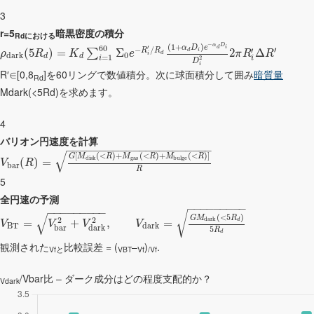
3
r=5
暗黒密度の積分
Rdにおける
−
(
1
+
)
α
D
α
D
e
60
′
i
d
−
/
′
′
R
R
(
5
)
=
Σ
2
Δ
d
i
∑
ρ
R
K
e
π
R
R
d
i
d
a
r
k
0
d
d
=
1
i
i
2
D
i
R′∈[0,8
]を60リングで数値積分。次に球面積分して囲み
暗質量
Rd
Mdark(<5Rd)を求めます。
4
バリオン円速度を計算
−
−
−
−
−
−
−
−
−
−
−
−
−
−
−
−
−
−
−
−
−
−
√
[
(
<
)
+
(
<
)
+
(
<
)
]
G
M
R
M
R
M
R
d
i
s
k
g
a
s
b
u
l
g
e
(
)
=
V
R
b
a
r
R
5
全円速の予測
−
−
−
−
−
−
−
−
−
−
−
−
−
−
−
−
−
−
√
√
(
<
5
)
G
M
R
2
2
d
a
r
k
=
+
,
=
d
V
V
V
V
B
T
d
a
r
k
b
a
r
d
a
r
k
5
R
d
観測された
比較誤差 = (
–
)
.
Vfと
VBT
Vf
/Vf
/Vbar比 – ダーク成分はどの程度支配的か？
Vdark