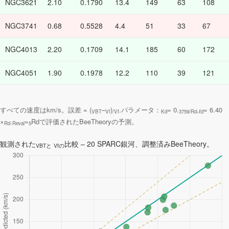
NGC3621
2.10
0.1790
13.4
149
63
108
NGC3741
0.68
0.5528
4.4
51
33
67
NGC4013
2.20
0.1709
14.1
185
60
172
NGC4051
1.90
0.1978
12.2
110
39
121
すべての速度はkm/s。誤差 = (
–
)
.パラメータ：
= 0.
,
= 6.40
VBT
Vf
/Vf
Kd
3759/Rd
ℓd
×
.
=
Rdで評価されたBeeTheoryの予測。
Rd
Reval
5
観測された
比較 – 20 SPARC銀河、調整済みBeeTheory。
VBTと
Vfの