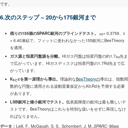
です。
6.次のステップ – 20から175銀河まで
残りの155個のSPARC銀河のブラインドテスト。
= 0.3759、c
K0
= 6.40凍結で、フィットに使われなかった155銀河にBeeTheory
を適用。
ガス源と恒星円盤源を分離。
HIガス円盤は恒星円盤の約1.7
先ま
Rd
で広がっています。HIガスディスクは恒星円盤の1.7Rd先まで広
がっています。
K
cを第一原理から導出。
理論的な
BeeTheoryの
導出は、指数関
0と
数的な円盤に適用される波動質量仮定からK0
Rdを予測する必要
/
があります。
LSB銀河と矮小銀河でテスト。
低表面輝度の銀河は最も難しいテ
ストです。BeeTheoryはこれらを特別な扱いをせずに再現しなけ
ればなりません。
データ：
Lelli, F., McGaugh, S. S., Schombert, J. M.,
SPARC: Mass