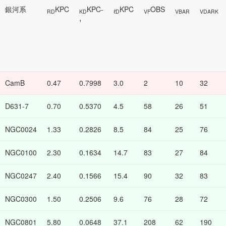
銀河系
KPC
KPC-
KPC
OBS
RD
KD
ℓD
VF
VBAR
VDARK
¹
CamB
0.47
0.7998
3.0
2
10
32
D631-7
0.70
0.5370
4.5
58
26
51
NGC0024
1.33
0.2826
8.5
84
25
76
NGC0100
2.30
0.1634
14.7
83
27
84
NGC0247
2.40
0.1566
15.4
90
32
83
NGC0300
1.50
0.2506
9.6
76
28
72
NGC0801
5.80
0.0648
37.1
208
62
190