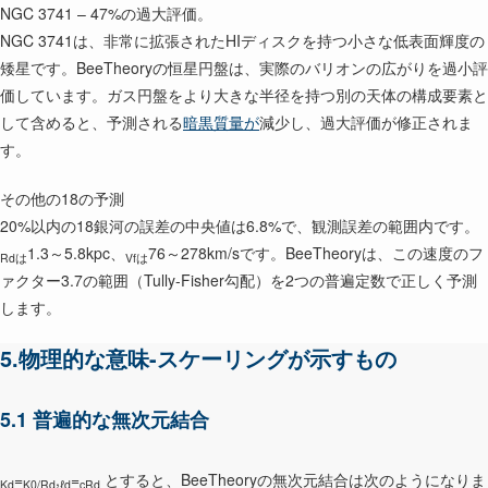
NGC 3741 – 47%の過大評価。
NGC 3741は、非常に拡張されたHIディスクを持つ小さな低表面輝度の
矮星です。BeeTheoryの恒星円盤は、実際のバリオンの広がりを過小評
価しています。ガス円盤をより大きな半径を持つ別の天体の構成要素と
して含めると、予測される
暗黒質量が
減少し、過大評価が修正されま
す。
その他の18の予測
20%以内の18銀河の誤差の中央値は6.8%で、観測誤差の範囲内です。
1.3～5.8kpc、
76～278km/sです。BeeTheoryは、この速度のフ
Rdは
Vfは
ァクター3.7の範囲（Tully-Fisher勾配）を2つの普遍定数で正しく予測
します。
5.物理的な意味-スケーリングが示すもの
5.1 普遍的な無次元結合
=
,
=
とすると、BeeTheoryの無次元結合は次のようになりま
Kd
K0/Rd
ℓd
cRd