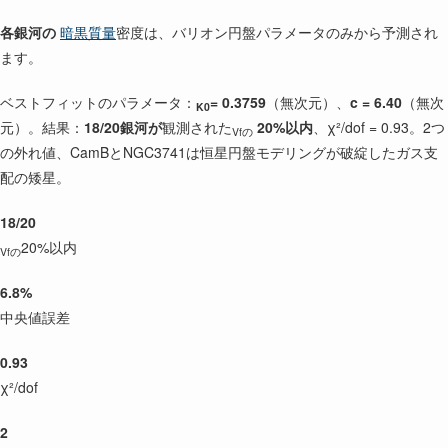
各銀河の
暗黒質量
密度は、バリオン円盤パラメータのみから予測され
ます。
ベストフィットのパラメータ：
= 0.3759
（無次元）、
c = 6.40
（無次
K0
元）。結果：
18/20銀河が
観測された
20%以内
、χ²/dof = 0.93。2つ
Vfの
の外れ値、CamBとNGC3741は恒星円盤モデリングが破綻したガス支
配の矮星。
18/20
20%以内
Vfの
6.8%
中央値誤差
0.93
χ²/dof
2