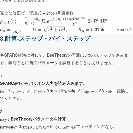
完全な修正ビー理論式 – 2つの普遍定数
−
(
1
+
)
α
D
8
α
D
e
′
K
R
d
−
/
′
′
0
R
R
(
)
=
Σ
2
d
∫
d
ρ
r
e
π
R
d
R
d
d
a
r
k
0
0
2
R
D
−
−
−
−
−
−
−
d
1
2
′
2
√
=
,
=
+
,
=
0.3759
,
=
6.4
α
D
r
R
K
c
0
d
c
R
d
3.計算-ステップ・バイ・ステップ
各SPARC銀河に対して、BeeTheoryの予測は5つのステップで進みま
す。銀河ごとに自由パラメータを調整することはありません。
1
SPARC表1からバリオン入力を読み込みます。
、Σ
、
、
。
=
× Υ★ × 10⁶
⊙/kpc²、
= 1.33 ×
変換し
Rd
d
MHI
Vf
Σ0
Σd
M
Mgas
MHIに
てください。
2
BeeTheoryパラメータを計算
Rdから
=
= 0.
,
=
= 6.
,
=
.フィッティングなし。
Kd
K0/Rd
3759/Rd
ℓd
cRd
40Rd
αd
1/ℓd