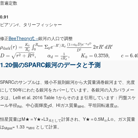
普遍定数
0.91
ピアソンr、タリーフィッシャー
修正
BeeTheory式 –
銀河の人口で調整
−
(
1
+
)
α
D
α
D
e
′
K
R
d
−
/
′
′
0
m
a
x
R
R
(
)
=
Σ
2
d
∫
ρ
r
e
π
R
d
R
d
d
a
r
k
0
0
2
R
D
−
−
−
−
−
−
−
d
1
2
′
2
√
=
+
,
=
,
=
0.3759
,
=
6.4
D
r
R
α
K
c
0
d
c
R
d
1.20個のSPARC銀河のデータと予測
SPARCのサンプルは、矮小不規則銀河から大質量渦巻銀河まで、光度
にして50年にわたる銀河をカバーしています。各銀河の入力パラメー
タは、Lelli et al. 2016 Table 1からそのまま引用しています：円盤スケ
ール半径
、中心面輝度
d、HIガス質量
、平坦回転速度
。
Rd
Σ
MHI
Vf
恒星質量はM★＝Υ★×L3
計算され、Υ★＝0.5M
L⊙。ガス質量
.6として
⊙/
は
= 1.33 ×
として計算。
Mgas
MHI