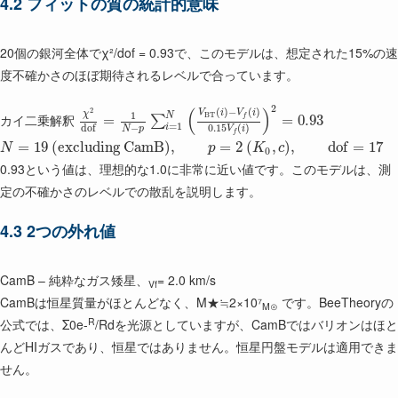
4.2 フィットの質の統計的意味
20個の銀河全体でχ²/dof = 0.93で、このモデルは、想定された15%の速
度不確かさのほぼ期待されるレベルで合っています。
2
(
)
2
(
)
−
(
)
V
i
V
i
χ
1
N
B
T
カイ二乗解釈
=
=
0.93
f
∑
=
1
−
i
d
o
f
0.15
(
)
N
p
V
i
f
=
19
(excluding CamB)
,
=
2
(
,
)
,
d
o
f
=
17
N
p
K
c
0
0.93という値は、理想的な1.0に非常に近い値です。このモデルは、測
定の不確かさのレベルでの散乱を説明します。
4.3 2つの外れ値
CamB – 純粋なガス矮星、
= 2.0 km/s
Vf
CamBは恒星質量がほとんどなく、M★≒2×10⁷
です。BeeTheoryの
M⊙
R
公式では、Σ0e-
/Rdを光源としていますが、CamBではバリオンはほと
んどHIガスであり、恒星ではありません。恒星円盤モデルは適用できま
せん。