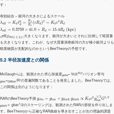
す：
有効結合 – 銀河の大きさによるスケール
K
2
2
2
0
=
ℓ
=
(
)
=
λ
K
c
R
K
c
R
0
e
f
f
d
d
d
d
R
d
=
0.3759
×
41.0
×
=
15.4
(kpc)
λ
R
R
e
f
f
d
d
effは
大きくなります。銀河が大きいとそれに比例して暗質量
λ
Rdとともに
も大きくなります。これが、なぜ大質量渦巻銀河の方が矮小銀河よりも
暗黒物質が支配的なのかというBeeTheoryの予想です。
5.2 半径加速度との関係
Rが
McGaughらは、観測された求心加速度
= Vc2/
バリオン寄与
gobs
=
/R²の普遍関数であることを発見しました。BeeTheoryでは、
gbar
GMbar
この関係は次のようになります：
1
/
2
2
1
/
2
RARのBeeTheory予測
=
+
∝
g
g
g
g
K
c
g
G
o
b
s
b
a
r
d
a
r
k
d
a
r
k
0
b
a
r
1
∝ gbar
/2のスケーリングは、観測されたRARの形状を作り出しま
gdark
す。BeeTheoryから正確なRAR曲線を導き出すことが次の理論的課題