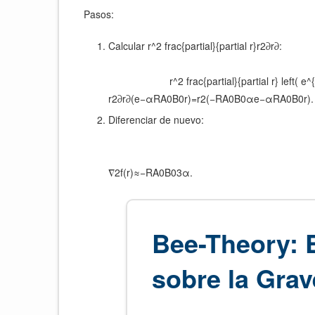
Pasos:
Calcular
r^2 frac{partial}{partial r}
r2∂r∂​:
r^2 frac{partial}{partial r} left(
r2∂r∂​(e−αRA0​B0​​r​)=r2(−RA0​B0​​α​e−αRA0​B0​​r​).
Diferenciar de nuevo:
∇2f(r)≈−RA0​B0​​3α​.
Bee-Theory: 
sobre la Gra