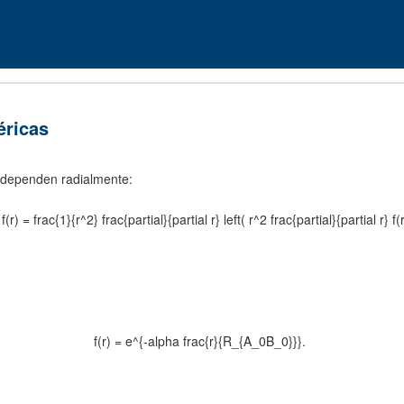
éricas
 dependen radialmente:
(r) = frac{1}{r^2} frac{partial}{partial r} left( r^2 frac{partial}{partial r} f(r
f(r) = e^{-alpha frac{r}{R_{A_0B_0}}}.