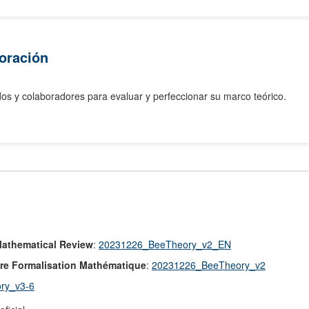
oración
s y colaboradores para evaluar y perfeccionar su marco teórico.
Mathematical Review
:
20231226_BeeTheory_v2_EN
ère Formalisation Mathématique
:
20231226_BeeTheory_v2
ry_v3-6