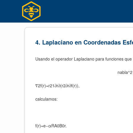
コ
ン
テ
ン
ツ
へ
4. Laplaciano en Coordenadas Esf
ス
キ
Usando el operador Laplaciano para funciones que
ッ
プ
nabla^2 f
∇2f(r)=r21​∂r∂​(r2∂r∂​f(r)),
calculamos:
f(r)=e−αRA0​B0​​r​.