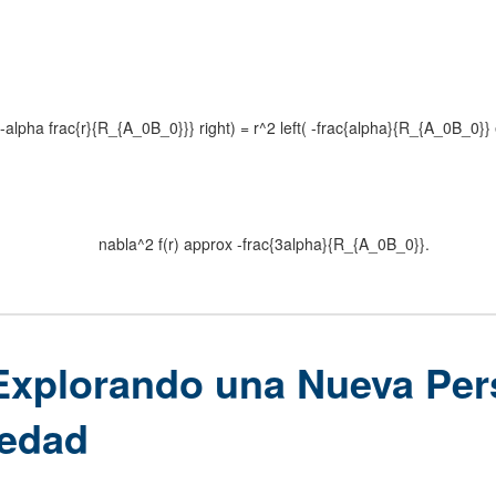
 e^{-alpha frac{r}{R_{A_0B_0}}} right) = r^2 left( -frac{alpha}{R_{A_0B_0}
nabla^2 f(r) approx -frac{3alpha}{R_{A_0B_0}}.
Explorando una Nueva Per
vedad