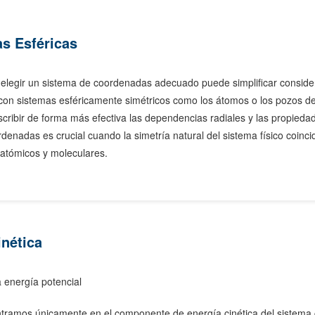
s Esféricas
, elegir un sistema de coordenadas adecuado puede simplificar conside
con sistemas esféricamente simétricos como los átomos o los pozos de 
ribir de forma más efectiva las dependencias radiales y las propied
denadas es crucial cuando la simetría natural del sistema físico coinc
 atómicos y moleculares.
inética
 energía potencial
ntramos únicamente en el componente de energía cinética del sistema c