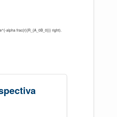
} e^{-alpha frac{r}{R_{A_0B_0}}} right).
spectiva