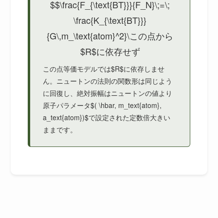
$$\frac{F_{\text{BT}}}{F_N}\;=\;
\frac{K_{\text{BT}}}
{G\,m_\text{atom}^2}\この点から
$R$に依存せず
この点等価モデルでは$R$に依存しませ
ん。ニュートンの法則の関数形は同じよう
に回復し、絶対振幅はニュートンの値より
原子パラメータ$( \hbar, m_text{atom},
a_text{atom})$で設定された定数倍大きい
ままです。