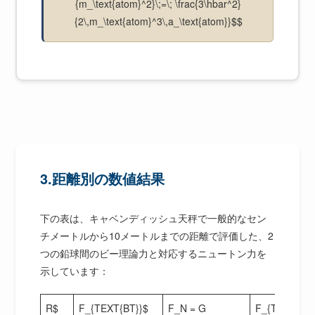
{m_\text{atom}^2}\;=\; \frac{3\hbar^2}
{2\,m_\text{atom}^3\,a_\text{atom}}$$
3.距離別の数値結果
下の表は、キャベンディッシュ天秤で一般的なセン
チメートルから10メートルまでの距離で評価した、2
つの鉛球間のビー理論力と対応するニュートン力を
示しています：
R$
F_{TEXT{BT}}$
F_N = G
F_{TEXT{BT}