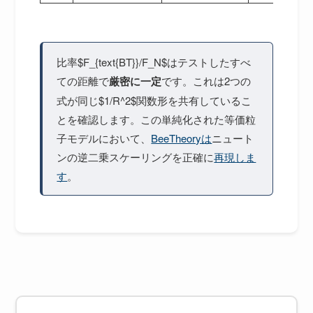
比率$F_{text{BT}}/F_N$はテストしたすべ
ての距離で
厳密に一定
です。これは2つの
式が同じ$1/R^2$関数形を共有しているこ
とを確認します。この単純化された等価粒
子モデルにおいて、
BeeTheoryは
ニュート
ンの逆二乗スケーリングを正確に
再現しま
す
。