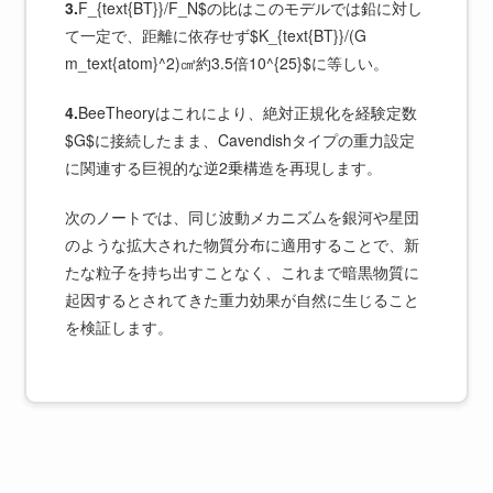
3.
F_{text{BT}}/F_N$の比はこのモデルでは鉛に対し
て一定で、距離に依存せず$K_{text{BT}}/(G
m_text{atom}^2)㎤約3.5倍10^{25}$に等しい。
4.
BeeTheoryはこれにより、絶対正規化を経験定数
$G$に接続したまま、Cavendishタイプの重力設定
に関連する巨視的な逆2乗構造を再現します。
次のノートでは、同じ波動メカニズムを銀河や星団
のような拡大された物質分布に適用することで、新
たな粒子を持ち出すことなく、これまで暗黒物質に
起因するとされてきた重力効果が自然に生じること
を検証します。