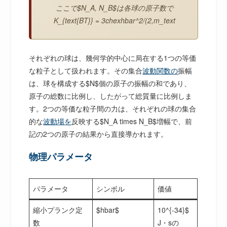
ここで$N_A, N_B$は各球の原子数で
K_{text{BT}} = 3chexhbar^2/(2,m_text
それぞれの球は、幾何学的中心に局在する1つの等価
な粒子として扱われます。その集合
波動関数の
振幅
は、球を構成する$N$個の原子の振幅の和であり、
原子の総数に比例し、したがって総質量に比例しま
す。2つの等価な粒子間の力は、それぞれの球の集合
的な
波動場を
反映する$N_A times N_B$増幅で、前
記の2つの原子の結果から直接導かれます。
物理パラメータ
パラメータ
シンボル
価値
縮小プランク定
$hbar$
10^{-34}$
数
J・sの