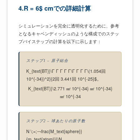
4.R = 6$ cmでの詳細計算
シミュレーションを完全に透明化するために、参考
となるキャベンディッシュのような構成でのステッ
プバイステップの計算を以下に示します：
ステップ1 – 原子結合
K_{text{BT}}\Γ Γ Γ Γ Γ\Γ Γ Γ Γ\(1.054回
10^{-34})^2}{2回 3.441回 10^{-25}$。
K_{text{BT}}\2.771 ㎟ 10^{-34} ㎟ 10^{-34}
㎟ 10^{-34
ステップ2 – 球あたりの原子数
N \;=;￢frac{M_text{sphere}}
{m_text{atom}}}\N