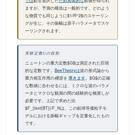
では
鉛を選択した
ため具体的な
数値が得られ
ますが、予測の構造は一般的です。どのよう
な物質でも同じように$1/R^2$のスケーリン
グが生じ、その振幅は原子パラメータでスケ
ーリングされます。
実験定数Gの役割
ニュートンの重力定数$G$は測定された巨視
的な定数です。
BeeTheoryは
波の形式論から
重力相互作用の
構造を
導きます
。$G$の正確
な数値に合わせるには、ミクロな波のパラメ
ータとマクロな観測の間の経験的な橋渡しが
必要です。上記で求めた比
$F_{text{BT}}/F_Nは、この鉛球等価粒子モ
デルにおける振幅ギャップを定量化したもの
です。