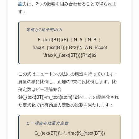
論
力は、2つの振幅を組み合わせることで得られま
す：
等価な2粒子間の力
F_{text{BT}}(R) ￤N_A ￤N_B ￤
frac{K_{text{BT}}}{R^2}\N_A N_B\cdot
\frac{K_{\text{BT}}}{R^2}$$
この式はニュートンの法則の構造を持っています：
質量の積に比例し、距離の2乗に反比例します。比
例定数はビー理論結合
$K_{text{BT}}/m_text{atom}^2$で、この簡略化され
た定式化では有効重力定数の役割を果たします：
ビー理論有効重力定数
G_{text{BT}}\;=\; \frac{K_{\text{BT}}}