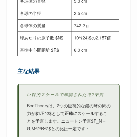
各球体の直径
5.0 cm
各球の半径
2.5 cm
各球体の質量
742.2 g
球あたりの原子数 $N$
10^{24}$の2.157倍
基準中心間距離 $R$
6.0 cm
主な結果
巨視的スケールで確認された逆2乗則
BeeTheoryは、2つの巨視的な鉛の球の間の
力が$1/R^2$として
正確に
スケールするこ
とを予言します。ニュートン予言$F_N =
G,M^2/R^2$との比は一定です：