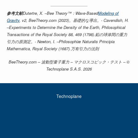
参考文献
Dutertre, X. –
Bee Theory™：Wave-Based
Modeling of
Gravity
, v2, BeeTheory.com (2023)。基礎的な導出。- Cavendish, H.
–
Experiments to Determine the Density of the Earth
, Philosophical
Transactions of the Royal Society 88, 469 (1798).鉛の球体間の重力
引力の原測定。- Newton, I. –
Philosophiæ Naturalis Principia
Mathematica
, Royal Society (1687).万有引力の法則
BeeTheory.com – 波動型量子重力 – マクロスコピック・テスト – ©
Technoplane S.A.S. 2026
Technoplane