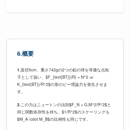
6.概要
1.
直径5cm、重さ742gの2つの鉛の球を等価な点粒
子として扱い、$F_{text{BT}}(R) = N^2 ㎤
K_{text{BT}}/R^2$の形のビー理論力を発生させま
す。
2.
この力はニュートンの法則$F_N = G,M^2/R^2$と
同じ関数依存性を持ち、$1/R^2$のスケーリングも
$M_A \cdot M_B$の比例性も同じです。