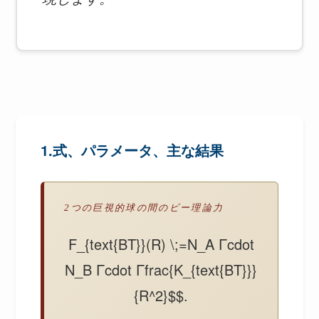
1.式、パラメータ、主な結果
2つの巨視的球の間のビー理論力
F_{text{BT}}(R) \;=N_A Γcdot
N_B Γcdot Γfrac{K_{text{BT}}}
{R^2}$$.