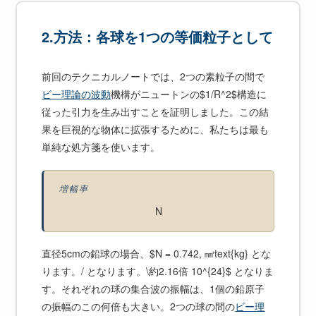
2.方法：各球を1つの等価粒子として
前回のテクニカルノートでは、2つの素粒子の間で
ビー理論の波動
機構がニュートンの$1/R^2$構造に
従った引力を生み出すことを証明しました。この結
果を巨視的な物体に拡張するために、私たちは最も
単純な処方箋を使います。
増幅率
N
直径5cmの鉛球の場合、$N = 0.742, ㎟text{kg} とな
ります。/ となります。\約2.16倍 10^{24}$ となりま
す。それぞれの球の集合波の振幅は、1個の鉛原子
の振幅のこの何倍も大きい。2つの球の間の
ビー理