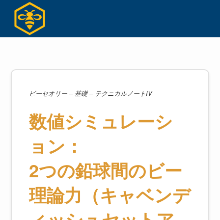
コ
ン
テ
ン
ツ
へ
ス
キ
ビーセオリー – 基礎 – テクニカルノートIV
ッ
数値シミュレーシ
プ
ョン：
2つの鉛球間のビー
理論力（キャベンデ
ィッシュセットア