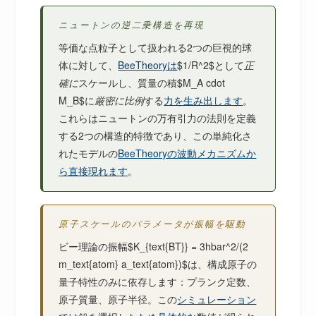
ニュートンの逆二乗構造を再現
等価な点粒子として扱われる2つの巨視的球
体に対して、
BeeTheoryは
$1/R^2$として
正
確に
スケールし、質量の積$M_A cdot
M_B$に
厳密に比例
する
力を生み出します
。
これらはニュートンの万有引力の法則を定義
する2つの構造的特徴であり、この単純化さ
れたモデルの
BeeTheoryの波動メカニズムか
ら直接現れます
。
原子スケールのパラメータが振幅を駆動
ビー理論の振幅$K_{text{BT}} = 3hbar^2/(2
m_text{atom} a_text{atom})$は、構成原子の
量子特性のみに依存します：プランク定数、
原子質量、原子半径。この
シミュレーション