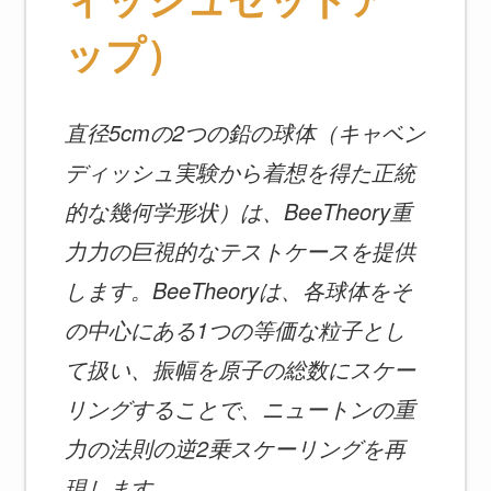
ップ）
直径5cmの2つの鉛の球体（キャベン
ディッシュ実験から着想を得た正統
的な幾何学形状）は、BeeTheory重
力力の巨視的なテストケースを提供
します。BeeTheoryは、各球体をそ
の中心にある1つの等価な粒子とし
て扱い、振幅を原子の総数にスケー
リングすることで、ニュートンの重
力の法則の逆2乗スケーリングを再
現します。