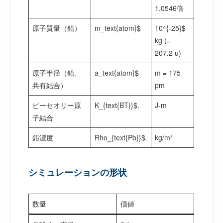
1.0546倍
原子質量（鉛）
m_text{atom}$
10^{-25}$
kg (=
207.2 u)
原子半径（鉛、
a_text{atom}$
m = 175
共有結合）
pm
ビーセオリー原
K_{text{BT}}$.
J-m
子結合
鉛濃度
Rho_{text{Pb}}$.
kg/m³
シミュレーションの形状
数量
価値