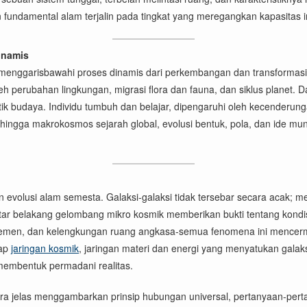
undamental alam terjalin pada tingkat yang meregangkan kapasitas ima
inamis
ini menggarisbawahi proses dinamis dari perkembangan dan transforma
i oleh perubahan lingkungan, migrasi flora dan fauna, dan siklus pl
ik budaya. Individu tumbuh dan belajar, dipengaruhi oleh kecenderung
hingga makrokosmos sejarah global, evolusi bentuk, pola, dan ide munc
dan evolusi alam semesta. Galaksi-galaksi tidak tersebar secara acak
i latar belakang gelombang mikro kosmik memberikan bukti tentang k
is elemen, dan kelengkungan ruang angkasa-semua fenomena ini mencer
kap
jaringan kosmik
, jaringan materi dan energi yang menyatukan galak
 membentuk permadani realitas.
ra jelas menggambarkan prinsip hubungan universal, pertanyaan-perta