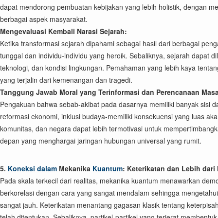
dapat mendorong pembuatan kebijakan yang lebih holistik, dengan me
berbagai aspek masyarakat.
Mengevaluasi Kembali Narasi Sejarah:
Ketika transformasi sejarah dipahami sebagai hasil dari berbagai pe
tunggal dan individu-individu yang heroik. Sebaliknya, sejarah dapat di
teknologi, dan kondisi lingkungan. Pemahaman yang lebih kaya tentan
yang terjalin dari kemenangan dan tragedi.
Tanggung Jawab Moral yang Terinformasi dan Perencanaan Mas
Pengakuan bahwa sebab-akibat pada dasarnya memiliki banyak sisi 
reformasi ekonomi, inklusi budaya-memiliki konsekuensi yang luas ak
komunitas, dan negara dapat lebih termotivasi untuk mempertimbangk
depan yang menghargai jaringan hubungan universal yang rumit.
5.
Koneksi dalam
Mekanika
Kuantum
: Keterikatan dan Lebih dari 
Pada skala terkecil dari realitas, mekanika kuantum menawarkan demon
berkorelasi dengan cara yang sangat mendalam sehingga mengetahui ke
sangat jauh. Keterikatan menantang gagasan klasik tentang keterpisahan
telah ditentukan. Sebaliknya, partikel-partikel yang terjerat memben