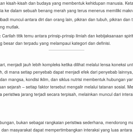
n kisah-kisah dan budaya yang membentuk kehidupan manusia. Ketahui
nusia ke dalam sebuah benang merah yang terus menerus memiliki mak
badi muncul-antara diri dan orang lain, pikiran dan tubuh, pikiran d
ng mutlak.
:
Carilah titik temu antara prinsip-prinsip ilmiah dan kebijaksanaan sp
g besar dan terpadu yang melampaui kategori dan definisi.
ari, menjadi jauh lebih kompleks ketika dilihat melalui lensa koneksi
h, di mana setiap penyebab dapat menjadi efek dari penyebab lainnya,
an mangsa, kondisi iklim, dan siklus nutrisi membentuk hubungan yang 
san sejarah – setiap faktor tersebut mengalir melalui tatanan sosial.
istiwa jarang terjadi secara terpisah, melainkan muncul dari interak
ubungan, bukan sebagai rangkaian peristiwa sederhana, mendorong ma
in dan masyarakat dapat mempertimbangkan interaksi yang luas antara f