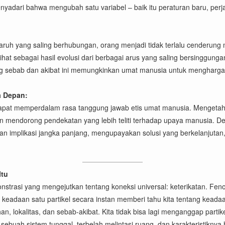
nyadari bahwa mengubah satu variabel – baik itu peraturan baru, per
ngaruh yang saling berhubungan, orang menjadi tidak terlalu cenderun
lihat sebagai hasil evolusi dari berbagai arus yang saling bersinggungan
g sebab dan akibat ini memungkinkan umat manusia untuk menghargai ko
a Depan:
dapat memperdalam rasa tanggung jawab etis umat manusia. Mengetah
an mendorong pendekatan yang lebih teliti terhadap upaya manusia. De
an implikasi jangka panjang, mengupayakan solusi yang berkelanjutan
Itu
strasi yang mengejutkan tentang koneksi universal: keterikatan. Fenom
adaan satu partikel secara instan memberi tahu kita tentang keadaan
, lokalitas, dan sebab-akibat. Kita tidak bisa lagi menganggap partikel
tuk sebuah sistem tunggal, terbelah melintasi ruang, dan karakteristi