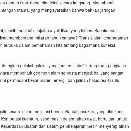
esta namun tidak dapat dideteksi secara langsung. Memahami
tantangan utama, yang mengisyaratkan bahwa bahkan jaringan
ni, masih menjadi subjek penyelidikan yang intens. Bagaimana
 lihat membentang miliaran tahun cahaya? Transisi dari keseragaman
celah terbuka dalam pemahaman kita tentang bagaimana koneksi
hubungkan galaksi-galaksi yang jauh melintasi jurang ruang angkasa
vitasi membentuk geometri alam semesta menjadi hal yang sangat
permadani besar materi, energi, dan jalinan halus realitas itu
lir secara instan melintasi benua. Rantai pasokan, yang didukung
. Komputasi kuantum, yang masih dalam tahap awal, bertujuan untuk
m. Kecerdasan Buatan dan sistem pembelajaran mesin menyerap aliran