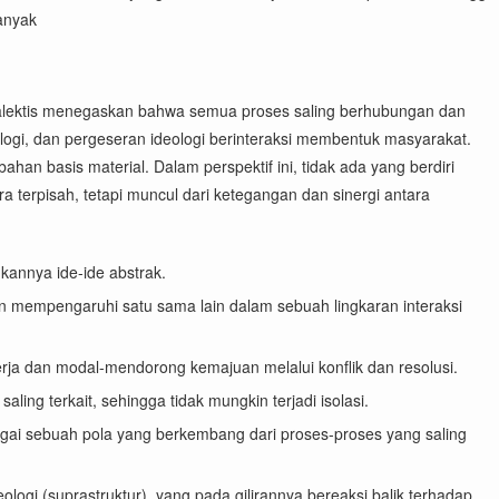
anyak
me dialektis menegaskan bahwa semua proses saling berhubungan dan
ogi, dan pergeseran ideologi berinteraksi membentuk masyarakat.
ahan basis material. Dalam perspektif ini, tidak ada yang berdiri
ara terpisah, tetapi muncul dari ketegangan dan sinergi antara
ukannya ide-ide abstrak.
n mempengaruhi satu sama lain dalam sebuah lingkaran interaksi
rja dan modal-mendorong kemajuan melalui konflik dan resolusi.
aling terkait, sehingga tidak mungkin terjadi isolasi.
agai sebuah pola yang berkembang dari proses-proses yang saling
logi (suprastruktur), yang pada gilirannya bereaksi balik terhadap