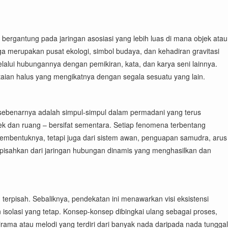
 bergantung pada jaringan asosiasi yang lebih luas di mana objek atau
uga merupakan pusat ekologi, simbol budaya, dan kehadiran gravitasi
alui hubungannya dengan pemikiran, kata, dan karya seni lainnya.
taian halus yang mengikatnya dengan segala sesuatu yang lain.
 sebenarnya adalah simpul-simpul dalam permadani yang terus
ek dan ruang – bersifat sementara. Setiap fenomena terbentang
g membentuknya, tetapi juga dari sistem awan, penguapan samudra, arus
dipisahkan dari jaringan hubungan dinamis yang menghasilkan dan
g terpisah. Sebaliknya, pendekatan ini menawarkan visi eksistensi
 isolasi yang tetap. Konsep-konsep dibingkai ulang sebagai proses,
irama atau melodi yang terdiri dari banyak nada daripada nada tunggal