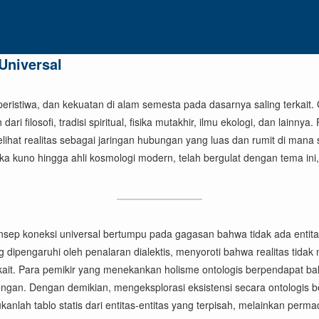
Universal
tiwa, dan kekuatan di alam semesta pada dasarnya saling terkait. Gagas
i filosofi, tradisi spiritual, fisika mutakhir, ilmu ekologi, dan lainn
melihat realitas sebagai jaringan hubungan yang luas dan rumit di ma
fisika kuno hingga ahli kosmologi modern, telah bergulat dengan tema
 konsep koneksi universal bertumpu pada gagasan bahwa tidak ada en
ng dipengaruhi oleh penalaran dialektis, menyoroti bahwa realitas tid
terkait. Para pemikir yang menekankan holisme ontologis berpendapat 
ungan. Dengan demikian, mengeksplorasi eksistensi secara ontologis b
kanlah tablo statis dari entitas-entitas yang terpisah, melainkan per