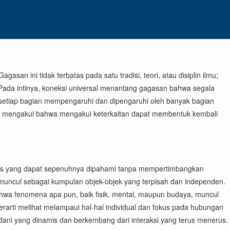
an ini tidak terbatas pada satu tradisi, teori, atau disiplin ilmu;
ya. Pada intinya, koneksi universal menantang gagasan bahwa segala
na setiap bagian mempengaruhi dan dipengaruhi oleh banyak bagian
 ini, mengakui bahwa mengakui keterkaitan dapat membentuk kembali
titas yang dapat sepenuhnya dipahami tanpa mempertimbangkan
ak muncul sebagai kumpulan objek-objek yang terpisah dan independen.
bahwa fenomena apa pun, baik fisik, mental, maupun budaya, muncul
erarti melihat melampaui hal-hal individual dan fokus pada hubungan
madani yang dinamis dan berkembang dari interaksi yang terus menerus.