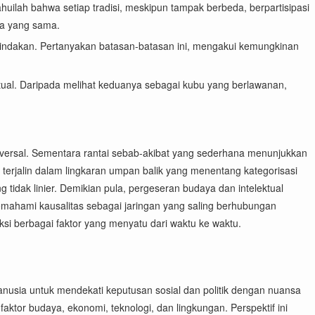
lah bahwa setiap tradisi, meskipun tampak berbeda, berpartisipasi
na yang sama.
an tindakan. Pertanyakan batasan-batasan ini, mengakui kemungkinan
iritual. Daripada melihat keduanya sebagai kubu yang berlawanan,
 universal. Sementara rantai sebab-akibat yang sederhana menunjukkan
 terjalin dalam lingkaran umpan balik yang menentang kategorisasi
tidak linier. Demikian pula, pergeseran budaya dan intelektual
 Memahami kausalitas sebagai jaringan yang saling berhubungan
si berbagai faktor yang menyatu dari waktu ke waktu.
nusia untuk mendekati keputusan sosial dan politik dengan nuansa
aktor budaya, ekonomi, teknologi, dan lingkungan. Perspektif ini