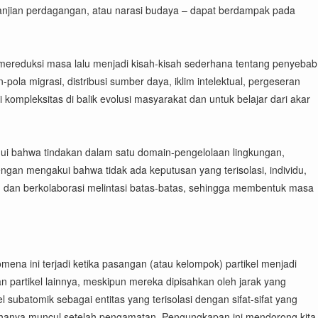
janjian perdagangan, atau narasi budaya – dapat berdampak pada
g mereduksi masa lalu menjadi kisah-kisah sederhana tentang penyebab
-pola migrasi, distribusi sumber daya, iklim intelektual, pergeseran
mpleksitas di balik evolusi masyarakat dan untuk belajar dari akar
ui bahwa tindakan dalam satu domain-pengelolaan lingkungan,
ngan mengakui bahwa tidak ada keputusan yang terisolasi, individu,
, dan berkolaborasi melintasi batas-batas, sehingga membentuk masa
ena ini terjadi ketika pasangan (atau kelompok) partikel menjadi
 partikel lainnya, meskipun mereka dipisahkan oleh jarak yang
 subatomik sebagai entitas yang terisolasi dengan sifat-sifat yang
knya hanya muncul setelah pengamatan. Pengungkapan ini mendorong kita