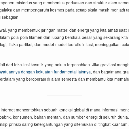
-komponen misterius yang membentuk perluasan dan struktur alam sem
-galaksi dan mempengaruhi kosmos pada setiap skala masih menjadi 
 sebagian.
l, yang membentuk jaringan materi dan energi yang kita amati saat i
dalam pola-pola filamen dan lubang berskala besar yang sekarang kita
gi, fisika partikel, dan model-model teoretis inflasi, meninggalkan 
nti dari teka-teki kosmik yang belum terpecahkan. Jika gravitasi meng
yatuannya dengan kekuatan fundamental lainnya
, dan bagaimana gra
terdalam yang beroperasi di alam semesta dan membantu kita memahami 
Internet mencontohkan sebuah koneksi global di mana informasi menga
 pabrik, konsumen, bahan mentah, dan sumber energi di seluruh dunia
sip-prinsip saling ketergantungan yang ditemukan di tingkat kuantu