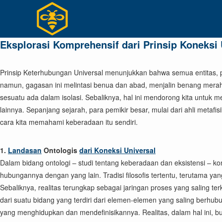
Skip
to
content
Eksplorasi Komprehensif dari Prinsip Koneksi 
Prinsip Keterhubungan Universal menunjukkan bahwa semua entitas, peris
namun, gagasan ini melintasi benua dan abad, menjalin benang merah dar
sesuatu ada dalam isolasi. Sebaliknya, hal ini mendorong kita untuk 
lainnya. Sepanjang sejarah, para pemikir besar, mulai dari ahli meta
cara kita memahami keberadaan itu sendiri.
1.
Landasan
Ontologis
dari Koneksi Universal
Dalam bidang ontologi – studi tentang keberadaan dan eksistensi –
hubungannya dengan yang lain. Tradisi filosofis tertentu, terutama ya
Sebaliknya, realitas terungkap sebagai jaringan proses yang saling 
dari suatu bidang yang terdiri dari elemen-elemen yang saling berhub
yang menghidupkan dan mendefinisikannya. Realitas, dalam hal ini, bu