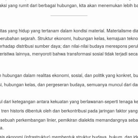
raksi yang rumit dari berbagai hubungan, kita akan menemukan lebih b
 realitas yang hidup yang tertanam dalam kondisi material. Materialis
erubahan sejarah. Struktur ekonomi, hubungan kelas, kemajuan teknol
erhadap distribusi sumber daya; dan nilai-nilai budaya merespons perub
eristiwa lainnya, menyoroti bahwa transformasi sosial tidak terjadi sec
 hubungan dalam realitas ekonomi, sosial, dan politik yang konkret, b
si, hubungan kelas, dan pergeseran budaya, semuanya muncul dari da
l dari ketegangan antara kekuatan yang berlawanan-seperti tenaga ke
en historis dibentuk oleh dan berkontribusi pada jaringan faktor yang s
gai sebuah perkembangan linier, pemikiran dialektis memandangnya seb
a.
sis ekonomi (infrastruktur) membentuk struktur budaya, hukum, dan ideo