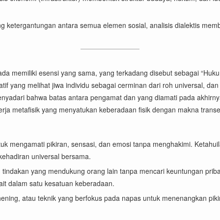
 ketergantungan antara semua elemen sosial, analisis dialektis memb
ada memiliki esensi yang sama, yang terkadang disebut sebagai “Huku
f yang melihat jiwa individu sebagai cerminan dari roh universal, dan 
menyadari bahwa batas antara pengamat dan yang diamati pada akhirnya a
a metafisik yang menyatukan keberadaan fisik dengan makna transen
uk mengamati pikiran, sensasi, dan emosi tanpa menghakimi. Ketahuila
kehadiran universal bersama.
 tindakan yang mendukung orang lain tanpa mencari keuntungan pribadi
t dalam satu kesatuan keberadaan.
 hening, atau teknik yang berfokus pada napas untuk menenangkan piki