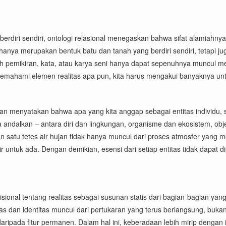
erdiri sendiri, ontologi relasional menegaskan bahwa sifat alamiahnya
 hanya merupakan bentuk batu dan tanah yang berdiri sendiri, tetapi j
pemikiran, kata, atau karya seni hanya dapat sepenuhnya muncul mel
k memahami elemen realitas apa pun, kita harus mengakui banyaknya un
gan menyatakan bahwa apa yang kita anggap sebagai entitas individu,
andalkan – antara diri dan lingkungan, organisme dan ekosistem, obj
aan satu tetes air hujan tidak hanya muncul dari proses atmosfer yan
 untuk ada. Dengan demikian, esensi dari setiap entitas tidak dapat 
isional tentang realitas sebagai susunan statis dari bagian-bagian yan
as dan identitas muncul dari pertukaran yang terus berlangsung, bukan
ripada fitur permanen. Dalam hal ini, keberadaan lebih mirip dengan 