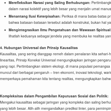
Merefleksikan Narasi yang Saling Berhubungan:
Pertimbangka
dalam narasi kolektif yang lebih besar yang menjalin umat ma
Menantang Ilusi Keterpisahan:
Periksa di mana batas-batas pri
bahwa batasan-batasan tersebut adalah konstruksi, bukan hal ya
Mengintegrasikan Ilmu Pengetahuan dan Wawasan Spiritual
lihatlah keduanya sebagai jendela yang membuka ke realitas yan
4. Hubungan Universal dan Prinsip Kausalitas
Kausalitas, yang sering dianggap remeh dalam penalaran kita sehari-h
linearitas, Prinsip Koneksi Universal mengungkapkan jaringan pengaru
yang rapi. Pertimbangkan sistem ekologi, di mana populasi pemangsa d
muncul dari berbagai pengaruh – tren ekonomi, inovasi teknologi, wari
memperkaya pemahaman kita tentang realitas, mengungkapkan bahwa per
Kompleksitas dalam Pengambilan Keputusan Sosial dan Politik:
Mengakui kausalitas sebagai jaringan yang kompleks dan saling berh
yang lebih besar. Alih-alih mengandalkan prediksi linier, para pemimp