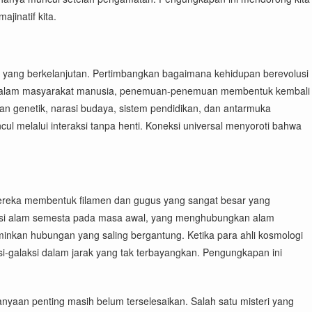
jinatif kita.
si yang berkelanjutan. Pertimbangkan bagaimana kehidupan berevolusi
anet. Dalam masyarakat manusia, penemuan-penemuan membentuk kembali
an genetik, narasi budaya, sistem pendidikan, dan antarmuka
ul melalui interaksi tanpa henti. Koneksi universal menyoroti bahwa
; mereka membentuk filamen dan gugus yang sangat besar yang
ondisi alam semesta pada masa awal, yang menghubungkan alam
minkan hubungan yang saling bergantung. Ketika para ahli kosmologi
si-galaksi dalam jarak yang tak terbayangkan. Pengungkapan ini
nyaan penting masih belum terselesaikan. Salah satu misteri yang