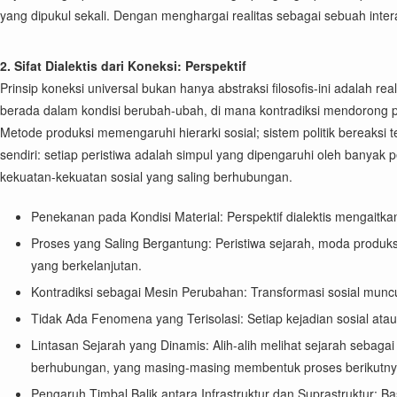
yang dipukul sekali. Dengan menghargai realitas sebagai sebuah inte
2. Sifat Dialektis dari Koneksi: Perspektif
Prinsip koneksi universal bukan hanya abstraksi filosofis-ini adalah
berada dalam kondisi berubah-ubah, di mana kontradiksi mendorong p
Metode produksi memengaruhi hierarki sosial; sistem politik bereaksi t
sendiri: setiap peristiwa adalah simpul yang dipengaruhi oleh banyak p
kekuatan-kekuatan sosial yang saling berhubungan.
Penekanan pada Kondisi Material: Perspektif dialektis mengaitkan
Proses yang Saling Bergantung: Peristiwa sejarah, moda produk
yang berkelanjutan.
Kontradiksi sebagai Mesin Perubahan: Transformasi sosial muncu
Tidak Ada Fenomena yang Terisolasi: Setiap kejadian sosial atau tr
Lintasan Sejarah yang Dinamis: Alih-alih melihat sejarah seba
berhubungan, yang masing-masing membentuk proses berikutny
Pengaruh Timbal Balik antara Infrastruktur dan Suprastruktur: Ba