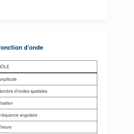
fonction d’onde
RÔLE
mplitude
ombre d’ondes spatiales
osition
réquence angulaire
’heure