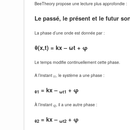
BeeTheory propose une lecture plus approfondie :
Le passé, le présent et le futur s
La phase d’une onde est donnée par :
θ(x,t) = kx – ωt + φ
Le temps modifie continuellement cette phase.
A l’instant
, le système a une phase :
t1
= kx –
+ φ
θ1
ωt1
À l’instant
, il a une autre phase :
t2
= kx –
+ φ
θ2
ωt2