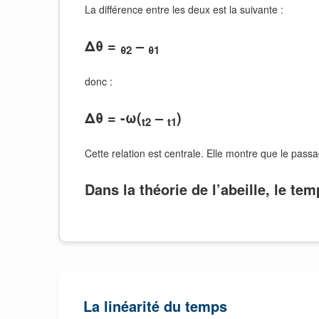
La différence entre les deux est la suivante :
Δθ =
–
θ2
θ1
donc :
Δθ = -ω(
–
)
t2
t1
Cette relation est centrale. Elle montre que le pa
Dans la théorie de l’abeille, le te
La linéarité du temps