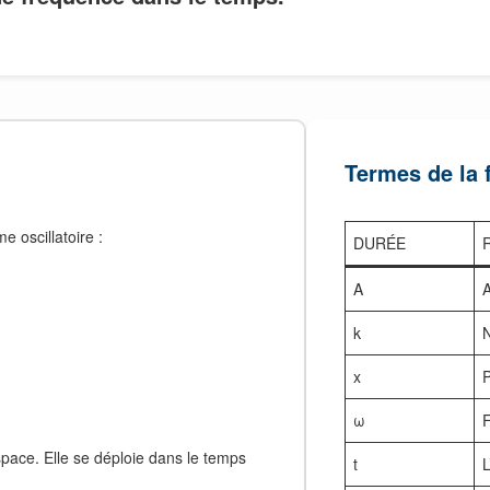
Termes de la 
 oscillatoire :
DURÉE
A
A
k
N
x
P
ω
F
space. Elle se déploie dans le temps
t
L