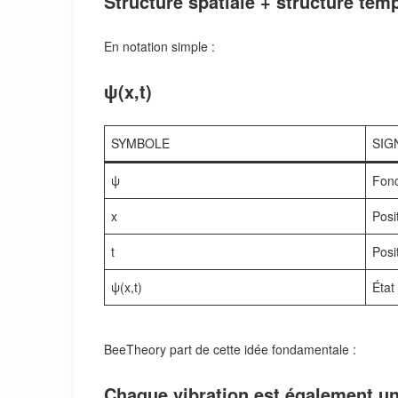
Structure spatiale + structure tem
En notation simple :
ψ(x,t)
SYMBOLE
SIG
ψ
Fonc
x
Posi
t
Posi
ψ(x,t)
État
BeeTheory part de cette idée fondamentale :
Chaque vibration est également un