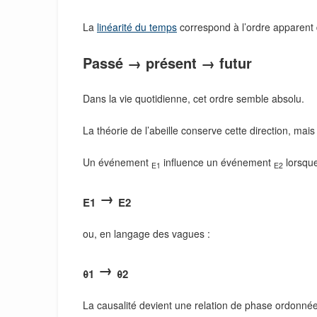
La
linéarité du temps
correspond à l’ordre apparent
Passé → présent → futur
Dans la vie quotidienne, cet ordre semble absolu.
La théorie de l’abeille conserve cette direction, mai
Un événement
influence un événement
lorsque
E1
E2
→
E1
E2
ou, en langage des vagues :
→
θ1
θ2
La causalité devient une relation de phase ordonnée