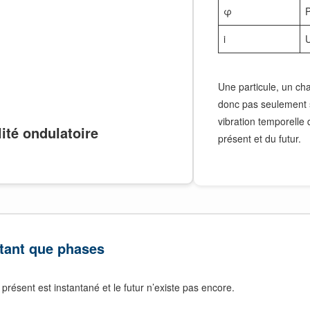
φ
i
U
Une particule, un ch
donc pas seulement 
vibration temporelle 
lité ondulatoire
présent et du futur.
n tant que phases
 présent est instantané et le futur n’existe pas encore.