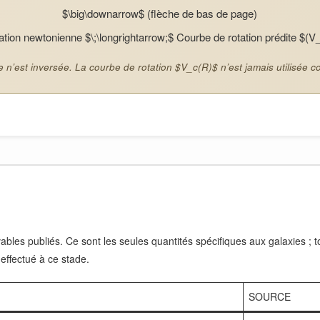
$\big\downarrow$ (flèche de bas de page)
ation newtonienne $\;\longrightarrow;$ Courbe de rotation prédite $(V
 n’est inversée. La courbe de rotation $V_c(R)$ n’est jamais utilisée 
bles publiés. Ce sont les seules quantités spécifiques aux galaxies ; tou
 effectué à ce stade.
SOURCE