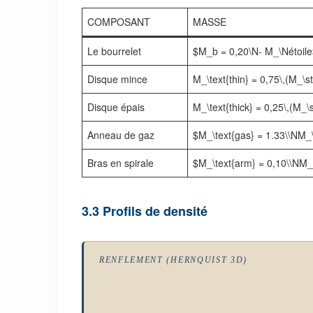
COMPOSANT
MASSE
Le bourrelet
$M_b = 0,20\N- M_\Nétoil
Disque mince
M_\text{thin} = 0,75\,(M_\s
Disque épais
M_\text{thick} = 0,25\,(M_\
Anneau de gaz
$M_\text{gas} = 1.33\\NM_\
Bras en spirale
$M_\text{arm} = 0,10\\NM_\t
3.3 Profils de densité
RENFLEMENT (HERNQUIST 3D)