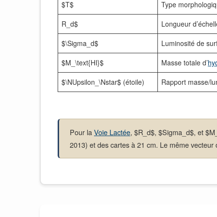
$T$
Type morphologiq
R_d$
Longueur d’échelle
$\Sigma_d$
Luminosité de surf
$M_\text{HI}$
Masse totale d’
hy
$\NUpsilon_\Nstar$ (étoile)
Rapport masse/lum
Pour la
Voie Lactée
, $R_d$, $Sigma_d$, et $M_t
2013) et des cartes à 21 cm. Le même vecteur d’e