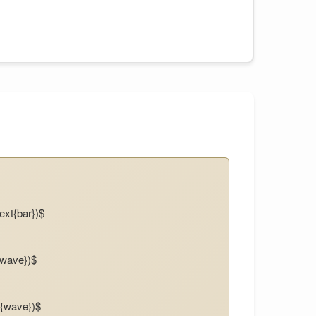
ext{bar})$
{wave})$
t{wave})$