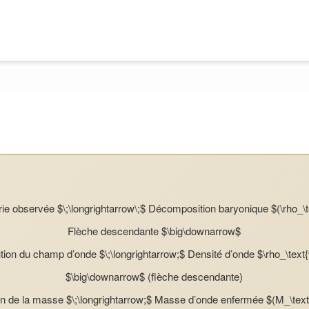
ie observée $\;\longrightarrow\;$ Décomposition baryonique $(\rho_\t
Flèche descendante $\big\downarrow$
ion du champ d’onde $\;\longrightarrow;$ Densité d’onde $\rho_\text
$\big\downarrow$ (flèche descendante)
ion de la masse $\;\longrightarrow;$ Masse d’onde enfermée $(M_\tex