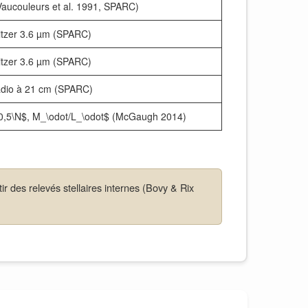
Vaucouleurs et al. 1991, SPARC)
itzer 3.6 µm (SPARC)
itzer 3.6 µm (SPARC)
adio à 21 cm (SPARC)
: 0,5\N$, M_\odot/L_\odot$ (McGaugh 2014)
 des relevés stellaires internes (Bovy & Rix