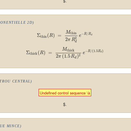
$.
PONENTIELLE 2D)
M
thin
−
/
R
R
Σ
(
)
=
R
e
d
thin
2
2
π
R
d
M
thick
−
/
(
1.5
)
R
R
Σ
(
)
=
R
e
d
thick
2
2
(
1.5
)
π
R
d
 TROU CENTRAL)
Undefined control sequence \à
$.
QUE MINCE)