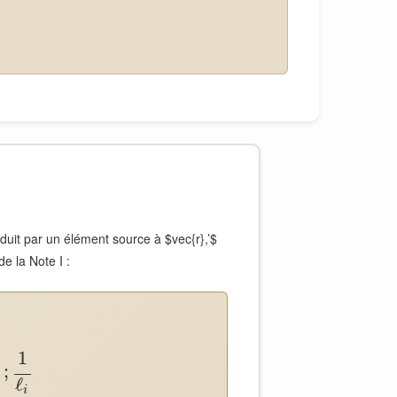
it par un élément source à $vec{r},’$
de la Note I :
1
;
ℓ
i