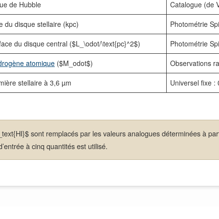
ue de Hubble
Catalogue (de 
 du disque stellaire (kpc)
Photométrie Sp
ace du disque central ($L_\odot/\text{pc}^2$)
Photométrie Sp
drogène atomique
($M_odot$)
Observations r
ière stellaire à 3,6 µm
Universel fixe 
ext{HI}$ sont remplacés par les valeurs analogues déterminées à partir
ntrée à cinq quantités est utilisé.