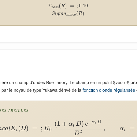
Σ
(
)
=
;
0.10
R
bras
(
)
S
i
g
m
a
R
mince
re un champ d’ondes BeeTheory. Le champ en un point $vec{r}$ produ
égi par le noyau de type Yukawa dérivé de la
fonction d’onde régularisée
DES ABEILLES
−
(
1
+
)
α
D
α
D
e
i
i
(
)
=
;
,
=
h
c
a
l
K
D
K
α
0
i
i
2
D