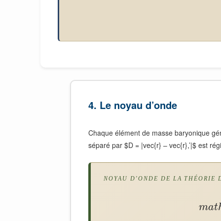
4. Le noyau d’onde
Chaque élément de masse baryonique génè
séparé par $D = |vec{r} – vec{r},’|$ est r
NOYAU D’ONDE DE LA THÉORIE 
m
a
t