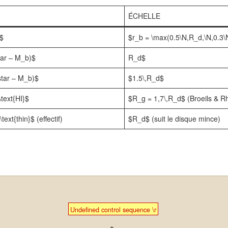
ÉCHELLE
e$
$r_b = \max(0.5\N,R_d,\N,0.3\N
tar – M_b)$
R_d$
star – M_b)$
$1.5\,R_d$
text{HI}$
$R_g = 1,7\,R_d$ (Broeils & R
ext{thin}$ (effectif)
$R_d$ (suit le disque mince)
Undefined control sequence \r