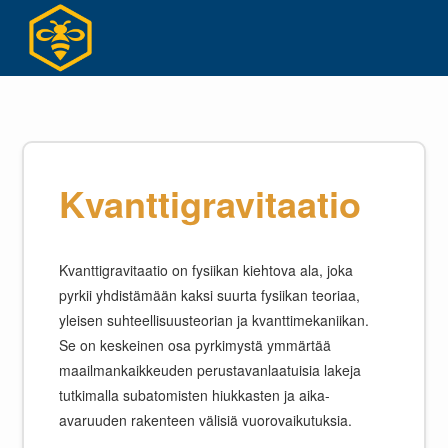
Siirry
suoraan
sisältöön
Kvanttigravitaatio
Kvanttigravitaatio on fysiikan kiehtova ala, joka
pyrkii yhdistämään kaksi suurta fysiikan teoriaa,
yleisen suhteellisuusteorian ja kvanttimekaniikan.
Se on keskeinen osa pyrkimystä ymmärtää
maailmankaikkeuden perustavanlaatuisia lakeja
tutkimalla subatomisten hiukkasten ja aika-
avaruuden rakenteen välisiä vuorovaikutuksia.