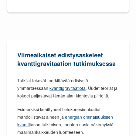
Viimeaikaiset edistysaskeleet
kvanttigravitaation tutkimuksessa
Tutkijat tekevät merkittävää edistystä
ymmärtäessään
kvanttigravitaatiota
. Uudet teoriat ja
kokeet paljastavat tämän alan kiehtovia piirteitä.
Esimerkiksi kehittyneet tietokonesimulaatiot
mahdollistavat aineen ja
energian ominaisuuksien
kvantti
tason tutkimisen, tarjoten uusia näkemyksiä
maailmankaikkeuden luonteeseen.