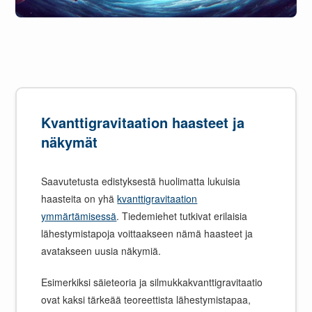
Kvanttigravitaation haasteet ja
näkymät
Saavutetusta edistyksestä huolimatta lukuisia
haasteita on yhä
kvanttigravitaation
ymmärtämisessä
. Tiedemiehet tutkivat erilaisia
lähestymistapoja voittaakseen nämä haasteet ja
avatakseen uusia näkymiä.
Esimerkiksi säieteoria ja silmukkakvanttigravitaatio
ovat kaksi tärkeää teoreettista lähestymistapaa,