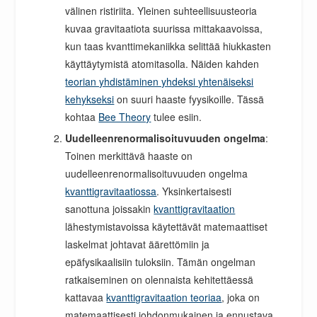
välinen ristiriita. Yleinen suhteellisuusteoria
kuvaa gravitaatiota suurissa mittakaavoissa,
kun taas kvanttimekaniikka selittää hiukkasten
käyttäytymistä atomitasolla. Näiden kahden
teorian yhdistäminen yhdeksi yhtenäiseksi
kehykseksi
on suuri haaste fyysikoille. Tässä
kohtaa
Bee Theory
tulee esiin.
Uudelleenrenormalisoituvuuden ongelma
:
Toinen merkittävä haaste on
uudelleenrenormalisoituvuuden ongelma
kvanttigravitaatiossa
. Yksinkertaisesti
sanottuna joissakin
kvanttigravitaation
lähestymistavoissa käytettävät matemaattiset
laskelmat johtavat äärettömiin ja
epäfysikaalisiin tuloksiin. Tämän ongelman
ratkaiseminen on olennaista kehitettäessä
kattavaa
kvanttigravitaation teoriaa
, joka on
matemaattisesti johdonmukainen ja ennustava.