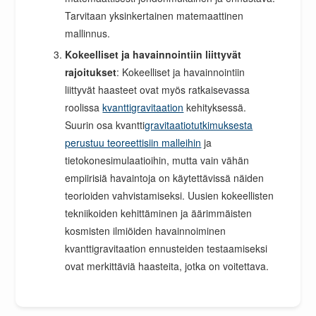
Tarvitaan yksinkertainen matemaattinen
mallinnus.
Kokeelliset ja havainnointiin liittyvät
rajoitukset
: Kokeelliset ja havainnointiin
liittyvät haasteet ovat myös ratkaisevassa
roolissa
kvanttigravitaation
kehityksessä.
Suurin osa kvantti
gravitaatiotutkimuksesta
perustuu teoreettisiin malleihin
ja
tietokonesimulaatioihin, mutta vain vähän
empiirisiä havaintoja on käytettävissä näiden
teorioiden vahvistamiseksi. Uusien kokeellisten
tekniikoiden kehittäminen ja äärimmäisten
kosmisten ilmiöiden havainnoiminen
kvanttigravitaation ennusteiden testaamiseksi
ovat merkittäviä haasteita, jotka on voitettava.