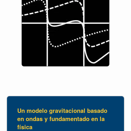
Un modelo gravitacional basado
en ondas y fundamentado en la
física