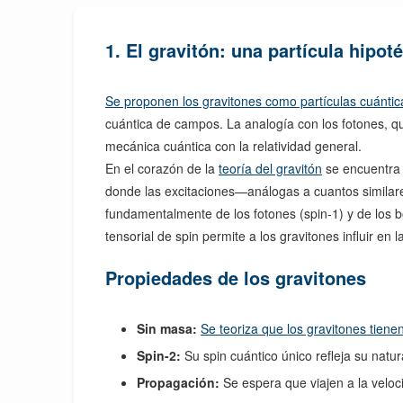
1. El gravitón: una partícula hipot
Se proponen los gravitones como partículas cuánti
cuántica de campos. La analogía con los fotones, que
mecánica cuántica con la relatividad general.
En el corazón de la
teoría del gravitón
se encuentra 
donde las excitaciones—análogas a cuantos similares
fundamentalmente de los fotones (spin-1) y de los b
tensorial de spin permite a los gravitones influir e
Propiedades de los gravitones
Sin masa:
Se teoriza que los gravitones tiene
Spin-2:
Su spin cuántico único refleja su natur
Propagación:
Se espera que viajen a la veloci