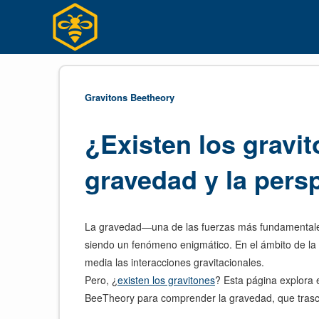
Skip
to
content
Gravitons Beetheory
¿Existen los gravi
gravedad y la pers
La gravedad—una de las fuerzas más fundamentales d
siendo un fenómeno enigmático. En el ámbito de la f
media las interacciones gravitacionales.
Pero, ¿
existen los gravitones
? Esta página explora e
BeeTheory para comprender la gravedad, que trasc