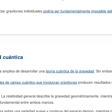
ar gravitones individuales
podría ser fundamentalmente imposible deb
d cuántica
ás amplios de desarrollar una
teoría cuántica de la gravedad
. Sin embar
ales de campo cuántico que involucran gravitones
producen resultados in
:
La relatividad general describe la gravedad geométricamente, mientra
n fundamental entre ambos marcos.
era sobre una variedad suave y continua del espacio-tiempo, mientras 