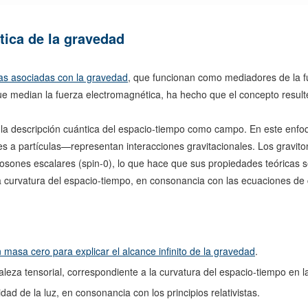
ética de la gravedad
cas asociadas con la gravedad
, que funcionan como mediadores de la fu
 median la fuerza electromagnética, ha hecho que el concepto resulte at
la descripción cuántica del espacio-tiempo como campo. En este enfo
 a partículas—representan interacciones gravitacionales. Los graviton
osones escalares (spin-0), lo que hace que sus propiedades teóricas se
n la curvatura del espacio-tiempo, en consonancia con las ecuaciones de
n masa cero para explicar el alcance infinito de la gravedad
.
aleza tensorial, correspondiente a la curvatura del espacio-tiempo en la
dad de la luz, en consonancia con los principios relativistas.