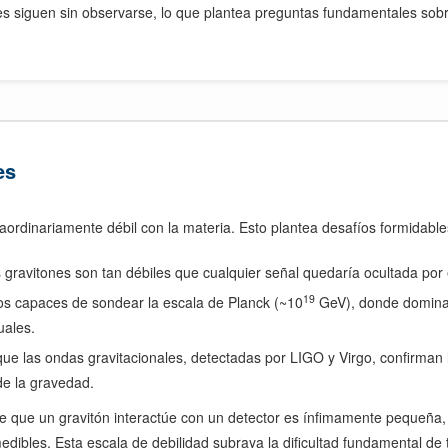
nes siguen sin observarse, lo que plantea preguntas fundamentales sobr
es
raordinariamente débil con la materia. Esto plantea desafíos formidabl
 gravitones son tan débiles que cualquier señal quedaría ocultada por e
19
s capaces de sondear la escala de Planck (~10
GeV), donde dominan 
uales.
e las ondas gravitacionales, detectadas por LIGO y Virgo, confirman 
de la gravedad.
 de que un gravitón interactúe con un detector es ínfimamente pequeña,
dibles. Esta escala de debilidad subraya la dificultad fundamental de