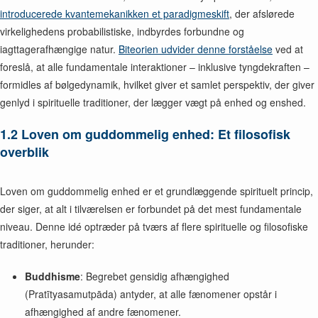
introducerede kvantemekanikken et paradigmeskift
, der afslørede
virkelighedens probabilistiske, indbyrdes forbundne og
iagttagerafhængige natur.
Biteorien udvider denne forståelse
ved at
foreslå, at alle fundamentale interaktioner – inklusive tyngdekraften –
formidles af bølgedynamik, hvilket giver et samlet perspektiv, der giver
genlyd i spirituelle traditioner, der lægger vægt på enhed og enshed.
1.2 Loven om guddommelig enhed: Et filosofisk
overblik
Loven om guddommelig enhed er et grundlæggende spirituelt princip,
der siger, at alt i tilværelsen er forbundet på det mest fundamentale
niveau. Denne idé optræder på tværs af flere spirituelle og filosofiske
traditioner, herunder:
Buddhisme
: Begrebet gensidig afhængighed
(Pratītyasamutpāda) antyder, at alle fænomener opstår i
afhængighed af andre fænomener.