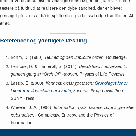
forfiner vores forståelse af virkelighedens bølgenatur, kan vi komme
tættere på fuldt ud at realisere den dybe sandhed, der er blevet
gentaget på tværs af både spirituelle og videnskabelige traditioner:
Alt
er ét
.
Referencer og yderligere læsning
Bohm, D. (1980).
Helhed og den implicitte orden.
Routledge.
Penrose, R. & Hameroff, S. (2014).
Bevidsthed i universet: En
gennemgang af “Orch OR”-teorien.
Physics of Life Reviews.
Laszlo, E. (2003).
Konnektivitetshypotesen:
Grundlaget for en
integreret videnskab om kvante
, kosmos, liv og bevidsthed.
SUNY Press.
Wheeler, J. A. (1990).
Information, fysik, kvante: Søgningen efter
forbindelser.
I Complexity, Entropy, and the Physics of
Information.