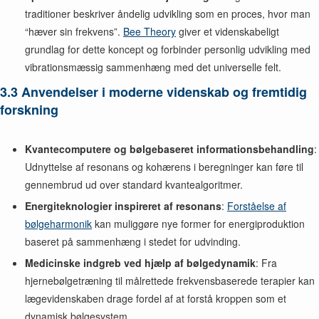
traditioner beskriver åndelig udvikling som en proces, hvor man
“hæver sin frekvens”.
Bee Theory
giver et videnskabeligt
grundlag for dette koncept og forbinder personlig udvikling med
vibrationsmæssig sammenhæng med det universelle felt.
3.3 Anvendelser i moderne videnskab og fremtidig
forskning
Kvantecomputere og bølgebaseret informationsbehandling
:
Udnyttelse af resonans og kohærens i beregninger kan føre til
gennembrud ud over standard kvantealgoritmer.
Energiteknologier inspireret af resonans
:
Forståelse af
bølgeharmonik
kan muliggøre nye former for energiproduktion
baseret på sammenhæng i stedet for udvinding.
Medicinske indgreb ved hjælp af bølgedynamik
: Fra
hjernebølgetræning til målrettede frekvensbaserede terapier kan
lægevidenskaben drage fordel af at forstå kroppen som et
dynamisk bølgesystem.