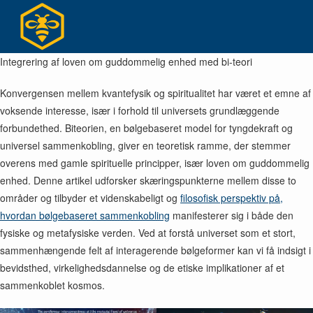
Skip
to
content
Integrering af loven om guddommelig enhed med bi-teori
Konvergensen mellem kvantefysik og spiritualitet har været et emne af
voksende interesse, især i forhold til universets grundlæggende
forbundethed. Biteorien, en bølgebaseret model for tyngdekraft og
universel sammenkobling, giver en teoretisk ramme, der stemmer
overens med gamle spirituelle principper, især loven om guddommelig
enhed. Denne artikel udforsker skæringspunkterne mellem disse to
områder og tilbyder et videnskabeligt og
filosofisk perspektiv på,
hvordan bølgebaseret sammenkobling
manifesterer sig i både den
fysiske og metafysiske verden. Ved at forstå universet som et stort,
sammenhængende felt af interagerende bølgeformer kan vi få indsigt i
bevidsthed, virkelighedsdannelse og de etiske implikationer af et
sammenkoblet kosmos.