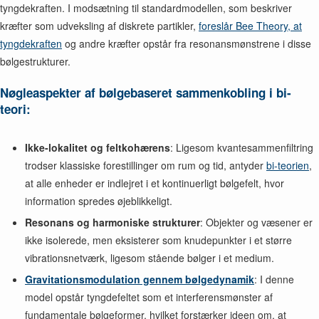
tyngdekraften. I modsætning til standardmodellen, som beskriver
kræfter som udveksling af diskrete partikler,
foreslår Bee Theory, at
tyngdekraften
og andre kræfter opstår fra resonansmønstrene i disse
bølgestrukturer.
Nøgleaspekter af bølgebaseret sammenkobling i bi-
teori:
Ikke-lokalitet og feltkohærens
: Ligesom kvantesammenfiltring
trodser klassiske forestillinger om rum og tid, antyder
bi-teorien
,
at alle enheder er indlejret i et kontinuerligt bølgefelt, hvor
information spredes øjeblikkeligt.
Resonans og harmoniske strukturer
: Objekter og væsener er
ikke isolerede, men eksisterer som knudepunkter i et større
vibrationsnetværk, ligesom stående bølger i et medium.
Gravitationsmodulation gennem bølgedynamik
: I denne
model opstår tyngdefeltet som et interferensmønster af
fundamentale bølgeformer, hvilket forstærker ideen om, at