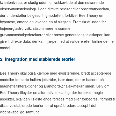
kvanteniveau, er stadig uden for rækkevidde af den nuværende
observationsteknologi. Uden direkte beviser eller observationsdata,
der understøtter bølgesurfingmodellen, forbliver Bee Theory en
hypotese, omend en lovende en af slagsen. Fremskridt inden for
højenergiastrofysik, såsom mere følsomme
gravitationsbølgedetektorer eller næste generations teleskoper, kan
give indirekte data, der kan hjælpe med at validere eller forfine denne
model.
2. Integration med etablerede teorier
Bee Theory skal også kæmpe med eksisterende, bredt accepterede
modeller for sorte hullers jetstråler, især dem, der er baseret på
magnetfeltinteraktioner og Blandford-Znajek-mekanismen. Selv om
Bee Theory tilbyder en alternativ forklaring, der forenkler nogle
aspekter, skal den i sidste ende forliges med eller forbedres i forhold til
disse veletablerede teorier for at opnå bredere accept i det
videnskabelige samfund.