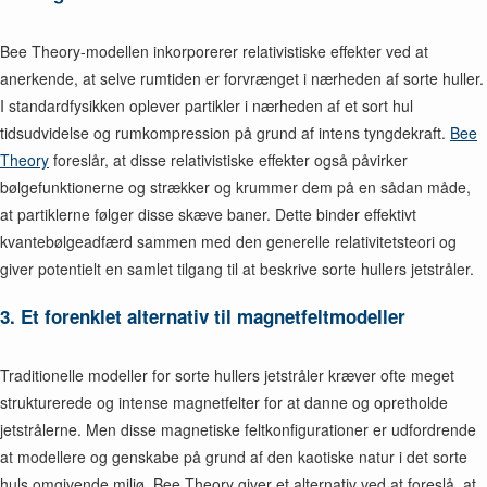
Bee Theory-modellen inkorporerer relativistiske effekter ved at
anerkende, at selve rumtiden er forvrænget i nærheden af sorte huller.
I standardfysikken oplever partikler i nærheden af et sort hul
tidsudvidelse og rumkompression på grund af intens tyngdekraft.
Bee
Theory
foreslår, at disse relativistiske effekter også påvirker
bølgefunktionerne og strækker og krummer dem på en sådan måde,
at partiklerne følger disse skæve baner. Dette binder effektivt
kvantebølgeadfærd sammen med den generelle relativitetsteori og
giver potentielt en samlet tilgang til at beskrive sorte hullers jetstråler.
3. Et forenklet alternativ til magnetfeltmodeller
Traditionelle modeller for sorte hullers jetstråler kræver ofte meget
strukturerede og intense magnetfelter for at danne og opretholde
jetstrålerne. Men disse magnetiske feltkonfigurationer er udfordrende
at modellere og genskabe på grund af den kaotiske natur i det sorte
huls omgivende miljø. Bee Theory giver et alternativ ved at foreslå, at