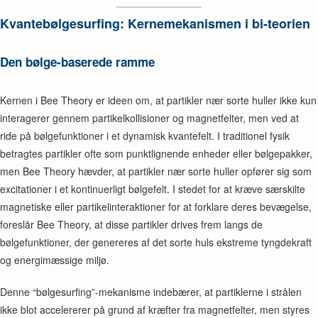
Kvantebølgesurfing: Kernemekanismen i bi-teorien
Den bølge-baserede ramme
Kernen i Bee Theory er ideen om, at partikler nær sorte huller ikke kun
interagerer gennem partikelkollisioner og magnetfelter, men ved at
ride på bølgefunktioner i et dynamisk kvantefelt. I traditionel fysik
betragtes partikler ofte som punktlignende enheder eller bølgepakker,
men Bee Theory hævder, at partikler nær sorte huller opfører sig som
excitationer i et kontinuerligt bølgefelt. I stedet for at kræve særskilte
magnetiske eller partikelinteraktioner for at forklare deres bevægelse,
foreslår Bee Theory, at disse partikler drives frem langs de
bølgefunktioner, der genereres af det sorte huls ekstreme tyngdekraft
og energimæssige miljø.
Denne “bølgesurfing”-mekanisme indebærer, at partiklerne i strålen
ikke blot accelererer på grund af kræfter fra magnetfelter, men styres