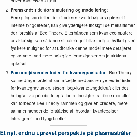
driver dannelsen af jets.
Fremskridt
inden
for simulering og modellering
:
Beregningsmodeller, der simulerer kvantebølgers opførsel i
intense tyngdefelter, kan give yderligere indsigt i de mekanismer,
der foreslås af Bee Theory. Efterhånden som kvantecomputere
udvikler sig, kan sådanne simuleringer blive mulige, hvilket giver
fysikere mulighed for at udforske denne model mere detaljeret
og komme med mere nøjagtige forudsigelser om jetstrålens
opførsel.
Samarbejdsteorier inden for kvantegravitation
: Bee Theory
kunne drage fordel af samarbejde med andre nye teorier inden
for kvantegravitation, såsom loop-kvantetyngdekraft eller det
holografiske princip. Integration af indsigter fra disse modeller
kan forbedre Bee Theory-rammen og give en bredere, mere
sammenhængende forståelse af, hvordan kvantebølger
interagerer med tyngdefelter.
Et nyt, endnu uprøvet perspektiv på plasmastråler