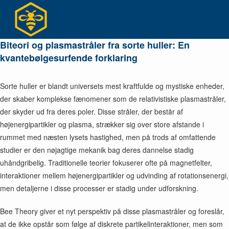
Skip
to
content
Biteori og plasmastråler fra sorte huller: En
kvantebølgesurfende forklaring
Sorte huller er blandt universets mest kraftfulde og mystiske enheder,
der skaber komplekse fænomener som de relativistiske plasmastråler,
der skyder ud fra deres poler. Disse stråler, der består af
højenergipartikler og plasma, strækker sig over store afstande i
rummet med næsten lysets hastighed, men på trods af omfattende
studier er den nøjagtige mekanik bag deres dannelse stadig
uhåndgribelig. Traditionelle teorier fokuserer ofte på magnetfelter,
interaktioner mellem højenergipartikler og udvinding af rotationsenergi,
men detaljerne i disse processer er stadig under udforskning.
Bee Theory giver et nyt perspektiv på disse plasmastråler og foreslår,
at de ikke opstår som følge af diskrete partikelinteraktioner, men som