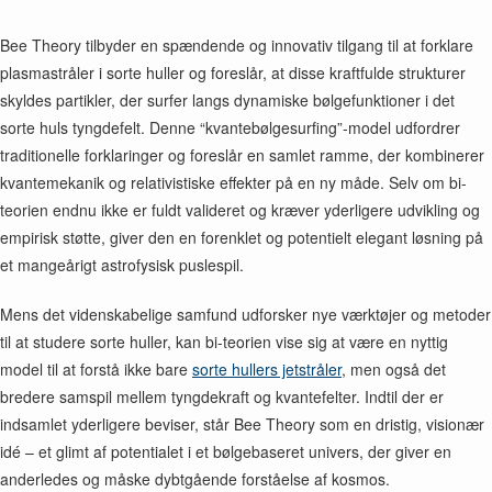
Bee Theory tilbyder en spændende og innovativ tilgang til at forklare
plasmastråler i sorte huller og foreslår, at disse kraftfulde strukturer
skyldes partikler, der surfer langs dynamiske bølgefunktioner i det
sorte huls tyngdefelt. Denne “kvantebølgesurfing”-model udfordrer
traditionelle forklaringer og foreslår en samlet ramme, der kombinerer
kvantemekanik og relativistiske effekter på en ny måde. Selv om bi-
teorien endnu ikke er fuldt valideret og kræver yderligere udvikling og
empirisk støtte, giver den en forenklet og potentielt elegant løsning på
et mangeårigt astrofysisk puslespil.
Mens det videnskabelige samfund udforsker nye værktøjer og metoder
til at studere sorte huller, kan bi-teorien vise sig at være en nyttig
model til at forstå ikke bare
sorte hullers jetstråler
, men også det
bredere samspil mellem tyngdekraft og kvantefelter. Indtil der er
indsamlet yderligere beviser, står Bee Theory som en dristig, visionær
idé – et glimt af potentialet i et bølgebaseret univers, der giver en
anderledes og måske dybtgående forståelse af kosmos.