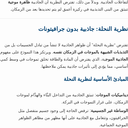
لتفاعلات الجاذبية. وبدلاً من ذلك، تفترض النظرية أن الجاذبية
ظاهرة موجية
تنبثق من البنى التذبذبية في ركيزة أعمق لم يتم تحديدها بعد من الزمكان.
نظرية النحلة: جاذبية بدون جرافيتونات
تفترض “نظرية النحلة” أن ظواهر الجاذبية لا تنشأ من تبادل الجسيمات بل من
التذبذبات الشبيهة بالموجات في الزمكان نفسه
. ويرتكز هذا النموذج على مفهوم
الجاذبية الموج
ية، الذي يفترض أن المادة والطاقة تخلق تموجات في وسط كمي
أساسي، مما يؤدي إلى تأثيرات جاذبية يمكن ملاحظتها.
المبادئ الأساسية لنظرية النحلة
ديناميكيات الموجات
: تنبثق الجاذبية من التداخل البنَّاء والهدَّام لموجات
الزمكان، على غرار التموجات في البركة.
الوساطة غير الجسيمية
: ترفض الحاجة إلى وجود جسيم منفصل مثل
الجرافيتون، وتتعامل مع الجاذبية على أنها مظهر من مظاهر الظواهر
الموجية الجماعية.