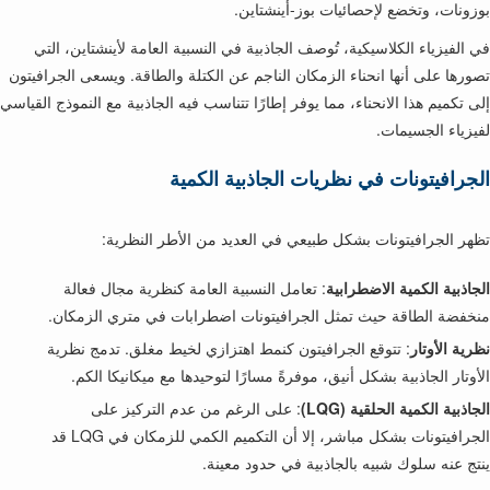
بوزونات، وتخضع لإحصائيات بوز-أينشتاين.
في الفيزياء الكلاسيكية، تُوصف الجاذبية في النسبية العامة لأينشتاين، التي
تصورها على أنها انحناء الزمكان الناجم عن الكتلة والطاقة. ويسعى الجرافيتون
إلى تكميم هذا الانحناء، مما يوفر إطارًا تتناسب فيه الجاذبية مع النموذج القياسي
لفيزياء الجسيمات.
الجرافيتونات في نظريات الجاذبية الكمية
تظهر الجرافيتونات بشكل طبيعي في العديد من الأطر النظرية:
الجاذبية الكمية الاضطرابية
: تعامل النسبية العامة كنظرية مجال فعالة
منخفضة الطاقة حيث تمثل الجرافيتونات اضطرابات في متري الزمكان.
نظرية الأوتار
: تتوقع الجرافيتون كنمط اهتزازي لخيط مغلق. تدمج نظرية
الأوتار الجاذبية بشكل أنيق، موفرةً مسارًا لتوحيدها مع ميكانيكا الكم.
الجاذبية الكمية الحلقية (LQG)
: على الرغم من عدم التركيز على
الجرافيتونات بشكل مباشر، إلا أن التكميم الكمي للزمكان في LQG قد
ينتج عنه سلوك شبيه بالجاذبية في حدود معينة.