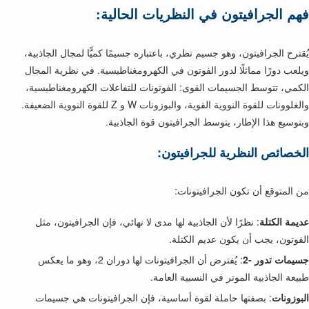
فهم الجرافيتون في النظريات الحالية:
يُقترح الجرافيتون، وهو جسيم نظري، باعتباره جسيمًا كميًّا لمجال الجاذبية،
ويلعب دورًا مماثلًا لدور الفوتون في الكهرومغناطيسية. في نظرية المجال
الكمي، تتوسط الجسيمات القوى: الفوتونات للتفاعلات الكهرومغناطيسية،
والغلوونات للقوة النووية القوية، والبوزونات W و Z للقوة النووية الضعيفة.
وبتوسيع هذا الإطار، يتوسط الجرافيتون قوة الجاذبية.
الخصائص النظرية للجرافيتون:
من المتوقع أن تكون الجرافيتونات:
عديمة الكتلة
: نظرًا لأن الجاذبية لها مدى لا نهائي، فإن الجرافيتون، مثل
الفوتون، يجب أن يكون عديم الكتلة.
جسيمات تدور -2
: يُفترض أن الجرافيتونات لها دوران 2، وهو ما يعكس
طبيعة الجاذبية الموتر في النسبية العامة.
البوزونات
: بصفتها حاملة لقوة أساسية، فإن الجرافيتونات هي جسيمات