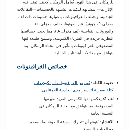
للزمكان. في هذا النهج، يُعامل الزمكان كحقل تمثل فيه
الإثارات—المشابهة للكمات الشبيهة بالجسيمات—التفاعلات
الجاذبية. وتختلف الغرافيتونات، باعتبارها جسيمات ذات لف
مغزلي-2، جوهريًا عن الفوتونات (لف مغزلي-1)
والبوزونات القياسية (لف مغزلي-0)، مما يجعل خصائصها
النظرية فريدة في الفيزياء الكمومية. وتسمح طبيعة لفها
المصفوفي للغرافيتونات بالتأثير في انحناء الزمكان، بما
يتوافق مع معادلات أينشتاين الحقلية.
خصائص الغرافيتونات
عديمة الكتلة:
تُفترض الغرافيتونات أن تكون ذات
كتلة صفرية لتفسير مدى الجاذبية اللامتناهي
.
لف-2:
يعكس لفها الكمومي الفريد طبيعتها
المصفوفية، بما يتوافق مع انحناء الزمكان في
النسبية العامة.
الانتشار:
يُتوقع أن تتحرك بسرعة الضوء، بما ينسجم
مع المبادئ النسبية.