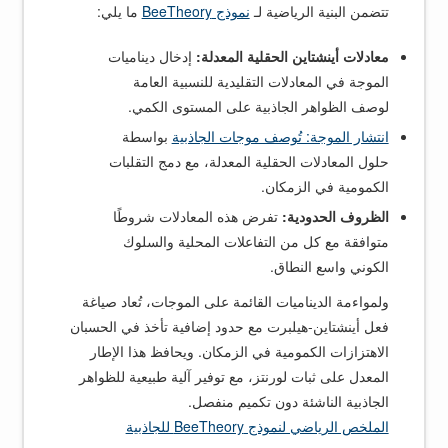
تتضمن البنية الرياضية لـ
نموذج BeeTheory
ما يلي:
معادلات أينشتاين الحقلية المعدلة:
إدخال ديناميات
الموجة في المعادلات التقليدية للنسبية العامة
لوصف الظواهر الجاذبية على المستوى الكمي.
انتشار الموجة: تُوصف موجات الجاذبية
بواسطة
حلول المعادلات الحقلية المعدلة، مع دمج التقلبات
الكمومية في الزمكان.
الظروف الحدودية:
تفرض هذه المعادلات شروطًا
متوافقة مع كل من التفاعلات المحلية والسلوك
الكوني واسع النطاق.
ولمواءمة الديناميات القائمة على الموجات، تُعاد صياغة
فعل أينشتاين-هيلبرت مع حدود إضافية تأخذ في الحسبان
الاهتزازات الكمومية في الزمكان. ويحافظ هذا الإطار
المعدل على ثبات لورنتز، مع توفير آلية طبيعية للظواهر
الجاذبية الناشئة دون تكميم منفصل.
الملخص الرياضي لنموذج BeeTheory للجاذبية