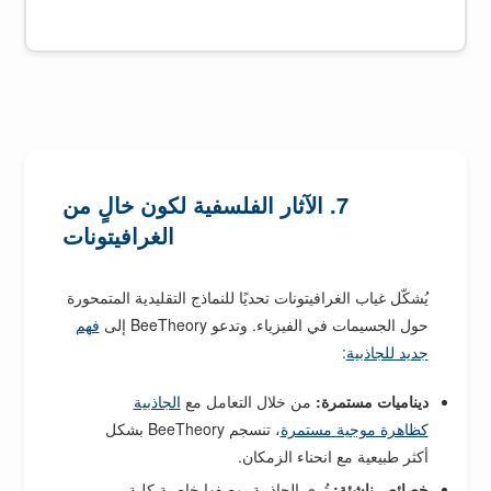
7. الآثار الفلسفية لكون خالٍ من
الغرافيتونات
يُشكّل غياب الغرافيتونات تحديًا للنماذج التقليدية المتمحورة
حول الجسيمات في الفيزياء. وتدعو BeeTheory إلى
فهم
جديد للجاذبية
:
ديناميات مستمرة:
من خلال التعامل مع
الجاذبية
كظاهرة موجية مستمرة
، تنسجم BeeTheory بشكل
أكثر طبيعية مع انحناء الزمكان.
خصائص ناشئة:
تُرى الجاذبية بوصفها خاصية كلية