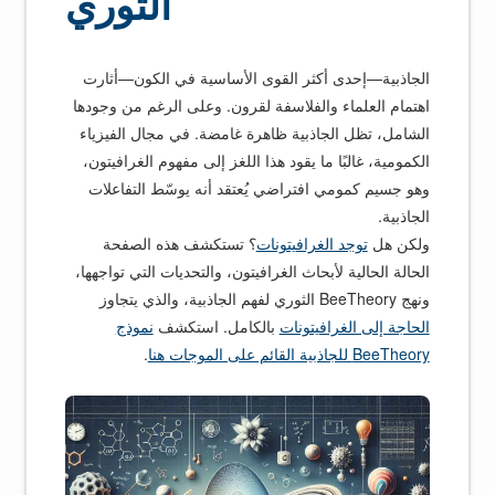
الثوري
الجاذبية—إحدى أكثر القوى الأساسية في الكون—أثارت
اهتمام العلماء والفلاسفة لقرون. وعلى الرغم من وجودها
الشامل، تظل الجاذبية ظاهرة غامضة. في مجال الفيزياء
الكمومية، غالبًا ما يقود هذا اللغز إلى مفهوم الغرافيتون،
وهو جسيم كمومي افتراضي يُعتقد أنه يوسّط التفاعلات
الجاذبية.
ولكن هل
توجد الغرافيتونات
؟ تستكشف هذه الصفحة
الحالة الحالية لأبحاث الغرافيتون، والتحديات التي تواجهها،
ونهج BeeTheory الثوري لفهم الجاذبية، والذي يتجاوز
الحاجة إلى الغرافيتونات
بالكامل. استكشف
نموذج
BeeTheory للجاذبية القائم على الموجات هنا
.