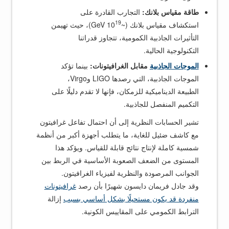
طاقة مقياس بلانك:
التجارب القادرة على
19
استكشاف مقياس بلانك (~10
GeV)، حيث تهيمن
التأثيرات الجاذبية الكمومية، تتجاوز قدراتنا
التكنولوجية الحالية.
الموجات الجاذبية
مقابل الغرافيتونات:
بينما تؤكد
الموجات الجاذبية، التي رصدها LIGO وVirgo،
الطبيعة الديناميكية للزمكان، فإنها لا تقدم دليلًا على
التكميم المنفصل للجاذبية.
تشير الحسابات النظرية إلى أن احتمال تفاعل غرافيتون
مع كاشف ضئيل للغاية، ما يتطلب أجهزة أكبر من أنظمة
شمسية كاملة لإنتاج نتائج قابلة للقياس. ويؤكد هذا
المستوى من الضعف الصعوبة الأساسية في الربط بين
الجوانب المرصودة والنظرية لفيزياء الغرافيتون.
وقد جادل فريمان دايسون شهيرًا بأن رصد
غرافيتونات
منفردة قد يكون مستحيلًا بشكل أساسي بسبب
إزالة
الترابط الكمومي على المقاييس الكونية.