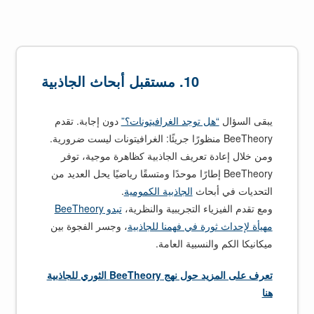
10. مستقبل أبحاث الجاذبية
يبقى السؤال
“هل توجد الغرافيتونات؟”
دون إجابة. تقدم
BeeTheory منظورًا جريئًا: الغرافيتونات ليست ضرورية.
ومن خلال إعادة تعريف الجاذبية كظاهرة موجية، توفر
BeeTheory إطارًا موحدًا ومتسقًا رياضيًا يحل العديد من
التحديات في أبحاث
الجاذبية الكمومية
.
ومع تقدم الفيزياء التجريبية والنظرية،
تبدو BeeTheory
مهيأة لإحداث ثورة في فهمنا للجاذبية
، وجسر الفجوة بين
ميكانيكا الكم والنسبية العامة.
تعرف على المزيد حول نهج BeeTheory الثوري للجاذبية
هنا