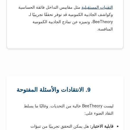
التقنيات المستقبلية
مثل مقاييس التداخل فائقة الحساسية
وكواشف الجاذبية الكمومية قد توفر تحققًا تجريبيًا لـ
BeeTheory، وتميزه عن نماذج الجاذبية الكمومية
المنافسة.
9. الانتقادات والأسئلة المفتوحة
ليست BeeTheory خالية من التحديات. وغالبًا ما يسلط
النقاد الضوء على:
قابلية الاختبار:
هل يمكن التحقق تجريبيًا من تنبؤات