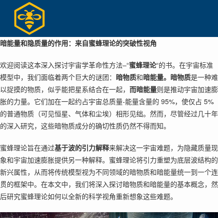
Skip
to
content
暗能量和隐质量的作用：来自蜜蜂理论的突破性视角
欢迎阅读这本深入探讨宇宙学革命性方法–“
蜜蜂理论
“的书。在宇宙标准
模型中，我们面临着两个巨大的谜团：
暗物质
和
暗能量。暗物质
是一种难
以捉摸的物质，似乎能把星系结合在一起，
而暗能量
则是推动宇宙加速膨
胀的力量。它们加在一起约占宇宙总质量-能量含量的 95%，使仅占 5%
的普通物质（可见恒星、气体和尘埃）相形见绌。然而，尽管经过几十年
的深入研究，这些暗物质成分的确切性质仍然不得而知。
蜜蜂理论旨在通过
基于波的引力解释
来解决这一宇宙难题，为隐藏质量现
象和宇宙加速膨胀提供另一种解释。蜜蜂理论将引力重塑为底层波结构的
新兴属性，从而将传统模型视为不同领域的暗物质和暗能量统一到一个连
贯的框架中。在本文中，我们将深入探讨暗物质和暗能量的基本概念，然
后研究蜜蜂理论如何以全新的科学视角重新想象这些难题。