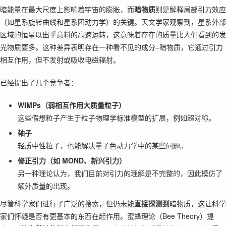
暗能量在最大尺度上影响着宇宙的膨胀，而
暗物质
则是解释局部引力效应
（如星系旋转曲线和星系团动力学）的关键。天文学家观察到，星系外部
区域的恒星以出乎意料的高速运转，这意味着存在的质量比人们看到的发
光物质要多。这种差异表明存在一种看不见的成分–暗物质，它通过引力
相互作用，但不发射或吸收电磁辐射。
已经提出了几个竞争者：
WIMPs（弱相互作用大质量粒子）
这些假想粒子产生于粒子物理学标准模型的扩展，例如超对称。
轴子
轻质中性粒子，也能解决量子色动力学中的某些问题。
修正引力（如 MOND、新兴引力）
另一种理论认为，我们目前对引力的理解是不完整的，因此模仿了
额外质量的出现。
尽管科学家们进行了广泛的搜索，但仍未能
直接探测到
暗物质，这让科学
家们怀疑是否有更基本的东西在起作用。蜜蜂理论（Bee Theory）提