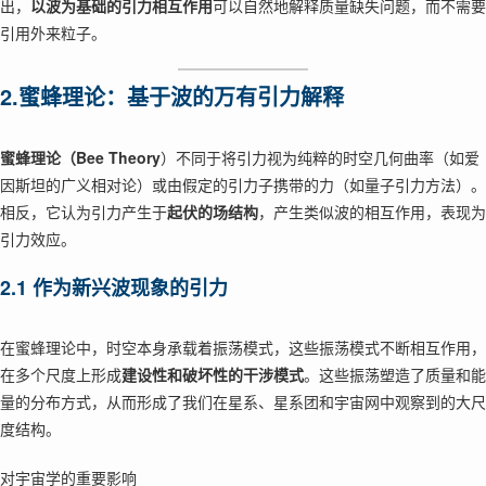
出，
以波为基础的引力相互作用
可以自然地解释质量缺失问题，而不需要
引用外来粒子。
2.蜜蜂理论：基于波的万有引力解释
蜜蜂理论（Bee Theory
）不同于将引力视为纯粹的时空几何曲率（如爱
因斯坦的广义相对论）或由假定的引力子携带的力（如量子引力方法）。
相反，它认为引力产生于
起伏的场结构
，产生类似波的相互作用，表现为
引力效应。
2.1 作为新兴波现象的引力
在蜜蜂理论中，时空本身承载着振荡模式，这些振荡模式不断相互作用，
在多个尺度上形成
建设性和破坏性的干涉模式
。这些振荡塑造了质量和能
量的分布方式，从而形成了我们在星系、星系团和宇宙网中观察到的大尺
度结构。
对宇宙学的重要影响