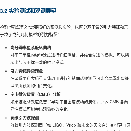
3.2 实验测试和观测展望
检验 “蜜蜂理论 “需要精细的观测和实验，以区分
基于波的引力特征
和基
于粒子或纯几何模型的
引力特征
：
高分辨率星系旋转曲线
对不同半径的旋转速度进行详细测绘，并结合先进的模拟，可以揭
示出与波干扰一致的明显模式。
引力透镜异常现象
在星系团和大质量天体周围进行的精确透镜测量可能会暴露出蜜蜂
理论所预测的相位变化。
宇宙微波背景（CMB）分析
如果波驱动效应改变了早期宇宙密度波动的演化，那么 CMB 各向
异性模式可能会出现微妙的变化。
高级引力波探测
随着引力波探测器（如 LIGO、Virgo 和未来的天文台）变得更加灵