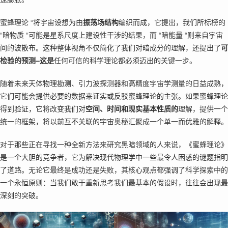
蜜蜂理论 “将宇宙设想为由
振荡场结构
编织而成，它提出，我们所标榜的
“暗物质 “可能是星系尺度上建设性干涉的结果，而 “暗能量 “则来自宇宙
间的波散布。这种整体视角不仅简化了我们对暗成分的理解，还提出了
可
检验的预测–这是
任何可信的科学理论都必须迈出的关键一步。
随着未来天体物理勘测、引力波探测器和高精度宇宙学测量的日益成熟，
它们可能会提供必要的数据来证实或反驳蜜蜂理论的主张。如果蜜蜂理论
得到验证，它将改变我们对
空间、时间和现实基本性质的
理解，提供一个
统一的框架，将以前互不关联的宇宙奥秘汇聚成一个单一而优雅的解释。
对于那些正在寻找一种全新方法来研究黑暗领域的人来说，《蜜蜂理论》
是一个大胆的竞争者，它为解决现代物理学中一些最令人困惑的谜题指明
了道路。无论它最终是成功还是失败，其核心观点都强调了科学探索中的
一个永恒原则：当我们敢于重新思考我们最基本的假设时，往往会出现最
深刻的突破。