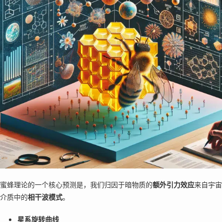
蜜蜂理论的一个核心预测是，我们归因于暗物质的
额外引力效应
来自宇宙
介质中的
相干波模式
。
星系旋转曲线