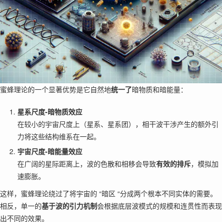
蜜蜂理论的一个显著优势是它自然地
统一了
暗物质和暗能量：
星系尺度-暗物质效应
在较小的宇宙尺度上（星系、星系团），相干波干涉产生的额外引
力将这些结构维系在一起。
宇宙尺度-暗能量效应
在广阔的星际距离上，波的色散和相移会导致
有效的排斥
，模拟加
速膨胀。
这样，蜜蜂理论绕过了将宇宙的 “暗区 “分成两个根本不同实体的需要。
相反，单一的
基于波的引力机制
会根据底层波模式的规模和连贯性而表现
出不同的效果。