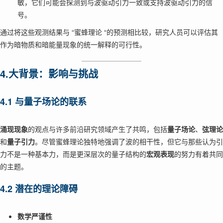
敏，它们可能会探测到与波驱动引力一致或支持波驱动引力的信
号。
通过将这些观测结果与 “蜜蜂理论 “的预测相比较，研究人员可以评估其
作为暗物质和暗能量现象的统一解释的可行性。
4.大背景：影响与挑战
4.1 与量子场论的联系
涌现现象
的观点与许多前沿研究领域产生了共鸣，包括
量子场论
、
弦理论
和
量子引力
。尽管蜜蜂理论独特地强调了波的相干性，但它与那些认为引
力不是一种基本力，而是更深层次的量子结构的
宏观表现
的努力有着共同
的主题。
4.2 潜在的理论障碍
数学严谨性