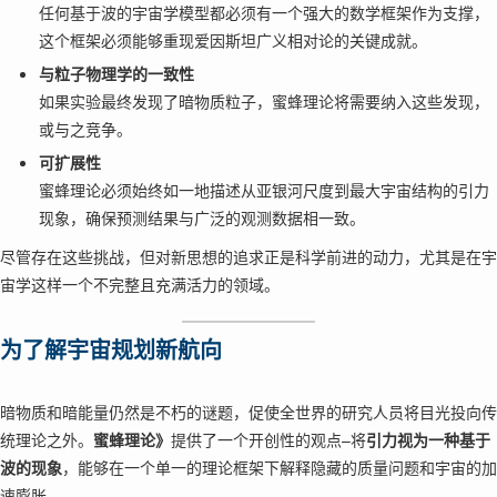
任何基于波的宇宙学模型都必须有一个强大的数学框架作为支撑，
这个框架必须能够重现爱因斯坦广义相对论的关键成就。
与粒子物理学的一致性
如果实验最终发现了暗物质粒子，蜜蜂理论将需要纳入这些发现，
或与之竞争。
可扩展性
蜜蜂理论必须始终如一地描述从亚银河尺度到最大宇宙结构的引力
现象，确保预测结果与广泛的观测数据相一致。
尽管存在这些挑战，但对新思想的追求正是科学前进的动力，尤其是在宇
宙学这样一个不完整且充满活力的领域。
为了解宇宙规划新航向
暗物质和暗能量仍然是不朽的谜题，促使全世界的研究人员将目光投向传
统理论之外。
蜜蜂理论》
提供了一个开创性的观点–将
引力视为一种基于
波的现象
，能够在一个单一的理论框架下解释隐藏的质量问题和宇宙的加
速膨胀。