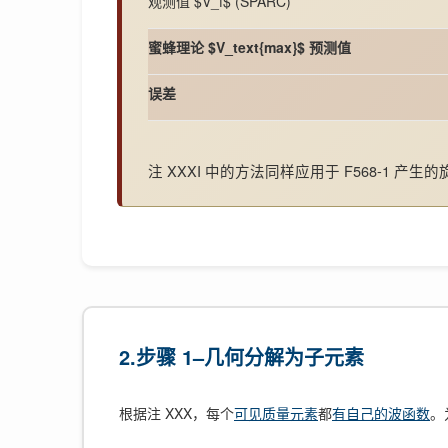
观测值 $V_f$ (SPARC)
蜜蜂理论 $V_text{max}$ 预测值
误差
注 XXXI 中的方法同样应用于 F568-1 
2.步骤 1–几何分解为子元素
根据注 XXX，每个
可见质量元素
都
有自己的波函数
。