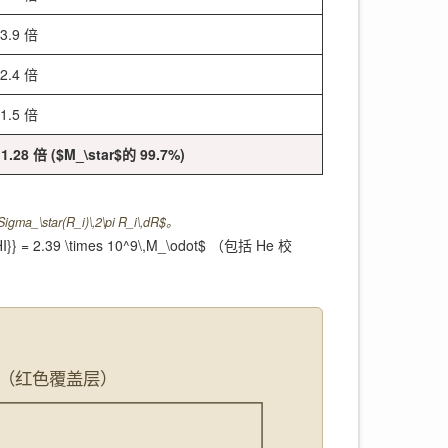
3.9 倍
2.4 倍
1.5 倍
1.28 倍 ($M_\star$的 99.7%)
_\star(R_i)\,2\pi R_i\,dR$。
} = 2.39 \times 10^9\,M_\odot$ （包括 He 校
质量（红色覆盖层）