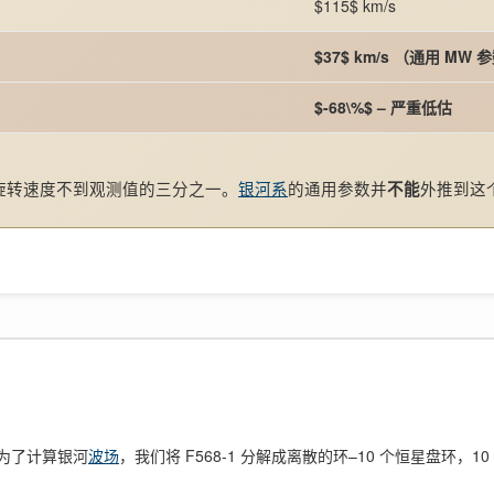
$115$ km/s
$37$ km/s （通用 MW 参数 
$-68\%$ – 严重低估
产生的旋转速度不到观测值的三分之一。
银河系
的通用参数并
外推到这
不能
为了计算银河
波场
，我们将 F568-1 分解成离散的环–10 个恒星盘环