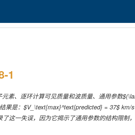
-1
逐环计算可见质量和波质量、通用参数$(\lambda, c) 
text{max}^text{predicted} = 37$ km/s，而$
详细记录了这一失误，因为它揭示了通用参数的结构限制