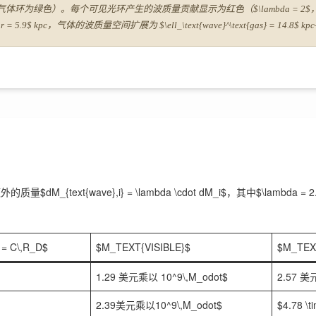
，10 个气体环为绿色）。每个可见光环产生的波质量贡献显示为红色（$\lambda
star = 5.9$ kpc，气体的波质量空间扩展为 $\ell_\text{wave}^\text{gas} = 
{text{wave},i} = \lambda \cdot dM_i$，其中$\lambda =
 = C\,R_D$
$M_TEXT{VISIBLE}$
$M_TEX
1.29 美元乘以 10^9\,M_odot$
2.57 美
2.39美元乘以10^9\,M_odot$
$4.78 \t