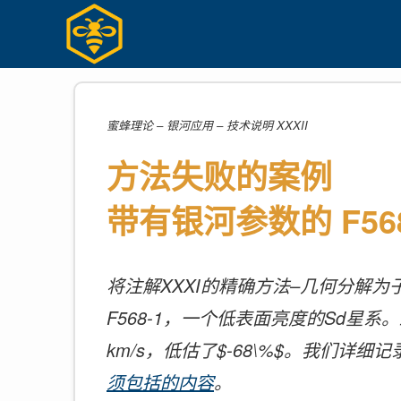
Skip
to
content
蜜蜂理论 – 银河应用 – 技术说明 XXXII
方法失败的案例
带有银河参数的 F568
将注解XXXI的精确方法–几何分解为子元素、
F568-1，一个低表面亮度的Sd星系。结果是：$V_\
km/s，低估了$-68\%$。我们
须包括的内容
。