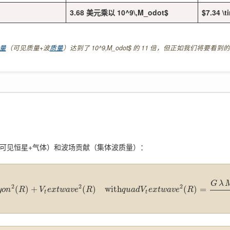
3.68 美元乘以 10^9\,M_odot$
$7.34 \
量
（可见质量+波
质量
）达到了 10^9,M_odot$ 的 11 倍，但正如我们
（可见恒星+气体）和波场贡献（集体波质量）：
G
λ
2
2
2
(
)
+
(
)
with
(
)
=
y
o
n
R
V
e
x
t
w
a
v
e
R
q
u
a
d
V
e
x
t
w
a
v
e
R
t
t