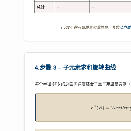
总计
–
–
F568-1 的可见质量和波质量。总的
动力质
4.步骤 3 – 子元素求和旋转曲线
每个半径 $R$ 的总圆周速度结合了重子弗里曼贡献
2
(
)
=
V
R
V
e
x
t
b
a
r
t