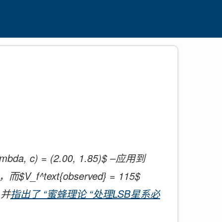
= (2.00, 1.85)$ –应用到
V_f^text{observed} = 115$
，并
指出了 “蜜蜂理论 “处理LSB星系必