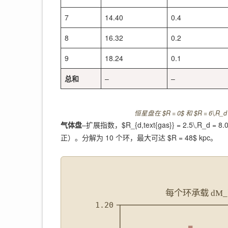
7
14.40
0.4
8
16.32
0.2
9
18.24
0.1
总和
–
–
恒星盘在 $R = 0$ 和 $R = 6\,R_d 
气体盘
–扩展指数，$R_{d,text{gas}} = 2.5\,R_d = 8
正）。分解为 10 个环，最大可达 $R = 48$ kpc。
每个环承载 dM
1.20