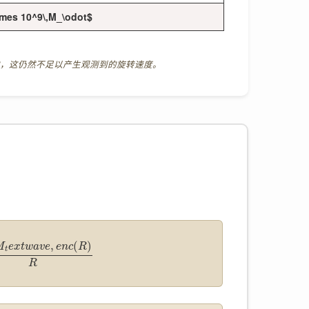
times 10^9\,M_\odot$
将要看到的，这仍然不足以产生观测到的旋转速度。
,
(
)
M
e
x
t
w
a
v
e
e
n
c
R
t
R