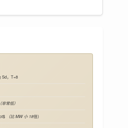
Sd，T=8
（非常低）
ot$
（比 MW 小 18
倍）