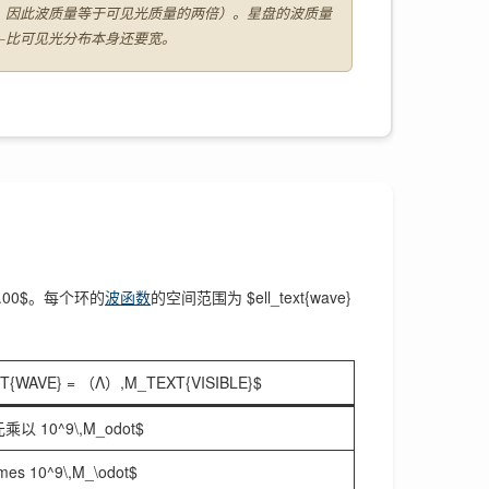
 = 2$，因此波质量等于可见光质量的两倍）。星盘的波质量
14.8$ kpc–比可见光分布本身还要宽。
 2.00$。每个环的
波函数
的空间范围为 $ell_text{wave}
T{WAVE} = （Λ）,M_TEXT{VISIBLE}$
元乘以 10^9\,M_odot$
imes 10^9\,M_\odot$