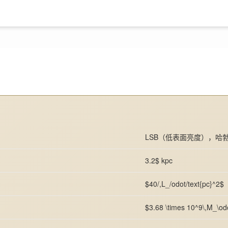
LSB（低表面亮度），哈勃 
3.2$ kpc
$40/,L_/odot/text{pc}^2$
$3.68 \times 10^9\,M_\od