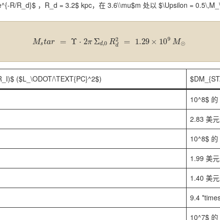
e^{-R/R_d}$ ，R_d = 3.2$ kpc，在 3.6\\mu$m 处以 $\Upsilon = 0.5\,M
9
2
=
Υ
⋅
2
Σ
=
1.29
×
10
M
t
a
r
π
R
M
,
0
⊙
s
d
d
_I)$ ($L_\ODOT/\TEXT{PC}^2$)
$DM_{ST
10^8$ 的
2.83 美
10^8$ 的
1.99 美
1.40 美
9.4 *time
10^7$ 的 