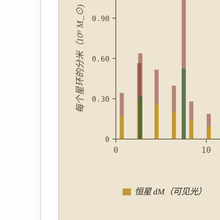
每个星环的分米（10⁹ M_⊙)
0.90
0.60
0.30
0
0
10
恒星 dM（可见光）