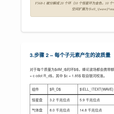
F568-1 被分解成 20 个环（10 个恒星环为金色
空间扩展为 $\ell_\{wave}^\
3.步骤 2 – 每个子元素产生的波质量
对于每个质量为$dM_i$的环$i$，蜂论波场都会携带额外的质量$dM_
= c cdot R_d$，其中 $c = 1.85$ 取自银河校准。
组件
$R_D$
$\ELL_\TEXT{WAVE}
恒星盘
3.2 千兆位点
5.9 千兆位点
气体盘
8.0 千兆位点
14.8 千兆位点