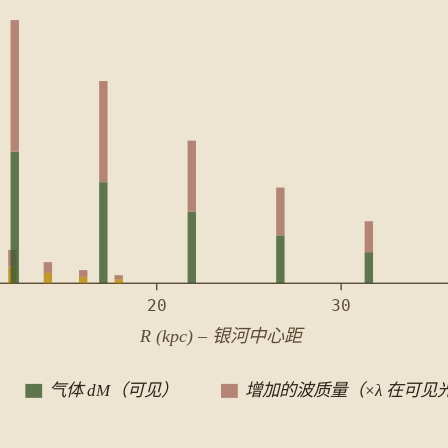
20
30
R (kpc) – 银河中心距
气体 dM（可见）
增加的波质量（×λ 在可见