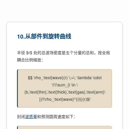
10.从部件到旋转曲线
半径 $r$ 处的总波场密度是五个分量的总和，按全局
耦合比例缩放：
$$ \rho_\text{wave}(r) \;=\; \lambda \cdot
\!\!\sum_{i \in \
{b,\text{thin},\text{thick},\text{gas},\text{arm}\
}}!!\rho_\text{wave}^{(i)}(r)$!
封闭
波质量
和预测圆周速度如下：