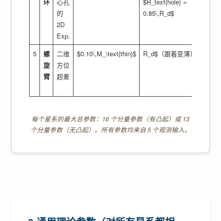
环
心孔
$R_text{hole} =
的
0.85\,R_d$
2D
Exp.
5
螺
二维
$0.10\,M_\text{thin}$
R_d$（跟着变薄）
$c_t
旋
方位
臂
超差
每个星系的最大总参数：16 个分量参数（有凸起）或 13
个分量参数（无凸起）。所有参数均来自 5 个观测输入。