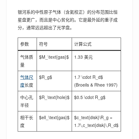
银河系的中性原子气体（含氦校正）的分布范围比恒
星盘更广，而且是中心贫化的。它是最外延的重子成
分，通常远远超出了光学盘。
参数
符号
计算公式
气体质
$M_\text{gas}$
1.33 美元
量
气体尺
$R_g$
1.7 \cdot R_d$
度
长度
(Broeils & Rhee 1997)
中心孔
$R_\text{hole}$
$0.5 \cdot R_g$
半径
相干长
$ell_\text{gas}$
$c_text{disk}\R_g =
度
1.7\,c_text{disk}\,R_d$