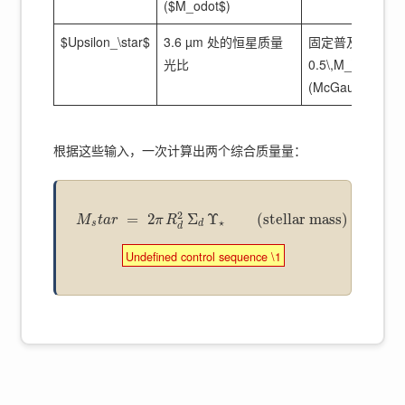
($M_odot$)
$Upsilon_\star$
3.6 µm 处的恒星质量
固定普及率：
光比
0.5\,M_\odot/L_
(McGaugh 2014
根据这些输入，一次计算出两个综合质量量：
2
=
2
Σ
Υ
(stellar mass)
M
t
a
r
π
R
⋆
s
d
d
Undefined control sequence \1