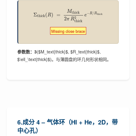
M
thick
−
/
R
R
Σ
(
)
=
thick
R
e
thick
2
2
π
R
thick
Missing close brace
参数数：3
($M_text{thick}$, $R_text{thick}$,
$\ell_\text{thick}$)。与薄圆盘的环几何形状相同。
6.成分 4 – 气体环（HI + He，2D，带
中心孔）