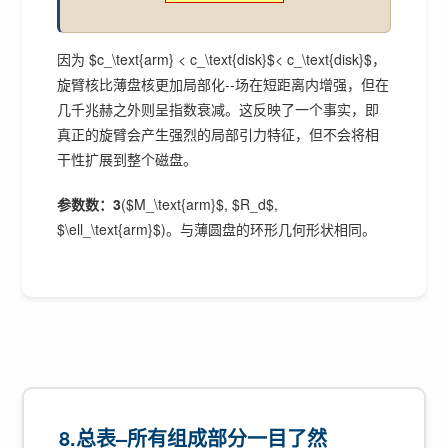
因为 $c_\text{arm} < c_\text{disk}$< c_\text{disk}$，
旋臂核比薄盘核更加局部化--场在短距离内增强，但在
几千兆赫之外则呈指数衰减。这反映了一个事实，即
真正的旋臂会产生强烈的局部引力特征，但不会将相
干性扩展到整个磁盘。
参数数：3
($M_\text{arm}$, $R_d$,
$\ell_\text{arm}$)。与薄圆盘的环形几何形状相同。
8.总表–所有组成部分一目了然