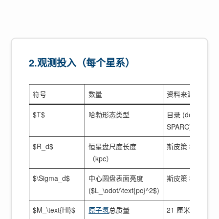
2.观测投入（每个星系）
符号
数量
资料来源
$T$
哈勃形态类型
目录 (de Vaucoul
SPARC)
$R_d$
恒星盘尺度长度
斯皮策 3.6 µm 
（kpc）
$\Sigma_d$
中心圆盘表面亮度
斯皮策 3.6 µm 
($L_\odot/\text{pc}^2$)
$M_\text{HI}$
原子氢
总质量
21 厘米无线电观