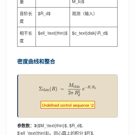
量
M_b)$
音阶长
$R_d$
观测（输入）
度
相干长
$ell_\text{thin}$
$c_text{disk}\R_d$
度
密度曲线和整合
M
thin
−
/
R
R
Σ
(
)
=
R
e
d
thin
2
2
π
R
d
Undefined control sequence \2
参数数：3
($M_\text{thin}$, $R_d$,
$\ell_\text{thin}$)。同心圆上的积分 $R’$.