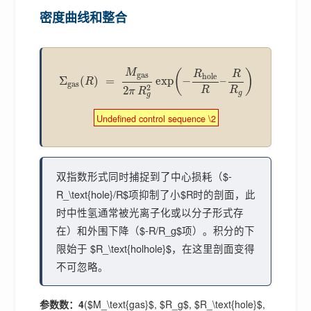
密度曲线和整合
M
(
)
R
R
gas
hole
Σ
(
)
=
exp
−
–
R
gas
2
2
R
R
π
R
g
g
Undefined control sequence \2
双指数形式同时捕捉到了中心损耗（$-
R_\text{hole}/R$项抑制了小$R时的剖面，此
时中性氢通常被光离子化或以分子形式存
在）和外围下降（$-R/R_g$项）。积分的下
限始于 $R_\text{holhole}$，在这里剖面变得
不可忽略。
参数数：4
($M_\text{gas}$, $R_g$, $R_\text{hole}$,