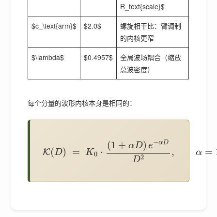
R_text{scale}$
$c_\text{arm}$
$2.0$
螺旋相干比：臂调制
的内核更窄
$\lambda$
$0.4957$
全局波场耦合（缩放
总波密度）
每个分量的波形内核本身是相同的：
−
(
1
+
)
α
D
α
D
e
(
)
=
⋅
,
=
K
D
K
α
0
2
D