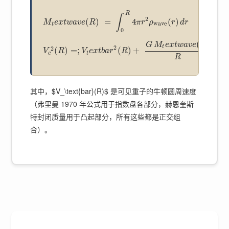
R
∫
2
(
)
=
4
(
)
M
e
x
t
w
a
v
e
R
π
r
ρ
r
d
r
wave
t
0
(
)
G
M
e
x
t
w
a
v
e
R
t
2
2
(
)
=
;
(
)
+
V
R
V
e
x
t
b
a
r
R
c
t
R
其中，$V_\text{bar}(R)$ 是可见重子的牛顿圆周速度
（弗里曼 1970 年公式用于指数盘各部分，赫恩奎斯
特封闭质量用于凸起部分，所有这些都是正交组
合）。