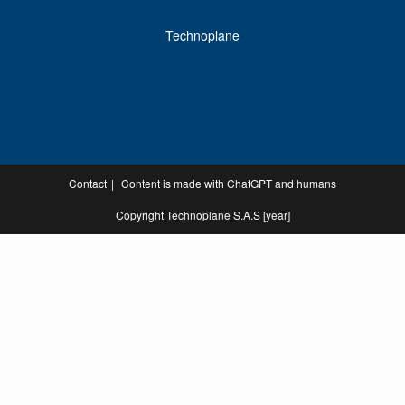
Technoplane
Contact
Content is made with ChatGPT and humans
Copyright Technoplane S.A.S [year]