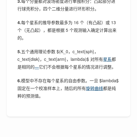
3.
每个分量都对波场密度进行单独积分：凸起部分进
行球壳积分，四个二维分量进行环形积分。
4.
每个星系的推导参数最多为 16 个（有凸起）或 13
个（无凸起），都是根据 5 个观测输入确定计算出来
的。
5.
五个通用理论参数 $(K_0，c_text{sph}，
c_text{disk}，c_text{arm}，lambda)$ 对所有
星系
都
是相同的
—
它们不会根据每个星系的情况进行调整。
6.
模型中不存在每个星系的自由参数。一旦 $lambda$
固定在一个校准样本上，随后的所有
旋转曲线
都是纯
粹的预测值。