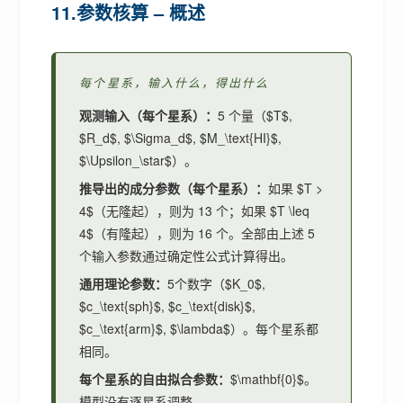
11.参数核算 – 概述
每个星系，输入什么，得出什么
观测输入（每个星系）：
5 个量（$T$,
$R_d$, $\Sigma_d$, $M_\text{HI}$,
$\Upsilon_\star$）。
推导出的成分参数（每个星系）：
如果 $T >
4$（无隆起），则为 13 个；如果 $T \leq
4$（有隆起），则为 16 个。全部由上述 5
个输入参数通过确定性公式计算得出。
通用理论参数：
5个数字（$K_0$,
$c_\text{sph}$, $c_\text{disk}$,
$c_\text{arm}$, $\lambda$）。每个星系都
相同。
每个星系的自由拟合参数：
$\mathbf{0}$。
模型没有逐星系调整。