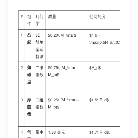
#
组
几何
质量
径向刻度
一致性
件
学
1
凸
3D
$0.20\,M_\star$
$r_b =
$c_t
起
赫尔
\max(0.5R_d,\,0.3)$
奎斯
特球
2
薄
二维
$0.75\,(M_\star –
$R_d$
$c_t
磁
指数
M_b)$
盘
3
厚
二维
$0.25\,(M_\star –
$1.5\,R_d$
$1.5\
圆
指数
M_b)$
盘
4
气
带中
1.33 美元
$1.7\,R_d$,
$1.7\