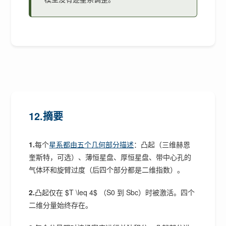
12.摘要
1.
每个
星系都由五个几何部分描述
：凸起（三维赫恩
奎斯特，可选）、薄恒星盘、厚恒星盘、带中心孔的
气体环和旋臂过度（后四个部分都是二维指数）。
2.
凸起仅在 $T \leq 4$ （S0 到 Sbc）时被激活。四个
二维分量始终存在。