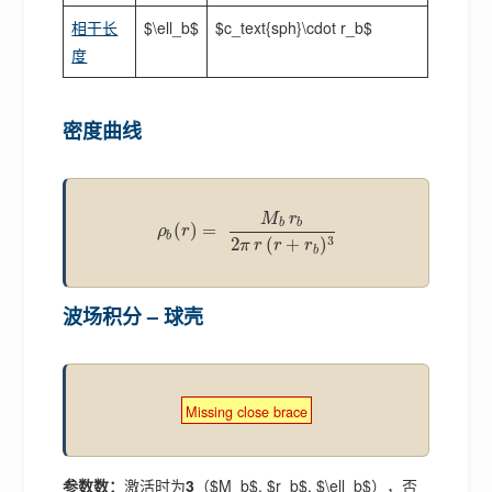
相干长
$\ell_b$
$c_text{sph}\cdot r_b$
度
密度曲线
M
r
b
b
(
)
=
ρ
r
b
3
2
(
+
)
π
r
r
r
b
波场积分 – 球壳
Missing close brace
参数数：
激活时为
3
（$M_b$, $r_b$, $\ell_b$），否