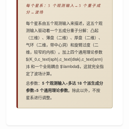
每个星系：5 个观测输入→5 个重子成
分→波场
每个星系由五个观测输入来描述，这五个观
测输入驱动着一个五成分重子分解：凸起
（三维）、薄盘（二维）、厚盘（二维）、
气环（二维，带中心洞）和旋臂过度（二
维，较窄的内核）。加上四个通用理论参数
$(K_0,c_text{sph},c_text{disk},c_text{arm}
)$ 和一个全局耦合 $\lambda$，这就完全指
定了波场计算。
总参数：
5 个观测输入
+
多达 18 个派生成分
参数
+
5 个通用理论参数
。除此以外，不按
星系进行调整。