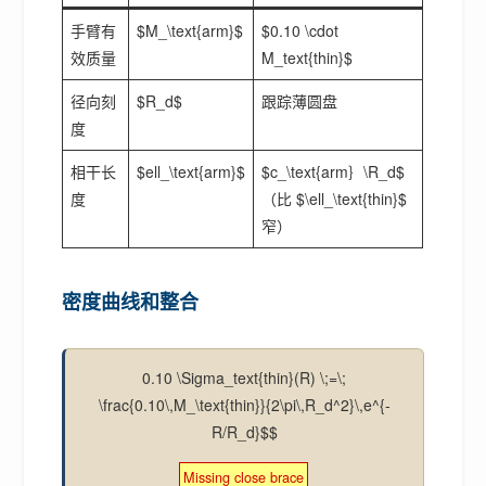
手臂有
$M_\text{arm}$
$0.10 \cdot
效质量
M_text{thin}$
径向刻
$R_d$
跟踪薄圆盘
度
相干长
$ell_\text{arm}$
$c_\text{arm｝\R_d$
度
（比 $\ell_\text{thin}$
窄）
密度曲线和整合
0.10 \Sigma_text{thin}(R) \;=\;
\frac{0.10\,M_\text{thin}}{2\pi\,R_d^2}\,e^{-
R/R_d}$$
Missing close brace