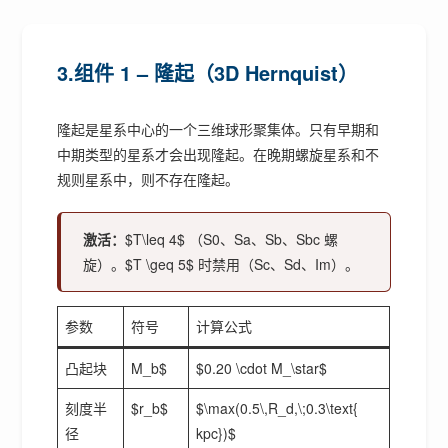
3.组件 1 – 隆起（3D Hernquist）
隆起是星系中心的一个三维球形聚集体。只有早期和
中期类型的星系才会出现隆起。在晚期螺旋星系和不
规则星系中，则不存在隆起。
激活：
$T\leq 4$ （S0、Sa、Sb、Sbc 螺
旋）。$T \geq 5$ 时禁用（Sc、Sd、Im）。
参数
符号
计算公式
凸起块
M_b$
$0.20 \cdot M_\star$
刻度半
$r_b$
$\max(0.5\,R_d,\;0.3\text{
径
kpc})$