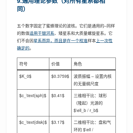
9.通用理论参数（对所有星系都相
同）
五个数字固定了蜜蜂理论的波核。它们是通用的–同样
的数值
适用于银河系
、矮星系和大质量螺旋星系。它
们不会因
星系而异，而且是在一个校准
样本
上一次性
确定的
。
符号
价值
角色
$K_0$
$0.3759$
波质振幅 – 设置内核
的无量纲尺度
$c_\text{sph}$
$0.41$
三维相干比：球形
（隆起）光源的
$\ell_b / r_b$
$c_\text{disk}$
$3.17$
二维相干比：盘和气
环的 $\ell /