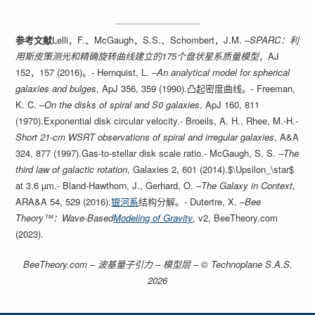
参考文献
Lelli，F.、McGaugh，S.S.、Schombert，J.M. –
SPARC：利
用斯皮策测光和精确旋转曲线建立的175个盘状星系质量模型
，AJ
152，157 (2016)。- Hernquist, L. –
An analytical model for spherical
galaxies and bulges
, ApJ 356, 359 (1990).凸起密度曲线。- Freeman,
K. C. –
On the disks of spiral and S0 galaxies
, ApJ 160, 811
(1970).Exponential disk circular velocity.- Broeils, A. H., Rhee, M.-H.-
Short 21-cm WSRT observations of spiral and irregular galaxies
, A&A
324, 877 (1997).Gas-to-stellar disk scale ratio.- McGaugh, S. S. –
The
third law of galactic rotation
, Galaxies 2, 601 (2014).$\Upsilon_\star$
at 3.6 µm.- Bland-Hawthorn, J., Gerhard, O. –
The Galaxy in Context
,
ARA&A 54, 529 (2016).
银河系
结构分解。- Dutertre, X. –
Bee
Theory™：Wave-Based
Modeling of Gravity
, v2, BeeTheory.com
(2023).
BeeTheory.com – 波基量子引力 – 模型层 – © Technoplane S.A.S.
2026