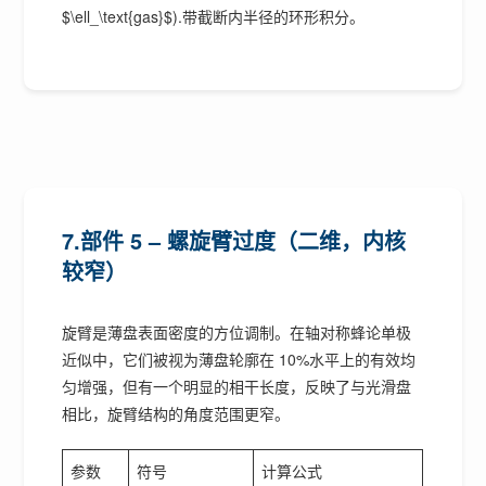
$\ell_\text{gas}$).带截断内半径的环形积分。
7.部件 5 – 螺旋臂过度（二维，内核
较窄）
旋臂是薄盘表面密度的方位调制。在轴对称蜂论单极
近似中，它们被视为薄盘轮廓在 10%水平上的有效均
匀增强，但有一个明显的相干长度，反映了与光滑盘
相比，旋臂结构的角度范围更窄。
参数
符号
计算公式