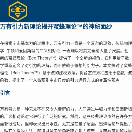
Skip
to
content
万有引力新理论揭开蜜蜂理论™的神秘面纱
在探索宇宙基本力的过程中，万有引力一直是一个复杂的现象，传统物理
学–牛顿和爱因斯坦的广义相对论–一直难以将其完全纳入量子尺度。创
新的蜜蜂理论（Bee Theory™）提供了一个全新的视角，它利用量子数
学重新定义了对引力的理解，而不依赖于假想的引力子。本文探讨了蜜蜂
理论（Bee Theory™）基于波的建模方法，将薛定谔方程应用于指数-r波
函数，提出了一个从微观到宇宙尺度的引力运行方式的变革性观点。
引言
万有引力是一种无处不在又令人费解的力，人们通过牛顿力学和爱因斯坦
的广义相对论对它进行了广泛的研究。然而，这些经典理论虽然在许多方
面都很成功，但却表现出局限性，尤其是在量子层面。蜜蜂理论™提出了
一种开创性的方法，即通过量子波函数建立引力模型，从而有可能解决量