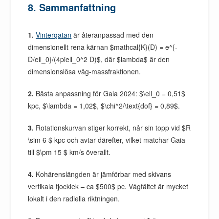
8. Sammanfattning
1.
Vintergatan
är återanpassad med den
dimensionellt rena kärnan $mathcal{K}(D) = e^{-
D/ell_0}/(4piell_0^2 D)$, där $lambda$ är den
dimensionslösa våg-massfraktionen.
2.
Bästa anpassning för Gaia 2024: $\ell_0 = 0,51$
kpc, $\lambda = 1,02$, $\chi^2/\text{dof} = 0,89$.
3.
Rotationskurvan stiger korrekt, når sin topp vid $R
\sim 6 $ kpc och avtar därefter, vilket matchar Gaia
till $\pm 15 $ km/s överallt.
4.
Kohärenslängden är jämförbar med skivans
vertikala tjocklek – ca $500$ pc. Vågfältet är mycket
lokalt i den radiella riktningen.