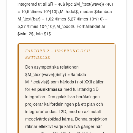
integrerad ut till $R = 40$ kpc $M_\text{wave}(<40)
= 10,5 \times 10^{10}\,M_\odot$, medan $\lambda
M_\text{bar} = 1,02 \times 5,27 \times 10^{10} =
5,37 \times 10^{10}\,M_\odot$. Förhållandet är
$\sim 2$, inte $1$.
FAKTORN 2 – URSPRUNG OCH
BETYDELSE
Den asymptotiska relationen
$M_\text{wave}(\infty) = \lambda
M_\text{vis}$ som härleds i not XXII gäller
för en
punktmassa
med fullständig 3D-
integration. Den galaktiska beräkningen
projicerar källfördelningen på ett plan och
integrerar endast i 2D, med en azimutalt
medelvärdesbildad kärna. Denna projektion
räknar effektivt varje källa två gånger när