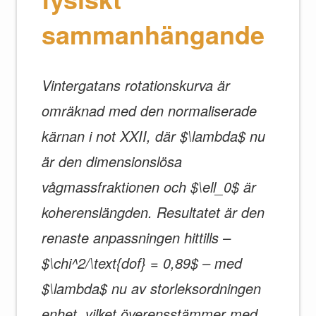
sammanhängande
Vintergatans rotationskurva är
omräknad med den normaliserade
kärnan i not XXII, där $\lambda$ nu
är den dimensionslösa
vågmassfraktionen och $\ell_0$ är
koherenslängden. Resultatet är den
renaste anpassningen hittills –
$\chi^2/\text{dof} = 0,89$ – med
$\lambda$ nu av storleksordningen
enhet, vilket överensstämmer med