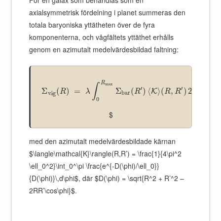
axialsymmetrisk fördelning i planet summeras den
totala baryoniska yttätheten över de fyra
komponenterna, och vågfältets yttäthet erhålls
genom en azimutalt medelvärdesbildad faltning:
R
max
∫
′
′
′
′
Σ
(
)
=
Σ
(
)
⟨
⟩
(
,
)
2
K
R
λ
R
R
R
π
R
d
R
bar
v
g
å
0
$
med den azimutalt medelvärdesbildade kärnan
$\langle\mathcal{K}\rangle(R,R’) = \frac{1}{4\pi^2
\ell_0^2}\int_0^\pi \frac{e^{-D(\phi)/\ell_0}}
{D(\phi)}\,d\phi$, där $D(\phi) = \sqrt{R^2 + R’^2 –
2RR’\cos\phi}$.