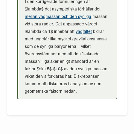
I den korrigerade formuleringen är
$lambda$ det asymptotiska förhållandet
mellan vågmassan och den synliga
massan
vid stora radier. Det anpassade värdet
$lambda ca 1$ innebär att
vågfältet
bidrar
med ungefär lika mycket gravitationsmassa
som de synliga baryonerna – vilket
överensstämmer med att den ”saknade
massan” i galaxer enligt standard är en
faktor $sim 5$-$10$ av den synliga massan,
vilket delvis förklaras här. Diskrepansen
kommer att diskuteras i analysen av den
geometriska faktorn nedan.