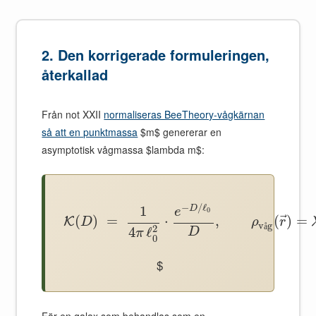
2. Den korrigerade formuleringen,
återkallad
Från not XXII
normaliseras BeeTheory-vågkärnan
så att en punktmassa
$m$ genererar en
asymptotisk vågmassa $lambda m$:
−
/
ℓ
1
D
e
0
⃗
(
)
=
⋅
,
(
)
=
K
D
ρ
r
v
g
å
2
4
ℓ
D
π
0
$
För en galax som behandlas som en