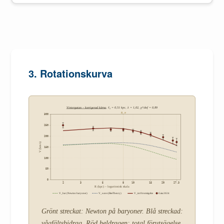
3. Rotationskurva
Vintergatan – korrigerad kärna
, ℓ₀ = 0,51 kpc, λ = 1,02, χ²/dof = 0,89
R_⊙
300
250
200
V (km/s)
150
100
50
0
2
3
5
8
10
15
20
27.3
R (kpc) – logaritmisk skala
V_bar (Newton baryoner)
V_wave (BeeTheory)
V_tot förutsägelse
Gaia 2024
Grönt streckat: Newton på baryoner. Blå streckad:
vågfältsbidrag. Röd heldragen: total förutsägelse.