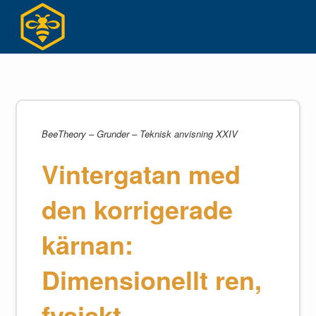
Hoppa
till
innehållet
BeeTheory – Grunder – Teknisk anvisning XXIV
Vintergatan med
den korrigerade
kärnan:
Dimensionellt ren,
fysiskt