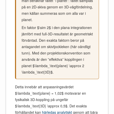
man beräknar fältet ”i planet”: fältet samplas
på en 2D-skiva genom en 3D-vågfördelning,
men källan summeras som om alla var i
planet.
En faktor $\sim 2$ i den plana integrationen
jämfört med full-3D-resultatet är geometriskt
förväntad. Den exakta faktorn beror på
antagandet om skivtjockleken (här oändligt
tunn). Med den projektionskonvention som
används är den ”effektiva” kopplingen i
planet $\lambda_\text{plane} \approx 2
\lambda_\text{3D}$.
Detta innebär att anpassningsvärdet
$\lambda_\text{plane} = 1,02$ motsvarar en
fysikalisk 3D-koppling på ungefär
$\lambda_\text{3D} \approx 0,5$. Det exakta
förhållandet kan
härledas analytiskt
genom att bära