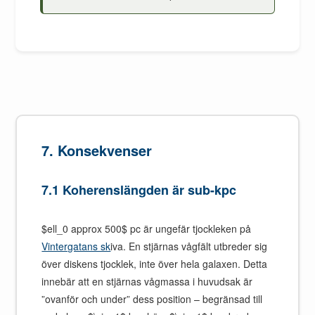
7. Konsekvenser
7.1 Koherenslängden är sub-kpc
$ell_0 approx 500$ pc är ungefär tjockleken på
Vintergatans sk
iva. En stjärnas vågfält utbreder sig
över diskens tjocklek, inte över hela galaxen. Detta
innebär att en stjärnas vågmassa i huvudsak är
”ovanför och under” dess position – begränsad till