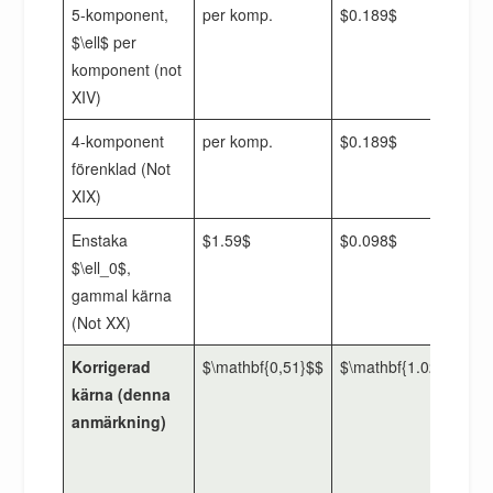
5-komponent,
per komp.
$0.189$
$
$\ell$ per
komponent (not
XIV)
4-komponent
per komp.
$0.189$
$
förenklad (Not
XIX)
Enstaka
$1.59$
$0.098$
$
$\ell_0$,
gammal kärna
(Not XX)
Korrigerad
$\mathbf{0,51}$$
$\mathbf{1.02}$$
$
kärna (denna
anmärkning)