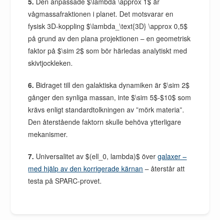
5.
Den anpassade $\lambda \approx 1$ är
vågmassafraktionen i planet. Det motsvarar en
fysisk 3D-koppling $\lambda_\text{3D} \approx 0,5$
på grund av den plana projektionen – en geometrisk
faktor på $\sim 2$ som bör härledas analytiskt med
skivtjockleken.
6.
Bidraget till den galaktiska dynamiken är $\sim 2$
gånger den synliga massan, inte $\sim 5$-$10$ som
krävs enligt standardtolkningen av ”mörk materia”.
Den återstående faktorn skulle behöva ytterligare
mekanismer.
7.
Universalitet av $(ell_0, lambda)$ över
galaxer –
med hjälp av den korrigerade kärnan
– återstår att
testa på SPARC-provet.