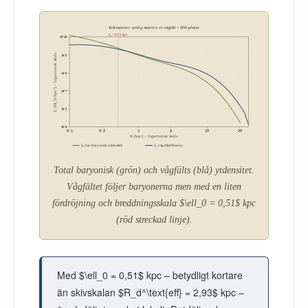
Ytdensiteter: synlig materia vs vågfält i MW-planet
ℓ₀ = 0,51 kpc
10^10
Σ (M_⊙/kpc²) – logaritmisk skala
10^9
10^8
10^7
10^6
10^5
0.1
0.3
1
3
10
30
R (kpc) – logaritmisk skala
Σ_bar (baryonisk ytdensitet)
Σ_våg (BeeTheory)
Total baryonisk (grön) och vågfälts (blå) ytdensitet.
Vågfältet följer baryonerna men med en liten
fördröjning och breddningsskala $\ell_0 = 0,51$ kpc
(röd streckad linje).
Med $\ell_0 = 0,51$ kpc – betydligt kortare
än skivskalan $R_d^\text{eff} = 2,93$ kpc –