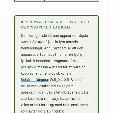
BÄSTA PASSFORMEN HITTILLS – OCH
MENINGSFULL $\LAMBDA$
Den korrigerade kärnan uppnår det lägsta
$\chi^2/\text{dof}$ i alla fyra testade
formuleringar. Ännu viktigare är att den
anpassade $\lambda$ nu har en tydlig
fysikalisk innebörd – vågmassafraktionen
per synlig massa – istället för att vara en
kopplad fenomenologisk konstant.
Kohärenslängden
$ell_0 = 0,51$ kpc är
också mer lokaliserad än tidigare
uppskattningar: vågfältet utbreder sig på en
sub-kpc-skala runt varje baryoniskt element,
vilket är helt förenligt med rotationskurvan
som avtar vid $R > 15$ kpc.