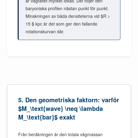
är vågfältet mycket lokalt. Det följer den
baryoniska profilen nästan punkt för punkt.
Minskningen av båda densiteterna vid $R >
15 $ kpc är det som ger den fallande
rotationskurvan där.
5. Den geometriska faktorn: varför
$M_\text{wave} \neq \lambda
M_\text{bar}$ exakt
Från beräkningen är den totala vågmassan