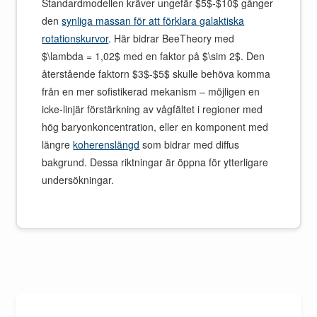
Standardmodellen kräver ungefär $5$-$10$ gånger
den
synliga massan för att förklara galaktiska
rotationskurvor
. Här bidrar BeeTheory med
$\lambda = 1,02$ med en faktor på $\sim 2$. Den
återstående faktorn $3$-$5$ skulle behöva komma
från en mer sofistikerad mekanism – möjligen en
icke-linjär förstärkning av vågfältet i regioner med
hög baryonkoncentration, eller en komponent med
längre
koherenslängd
som bidrar med diffus
bakgrund. Dessa riktningar är öppna för ytterligare
undersökningar.