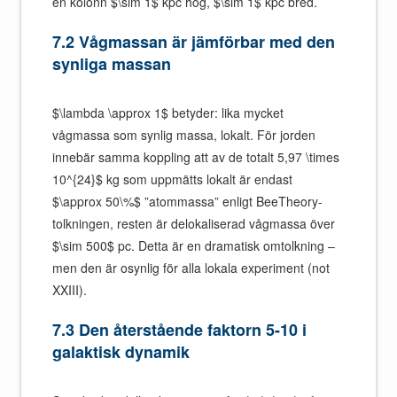
en kolonn $\sim 1$ kpc hög, $\sim 1$ kpc bred.
7.2 Vågmassan är jämförbar med den
synliga massan
$\lambda \approx 1$ betyder: lika mycket
vågmassa som synlig massa, lokalt. För jorden
innebär samma koppling att av de totalt 5,97 \times
10^{24}$ kg som uppmätts lokalt är endast
$\approx 50\%$ ”atommassa” enligt BeeTheory-
tolkningen, resten är delokaliserad vågmassa över
$\sim 500$ pc. Detta är en dramatisk omtolkning –
men den är osynlig för alla lokala experiment (not
XXIII).
7.3 Den återstående faktorn 5-10 i
galaktisk dynamik