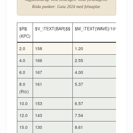
Röda punkter: Gaia 2024 med felstaplar.
$R$
$V_\TEXT{BAR}$$
$M_\TEXT{WAVE}/10^{10}$
(KPC)
2.0
158
1.20
4.0
166
2.55
6.0
167
4.00
8.0
161
5.37
(R⊙)
10.0
153
6.57
12.0
143
7.54
15.0
130
8.61