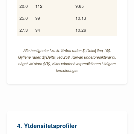
20.0
112
9.65
25.0
99
10.13
27.3
94
10.26
Alla hastigheter i km/s. Gröna rader: $|\Delta| \leq 10$.
Gyllene rader: $|\Delta| \leq 25$. Kurvan underpredikterar nu
något vid stora $R$, vilket vänder överprediktionen i tidigare
formuleringar.
4. Ytdensitetsprofiler