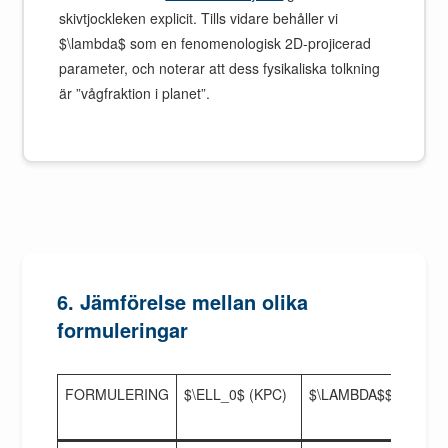
skivtjockleken explicit. Tills vidare behåller vi
$\lambda$ som en fenomenologisk 2D-projicerad
parameter, och noterar att dess fysikaliska tolkning
är ”vågfraktion i planet”.
6. Jämförelse mellan olika
formuleringar
FORMULERING
$\ELL_0$ (KPC)
$\LAMBDA$$
$