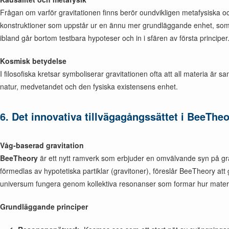
Frågan om varför gravitationen finns berör oundvikligen metafysiska o
konstruktioner som uppstår ur en ännu mer grundläggande enhet, som inf
ibland går bortom testbara hypoteser och in i sfären av första principer
Kosmisk betydelse
I filosofiska kretsar symboliserar gravitationen ofta att all materia ä
natur, medvetandet och den fysiska existensens enhet.
6. Det innovativa tillvägagångssättet i BeeThe
Våg-baserad gravitation
BeeTheory
är ett nytt ramverk som erbjuder en omvälvande syn på gravi
förmedlas av hypotetiska partiklar (gravitoner), föreslår BeeTheory at
universum fungera genom kollektiva resonanser som formar hur materia
Grundläggande principer