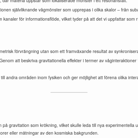
 där materia uppstår som lokaliserade mönster i ett resonansfält.
onen självliknande vågmönster som upprepas i olika skalor – från subato
kanaler för informationsflöde, vilket tyder på att det vi uppfattar so
metrisk förvrängning utan som ett framväxande resultat av synkronis
Genom att beskriva gravitationella effekter i termer av våginteraktion
t till andra områden inom fysiken och ger möjlighet att förena olika int
ravitation som krökning, vilket skulle leda till nya experimentella und
ktorer eller mätningar av den kosmiska bakgrunden.