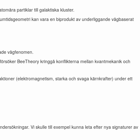
mära partiklar till galaktiska kluster.
m rumtidsgeometri kan vara en biprodukt av underliggande vågbaserat
erade vågfenomen.
er försöker BeeTheory kringgå konflikterna mellan kvantmekanik och
eraktioner (elektromagnetism, starka och svaga kärnkrafter) under ett
ersökningar. Vi skulle till exempel kunna leta efter nya signaturer av