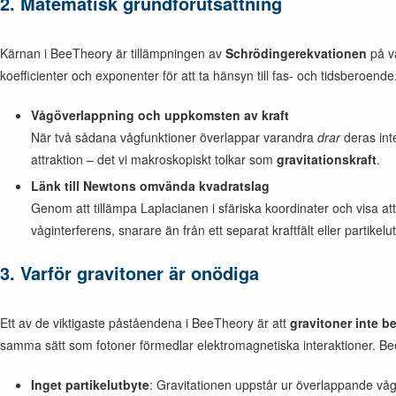
2. Matematisk grundförutsättning
Kärnan i BeeTheory är tillämpningen av
Schrödingerekvationen
på vå
koefficienter och exponenter för att ta hänsyn till fas- och tidsberoende
Vågöverlappning och uppkomsten av kraft
När två sådana vågfunktioner överlappar varandra
drar
deras int
attraktion – det vi makroskopiskt tolkar som
gravitationskraft
.
Länk till Newtons omvända kvadratslag
Genom att tillämpa Laplacianen i sfäriska koordinater och visa a
våginterferens, snarare än från ett separat kraftfält eller partikelu
3. Varför gravitoner är onödiga
Ett av de viktigaste påståendena i BeeTheory är att
gravitoner inte b
samma sätt som fotoner förmedlar elektromagnetiska interaktioner. Bee
Inget partikelutbyte
: Gravitationen uppstår ur överlappande våg