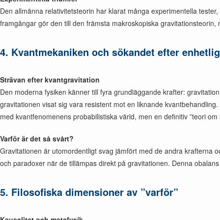
Den allmänna relativitetsteorin har klarat många experimentella tester
framgångar gör den till den främsta makroskopiska gravitationsteorin,
4. Kvantmekaniken och sökandet efter enhetli
Strävan efter kvantgravitation
Den moderna fysiken känner till fyra grundläggande krafter: gravitati
gravitationen visat sig vara resistent mot en liknande kvantbehandling. 
med kvantfenomenens probabilistiska värld, men en definitiv ”teori om a
Varför är det så svårt?
Gravitationen är utomordentligt svag jämfört med de andra krafterna oc
och paradoxer när de tillämpas direkt på gravitationen. Denna obalans
5. Filosofiska dimensioner av ”varför”
Kausalitet och metafysik