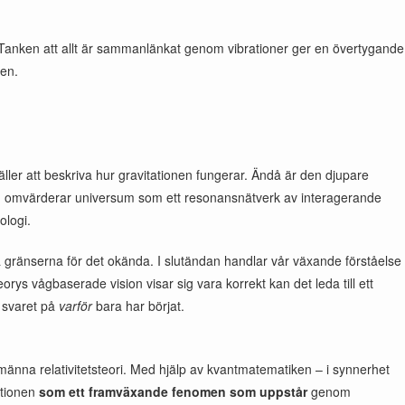
. Tanken att allt är sammanlänkat genom vibrationer ger en övertygande
sen.
äller att beskriva hur gravitationen fungerar. Ändå är den djupare
som omvärderar universum som ett resonansnätverk av interagerande
ologi.
a gränserna för det okända. I slutändan handlar vår växande förståelse
orys vågbaserade vision visar sig vara korrekt kan det leda till ett
å svaret på
varför
bara har börjat.
nna relativitetsteori. Med hjälp av kvantmatematiken – i synnerhet
ationen
som ett framväxande fenomen som uppstår
genom