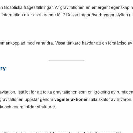
ch filosofiska frågeställningar. Är gravitationen en emergent egenskap
ormation eller oscillerande fält? Dessa frågor överbryggar klyftan mel
.
r sammankopplad med varandra. Vissa tänkare hävdar att en förståelse av
ory
tation. Istället för att tolka gravitationen som en krökning av rumtiden
t gravitationen uppstår genom
våginteraktioner
i alla skalor av tillvar
 och energi bildar strukturer.