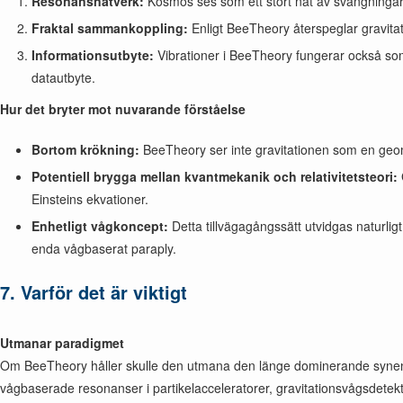
Resonansnätverk:
Kosmos ses som ett stort nät av svängningar,
Fraktal sammankoppling:
Enligt BeeTheory återspeglar gravitati
Informationsutbyte:
Vibrationer i BeeTheory fungerar också som 
datautbyte.
Hur det bryter mot nuvarande förståelse
Bortom krökning:
BeeTheory ser inte gravitationen som en geo
Potentiell brygga mellan kvantmekanik och relativitetsteori:
Einsteins ekvationer.
Enhetligt vågkoncept:
Detta tillvägagångssätt utvidgas naturlig
enda vågbaserat paraply.
7. Varför det är viktigt
Utmanar paradigmet
Om BeeTheory håller skulle den utmana den länge dominerande synen på g
vågbaserade resonanser i partikelacceleratorer, gravitationsvågsdete