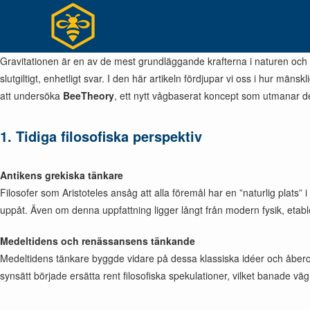
Hoppa
till
innehållet
Gravitationen är en av de mest grundläggande krafterna i naturen och fo
slutgiltigt, enhetligt svar. I den här artikeln fördjupar vi oss i hur mä
att undersöka
BeeTheory
, ett nytt vågbaserat koncept som utmanar d
1. Tidiga filosofiska perspektiv
Antikens grekiska tänkare
Filosofer som Aristoteles ansåg att alla föremål har en ”naturlig plats
uppåt. Även om denna uppfattning ligger långt från modern fysik, etabl
Medeltidens och renässansens tänkande
Medeltidens tänkare byggde vidare på dessa klassiska idéer och åberopad
synsätt började ersätta rent filosofiska spekulationer, vilket banade väg