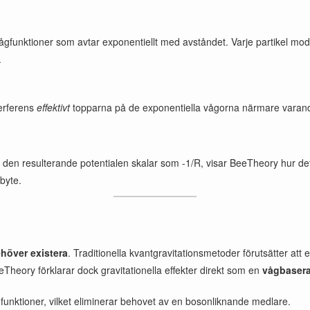
gfunktioner som avtar exponentiellt med avståndet. Varje partikel mo
.
erferens
effektivt
topparna på de exponentiella vågorna närmare varan
tt den resulterande potentialen skalar som -1/R, visar BeeTheory hur 
tbyte.
ehöver existera
. Traditionella kvantgravitationsmetoder förutsätter att 
Theory förklarar dock gravitationella effekter direkt som en
vågbasera
funktioner, vilket eliminerar behovet av en bosonliknande medlare.