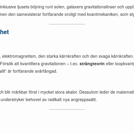
, inklusive ljusets böjning runt solen, galaxers gravitationslinser och
 men den samexisterar fortfarande oroligt med kvantmekaniken, som sty
ghet
on, elektromagnetism, den starka kärnkraften och den svaga kärnkrafte
Försök att kvantifiera gravitationen – t.ex.
strängteorin
eller loopkvantg
llt” är fortfarande svårfångad.
h blir märkbar först i mycket stora skalor. Dessutom leder de matematis
 understryker behovet av radikalt nya angreppssätt.