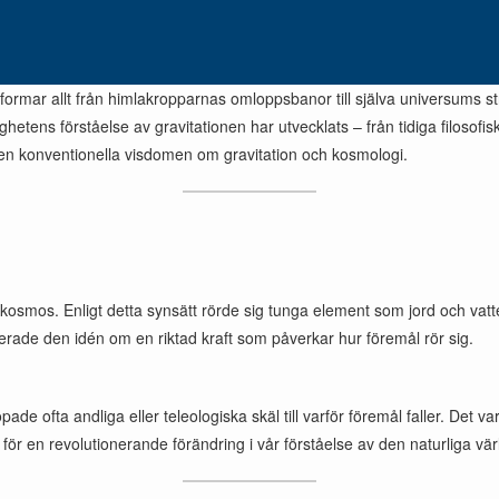
rmar allt från himlakropparnas omloppsbanor till själva universums struk
nsklighetens förståelse av gravitationen har utvecklats – från tidiga filo
en konventionella visdomen om gravitation och kosmologi.
” i kosmos. Enligt detta synsätt rörde sig tunga element som jord och v
erade den idén om en riktad kraft som påverkar hur föremål rör sig.
e ofta andliga eller teleologiska skäl till varför föremål faller. Det 
 för en revolutionerande förändring i vår förståelse av den naturliga vär