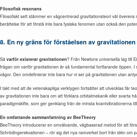
Filosofisk resonans
Filosofiskt sett stämmer en vågcentrerad gravitationsteori väl överens
berättelse för att förstå inte bara fysiska fenomen utan också den pot
8. En ny gräns för förståelsen av gravitationen
Så
varför existerar gravitationen
? Från Newtons universella lag till 
frågan om
varför
gravitationen är så fundamental fortfarande öppen. 
vågor. Den omdefinierar inte bara hur vi ser på gravitationen utan a
I takt med att de vetenskapliga verktygen fortsätter att utvecklas får
av gravitationen inte bara om att förklara orbitalmekanik eller svarta h
paradigmskifte, som ger genklang från de minsta kvantvibrationerna ti
En omfattande sammanfattning av BeeTheory
BeeTheory introducerar en omvälvande, vågbaserad metod för att först
Schrödingerekvationen – rör sig det nya ramverket bort från idén om par