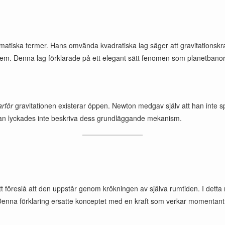
matiska termer. Hans omvända kvadratiska lag säger att gravitationskr
. Denna lag förklarade på ett elegant sätt fenomen som planetbanor oc
arför
gravitationen existerar öppen. Newton medgav själv att han inte 
an lyckades inte beskriva dess grundläggande mekanism.
t föreslå att den uppstår genom krökningen av själva rumtiden. I detta
Denna förklaring ersatte konceptet med en kraft som verkar momentant 