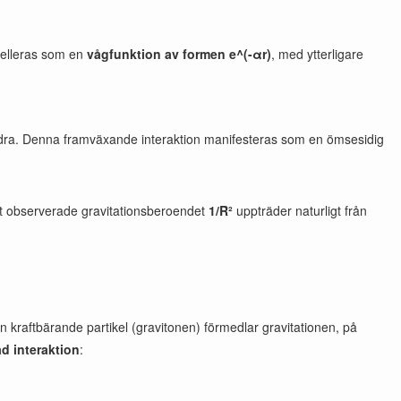
delleras som en
vågfunktion av formen e^(-αr)
, med ytterligare
dra. Denna framväxande interaktion manifesteras som en ömsesidig
det observerade gravitationsberoendet
1/R²
uppträder naturligt från
en kraftbärande partikel (gravitonen) förmedlar gravitationen, på
d interaktion
: