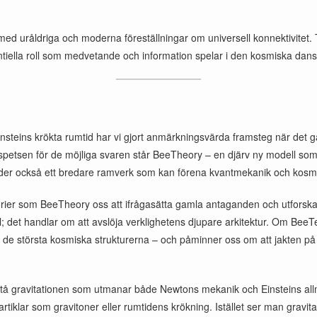
 med uråldriga och moderna föreställningar om universell konnektivitet
entiella roll som medvetande och information spelar i den kosmiska dan
Einsteins krökta rumtid har vi gjort anmärkningsvärda framsteg när det g
I spetsen för de möjliga svaren står BeeTheory – en djärv ny modell 
ntyder också ett bredare ramverk som kan förena kvantmekanik och kosm
 teorier som BeeTheory oss att ifrågasätta gamla antaganden och utforsk
ål; det handlar om att avslöja verklighetens djupare arkitektur. Om BeeTe
ll de största kosmiska strukturerna – och påminner oss om att jakten p
å gravitationen som utmanar både Newtons mekanik och Einsteins allmä
tiklar som gravitoner eller rumtidens krökning. Istället ser man gravit