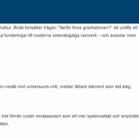
tur. Ändå fortsätter frågan ”Varför finns gravitationen?” att undfly ett
sofiska funderingar till moderna vetenskapliga ramverk – och avslutar med
atten nedåt mot universums mitt, medan lättare element som eld steg
var inte förrän under renässansen som ett mer systematiskt och empiriskt
lden.