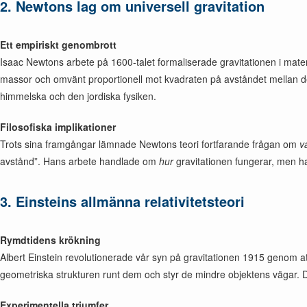
2. Newtons lag om universell gravitation
Ett empiriskt genombrott
Isaac Newtons arbete på 1600-talet formaliserade gravitationen i mate
massor och omvänt proportionell mot kvadraten på avståndet mellan dem
himmelska och den jordiska fysiken.
Filosofiska implikationer
Trots sina framgångar lämnade Newtons teori fortfarande frågan om
v
avstånd”. Hans arbete handlade om
hur
gravitationen fungerar, men h
3. Einsteins allmänna relativitetsteori
Rymdtidens krökning
Albert Einstein revolutionerade vår syn på gravitationen 1915 genom at
geometriska strukturen runt dem och styr de mindre objektens vägar. 
Experimentella triumfer