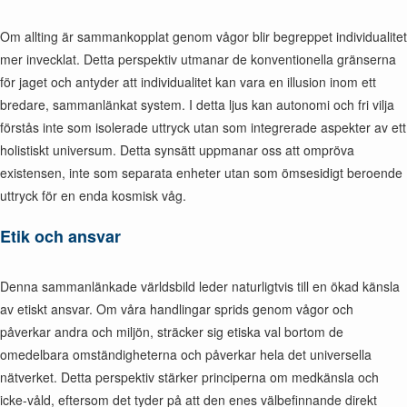
Om allting är sammankopplat genom vågor blir begreppet individualitet
mer invecklat. Detta perspektiv utmanar de konventionella gränserna
för jaget och antyder att individualitet kan vara en illusion inom ett
bredare, sammanlänkat system. I detta ljus kan autonomi och fri vilja
förstås inte som isolerade uttryck utan som integrerade aspekter av ett
holistiskt universum. Detta synsätt uppmanar oss att ompröva
existensen, inte som separata enheter utan som ömsesidigt beroende
uttryck för en enda kosmisk våg.
Etik och ansvar
Denna sammanlänkade världsbild leder naturligtvis till en ökad känsla
av etiskt ansvar. Om våra handlingar sprids genom vågor och
påverkar andra och miljön, sträcker sig etiska val bortom de
omedelbara omständigheterna och påverkar hela det universella
nätverket. Detta perspektiv stärker principerna om medkänsla och
icke-våld, eftersom det tyder på att den enes välbefinnande direkt