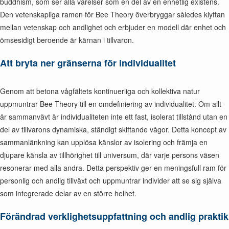
buddhism, som ser alla varelser som en del av en enhetlig existens.
Den vetenskapliga ramen för Bee Theory överbryggar således klyftan
mellan vetenskap och andlighet och erbjuder en modell där enhet och
ömsesidigt beroende är kärnan i tillvaron.
Att bryta ner gränserna för individualitet
Genom att betona vågfältets kontinuerliga och kollektiva natur
uppmuntrar Bee Theory till en omdefiniering av individualitet. Om allt
är sammanvävt är individualiteten inte ett fast, isolerat tillstånd utan en
del av tillvarons dynamiska, ständigt skiftande vågor. Detta koncept av
sammanlänkning kan upplösa känslor av isolering och främja en
djupare känsla av tillhörighet till universum, där varje persons väsen
resonerar med alla andra. Detta perspektiv ger en meningsfull ram för
personlig och andlig tillväxt och uppmuntrar individer att se sig själva
som integrerade delar av en större helhet.
Förändrad verklighetsuppfattning och andlig praktik