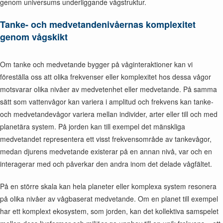
genom universums underliggande vågstruktur.
Tanke- och medvetandenivåernas komplexitet
genom vågskikt
Om tanke och medvetande bygger på våginteraktioner kan vi
föreställa oss att olika frekvenser eller komplexitet hos dessa vågor
motsvarar olika nivåer av medvetenhet eller medvetande. På samma
sätt som vattenvågor kan variera i amplitud och frekvens kan tanke-
och medvetandevågor variera mellan individer, arter eller till och med
planetära system. På jorden kan till exempel det mänskliga
medvetandet representera ett visst frekvensområde av tankevågor,
medan djurens medvetande existerar på en annan nivå, var och en
interagerar med och påverkar den andra inom det delade vågfältet.
På en större skala kan hela planeter eller komplexa system resonera
på olika nivåer av vågbaserat medvetande. Om en planet till exempel
har ett komplext ekosystem, som jorden, kan det kollektiva samspelet