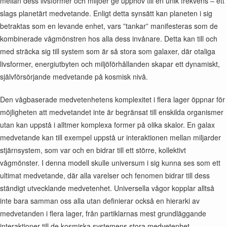
mellan dess livsformer och miljöer ge upphov till en unik frekvens – ett
slags planetärt medvetande. Enligt detta synsätt kan planeten i sig
betraktas som en levande enhet, vars ”tankar” manifesteras som de
kombinerade vågmönstren hos alla dess invånare. Detta kan till och
med sträcka sig till system som är så stora som galaxer, där otaliga
livsformer, energiutbyten och miljöförhållanden skapar ett dynamiskt,
självförsörjande medvetande på kosmisk nivå.
Den vågbaserade medvetenhetens komplexitet i flera lager öppnar för
möjligheten att medvetandet inte är begränsat till enskilda organismer
utan kan uppstå i alltmer komplexa former på olika skalor. En galax
medvetande kan till exempel uppstå ur interaktionen mellan miljarder
stjärnsystem, som var och en bidrar till ett större, kollektivt
vågmönster. I denna modell skulle universum i sig kunna ses som ett
ultimat medvetande, där alla varelser och fenomen bidrar till dess
ständigt utvecklande medvetenhet. Universella vågor kopplar alltså
inte bara samman oss alla utan definierar också en hierarki av
medvetanden i flera lager, från partiklarnas mest grundläggande
interaktioner till de kosmiska systemens stora medvetenhet.