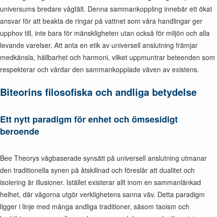
universums bredare vågfält. Denna sammankoppling innebär ett ökat
ansvar för att beakta de ringar på vattnet som våra handlingar ger
upphov till, inte bara för mänskligheten utan också för miljön och alla
levande varelser. Att anta en etik av universell anslutning främjar
medkänsla, hållbarhet och harmoni, vilket uppmuntrar beteenden som
respekterar och vårdar den sammankopplade väven av existens.
Biteorins filosofiska och andliga betydelse
Ett nytt paradigm för enhet och ömsesidigt
beroende
Bee Theorys vågbaserade synsätt på universell anslutning utmanar
den traditionella synen på åtskillnad och föreslår att dualitet och
isolering är illusioner. Istället existerar allt inom en sammanlänkad
helhet, där vågorna utgör verklighetens sanna väv. Detta paradigm
ligger i linje med många andliga traditioner, såsom taoism och