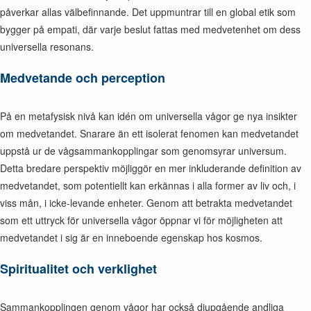
påverkar allas välbefinnande. Det uppmuntrar till en global etik som
bygger på empati, där varje beslut fattas med medvetenhet om dess
universella resonans.
Medvetande och perception
På en metafysisk nivå kan idén om universella vågor ge nya insikter
om medvetandet. Snarare än ett isolerat fenomen kan medvetandet
uppstå ur de vågsammankopplingar som genomsyrar universum.
Detta bredare perspektiv möjliggör en mer inkluderande definition av
medvetandet, som potentiellt kan erkännas i alla former av liv och, i
viss mån, i icke-levande enheter. Genom att betrakta medvetandet
som ett uttryck för universella vågor öppnar vi för möjligheten att
medvetandet i sig är en inneboende egenskap hos kosmos.
Spiritualitet och verklighet
Sammankopplingen genom vågor har också djupgående andliga