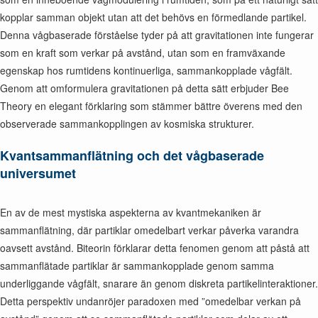
kopplar samman objekt utan att det behövs en förmedlande partikel.
Denna vågbaserade förståelse tyder på att gravitationen inte fungerar
som en kraft som verkar på avstånd, utan som en framväxande
egenskap hos rumtidens kontinuerliga, sammankopplade vågfält.
Genom att omformulera gravitationen på detta sätt erbjuder Bee
Theory en elegant förklaring som stämmer bättre överens med den
observerade sammankopplingen av kosmiska strukturer.
Kvantsammanflätning och det vågbaserade
universumet
En av de mest mystiska aspekterna av kvantmekaniken är
sammanflätning, där partiklar omedelbart verkar påverka varandra
oavsett avstånd. Biteorin förklarar detta fenomen genom att påstå att
sammanflätade partiklar är sammankopplade genom samma
underliggande vågfält, snarare än genom diskreta partikelinteraktioner.
Detta perspektiv undanröjer paradoxen med ”omedelbar verkan på