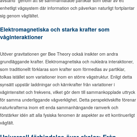
avstånd” genom att se sammanflätade partiklar som delar av ett
enhetligt vågsystem där information och påverkan naturligt fortplantar
sig genom vågfältet.
Elektromagnetiska och starka krafter som
våginteraktioner
Utöver gravitationen ger Bee Theory också insikter om andra
grundläggande krafter. Elektromagnetiska och nukleära interaktioner,
som traditionellt förklaras som krafter som förmedlas av partiklar,
tolkas istället som variationer inom en större vågstruktur. Enligt detta
synsätt uppstår laddningar och kärnkrafter från variationer i
vågintensitet och frekvens, vilket gör dem till sammankopplade uttryck
för samma underliggande vågverklighet. Detta perspektivskifte förenar
naturkrafterna inom ett enda sammanhängande ramverk och
förstärker idén att alla fysiska fenomen är aspekter av ett kontinuerligt
vågfält.
Universell förbindelse över skalor: Från