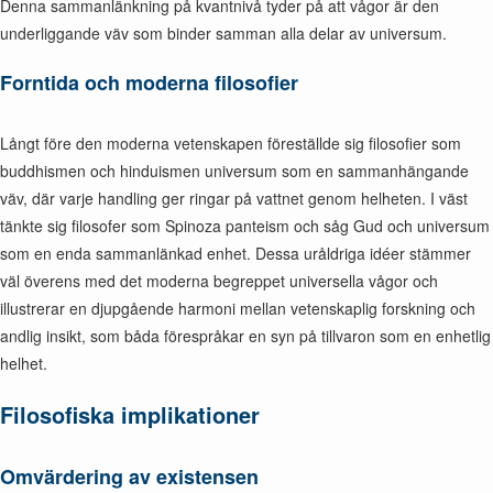
Denna sammanlänkning på kvantnivå tyder på att vågor är den
underliggande väv som binder samman alla delar av universum.
Forntida och moderna filosofier
Långt före den moderna vetenskapen föreställde sig filosofier som
buddhismen och hinduismen universum som en sammanhängande
väv, där varje handling ger ringar på vattnet genom helheten. I väst
tänkte sig filosofer som Spinoza panteism och såg Gud och universum
som en enda sammanlänkad enhet. Dessa uråldriga idéer stämmer
väl överens med det moderna begreppet universella vågor och
illustrerar en djupgående harmoni mellan vetenskaplig forskning och
andlig insikt, som båda förespråkar en syn på tillvaron som en enhetlig
helhet.
Filosofiska implikationer
Omvärdering av existensen