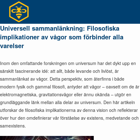
Hoppa
till
innehållet
Universell sammanlänkning: Filosofiska
implikationer av vågor som förbinder alla
varelser
Inom den omfattande forskningen om universum har det dykt upp en
särskilt fascinerande idé: att allt, både levande och livlöst, är
sammanlänkat av vågor. Detta perspektiv, som återfinns i både
modern fysik och gammal filosofi, antyder att vågor – oavsett om de är
elektromagnetiska, gravitationsvågor eller ännu okända – utgör en
grundläggande länk mellan alla delar av universum. Den här artikeln
utforskar de filosofiska implikationerna av denna vision och reflekterar
över hur den omdefinierar vår förståelse av existens, medvetande och
samexistens.