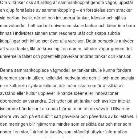
Om vi tänker oss att allting är sammankopplat genom vågor, uppstår
en djup förståelse av sammankoppling – en förståelse som sträcker
sig bortom fysisk närhet och inkluderar tankar, känslor och själva
medvetandet. I ett sådant universum skulle tankar och idéer inte bara
finnas i individers sinnen utan resonera utåt och skapa subtila
kopplingar och influenser över alla varelser. Detta perspektiv antyder
att varje tanke, likt en krusning i en damm, sänder vågor genom det
universella fältet och potentiellt påverkar andras tankar och känslor.
Denna sammankopplade vågmodell av tankar skulle kunna förklara
fenomen som intuition, kollektivt medvetande och till och med sociala
eller kulturella synkroniciteter, där människor som är åtskilda av
avstånd eller kultur upplever liknande idéer eller innovationer
oberoende av varandra. Det tyder på att tankar och avsikter inte är
isolerade händelser i en enda hjärna, utan att de vävs in i tillvarons
större väv och på ett subtilt sätt påverkar och påverkas av kollektivet. I
den meningen blir hjärnorna mindre som enskilda öar och mer som
noder i en stor, intrikat tankeväv, som ständigt utbyter information