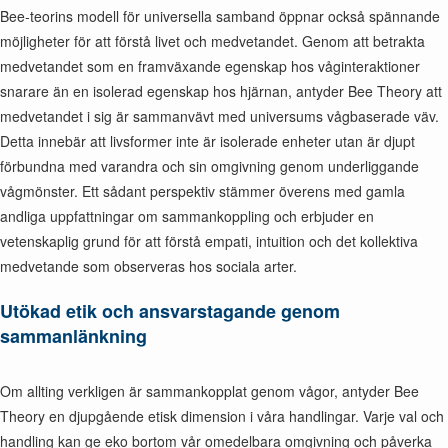
Bee-teorins modell för universella samband öppnar också spännande
möjligheter för att förstå livet och medvetandet. Genom att betrakta
medvetandet som en framväxande egenskap hos våginteraktioner
snarare än en isolerad egenskap hos hjärnan, antyder Bee Theory att
medvetandet i sig är sammanvävt med universums vågbaserade väv.
Detta innebär att livsformer inte är isolerade enheter utan är djupt
förbundna med varandra och sin omgivning genom underliggande
vågmönster. Ett sådant perspektiv stämmer överens med gamla
andliga uppfattningar om sammankoppling och erbjuder en
vetenskaplig grund för att förstå empati, intuition och det kollektiva
medvetande som observeras hos sociala arter.
Utökad etik och ansvarstagande genom
sammanlänkning
Om allting verkligen är sammankopplat genom vågor, antyder Bee
Theory en djupgående etisk dimension i våra handlingar. Varje val och
handling kan ge eko bortom vår omedelbara omgivning och påverka