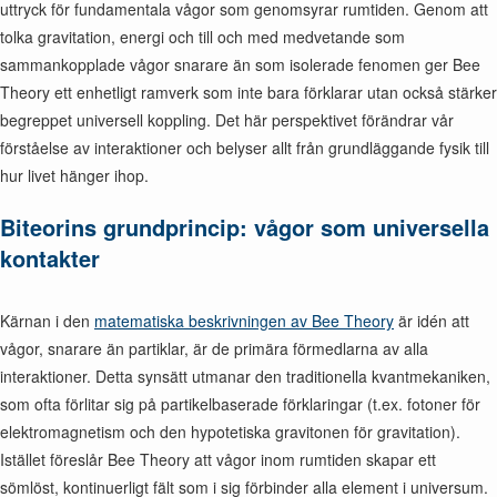
uttryck för fundamentala vågor som genomsyrar rumtiden. Genom att
tolka gravitation, energi och till och med medvetande som
sammankopplade vågor snarare än som isolerade fenomen ger Bee
Theory ett enhetligt ramverk som inte bara förklarar utan också stärker
begreppet universell koppling. Det här perspektivet förändrar vår
förståelse av interaktioner och belyser allt från grundläggande fysik till
hur livet hänger ihop.
Biteorins grundprincip: vågor som universella
kontakter
Kärnan i den
matematiska beskrivningen av Bee Theory
är idén att
vågor, snarare än partiklar, är de primära förmedlarna av alla
interaktioner. Detta synsätt utmanar den traditionella kvantmekaniken,
som ofta förlitar sig på partikelbaserade förklaringar (t.ex. fotoner för
elektromagnetism och den hypotetiska gravitonen för gravitation).
Istället föreslår Bee Theory att vågor inom rumtiden skapar ett
sömlöst, kontinuerligt fält som i sig förbinder alla element i universum.