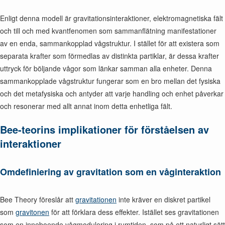
Enligt denna modell är gravitationsinteraktioner, elektromagnetiska fält
och till och med kvantfenomen som sammanflätning manifestationer
av en enda, sammankopplad vågstruktur. I stället för att existera som
separata krafter som förmedlas av distinkta partiklar, är dessa krafter
uttryck för böljande vågor som länkar samman alla enheter. Denna
sammankopplade vågstruktur fungerar som en bro mellan det fysiska
och det metafysiska och antyder att varje handling och enhet påverkar
och resonerar med allt annat inom detta enhetliga fält.
Bee-teorins implikationer för förståelsen av
interaktioner
Omdefiniering av gravitation som en våginteraktion
Bee Theory föreslår att
gravitationen
inte kräver en diskret partikel
som
gravitonen
för att förklara dess effekter. Istället ses gravitationen
som en inneboende vågmodulering i rumtiden, som på ett naturligt sätt