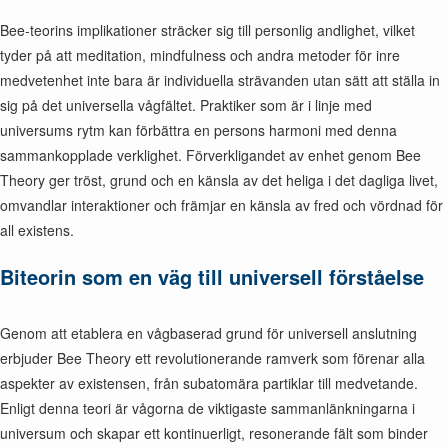
Bee-teorins implikationer sträcker sig till personlig andlighet, vilket
tyder på att meditation, mindfulness och andra metoder för inre
medvetenhet inte bara är individuella strävanden utan sätt att ställa in
sig på det universella vågfältet. Praktiker som är i linje med
universums rytm kan förbättra en persons harmoni med denna
sammankopplade verklighet. Förverkligandet av enhet genom Bee
Theory ger tröst, grund och en känsla av det heliga i det dagliga livet,
omvandlar interaktioner och främjar en känsla av fred och vördnad för
all existens.
Biteorin som en väg till universell förståelse
Genom att etablera en vågbaserad grund för universell anslutning
erbjuder Bee Theory ett revolutionerande ramverk som förenar alla
aspekter av existensen, från subatomära partiklar till medvetande.
Enligt denna teori är vågorna de viktigaste sammanlänkningarna i
universum och skapar ett kontinuerligt, resonerande fält som binder