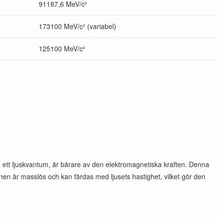
91187,6 MeV/c²
173100 MeV/c² (variabel)
125100 MeV/c²
 ett ljuskvantum, är bärare av den elektromagnetiska kraften. Denna
tonen är masslös och kan färdas med ljusets hastighet, vilket gör den