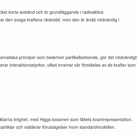
cket korta avstånd och är grundläggande i radioaktiva
sar den svaga kraftens räckvidd, men den är ändå nödvändig i
matiska principer som beskriver partikelbeteende, gör det nödvändigt
rar interaktionsstyrkor, vilket inramar vår förståelse av de krafter som
tiklarna tröghet, med Higgs-bosonen som fältets kvantrepresentation.
partiklar och validerar förutsägelser inom standardmodellen.