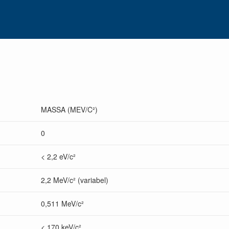
MASSA (MEV/C²)
0
< 2,2 eV/c²
2,2 MeV/c² (variabel)
0,511 MeV/c²
< 170 keV/c²