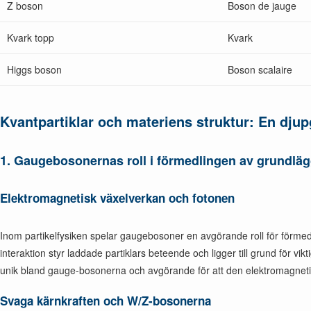
Z boson
Boson de jauge
Kvark topp
Kvark
Higgs boson
Boson scalaire
Kvantpartiklar och materiens struktur: En dj
1.
Gaugebosonernas roll i förmedlingen av grundläg
Elektromagnetisk växelverkan och fotonen
Inom partikelfysiken spelar gaugebosoner en avgörande roll för förmed
interaktion styr laddade partiklars beteende och ligger till grund för v
unik bland gauge-bosonerna och avgörande för att den elektromagneti
Svaga kärnkraften och W/Z-bosonerna