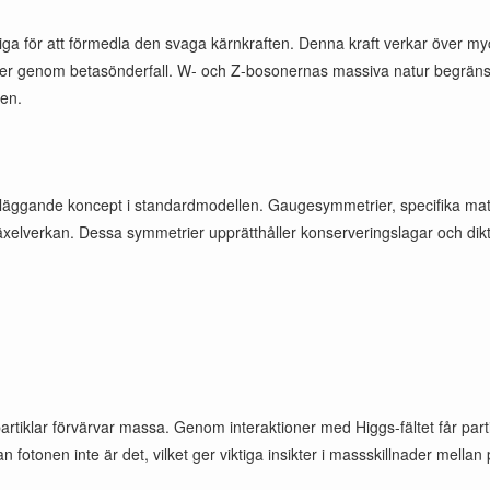
iga för att förmedla den svaga kärnkraften. Denna kraft verkar över my
toner genom betasönderfall. W- och Z-bosonernas massiva natur begrän
nen.
läggande koncept i standardmodellen. Gaugesymmetrier, specifika mate
växelverkan. Dessa symmetrier upprätthåller konserveringslagar och dikte
rtiklar förvärvar massa. Genom interaktioner med Higgs-fältet får par
onen inte är det, vilket ger viktiga insikter i massskillnader mellan 