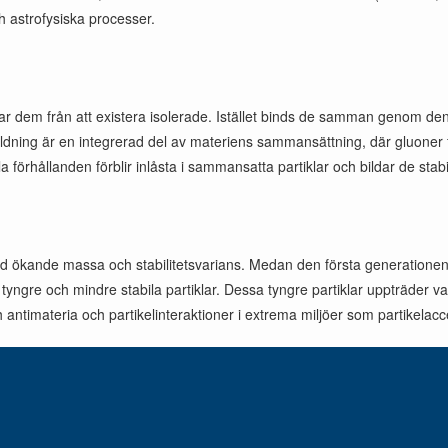
h astrofysiska processer.
drar dem från att existera isolerade. Istället binds de samman genom de
ning är en integrerad del av materiens sammansättning, där gluoner fö
a förhållanden förblir inlåsta i sammansatta partiklar och bildar de st
d ökande massa och stabilitetsvarians. Medan den första generationen –
gre och mindre stabila partiklar. Dessa tyngre partiklar uppträder vanl
h antimateria och partikelinteraktioner i extrema miljöer som partikelacc