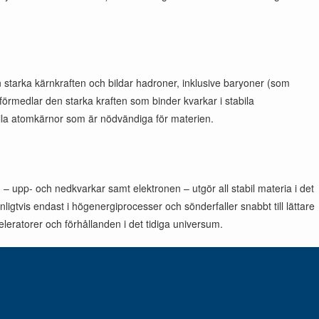
n starka kärnkraften och bildar hadroner, inklusive baryoner (som
rmedlar den starka kraften som binder kvarkar i stabila
abila atomkärnor som är nödvändiga för materien.
 upp- och nedkvarkar samt elektronen – utgör all stabil materia i det
igtvis endast i högenergiprocesser och sönderfaller snabbt till lättare
eleratorer och förhållanden i det tidiga universum.