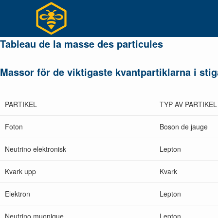
Hoppa
till
innehållet
Tableau de la masse des particules
Massor för de viktigaste kvantpartiklarna i st
PARTIKEL
TYP AV PARTIKEL
Foton
Boson de jauge
Neutrino elektronisk
Lepton
Kvark upp
Kvark
Elektron
Lepton
Neutrino muonique
Lepton