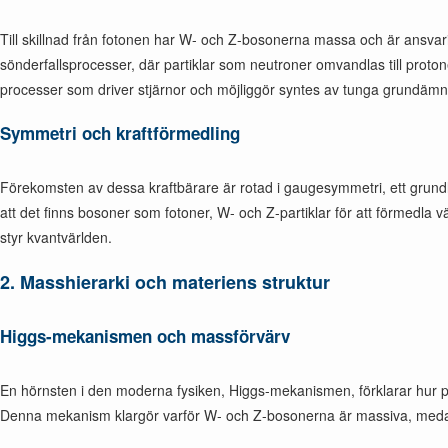
Till skillnad från fotonen har W- och Z-bosonerna massa och är ansvar
sönderfallsprocesser, där partiklar som neutroner omvandlas till pro
processer som driver stjärnor och möjliggör syntes av tunga grundäm
Symmetri och kraftförmedling
Förekomsten av dessa kraftbärare är rotad i gaugesymmetri, ett grund
att det finns bosoner som fotoner, W- och Z-partiklar för att förmedla 
styr kvantvärlden.
2.
Masshierarki och materiens struktur
Higgs-mekanismen och massförvärv
En hörnsten i den moderna fysiken, Higgs-mekanismen, förklarar hur pa
Denna mekanism klargör varför W- och Z-bosonerna är massiva, medan fot