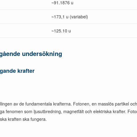
~91.1876 u
~173,1 u (variabel)
~125.10 u
upgående undersökning
gande krafter
lingen av de fundamentala krafterna. Fotonen, en masslös partikel och
iktiga fenomen som ljusutbredning, magnetfält och elektriska krafter. Fo
ska kraften ska fungera.