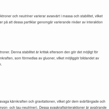
roner och neutriner varierar avsevärt i massa och stabilitet, vilket
der på att dessa partiklar genomgår varierande nivåer av interaktion
ner. Denna stabilitet är kritisk eftersom den gör det möjligt för
kraften, som förmedlas av gluoner, vilket möjliggör bildandet av
m.
 svaga kärnkraften och gravitationen, vilket gör dem svårfångade och
, myon- och tau-neutriner). Dessa svagkraftsinteraktioner är avgörande