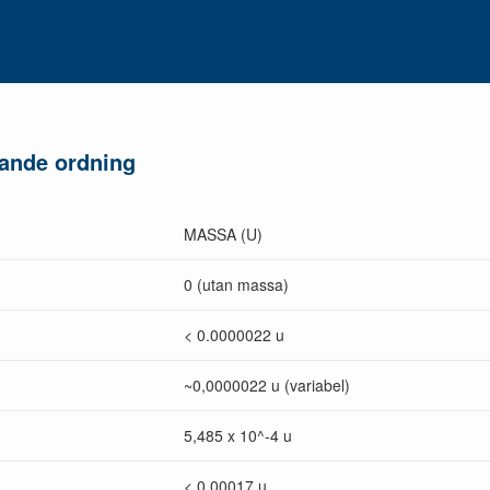
igande ordning
MASSA (U)
0 (utan massa)
< 0.0000022 u
~0,0000022 u (variabel)
5,485 x 10^-4 u
< 0.00017 u