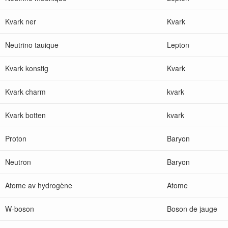
Kvark ner
Kvark
Neutrino tauique
Lepton
Kvark konstig
Kvark
Kvark charm
kvark
Kvark botten
kvark
Proton
Baryon
Neutron
Baryon
Atome av hydrogène
Atome
W-boson
Boson de jauge