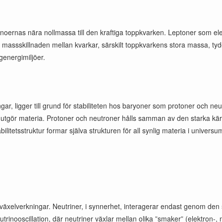
noernas nära nollmassa till den kraftiga toppkvarken. Leptoner som elekt
ra massskillnaden mellan kvarkar, särskilt toppkvarkens stora massa, ty
ögenergimiljöer.
 ligger till grund för stabiliteten hos baryoner som protoner och neutro
utgör materia. Protoner och neutroner hålls samman av den starka kärn
litetsstruktur formar själva strukturen för all synlig materia i universu
 växelverkningar. Neutriner, i synnerhet, interagerar endast genom den
utrinooscillation, där neutriner växlar mellan olika ”smaker” (elektron-