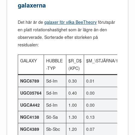
galaxerna
Det här är de
galaxer för vilka BeeTheory
förutspår
en platt rotationshastighet som är lägre än den
observerade. Sorterade efter storleken på
residualen:
GALAXY
HUBBLE
$R_D$
$M_\STJÄRNA/10^{10}$
-TYP
(KPC)
NGC6789
Sd-Im
0.30
0.01
UGC05764
Sd-Im
0.40
0.00
UGCA442
Sd-Im
1.00
0.00
NGC4138
S0-Sa
1.30
0.13
NGC4389
Sb-Sbc
1.20
0.07