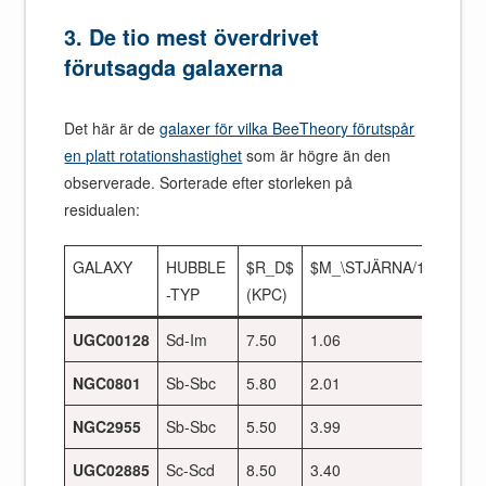
3. De tio mest överdrivet
förutsagda galaxerna
Det här är de
galaxer för vilka BeeTheory förutspår
en platt rotationshastighet
som är högre än den
observerade. Sorterade efter storleken på
residualen:
GALAXY
HUBBLE
$R_D$
$M_\STJÄRNA/10^{10}$
-TYP
(KPC)
UGC00128
Sd-Im
7.50
1.06
NGC0801
Sb-Sbc
5.80
2.01
NGC2955
Sb-Sbc
5.50
3.99
UGC02885
Sc-Scd
8.50
3.40