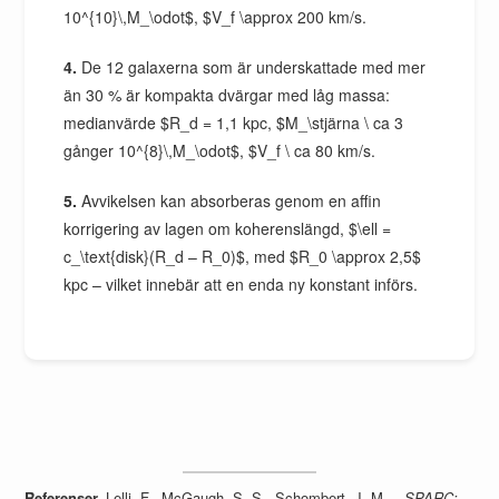
10^{10}\,M_\odot$, $V_f \approx 200 km/s.
4.
De 12 galaxerna som är underskattade med mer
än 30 % är kompakta dvärgar med låg massa:
medianvärde $R_d = 1,1 kpc, $M_\stjärna \ ca 3
gånger 10^{8}\,M_\odot$, $V_f \ ca 80 km/s.
5.
Avvikelsen kan absorberas genom en affin
korrigering av lagen om koherenslängd, $\ell =
c_\text{disk}(R_d – R_0)$, med $R_0 \approx 2,5$
kpc – vilket innebär att en enda ny konstant införs.
Referenser.
Lelli, F., McGaugh, S. S., Schombert, J. M. –
SPARC: