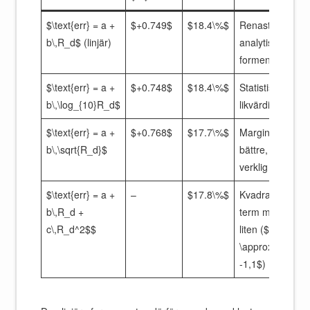
$\text{err} = a +
$+0.749$
$18.4\%$
Renaste
b\,R_d$ (linjär)
analytiska
formen
$\text{err} = a +
$+0.748$
$18.4\%$
Statistiskt
b\,\log_{10}R_d$
likvärdig
$\text{err} = a +
$+0.768$
$17.7\%$
Marginellt
b\,\sqrt{R_d}$
bättre, ingen
verklig vinst
$\text{err} = a +
–
$17.8\%$
Kvadratisk
b\,R_d +
term mycket
c\,R_d^2$$
liten ($c
\approx
-1,1$)