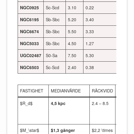
NGC0925
Sc-Scd
3.10
0.22
NGC6195
Sb-Sbc
5.20
3.40
NGC6674
Sb-Sbc
5.50
3.33
NGC5033
Sb-Sbc
4.50
1.27
UGC02487
S0-Sa
7.50
5.30
NGC6503
Sc-Scd
2.40
0.38
FASTIGHET
MEDIANVÄRDE
RÄCKVIDD
JÄMFÖ
$R_d$
4,5 kpc
2.4 – 8.5
$2\time
större ä
median
$M_\star$
$1,3 gånger
$2,2 \times
$8\time