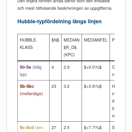
Den linjära formen antas därför som den enklaste
och mest rättvisande beskrivningen av uppgifterna.
Hubble-typfördelning längs linjen
HUBBLE-
$N$
MEDIAN
MEDIANFEL
POSITION
KLASS
$R_D$
(KPC)
S0-Sa
(tidig
4
2.9
$+0.0\%$
Centrum, 
typ)
nollpunkte
Sb-Sbc
23
3.2
$+3.9\%$
Höger om
(mellanläge)
mitten; sva
den
överpredik
regionen
Sc-Scd
(sen
27
2.5
$+7.7\%$
Spridd öve