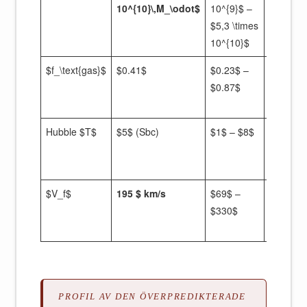
10^{10}\,M_\odot$
10^{9}$ –
massiv
$5,3 \times
10^{10}$
$f_\text{gas}$
$0.41$
$0.23$ –
Under
$0.87$
medianv
(0,64)
Hubble $T$
$5$ (Sbc)
$1$ – $8$
Koncentr
mellanl
spiraler
$V_f$
195 $ km/s
$69$ –
Snabbas
$330$
rotatorer
urvalet
PROFIL AV DEN ÖVERPREDIKTERADE