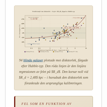
Prediktionsfel mot diskstorlek – linjär i $R_d$, färgad av Hubble-typ
Pearson-korrelation
→ Överpredikterad region
r = +0.749
+75%
+50%
Fel i förutsägelse (%)
err ≈ -31,7 +12,8-Rd
+25%
+0%
±30% band
noll vid Rd=2,48 kpc
-25%
-50%
← Underpredikterad region
0.3
0.5
1
2
3
5
10
Diskskalans längd $R_d$ (kpc) – logaritmisk skala
S0-Sa (T=0-2)
Sb-Sbc (T=3-4)
Sc-Scd (T=5-6)
Sd-Im (T=7-10)
94
blinda galaxer
plottade mot diskstorlek, färgade
efter Hubble-typ. Den röda linjen är den linjära
regressionen av felet på $R_d$. Den korsar noll vid
$R_d = 2,48$ kpc – i huvudsak den diskstorlek som
förankrade den ursprungliga kalibreringen.
FEL SOM EN FUNKTION AV