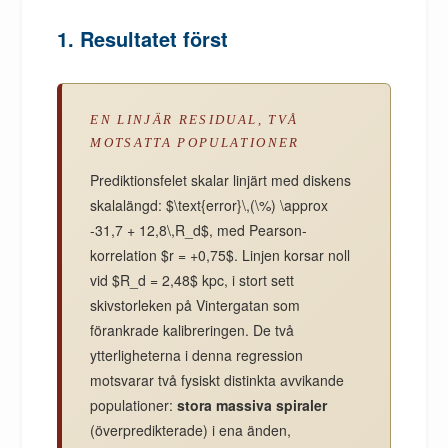
1. Resultatet först
EN LINJÄR RESIDUAL, TVÅ
MOTSATTA POPULATIONER
Prediktionsfelet skalar linjärt med diskens
skalalängd: $\text{error}\,(\%) \approx
-31,7 + 12,8\,R_d$, med Pearson-
korrelation $r = +0,75$. Linjen korsar noll
vid $R_d = 2,48$ kpc, i stort sett
skivstorleken på Vintergatan som
förankrade kalibreringen. De två
ytterligheterna i denna regression
motsvarar två fysiskt distinkta avvikande
populationer:
stora massiva spiraler
(överpredikterade) i ena änden,