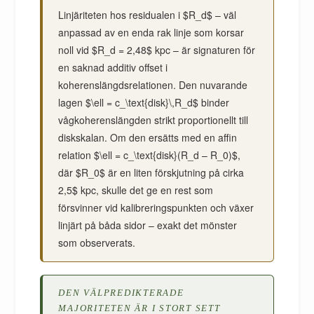
Linjäriteten hos residualen i $R_d$ – väl
anpassad av en enda rak linje som korsar
noll vid $R_d = 2,48$ kpc – är signaturen för
en saknad additiv offset i
koherenslängdsrelationen. Den nuvarande
lagen $\ell = c_\text{disk}\,R_d$ binder
vågkoherenslängden strikt proportionellt till
diskskalan. Om den ersätts med en affin
relation $\ell = c_\text{disk}(R_d – R_0)$,
där $R_0$ är en liten förskjutning på cirka
2,5$ kpc, skulle det ge en rest som
försvinner vid kalibreringspunkten och växer
linjärt på båda sidor – exakt det mönster
som observerats.
DEN VÄLPREDIKTERADE
MAJORITETEN ÄR I STORT SETT