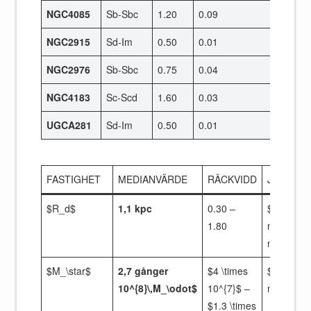
NGC4085
Sb-Sbc
1.20
0.09
NGC2915
Sd-Im
0.50
0.01
NGC2976
Sb-Sbc
0.75
0.04
NGC4183
Sc-Scd
1.60
0.03
UGCA281
Sd-Im
0.50
0.01
FASTIGHET
MEDIANVÄRDE
RÄCKVIDD
JÄMFÖR
$R_d$
1,1 kpc
0.30 –
$2\times$
1.80
mindre ä
mediane
$M_\star$
2,7 gånger
$4 \times
$6\tippar
10^{8}\,M_\odot$
10^{7}$ –
mindre m
$1.3 \times