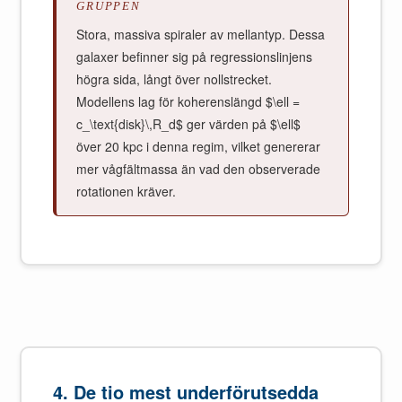
GRUPPEN
Stora, massiva spiraler av mellantyp. Dessa
galaxer befinner sig på regressionslinjens
högra sida, långt över nollstrecket.
Modellens lag för koherenslängd $\ell =
c_\text{disk}\,R_d$ ger värden på $\ell$
över 20 kpc i denna regim, vilket genererar
mer vågfältmassa än vad den observerade
rotationen kräver.
4. De tio mest underförutsedda