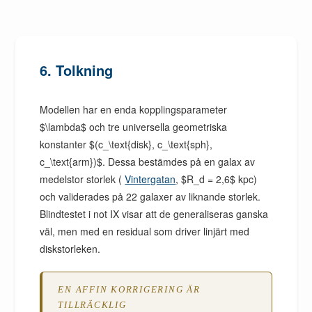
6. Tolkning
Modellen har en enda kopplingsparameter
$\lambda$ och tre universella geometriska
konstanter $(c_\text{disk}, c_\text{sph},
c_\text{arm})$. Dessa bestämdes på en galax av
medelstor storlek (
Vintergatan
, $R_d = 2,6$ kpc)
och validerades på 22 galaxer av liknande storlek.
Blindtestet i not IX visar att de generaliseras ganska
väl, men med en residual som driver linjärt med
diskstorleken.
EN AFFIN KORRIGERING ÄR
TILLRÄCKLIG