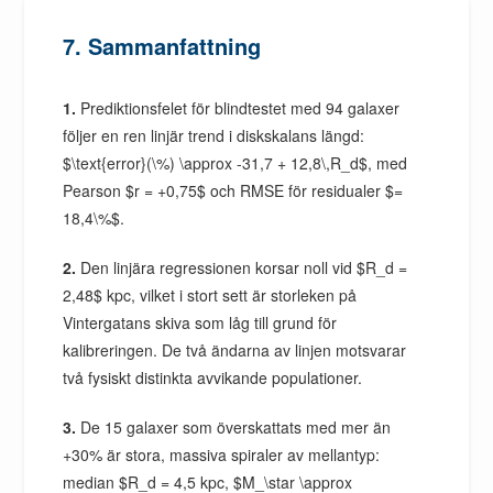
7. Sammanfattning
1.
Prediktionsfelet för blindtestet med 94 galaxer
följer en ren linjär trend i diskskalans längd:
$\text{error}(\%) \approx -31,7 + 12,8\,R_d$, med
Pearson $r = +0,75$ och RMSE för residualer $=
18,4\%$.
2.
Den linjära regressionen korsar noll vid $R_d =
2,48$ kpc, vilket i stort sett är storleken på
Vintergatans skiva som låg till grund för
kalibreringen. De två ändarna av linjen motsvarar
två fysiskt distinkta avvikande populationer.
3.
De 15 galaxer som överskattats med mer än
+30% är stora, massiva spiraler av mellantyp:
median $R_d = 4,5 kpc, $M_\star \approx