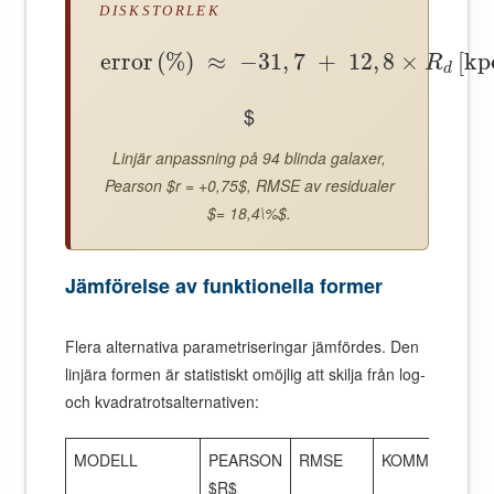
DISKSTORLEK
error
(
%
)
≈
−
31
,
7
+
12
,
8
×
[
kp
R
d
$
Linjär anpassning på 94 blinda galaxer,
Pearson $r = +0,75$, RMSE av residualer
$= 18,4\%$.
Jämförelse av funktionella former
Flera alternativa parametriseringar jämfördes. Den
linjära formen är statistiskt omöjlig att skilja från log-
och kvadratrotsalternativen:
MODELL
PEARSON
RMSE
KOMMENTAR
$R$