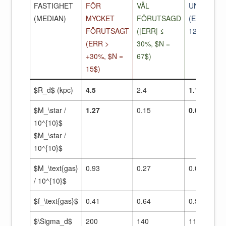
FASTIGHET
FÖR
VÄL
UNDERPRE
(MEDIAN)
MYCKET
FÖRUTSAGD
(ERR < -30
FÖRUTSAGT
(|ERR| ≤
12$)
(ERR >
30%, $N =
+30%, $N =
67$)
15$)
$R_d$ (kpc)
4.5
2.4
1.1
$M_\star /
1.27
0.15
0.027
10^{10}$
$M_\star /
10^{10}$
$M_\text{gas}
0.93
0.27
0.04
/ 10^{10}$
$f_\text{gas}$
0.41
0.64
0.58
$\Sigma_d$
200
140
115