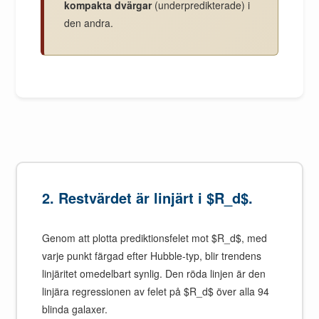
kompakta dvärgar
(underpredikterade) i
den andra.
2. Restvärdet är linjärt i $R_d$.
Genom att plotta prediktionsfelet mot $R_d$, med
varje punkt färgad efter Hubble-typ, blir trendens
linjäritet omedelbart synlig. Den röda linjen är den
linjära regressionen av felet på $R_d$ över alla 94
blinda galaxer.