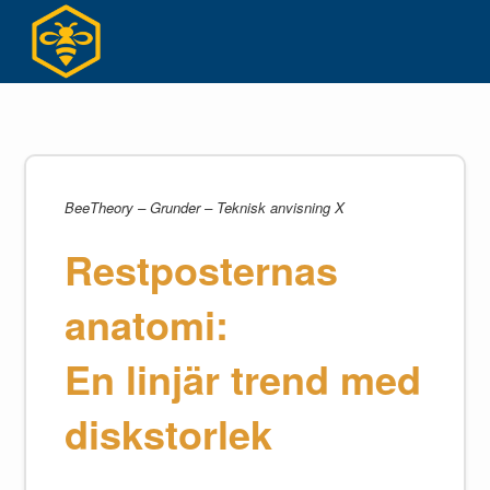
Hoppa
till
innehållet
BeeTheory – Grunder – Teknisk anvisning X
Restposternas
anatomi:
En linjär trend med
diskstorlek