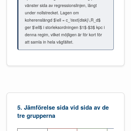
vänster sida av regressionslinjen, långt
under nollstrecket. Lagen om
koherenslängd $\ell = c_\text{disk}\,R_d$
ger $\ell$ i storleksordningen $1$-$3$ kpc i
denna regim, vilket möjligen är för kort för
att samla in hela vågfältet.
5. Jämförelse sida vid sida av de
tre grupperna