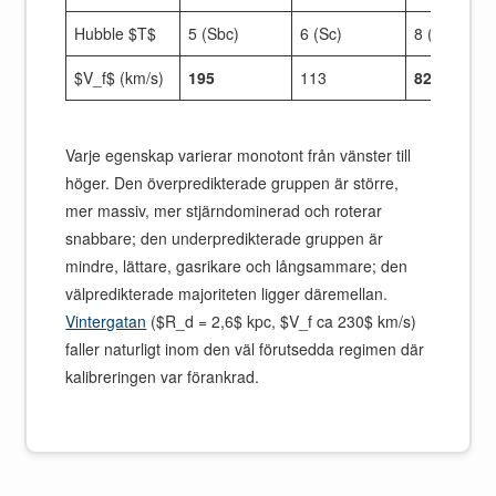
Hubble $T$
5 (Sbc)
6 (Sc)
8 (Sd)
$V_f$ (km/s)
195
113
82
Varje egenskap varierar monotont från vänster till
höger. Den överpredikterade gruppen är större,
mer massiv, mer stjärndominerad och roterar
snabbare; den underpredikterade gruppen är
mindre, lättare, gasrikare och långsammare; den
välpredikterade majoriteten ligger däremellan.
Vintergatan
($R_d = 2,6$ kpc, $V_f ca 230$ km/s)
faller naturligt inom den väl förutsedda regimen där
kalibreringen var förankrad.