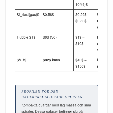
10^{9}$
$f_\text{gas}$
$0.58$
$0.29$ –
Under
$0.86$
medianvä
(0,64)
Hubble $T$
$8$ (Sd)
$1$ –
Koncentre
$10$
dvärgar a
sen typ
$V_f$
$82$ km/s
$40$ –
Långsam
$150$
rotatorer
PROFILEN FÖR DEN
UNDERPREDIKTERADE GRUPPEN
Kompakta dvärgar med låg massa och små
spiraler. Dessa galaxer befinner sig på