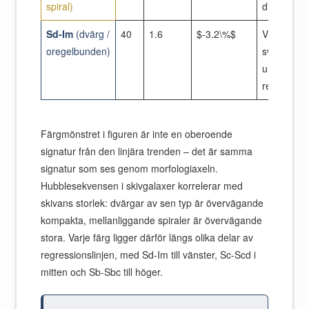
spiral)
diagramm
Sd-Im
(dvärg /
40
1.6
$-3.2\%$
Vänster si
oregelbunden)
svans i
underpred
region
Färgmönstret i figuren är inte en oberoende
signatur från den linjära trenden – det är samma
signatur som ses genom morfologiaxeln.
Hubblesekvensen i skivgalaxer korrelerar med
skivans storlek: dvärgar av sen typ är övervägande
kompakta, mellanliggande spiraler är övervägande
stora. Varje färg ligger därför längs olika delar av
regressionslinjen, med Sd-Im till vänster, Sc-Scd i
mitten och Sb-Sbc till höger.