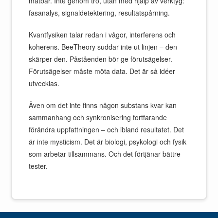
mätbar. Inte genom tro, utan med hjälp av verktyg:
fasanalys, signaldetektering, resultatspårning.
Kvantfysiken talar redan i vågor, interferens och
koherens. BeeTheory suddar inte ut linjen – den
skärper den. Påståenden bör ge förutsägelser.
Förutsägelser måste möta data. Det är så idéer
utvecklas.
Även om det inte finns någon substans kvar kan
sammanhang och synkronisering fortfarande
förändra uppfattningen – och ibland resultatet. Det
är inte mysticism. Det är biologi, psykologi och fysik
som arbetar tillsammans. Och det förtjänar bättre
tester.