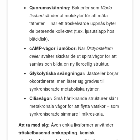
Quorumavkänning:
Bakterier som
Vibrio
fischeri
sänder ut molekyler för att mäta
tätheten – när ett tröskelvärde uppnås byter
de beteende kollektivt (t.ex. ljusutsläpp hos
bläckfisk).
cAMP-vågor i amöbor:
När
Dictyostelium-
celler
svälter skickar de ut spiralvågor för att
samlas och bilda en ny flercellig struktur.
Glykolytiska svängningar:
Jästceller börjar
okoordinerat, men låser sig gradvis till
synkroniserade metaboliska rytmer.
Ciliavågor:
Små hårliknande strukturer slår i
metakronala vågor för att flytta vätskor – som
synkroniserade simmare i mikroskala.
Att ta med sig:
Även enkla livsformer använder
tröskelbaserad omkoppling
,
kemisk