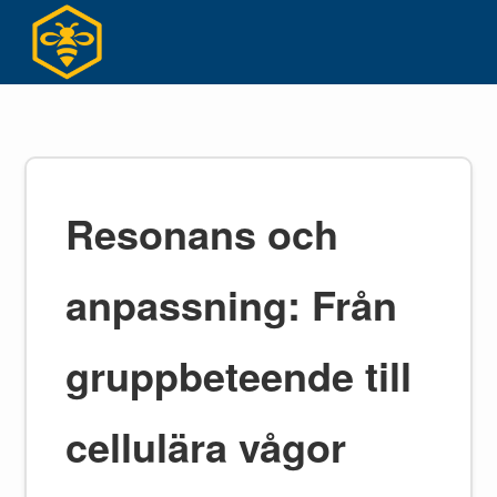
Hoppa
till
innehållet
Resonans och
anpassning: Från
gruppbeteende till
cellulära vågor