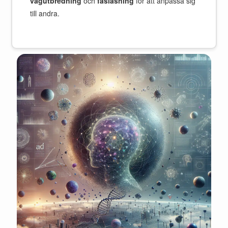
vågutbredning
och
faslåsning
för att anpassa sig
till andra.