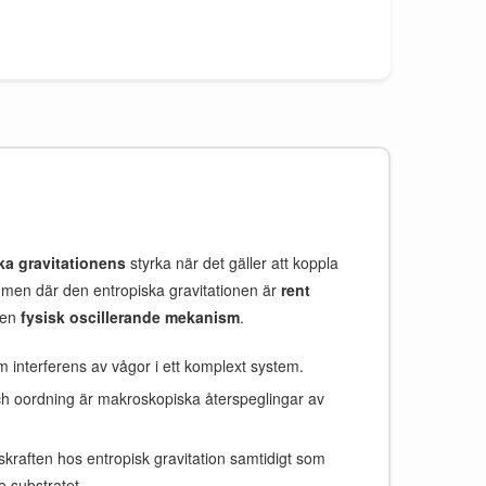
ka gravitationens
styrka när det gäller att koppla
en där den entropiska gravitationen är
rent
 en
fysisk oscillerande mekanism
.
m interferens av vågor i ett komplext system.
h oordning är makroskopiska återspeglingar av
kraften hos entropisk gravitation samtidigt som
e substratet.