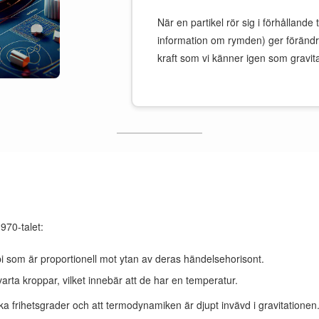
När en partikel rör sig i förhållande
information om rymden) ger förändrin
kraft som vi känner igen som gravita
1970-talet:
pi som är proportionell mot ytan av deras händelsehorisont.
varta kroppar, vilket innebär att de har en temperatur.
a frihetsgrader och att termodynamiken är djupt invävd i gravitationen. V