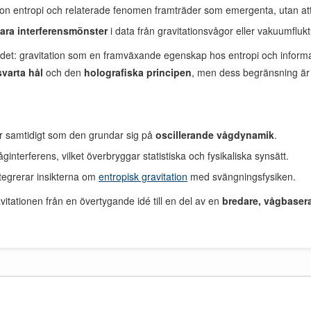
on entropi och relaterade fenomen framträder som emergenta, utan att
ara interferensmönster
i data från gravitationsvågor eller vakuumflukt
nkandet: gravitation som en framväxande egenskap hos entropi och infor
varta hål
och den
holografiska principen
, men dess begränsning ä
r samtidigt som den grundar sig på
oscillerande vågdynamik
.
ginterferens, vilket överbryggar statistiska och fysikaliska synsätt.
ntegrerar insikterna om
entropisk gravitation
med svängningsfysiken.
itationen från en övertygande idé till en del av en
bredare, vågbaser