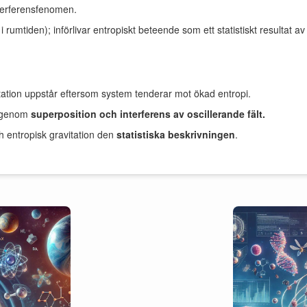
terferensfenomen.
 rumtiden); införlivar entropiskt beteende som ett statistiskt resultat a
vitation uppstår eftersom system tenderar mot ökad entropi.
år genom
superposition och interferens av oscillerande fält.
 entropisk gravitation den
statistiska beskrivningen
.