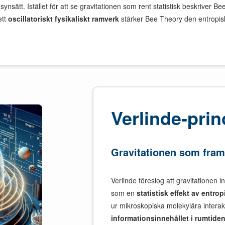
ynsätt. Istället för att se gravitationen som rent statistisk beskriver
ett
oscillatoriskt fysikaliskt ramverk
stärker Bee Theory den entropisk
Verlinde-prin
Gravitationen som fram
Verlinde föreslog att gravitationen 
som en
statistisk effekt av entro
ur mikroskopiska molekylära interakt
informationsinnehållet i rumtide