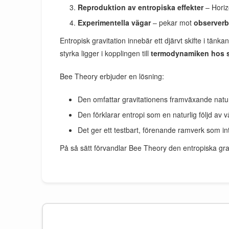
Reproduktion av entropiska effekter
– Horiz
Experimentella vägar
– pekar mot
observerb
Entropisk gravitation innebär ett djärvt skifte i tä
styrka ligger i kopplingen till
termodynamiken hos s
Bee Theory erbjuder en lösning:
Den omfattar gravitationens framväxande natu
Den förklarar entropi som en naturlig följd av vå
Det ger ett testbart, förenande ramverk som i
På så sätt förvandlar Bee Theory den entropiska grav