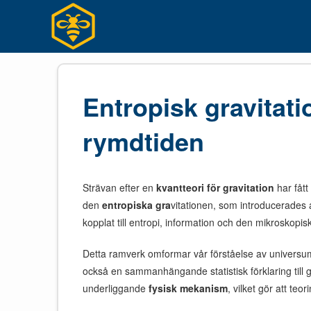
Hoppa
till
innehållet
Entropisk gravitati
rymdtiden
Strävan efter en
kvantteori för gravitation
har fått
den
entropiska gra
vitationen, som introducerades a
kopplat till entropi, information och den mikroskopis
Detta ramverk omformar vår förståelse av universum.
också en sammanhängande statistisk förklaring till g
underliggande
fysisk mekanism
, vilket gör att teori