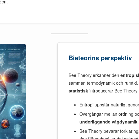
iden.
Bieteorins perspektiv
Bee Theory erkänner den
entropis
samman termodynamik och rumtid, m
statistisk
introducerar Bee Theory
Entropi uppstår naturligt geno
Övergångar mellan ordning oc
underliggande vågdynamik
.
Bee Theory bevarar förklarings
den tillhandahåller det saknad