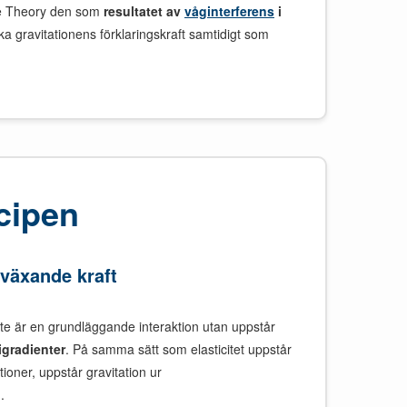
 Bee Theory den som
resultatet av
våginterferens
i
a gravitationens förklaringskraft samtidigt som
cipen
växande kraft
inte är en grundläggande interaktion utan uppstår
pigradienter
. På samma sätt som elasticitet uppstår
ioner, uppstår gravitation ur
n
.