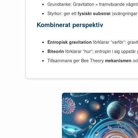
Grundtanke: Gravitation = framväxande vågin
Styrkor: ger ett
fysiskt substrat
(svängningar i
Kombinerat perspektiv
Entropisk gravitation
förklarar ”varför”: gra
Biteorin
förklarar ”hur”: entropin i sig uppst
Tillsammans ger Bee Theory
mekanismen
och