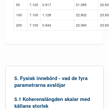
50
7.100
0.917
21.585
22.5
100
7.100
1.128
22.802
23.9
200
7.100
0.944
22.990
23.9
5. Fysisk innebörd - vad de fyra
parametrarna avslöjar
5.1 Koherenslängden skalar med
källans storlek