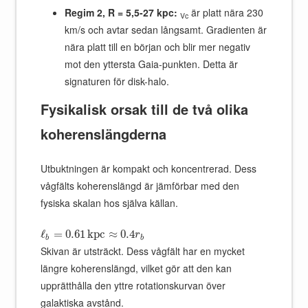
Regim 2, R = 5,5-27 kpc:
är platt nära 230
Vc
km/s och avtar sedan långsamt. Gradienten är
nära platt till en början och blir mer negativ
mot den yttersta Gaia-punkten. Detta är
signaturen för disk-halo.
Fysikalisk orsak till de två olika
koherenslängderna
Utbuktningen är kompakt och koncentrerad. Dess
vågfälts koherenslängd är jämförbar med den
fysiska skalan hos själva källan.
ℓ
=
0.61
k
p
c
≈
0.4
r
b
b
Skivan är utsträckt. Dess vågfält har en mycket
längre koherenslängd, vilket gör att den kan
upprätthålla den yttre rotationskurvan över
galaktiska avstånd.