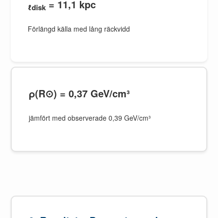
= 11,1 kpc
ℓdisk
Förlängd källa med lång räckvidd
ρ(R⊙) = 0,37 GeV/cm³
jämfört med observerade 0,39 GeV/cm³