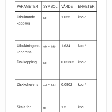
PARAMETER
SYMBOL
VÄRDE
ENHETER
FYSISK
Utbuktande
1.055
kpc-¹
Vågmas
Kb
koppling
amplitud
kompakt
utbuktni
Utbuktningens
=
1.634
kpc-¹
Styr den
αb
1/ℓb
koherens
hastighe
Diskkoppling
0.02365
kpc-¹
Vågmas
Kd
från den
skivan.
Diskkoherens
=
0.0902
kpc-¹
Kontroll
αd
1/ℓd
yttre pl
nedgång
Skala för
1.5
kpc
Radie i f
rb