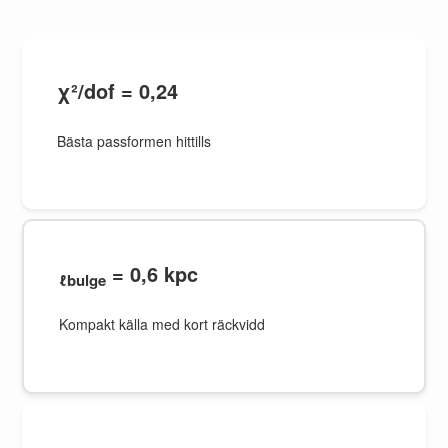
χ²/dof = 0,24
Bästa passformen hittills
= 0,6 kpc
ℓbulge
Kompakt källa med kort räckvidd