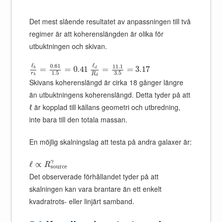
Det mest slående resultatet av anpassningen till två
regimer är att koherenslängden är olika för
utbuktningen och skivan.
ℓ
ℓ
0.61
11.1
=
=
0.41
=
=
3.17
b
d
1.5
3.5
r
R
b
d
Skivans koherenslängd är cirka 18 gånger längre
än utbuktningens koherenslängd. Detta tyder på att
ℓ är kopplad till källans geometri och utbredning,
inte bara till den totala massan.
En möjlig skalningslag att testa på andra galaxer är:
γ
ℓ
∝
R
s
o
u
r
c
e
Det observerade förhållandet tyder på att
skalningen kan vara brantare än ett enkelt
kvadratrots- eller linjärt samband.