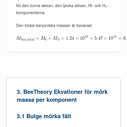
för den tunna skivan, den tjocka skivan, HI- och H₂-
komponenterna.
Den totala baryoniska massan är bevarad:
10
10
=
+
=
1.24
×
10
+
5.47
×
10
=
6
M
M
M
b
a
r
,
t
o
t
a
l
b
d
3. BeeTheory Ekvationer för mörk
massa per komponent
3.1 Bulge mörka fält