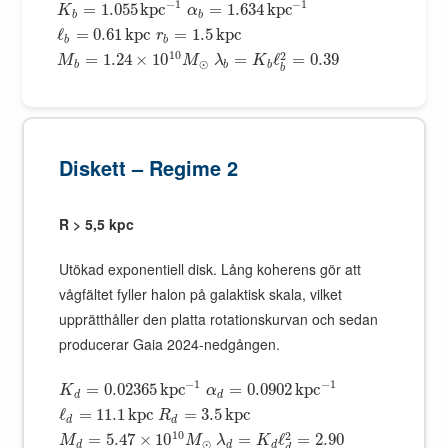
−
1
−
1
=
1.055
k
p
c
=
1.634
k
p
c
K
α
b
b
ℓ
=
0.61
k
p
c
=
1.5
k
p
c
r
b
b
10
2
=
1.24
×
10
=
ℓ
=
0.39
M
M
λ
K
⊙
b
b
b
b
Diskett – Regime 2
R > 5,5 kpc
Utökad exponentiell disk. Lång koherens gör att
vågfältet fyller halon på galaktisk skala, vilket
upprätthåller den platta rotationskurvan och sedan
producerar Gaia 2024-nedgången.
−
1
−
1
=
0.02365
k
p
c
=
0.0902
k
p
c
K
α
d
d
ℓ
=
11.1
k
p
c
=
3.5
k
p
c
R
d
d
10
2
=
5.47
×
10
=
ℓ
=
2.90
M
M
λ
K
⊙
d
d
d
d