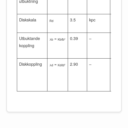
utbuktning
för komp
kompone
Diskskala
3.5
kpc
Effektiv
Rd
skalradie
Utbuktande
=
0.39
–
Kompakta
λb
Kbℓb²
koppling
mindre e
stor radi
Diskkoppling
=
2.90
–
Överen
λd
Kdℓd²
med tidi
BeeTheo
diskpass