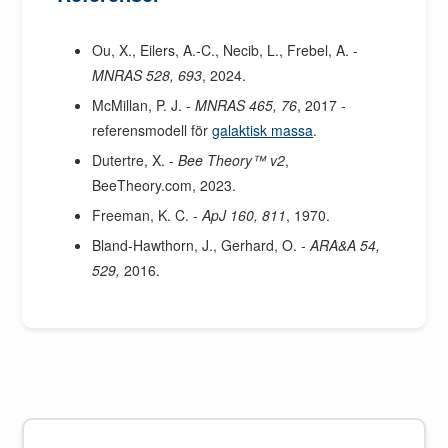
Ou, X., Eilers, A.-C., Necib, L., Frebel, A. -
MNRAS 528, 693
, 2024.
McMillan, P. J. -
MNRAS 465, 76
, 2017 -
referensmodell för
galaktisk massa
.
Dutertre, X. -
Bee Theory™ v2
,
BeeTheory.com, 2023.
Freeman, K. C. -
ApJ 160, 811
, 1970.
Bland-Hawthorn, J., Gerhard, O. -
ARA&A 54,
529,
2016.