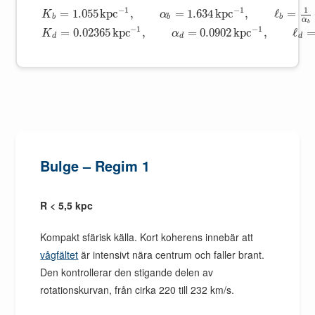
−
1
−
1
1
=
1.055
k
p
c
,
=
1.634
k
p
c
,
ℓ
=
K
α
b
b
b
α
b
−
1
−
1
=
0.02365
k
p
c
,
=
0.0902
k
p
c
,
ℓ
K
α
d
d
d
Bulge – Regim 1
R < 5,5 kpc
Kompakt sfärisk källa. Kort koherens innebär att
vågfältet
är intensivt nära centrum och faller brant.
Den kontrollerar den stigande delen av
rotationskurvan, från cirka 220 till 232 km/s.