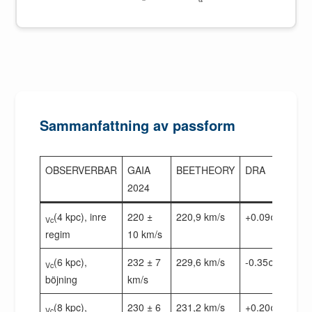
Sammanfattning av passform
OBSERVERBAR
GAIA
BEETHEORY
DRA
2024
(4 kpc), inre
220 ±
220,9 km/s
+0.09σ
Vc
regim
10 km/s
(6 kpc),
232 ± 7
229,6 km/s
-0.35σ
Vc
böjning
km/s
(8 kpc),
230 ± 6
231,2 km/s
+0.20σ
Vc