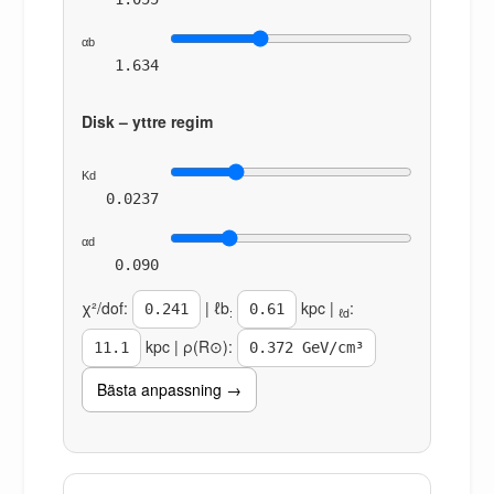
αb
1.634
Disk – yttre regim
Kd
0.0237
αd
0.090
χ²/dof:
| ℓb
kpc |
:
0.241
0.61
:
ℓd
kpc | ρ(R⊙):
11.1
0.372 GeV/cm³
Bästa anpassning →