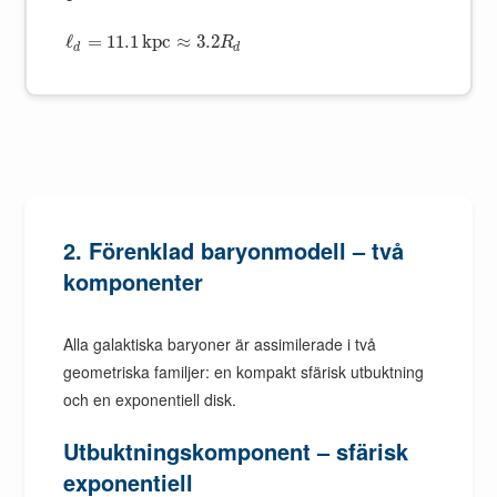
ℓ
=
11.1
k
p
c
≈
3.2
R
d
d
2. Förenklad baryonmodell – två
komponenter
Alla galaktiska baryoner är assimilerade i två
geometriska familjer: en kompakt sfärisk utbuktning
och en exponentiell disk.
Utbuktningskomponent – sfärisk
exponentiell