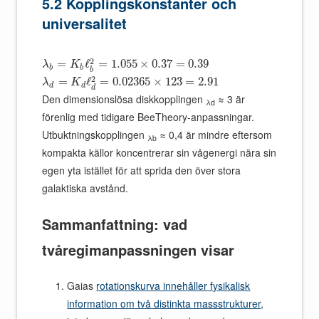
5.2 Kopplingskonstanter och
universalitet
2
=
ℓ
=
1.055
×
0.37
=
0.39
λ
K
b
b
b
2
=
ℓ
=
0.02365
×
123
=
2.91
λ
K
d
d
d
Den dimensionslösa diskkopplingen
≈ 3 är
λd
förenlig med tidigare BeeTheory-anpassningar.
Utbuktningskopplingen
≈ 0,4 är mindre eftersom
λb
kompakta källor koncentrerar sin vågenergi nära sin
egen yta istället för att sprida den över stora
galaktiska avstånd.
Sammanfattning: vad
tvåregimanpassningen visar
Gaias
rotationskurva innehåller fysikalisk
information om två distinkta massstrukturer
,