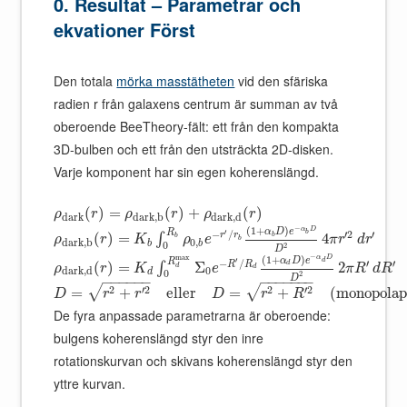
0. Resultat – Parametrar och
ekvationer Först
Den totala
mörka masstätheten
vid den sfäriska
radien r från galaxens centrum är summan av två
oberoende BeeTheory-fält: ett från den kompakta
3D-bulben och ett från den utsträckta 2D-disken.
Varje komponent har sin egen koherenslängd.
(
)
=
(
)
+
(
)
ρ
r
ρ
r
ρ
r
d
a
r
k
d
a
r
k
,
b
d
a
r
k
,
d
−
(
1
+
)
α
D
α
D
e
′
R
b
−
/
′
2
′
r
r
(
)
=
4
b
∫
b
ρ
r
K
ρ
e
π
r
d
r
b
d
a
r
k
,
b
0
,
b
b
0
2
D
−
max
(
1
+
)
α
D
α
D
e
′
R
d
−
/
′
′
R
R
(
)
=
Σ
2
d
∫
ρ
r
K
e
π
R
d
R
d
d
d
a
r
k
,
d
0
d
0
2
D
−
−
−
−
−
−
−
−
−
−
−
−
−
2
′
2
2
′
2
√
√
=
+
e
l
l
e
r
=
+
(
m
o
n
o
p
o
l
a
p
D
r
r
D
r
R
De fyra anpassade parametrarna är oberoende:
bulgens koherenslängd styr den inre
rotationskurvan och skivans koherenslängd styr den
yttre kurvan.