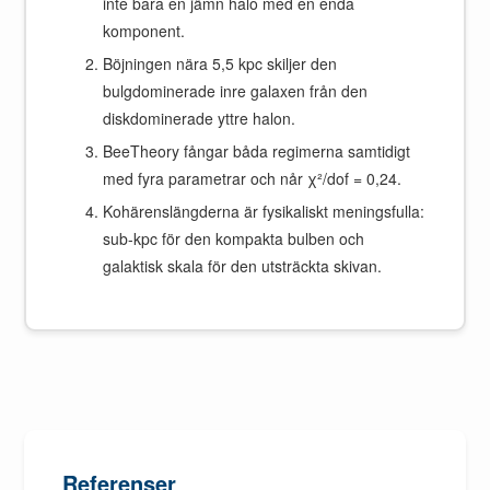
inte bara en jämn halo med en enda
komponent.
Böjningen nära 5,5 kpc skiljer den
bulgdominerade inre galaxen från den
diskdominerade yttre halon.
BeeTheory fångar båda regimerna samtidigt
med fyra parametrar och når χ²/dof = 0,24.
Kohärenslängderna är fysikaliskt meningsfulla:
sub-kpc för den kompakta bulben och
galaktisk skala för den utsträckta skivan.
Referenser