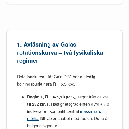
1. Avläsning av Gaias
rotationskurva – två fysikaliska
regimer
Rotationskurvan för Gaia DR3 har en tydlig
böjningspunkt nära R ≈ 5,5 kpc.
Regim 1, R = 4-5,5 kpc:
stiger från ca 220
Vc
till 232 km/s. Hastighetsgradienten dV/dR > 0
indikerar en kompakt central
massa vars
mörka
fält växer snabbt med radien. Detta är
bulgens signatur.