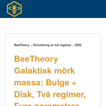
Hoppa
till
innehållet
BeeTheory – Simulering av två regimer – 2025
BeeTheory
Galaktisk mörk
massa: Bulge +
Disk, Två regimer,
Fyra parametrar