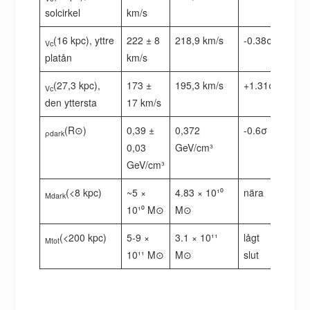
solcirkel
km/s
(16 kpc), yttre
222 ± 8
218,9 km/s
-0.38σ
Vc
platån
km/s
(27,3 kpc),
173 ±
195,3 km/s
+1.31σ
Vc
den yttersta
17 km/s
(R⊙)
0,39 ±
0,372
-0.6σ
ρdark
0,03
GeV/cm³
GeV/cm³
(<8 kpc)
~5 ×
4.83 × 10¹⁰
nära
Mdark
10¹⁰ M⊙
M⊙
(<200 kpc)
5-9 ×
3.1 × 10¹¹
lågt
Mtot
10¹¹ M⊙
M⊙
slut