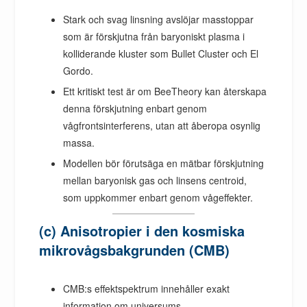
Stark och svag linsning avslöjar masstoppar
som är förskjutna från baryoniskt plasma i
kolliderande kluster som Bullet Cluster och El
Gordo.
Ett kritiskt test är om BeeTheory kan återskapa
denna förskjutning enbart genom
vågfrontsinterferens, utan att åberopa osynlig
massa.
Modellen bör förutsäga en mätbar förskjutning
mellan baryonisk gas och linsens centroid,
som uppkommer enbart genom vågeffekter.
(c) Anisotropier i den kosmiska
mikrovågsbakgrunden (CMB)
CMB:s effektspektrum innehåller exakt
information om universums