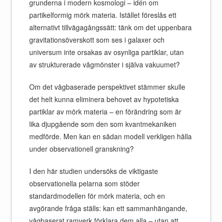
grunderna i modern kosmologi – idén om
partikelformig mörk materia. Istället föreslås ett
alternativt tillvägagångssätt: tänk om det uppenbara
gravitationsöverskott som ses i galaxer och
universum inte orsakas av osynliga partiklar, utan
av strukturerade vågmönster i själva vakuumet?
Om det vågbaserade perspektivet stämmer skulle
det helt kunna eliminera behovet av hypotetiska
partiklar av mörk materia – en förändring som är
lika djupgående som den som kvantmekaniken
medförde. Men kan en sådan modell verkligen hålla
under observationell granskning?
I den här studien undersöks de viktigaste
observationella pelarna som stöder
standardmodellen för mörk materia, och en
avgörande fråga ställs: kan ett sammanhängande,
vågbaserat ramverk förklara dem alla – utan att