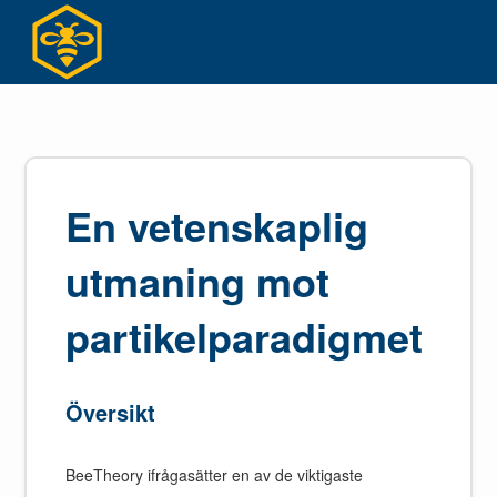
Hoppa
till
innehållet
En vetenskaplig
utmaning mot
partikelparadigmet
Översikt
BeeTheory ifrågasätter en av de viktigaste