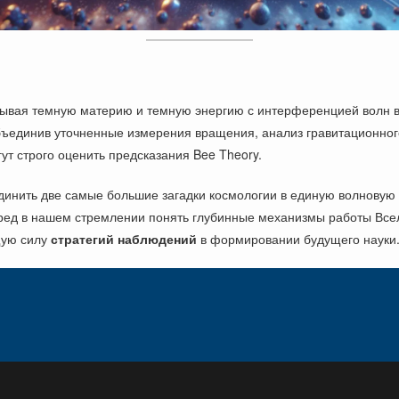
зывая темную материю и темную энергию с интерференцией волн в 
бъединив уточненные измерения вращения, анализ гравитационног
т строго оценить предсказания Bee Theory.
инить две самые большие загадки космологии в единую волновую с
еред в нашем стремлении понять глубинные механизмы работы Всел
щую силу
стратегий наблюдений
в формировании будущего науки