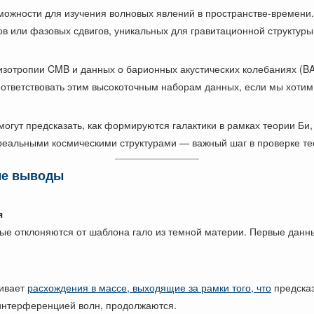
можности для изучения волновых явлений в пространстве-времени.
в или фазовых сдвигов, уникальных для гравитационной структуры
зотропии CMB и данных о барионных акустических колебаниях (B
ответствовать этим высокоточным наборам данных, если мы хотим,
ут предсказать, как формируются галактики в рамках теории Би,
реальными космическими структурами — важный шаг в проверке те
ые выводы
я
ые отклоняются от шаблона гало из темной материи. Первые данн
живает
расхождения в массе, выходящие за рамки того, что
предска
 интерференцией волн, продолжаются.