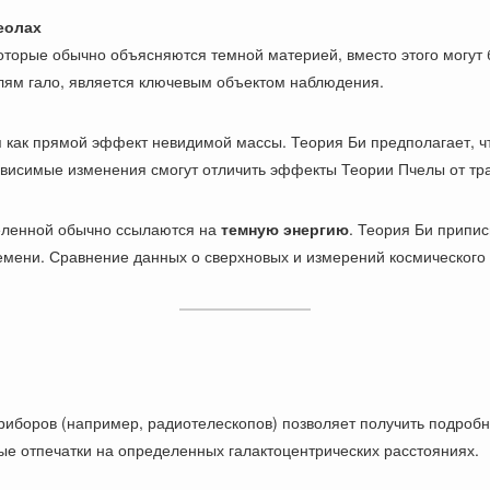
еолах
которые обычно объясняются темной материей, вместо этого могут 
лям гало, является ключевым объектом наблюдения.
как прямой эффект невидимой массы. Теория Би предполагает, чт
зависимые изменения смогут отличить эффекты Теории Пчелы от тр
еленной обычно ссылаются на
темную энергию
. Теория Би припи
мени. Сравнение данных о сверхновых и измерений космического
иборов (например, радиотелескопов) позволяет получить подро
ые отпечатки на определенных галактоцентрических расстояниях.