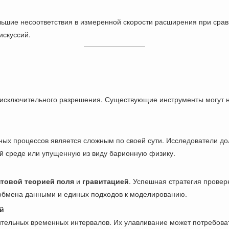
шие несоответствия в измеренной скорости расширения при сравне
искуссий.
сключительного разрешения. Существующие инструменты могут не
ых процессов является сложным по своей сути. Исследователи до
й среде или упущенную из виду барионную физику.
нтовой теорией поля
и
гравитацией
. Успешная стратегия провер
 обмена данными и единых подходов к моделированию.
й
ительных временных интервалов. Их улавливание может потребов