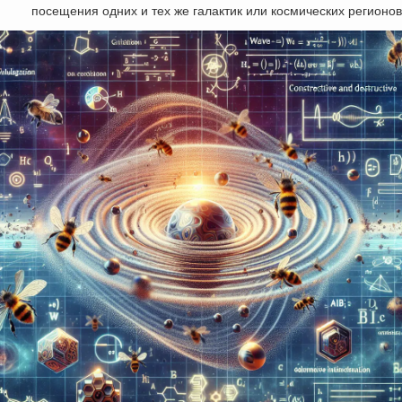
посещения одних и тех же галактик или космических регионо