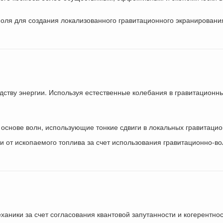
ля для создания локализованного гравитационного экранирования
дству энергии. Используя естественные колебания в гравитационн
снове волн, использующие тонкие сдвиги в локальных гравитацио
 от ископаемого топлива за счет использования гравитационно-в
аники за счет согласования квантовой запутанности и когерентнос