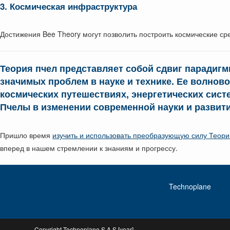
3. Космическая инфраструктура
Достижения Bee Theory могут позволить построить космические с
Теория пчел представляет собой сдвиг парадиг
значимых проблем в науке и технике. Ее волнов
космических путешествиях, энергетических сист
Пчелы в изменении современной науки и развит
Пришло время
изучить и использовать преобразующую силу Теори
вперед в нашем стремлении к знаниям и прогрессу.
Technoplane
Copyright Technoplane S.A.S [year]