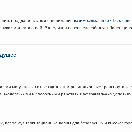
жений, предлагая глубокое понимание
взаимосвязанности Вселенно
ханикой и космологией. Эта единая основа способствует более ц
удущее
ями могут позволить создать антигравитационные транспортные с
, экологичными и способными работать в экстремальных условиях
, используя гравитационные волны для безопасных и высокоскоро