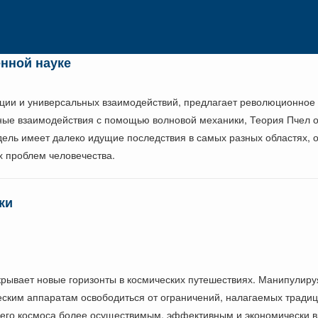
енной науке
ции и универсальных взаимодействий, предлагает революционное 
нные взаимодействия с помощью волновой механики, Теория Пчел 
ель имеет далеко идущие последствия в самых разных областях, о
 проблем человечества.
ки
ткрывает новые горизонты в космических путешествиях. Манипулир
ским аппаратам освободиться от ограничений, налагаемых тради
него космоса более осуществимым, эффективным и экономически 