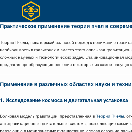
Перейти
к
содержимому
Практическое применение теории пчел в соврем
Теория Пчелы, новаторский волновой подход к пониманию гравита
необходимость в гравитонах и вместо этого описывая гравитацио
сложных научных и технологических задач. Эта инновационная мод
предлагая преобразующие решения некоторых из самых насущных
Применение в различных областях науки и техни
1. Исследование космоса и двигательная установка
Волновая модель гравитации, представленная в
Теории Пчелы
, о
антигравитационные двигательные системы, позволяющие космиче
революцию в межпланетных путешествиях, сделав освоение даль