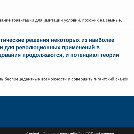
вание гравитации для имитации условий, похожих на земные.
ктические решения некоторых из наиболее
ери для революционных применений в
едования продолжаются, и потенциал теории
ть беспрецедентные возможности и совершить гигантский скачок
Contact
Content is made with ChatGPT and humans